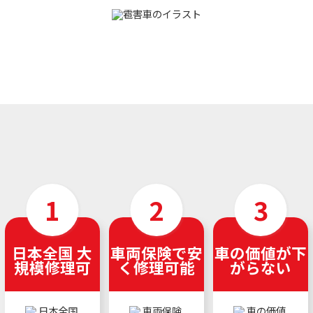
日本全国 大
車両保険で安
車の価値が下
規模修理可
く修理可能
がらない