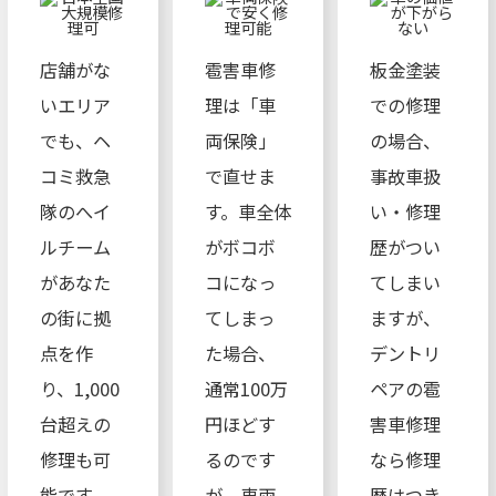
店舗がな
雹害車修
板金塗装
いエリア
理は「車
での修理
でも、ヘ
両保険」
の場合、
コミ救急
で直せま
事故車扱
隊のへイ
す。車全体
い・修理
ルチーム
がボコボ
歴がつい
があなた
コになっ
てしまい
の街に拠
てしまっ
ますが、
点を作
た場合、
デントリ
り、1,000
通常100万
ペアの雹
台超えの
円ほどす
害車修理
修理も可
るのです
なら修理
能です。
が、車両
歴はつき