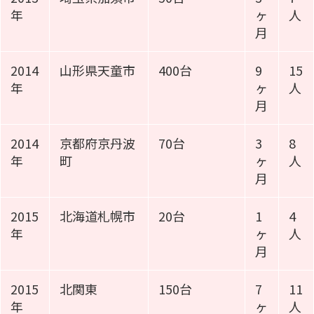
年
ヶ
人
月
2014
山形県天童市
400台
9
15
年
ヶ
人
月
2014
京都府京丹波
70台
3
8
年
町
ヶ
人
月
2015
北海道札幌市
20台
1
4
年
ヶ
人
月
2015
北関東
150台
7
11
年
ヶ
人