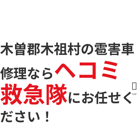
木曽郡木祖村の雹害車
ヘコミ
修理なら
救急隊
に
お任せく
TOP
ださい！