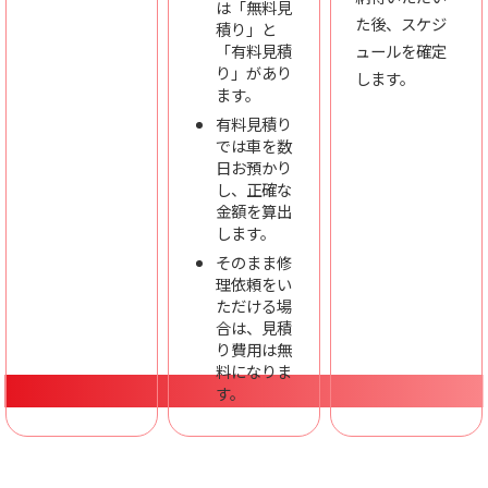
は「無料見
た後、スケジ
積り」と
「有料見積
ュールを確定
り」があり
します。
ます。
有料見積り
では車を数
日お預かり
し、正確な
金額を算出
します。
そのまま修
理依頼をい
ただける場
合は、見積
り費用は無
料になりま
す。