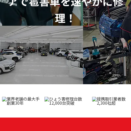
アで
雹害車を速やかに修
理！