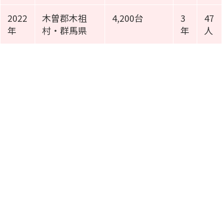
2022
木曽郡木祖
4,200台
3
47
年
村・群馬県
年
人
施工事例動画