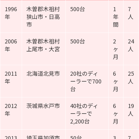
1996
木曽郡木祖村
500台
1
7
年
狭山市・日高
年
人
市
間
2006
木曽郡木祖村
500台
2
24
年
上尾市・大宮
ヶ
人
月
2011
北海道北見市
20社のディ
6
25
年
ーラーで700
ヶ
人
台
月
2012
茨城県水戸市
40社のディ
6
19
年
ーラーで
ヶ
人
2,200台
月
2013
埼玉県加須市
50台
3
7