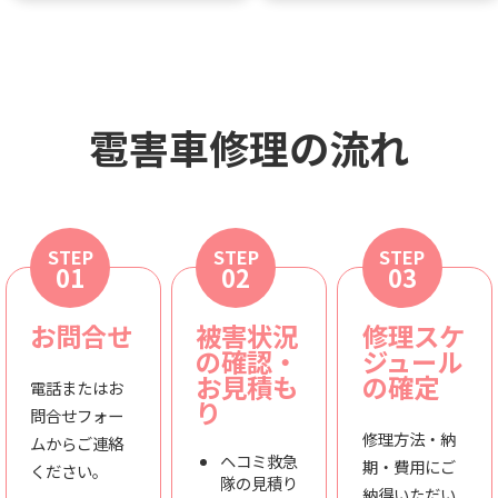
雹害車修理の流れ
STEP
STEP
STEP
01
02
03
お問合せ
被害状況
修理スケ
の確認・
ジュール
お見積も
の確定
電話またはお
り
問合せフォー
修理方法・納
ムからご連絡
ヘコミ救急
期・費用にご
ください。
隊の見積り
納得いただい