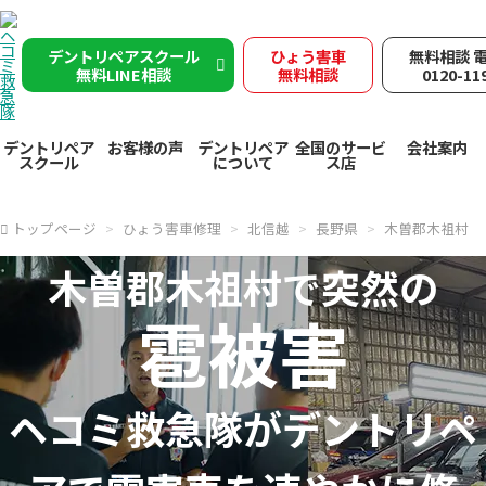
デントリペアスクール
ひょう害車
無料相談 
無料LINE相談
無料相談
0120-11
デントリペア
お客様の声
デントリペア
全国のサービ
会社案内
スクール
について
ス店
トップページ
ひょう害車修理
北信越
長野県
木曽郡木祖村
木曽郡木祖村で突然の
雹被害
ヘコミ救急隊が
デントリペ