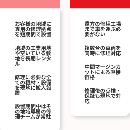
お客様の地域に
遠方の修理工場
専用の修理拠点
まで車を運ぶ必
を短期間で設置
要がない
地域の工業用地
複数台の車両を
や空いている敷
同時に修理対応
地を長期レンタ
ル
中間マージンカ
ットによる直接
修理に必要な全
価格
ての機材・設備
を現地に搬入設
修理後の点検・
置
保証も現地で対
応
設置期間中はそ
の地域専属の修
理チームが常駐