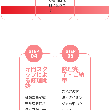
り費用は無
料になりま
す。
STEP
STEP
04
05
専門スタ
修理完
ッフによ
了・ご納
る修理開
車
始
ご指定の方
経験豊富な雹
法・タイミン
害修理専門ス
グで納車いた
タッフが、一
します。