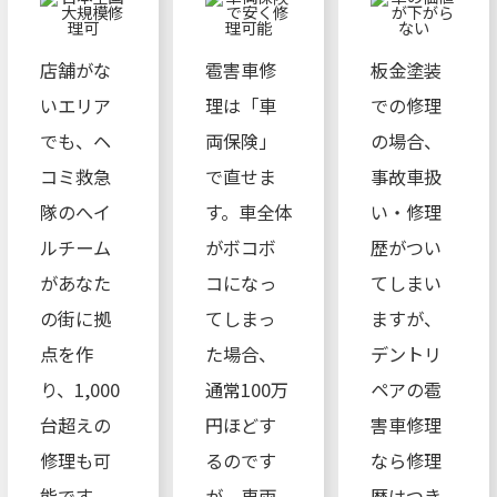
店舗がな
雹害車修
板金塗装
いエリア
理は「車
での修理
でも、ヘ
両保険」
の場合、
コミ救急
で直せま
事故車扱
隊のへイ
す。車全体
い・修理
ルチーム
がボコボ
歴がつい
があなた
コになっ
てしまい
の街に拠
てしまっ
ますが、
点を作
た場合、
デントリ
り、1,000
通常100万
ペアの雹
台超えの
円ほどす
害車修理
修理も可
るのです
なら修理
能です。
が、車両
歴はつき