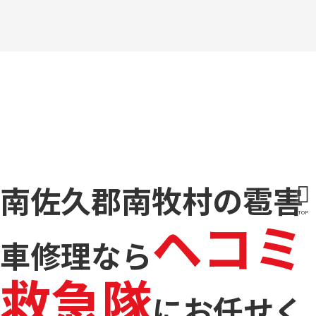
南佐久郡南牧村の雹害
TOP
ヘコミ
車修理なら
救急隊
に
お任せく