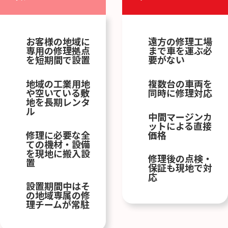
お客様の地域に
遠方の修理工場
専用の修理拠点
まで車を運ぶ必
を短期間で設置
要がない
地域の工業用地
複数台の車両を
や空いている敷
同時に修理対応
地を長期レンタ
ル
中間マージンカ
ットによる直接
修理に必要な全
価格
ての機材・設備
を現地に搬入設
修理後の点検・
置
保証も現地で対
応
設置期間中はそ
の地域専属の修
理チームが常駐