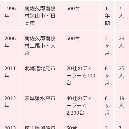
1996
南佐久郡南牧
500台
1
7
年
村狭山市・日
年
人
高市
間
2006
南佐久郡南牧
500台
2
24
年
村上尾市・大
ヶ
人
宮
月
2011
北海道北見市
20社のディ
6
25
年
ーラーで700
ヶ
人
台
月
2012
茨城県水戸市
40社のディ
6
19
年
ーラーで
ヶ
人
2,200台
月
2013
埼玉県加須市
50台
3
7