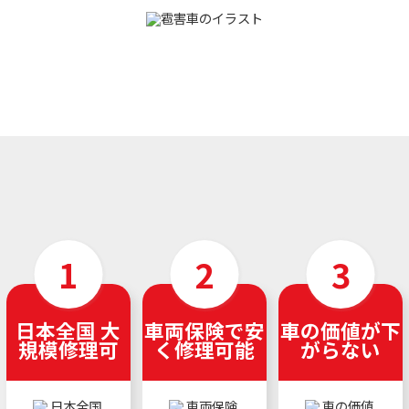
日本全国 大
車両保険で安
車の価値が下
規模修理可
く修理可能
がらない