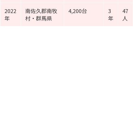
2022
南佐久郡南牧
4,200台
3
47
年
村・群馬県
年
人
施工事例動画