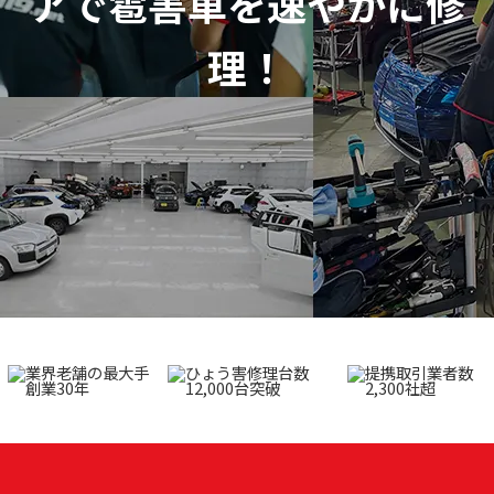
アで
雹害車を速やかに修
理！