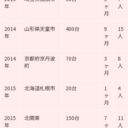
年
ヶ
人
月
2014
山形県天童市
400台
9
15
年
ヶ
人
月
2014
京都府京丹波
70台
3
8
年
町
ヶ
人
月
2015
北海道札幌市
20台
1
4
年
ヶ
人
月
2015
北関東
150台
7
11
年
ヶ
人