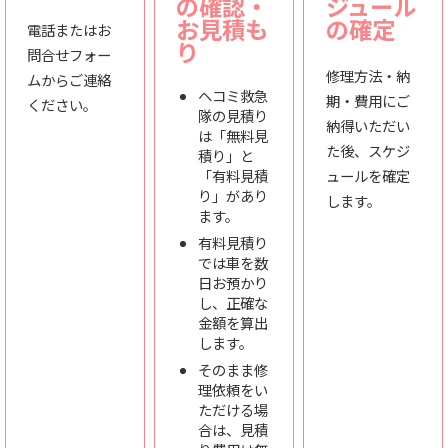
の確認・
ジュール
お見積も
の確定
電話またはお
り
問合せフォー
修理方法・納
ムからご連絡
ヘコミ救急
期・費用にご
ください。
隊の見積り
納得いただい
は「無料見
た後、スケジ
積り」と
「有料見積
ュールを確定
り」があり
します。
ます。
有料見積り
では車を数
日お預かり
し、正確な
金額を算出
します。
そのまま修
理依頼をい
ただける場
合は、見積