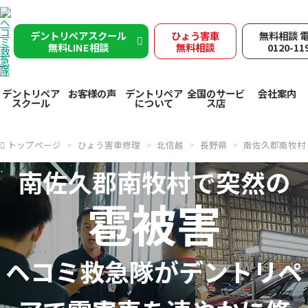
デントリペアスクール
ひょう害車
無料相談 
無料LINE相談
無料相談
0120-11
デントリペア
お客様の声
デントリペア
全国のサービ
会社案内
スクール
について
ス店
トップページ
ひょう害車修理
北信越
長野県
南佐久郡南牧村
南佐久郡南牧村で突然の
雹被害
ヘコミ救急隊が
デントリペ