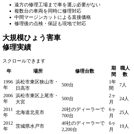
遠方の修理工場まで車を運ぶ必要がない
複数台の車両を同時に修理対応
中間マージンカットによる直接価格
修理後の点検・保証も現地で対応
大規模ひょう害車
修理実績
スクロールできます
期
職人
年
場所
修理台数
間
数
1996
浜松市東区狭山市・
1年
500台
7人
年
日高市
間
2006
浜松市東区上尾市・
2ヶ
500台
24人
年
大宮
月
2011
20社のディーラーで
6ヶ
北海道北見市
25人
年
700台
月
2012
40社のディーラーで
6ヶ
茨城県水戸市
19人
年
2,200台
月