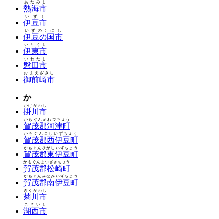
あたみし
熱海市
いずし
伊豆市
いずのくにし
伊豆の国市
いとうし
伊東市
いわたし
磐田市
おまえざきし
御前崎市
か
かけがわし
掛川市
かもぐんかわづちょう
賀茂郡河津町
かもぐんにしいずちょう
賀茂郡西伊豆町
かもぐんひがしいずちょう
賀茂郡東伊豆町
かもぐんまつざきちょう
賀茂郡松崎町
かもぐんみなみいずちょう
賀茂郡南伊豆町
きくがわし
菊川市
こさいし
湖西市