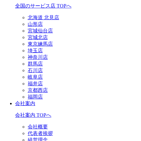
全国のサービス店 TOPへ
北海道 北見店
山形店
宮城仙台店
宮城北店
東京練馬店
埼玉店
神奈川店
群馬店
石川店
岐阜店
福井店
京都西店
福岡店
会社案内
会社案内 TOPへ
会社概要
代表者挨拶
経営理念