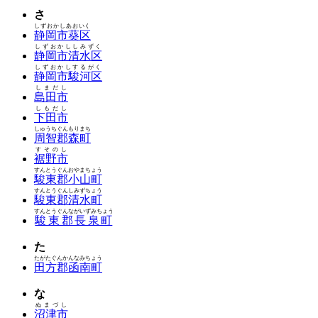
さ
しずおかしあおいく
静岡市葵区
しずおかししみずく
静岡市清水区
しずおかしするがく
静岡市駿河区
しまだし
島田市
しもだし
下田市
しゅうちぐんもりまち
周智郡森町
すそのし
裾野市
すんとうぐんおやまちょう
駿東郡小山町
すんとうぐんしみずちょう
駿東郡清水町
すんとうぐんながいずみちょう
駿東郡長泉町
た
たがたぐんかんなみちょう
田方郡函南町
な
ぬまづし
沼津市