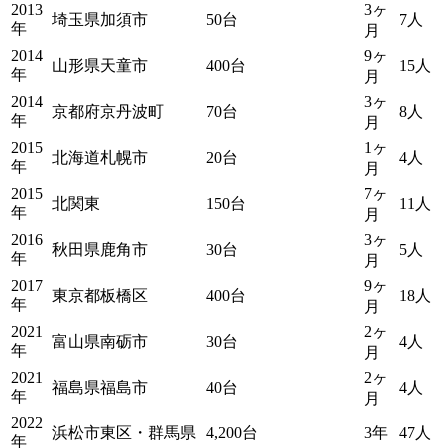
2013
3ヶ
埼玉県加須市
50台
7人
年
月
2014
9ヶ
山形県天童市
400台
15人
年
月
2014
3ヶ
京都府京丹波町
70台
8人
年
月
2015
1ヶ
北海道札幌市
20台
4人
年
月
2015
7ヶ
北関東
150台
11人
年
月
2016
3ヶ
秋田県鹿角市
30台
5人
年
月
2017
9ヶ
東京都板橋区
400台
18人
年
月
2021
2ヶ
富山県南砺市
30台
4人
年
月
2021
2ヶ
福島県福島市
40台
4人
年
月
2022
浜松市東区・群馬県
4,200台
3年
47人
年