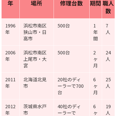
年
場所
修理台数
期間
職人
数
1996
浜松市南区
500台
1
7
年
狭山市・日
年
人
高市
間
2006
浜松市南区
500台
2
24
年
上尾市・大
ヶ
人
宮
月
2011
北海道北見
20社のディ
6
25
年
市
ーラーで700
ヶ
人
台
月
2012
茨城県水戸
40社のディ
6
19
年
市
ーラーで
ヶ
人