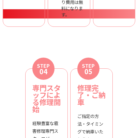
り費用は無
料になりま
す。
STEP
STEP
04
05
専門スタ
修理完
ッフによ
了・ご納
る修理開
車
始
ご指定の方
経験豊富な雹
法・タイミン
害修理専門ス
グで納車いた