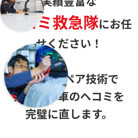
実績豊富な
ヘコミ救急隊
に
お任
せください！
デントリペア技術で
大切なお車のヘコミを
完璧に直します。