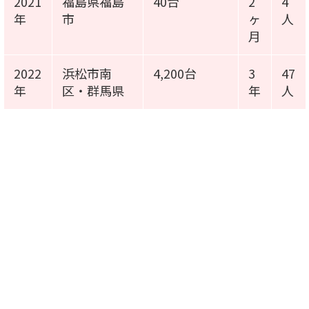
2021
福島県福島
40台
2
4
年
市
ヶ
人
月
2022
浜松市南
4,200台
3
47
年
区・群馬県
年
人
施工事例動画