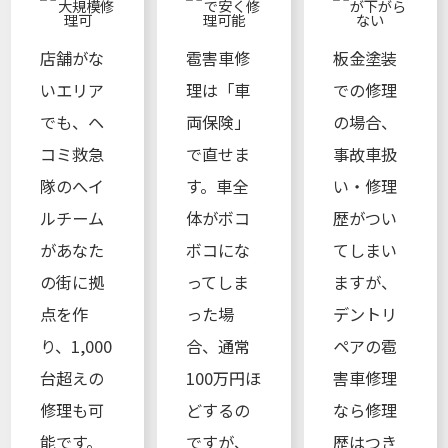
店舗がな
雹害車修
板金塗装
いエリア
理は「車
での修理
でも、ヘ
両保険」
の場合、
コミ救急
で直せま
事故車扱
隊のへイ
す。車全
い・修理
ルチーム
体がボコ
歴がつい
があなた
ボコにな
てしまい
の街に拠
ってしま
ますが、
点を作
った場
デントリ
り、1,000
合、通常
ペアの雹
台超えの
100万円ほ
害車修理
修理も可
どするの
なら修理
能です。
ですが、
歴はつき