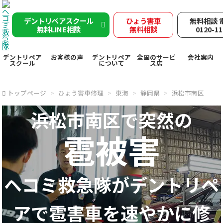
デントリペアスクール
ひょう害車
無料相談 
無料LINE相談
無料相談
0120-11
デントリペア
お客様の声
デントリペア
全国のサービ
会社案内
スクール
について
ス店
トップページ
ひょう害車修理
東海
静岡県
浜松市南区
浜松市南区で突然の
雹被害
ヘコミ救急隊が
デントリペ
アで
雹害車を速やかに修