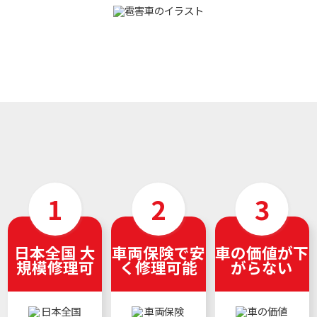
日本全国 大
車両保険で安
車の価値が下
規模修理可
く修理可能
がらない