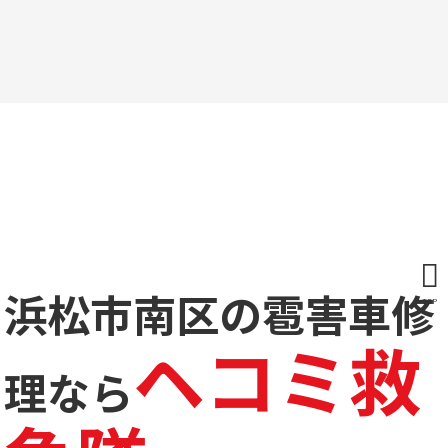
浜松市南区の雹害車修
TOP
ヘコミ救
理なら