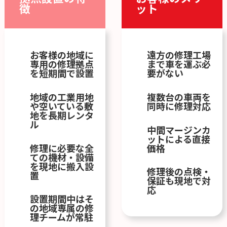
徴
ット
お客様の地域に
遠方の修理工場
専用の修理拠点
まで車を運ぶ必
を短期間で設置
要がない
地域の工業用地
複数台の車両を
や空いている敷
同時に修理対応
地を長期レンタ
ル
中間マージンカ
ットによる直接
修理に必要な全
価格
ての機材・設備
を現地に搬入設
修理後の点検・
置
保証も現地で対
応
設置期間中はそ
の地域専属の修
理チームが常駐