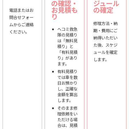
の確認・
ジュール
お見積も
の確定
電話またはお
り
問合せフォー
修理方法・納
ムからご連絡
ヘコミ救急
期・費用にご
ください。
隊の見積り
納得いただい
は「無料見
た後、スケジ
積り」と
「有料見積
ュールを確定
り」があり
します。
ます。
有料見積り
では車を数
日お預かり
し、正確な
金額を算出
します。
そのまま修
理依頼をい
ただける場
合は、見積