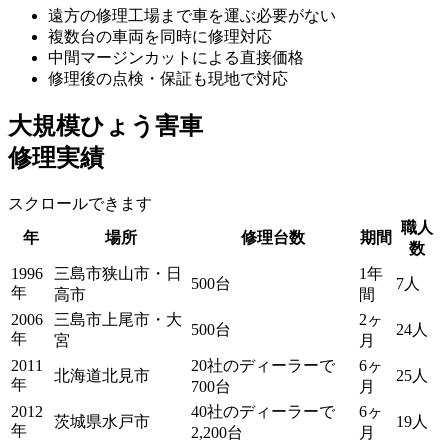
遠方の修理工場まで車を運ぶ必要がない
複数台の車両を同時に修理対応
中間マージンカットによる直接価格
修理後の点検・保証も現地で対応
大規模ひょう害車
修理実績
スクロールできます
職人
年
場所
修理台数
期間
数
1996
三島市狭山市・日
1年
500台
7人
年
高市
間
2006
三島市上尾市・大
2ヶ
500台
24人
年
宮
月
2011
20社のディーラーで
6ヶ
北海道北見市
25人
年
700台
月
2012
40社のディーラーで
6ヶ
茨城県水戸市
19人
年
2,200台
月