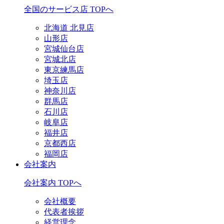
全国のサービス店 TOPへ
北海道 北見店
山形店
宮城仙台店
宮城北店
東京練馬店
埼玉店
神奈川店
群馬店
石川店
岐阜店
福井店
京都西店
福岡店
会社案内
会社案内 TOPへ
会社概要
代表者挨拶
経営理念