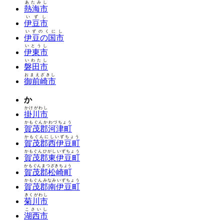
あたみし
熱海市
いずし
伊豆市
いずのくにし
伊豆の国市
いとうし
伊東市
いわたし
磐田市
おまえざきし
御前崎市
か
かけがわし
掛川市
かもぐんかわづちょう
賀茂郡河津町
かもぐんにしいずちょう
賀茂郡西伊豆町
かもぐんひがしいずちょう
賀茂郡東伊豆町
かもぐんまつざきちょう
賀茂郡松崎町
かもぐんみなみいずちょう
賀茂郡南伊豆町
きくがわし
菊川市
こさいし
湖西市