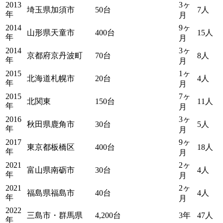
2013
3ヶ
埼玉県加須市
50台
7人
年
月
2014
9ヶ
山形県天童市
400台
15人
年
月
2014
3ヶ
京都府京丹波町
70台
8人
年
月
2015
1ヶ
北海道札幌市
20台
4人
年
月
2015
7ヶ
北関東
150台
11人
年
月
2016
3ヶ
秋田県鹿角市
30台
5人
年
月
2017
9ヶ
東京都板橋区
400台
18人
年
月
2021
2ヶ
富山県南砺市
30台
4人
年
月
2021
2ヶ
福島県福島市
40台
4人
年
月
2022
三島市・群馬県
4,200台
3年
47人
年