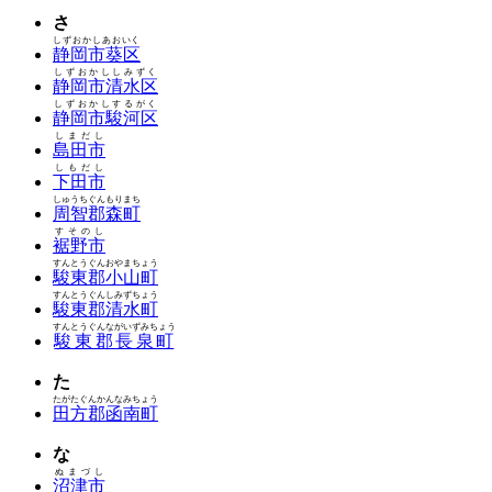
さ
しずおかしあおいく
静岡市葵区
しずおかししみずく
静岡市清水区
しずおかしするがく
静岡市駿河区
しまだし
島田市
しもだし
下田市
しゅうちぐんもりまち
周智郡森町
すそのし
裾野市
すんとうぐんおやまちょう
駿東郡小山町
すんとうぐんしみずちょう
駿東郡清水町
すんとうぐんながいずみちょう
駿東郡長泉町
た
たがたぐんかんなみちょう
田方郡函南町
な
ぬまづし
沼津市