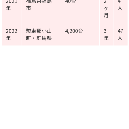
2021
福島県福島
40台
2
4
年
市
ヶ
人
月
2022
駿東郡小山
4,200台
3
47
年
町・群馬県
年
人
施工事例動画