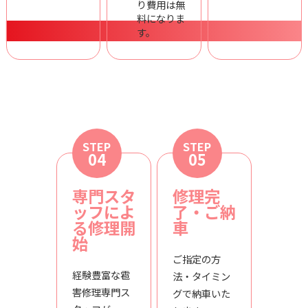
り費用は無
料になりま
す。
STEP
STEP
04
05
専門スタ
修理完
ッフによ
了・ご納
る修理開
車
始
ご指定の方
経験豊富な雹
法・タイミン
害修理専門ス
グで納車いた