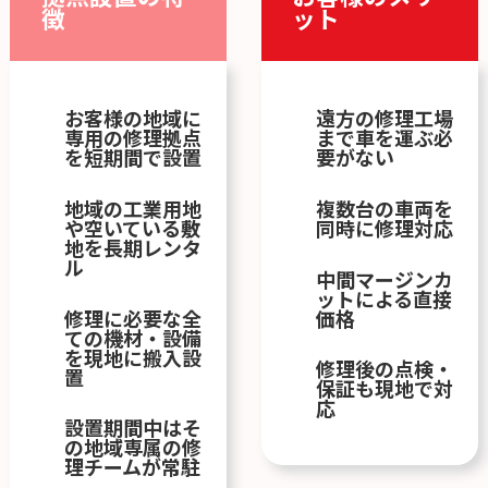
徴
ット
お客様の地域に
遠方の修理工場
専用の修理拠点
まで車を運ぶ必
を短期間で設置
要がない
地域の工業用地
複数台の車両を
や空いている敷
同時に修理対応
地を長期レンタ
ル
中間マージンカ
ットによる直接
修理に必要な全
価格
ての機材・設備
を現地に搬入設
修理後の点検・
置
保証も現地で対
応
設置期間中はそ
の地域専属の修
理チームが常駐