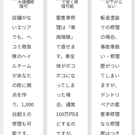
店舗がな
雹害車修
板金塗装
いエリア
理は「車
での修理
でも、ヘ
両保険」
の場合、
コミ救急
で直せま
事故車扱
隊のへイ
す。車全
い・修理
ルチーム
体がボコ
歴がつい
があなた
ボコにな
てしまい
の街に拠
ってしま
ますが、
点を作
った場
デントリ
り、1,000
合、通常
ペアの雹
台超えの
100万円ほ
害車修理
修理も可
どするの
なら修理
能です。
ですが、
歴はつき