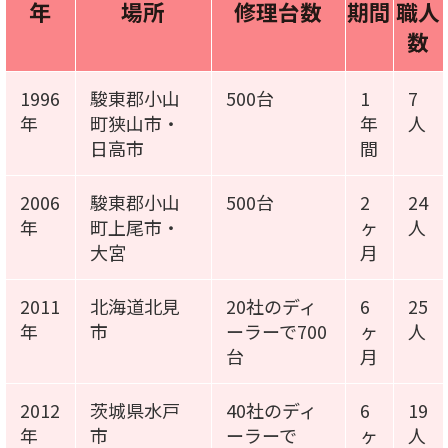
年
場所
修理台数
期間
職人
数
1996
駿東郡小山
500台
1
7
年
町狭山市・
年
人
日高市
間
2006
駿東郡小山
500台
2
24
年
町上尾市・
ヶ
人
大宮
月
2011
北海道北見
20社のディ
6
25
年
市
ーラーで700
ヶ
人
台
月
2012
茨城県水戸
40社のディ
6
19
年
市
ーラーで
ヶ
人