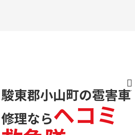
駿東郡小山町の雹害車
TOP
ヘコミ
修理なら