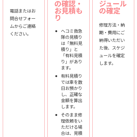
の確認・
ジュール
お見積も
の確定
電話またはお
り
問合せフォー
修理方法・納
ムからご連絡
ヘコミ救急
期・費用にご
ください。
隊の見積り
納得いただい
は「無料見
た後、スケジ
積り」と
「有料見積
ュールを確定
り」があり
します。
ます。
有料見積り
では車を数
日お預かり
し、正確な
金額を算出
します。
そのまま修
理依頼をい
ただける場
合は、見積