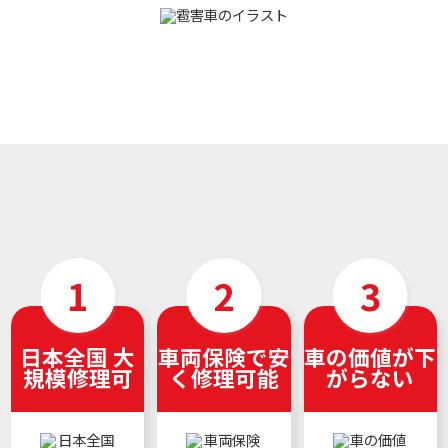
日本全国 大
車両保険で安
車の価値が下
規模修理可
く修理可能
がらない