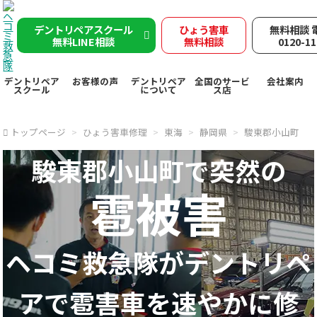
デントリペアスクール
ひょう害車
無料相談 
無料LINE相談
無料相談
0120-11
デントリペア
お客様の声
デントリペア
全国のサービ
会社案内
スクール
について
ス店
トップページ
ひょう害車修理
東海
静岡県
駿東郡小山町
駿東郡小山町で突然の
雹被害
ヘコミ救急隊が
デントリペ
アで
雹害車を速やかに修