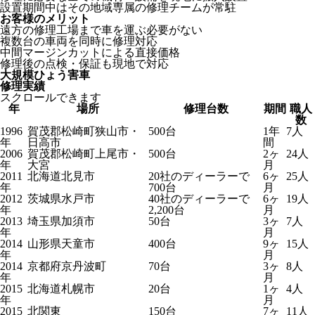
設置期間中はその地域専属の修理チームが常駐
お客様のメリット
遠方の修理工場まで車を運ぶ必要がない
複数台の車両を同時に修理対応
中間マージンカットによる直接価格
修理後の点検・保証も現地で対応
大規模ひょう害車
修理実績
スクロールできます
年
場所
修理台数
期間
職人
数
1996
賀茂郡松崎町狭山市・
500台
1年
7人
年
日高市
間
2006
賀茂郡松崎町上尾市・
500台
2ヶ
24人
年
大宮
月
2011
北海道北見市
20社のディーラーで
6ヶ
25人
年
700台
月
2012
茨城県水戸市
40社のディーラーで
6ヶ
19人
年
2,200台
月
2013
埼玉県加須市
50台
3ヶ
7人
年
月
2014
山形県天童市
400台
9ヶ
15人
年
月
2014
京都府京丹波町
70台
3ヶ
8人
年
月
2015
北海道札幌市
20台
1ヶ
4人
年
月
2015
北関東
150台
7ヶ
11人