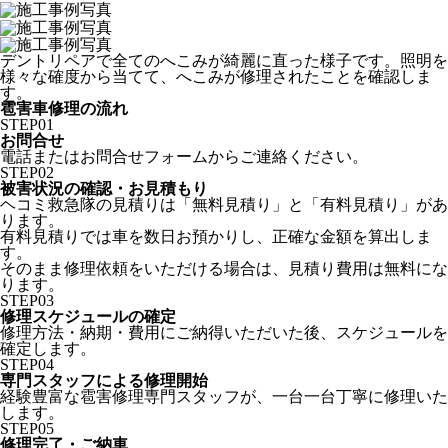
デントリペアで全てのへこみが綺麗に直った様子です。照明を
様々な確度から当てて、へこみが修理されたことを確認しま
す。
雹害車修理の流れ
STEP
01
お問合せ
電話またはお問合せフォームからご連絡ください。
STEP
02
被害状況の確認・お見積もり
ヘコミ救急隊の見積りは「無料見積り」と「有料見積り」があ
ります。
有料見積りでは車を数日お預かりし、正確な金額を算出しま
す。
そのまま修理依頼をいただける場合は、見積り費用は無料にな
ります。
STEP
03
修理スケジュールの確定
修理方法・納期・費用にご納得いただいた後、スケジュールを
確定します。
STEP
04
専門スタッフによる修理開始
経験豊富な雹害修理専門スタッフが、一台一台丁寧に修理いた
します。
STEP
05
修理完了・ご納車