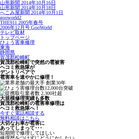
山形新聞 2014年10月16日
山形新聞 2014年10月18日
へこみ屋新聞 2014年10月1日
gooworld2
THE911 2005年春号
2006年12月号 GooWorld
テレビ取材
トップページ
ひょう害車修理
東海
静岡県
賀茂郡松崎町
賀茂郡松崎町で突然の
雹被害
ヘコミ救急隊が
デントリペアで
雹害車を速やかに修理！
大規模修理実績も多数
賀茂郡松崎町の雹害車修理は
ヘコミ救急隊へ！
今すぐ電話相談する
無料相談はこちら
大切なお車が雹害に
あってしまって･･･
短期間で修理してほしい
修理歴をつけずにどうにかしたい