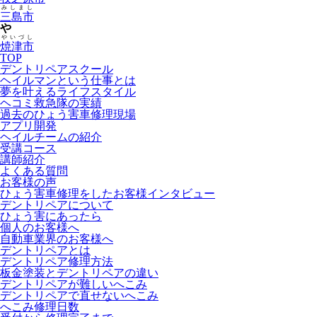
みしまし
三島市
や
やいづし
焼津市
TOP
デントリペアスクール
ヘイルマンという仕事とは
夢を叶えるライフスタイル
ヘコミ救急隊の実績
過去のひょう害車修理現場
アプリ開発
ヘイルチームの紹介
受講コース
講師紹介
よくある質問
お客様の声
ひょう害車修理をしたお客様インタビュー
デントリペアについて
ひょう害にあったら
個人のお客様へ
自動車業界のお客様へ
デントリペアとは
デントリペア修理方法
板金塗装とデントリペアの違い
デントリペアが難しいへこみ
デントリペアで直せないへこみ
へこみ修理日数