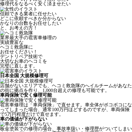
修理代をなるべく安く済ませたい
信頼できる業者に任せたい
どこに依頼すべきか分からない
かなりの台数をお任せしたい
と、お考えの方！
業界最大手の雹害車修理の
実績豊富な
ヘコミ救急隊
に
お任せください！
デントリペア技術で
大切なお車のヘコミを
完璧に直します。
日本全国 大規模修理可
店舗がないエリアでも、ヘコミ救急隊のへイルチームがあなた
の街に拠点を作り、1,000台超えの修理も可能です。
車両保険で安く修理可能
雹害車修理は「車両保険」で直せます。車全体がボコボコにな
ってしまった場合、通常100万円ほどするのですが、車両保険
で5万円程度だけで直せます。
車の価値が下がらない
板金塗装での修理の場合、事故車扱い・修理歴がついてしまい