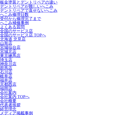
板金塗装とデントリペアの違い
デントリペアが難しいへこみ
デントリペアで直せないへこみ
へこみ修理日数
受付から修理完了まで
へこみ補修事例
よくある質問
全国のサービス店
全国のサービス店 TOPへ
北海道 北見店
山形店
宮城仙台店
宮城北店
東京練馬店
埼玉店
神奈川店
群馬店
石川店
岐阜店
福井店
京都西店
福岡店
会社案内
会社案内 TOPへ
会社概要
代表者挨拶
経営理念
メディア掲載事例