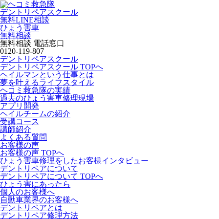
デントリペアスクール
無料LINE相談
ひょう害車
無料相談
無料相談 電話窓口
0120-119-807
デントリペアスクール
デントリペアスクール TOPへ
ヘイルマンという仕事とは
夢を叶えるライフスタイル
ヘコミ救急隊の実績
過去のひょう害車修理現場
アプリ開発
ヘイルチームの紹介
受講コース
講師紹介
よくある質問
お客様の声
お客様の声 TOPへ
ひょう害車修理をしたお客様インタビュー
デントリペアについて
デントリペアについて TOPへ
ひょう害にあったら
個人のお客様へ
自動車業界のお客様へ
デントリペアとは
デントリペア修理方法