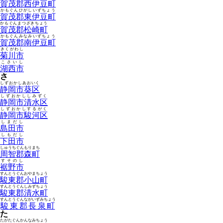
賀茂郡西伊豆町
かもぐんひがしいずちょう
賀茂郡東伊豆町
かもぐんまつざきちょう
賀茂郡松崎町
かもぐんみなみいずちょう
賀茂郡南伊豆町
きくがわし
菊川市
こさいし
湖西市
さ
しずおかしあおいく
静岡市葵区
しずおかししみずく
静岡市清水区
しずおかしするがく
静岡市駿河区
しまだし
島田市
しもだし
下田市
しゅうちぐんもりまち
周智郡森町
すそのし
裾野市
すんとうぐんおやまちょう
駿東郡小山町
すんとうぐんしみずちょう
駿東郡清水町
すんとうぐんながいずみちょう
駿東郡長泉町
た
たがたぐんかんなみちょう