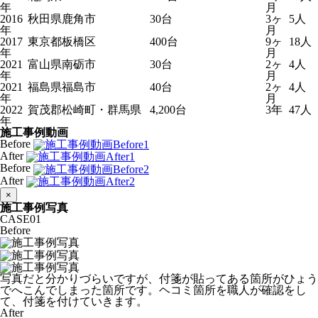
年
月
2016
秋田県鹿角市
30台
3ヶ
5人
年
月
2017
東京都板橋区
400台
9ヶ
18人
年
月
2021
富山県南砺市
30台
2ヶ
4人
年
月
2021
福島県福島市
40台
2ヶ
4人
年
月
2022
賀茂郡松崎町・群馬県
4,200台
3年
47人
年
施工事例動画
Before
After
Before
After
×
施工事例写真
CASE
01
Before
写真だと分かりづらいですが、付箋が貼ってある箇所がひょう
でへこんでしまった箇所です。ヘコミ箇所を職人が確認をし
て、付箋を付けていきます。
After