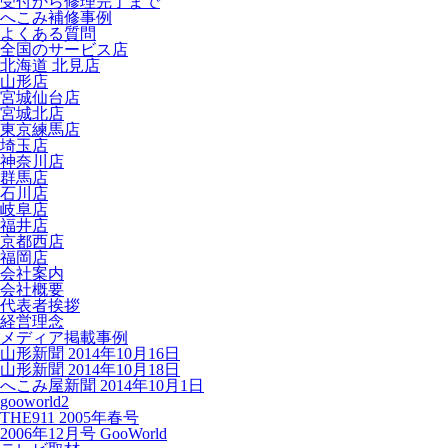
受付から修理完了まで
へこみ補修事例
よくある質問
全国のサービス店
北海道 北見店
山形店
宮城仙台店
宮城北店
東京練馬店
埼玉店
神奈川店
群馬店
石川店
岐阜店
福井店
京都西店
福岡店
会社案内
会社概要
代表者挨拶
経営理念
メディア掲載事例
山形新聞 2014年10月16日
山形新聞 2014年10月18日
へこみ屋新聞 2014年10月1日
gooworld2
THE911 2005年春号
2006年12月号 GooWorld