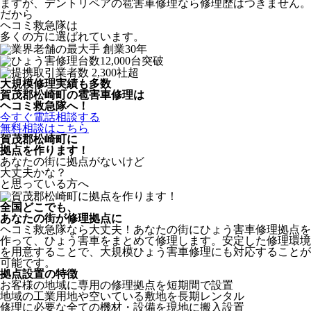
ますが、デントリペアの雹害車修理なら修理歴はつきません。
だから
ヘコミ救急隊は
多くの方に選ばれています。
大規模修理実績も多数
賀茂郡松崎町の雹害車修理は
ヘコミ救急隊へ！
今すぐ電話相談する
無料相談はこちら
賀茂郡松崎町
に
拠点を作ります！
あなたの街に拠点がないけど
大丈夫かな？
と思っている方へ
全国どこでも、
あなたの街が修理拠点に
ヘコミ救急隊なら大丈夫！あなたの街にひょう害車修理拠点を
作って、ひょう害車をまとめて修理します。安定した修理環境
を用意することで、大規模ひょう害車修理にも対応することが
可能です。
拠点設置の特徴
お客様の地域に専用の修理拠点を短期間で設置
地域の工業用地や空いている敷地を長期レンタル
修理に必要な全ての機材・設備を現地に搬入設置