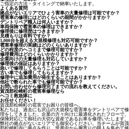
ご指定の方法・タイミングで納車いたします。
よくある質問
拠点がないエリアでひょう害車の大量修理は可能ですか？
雹害車の修理にはどのくらいの期間がかかりますか？
デントリペア職人は何人いますか？
車両保険で雹害車の修理はできますか？
修理後に修理歴はつきますか？
見積もりは有料ですか？
1,000台を超える大規模修理も対応可能ですか？
雹害車修理の実績はどのくらいありますか？
どの程度のヘコミまで修理可能ですか？
修理費用はどのくらいかかりますか？
企業向けの大量修理も対応していますか？
修理後の保証はありますか？
急いで修理してもらうことは可能ですか？
古い車でも修理してもらえますか？
修理中に追加費用が発生することはありますか？
他社で断られた車でも修理可能ですか？
お問い合わせから修理完了までの流れを教えてください。
賀茂郡松崎町の雹害車修理なら
ヘコミ救急隊
に
お任せください！
賀茂郡松崎町の雹害でお困りの皆様へ。
私たちは、過去にも沢山の大規模な雹害車をデントリペアで修
理をしてきました。企業の方々向けに最適化されたフローで、
保険対応にて御社の大切な資産であるお車を修理いたします。
弊社の拠点がないエリアでも御安心ください。当チームが賀茂
郡松崎町内に拠点を作り、世界中から腕寄りの職人を集めて修