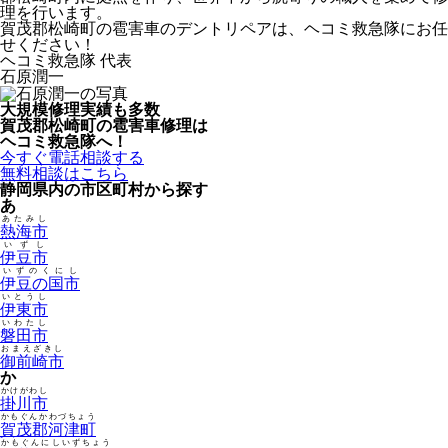
理を行います。
賀茂郡松崎町の雹害車のデントリペアは、ヘコミ救急隊にお任
せください！
ヘコミ救急隊 代表
石原潤一
大規模修理実績も多数
賀茂郡松崎町の雹害車修理は
ヘコミ救急隊へ！
今すぐ電話相談する
無料相談はこちら
静岡県内の市区町村から探す
あ
あたみし
熱海市
いずし
伊豆市
いずのくにし
伊豆の国市
いとうし
伊東市
いわたし
磐田市
おまえざきし
御前崎市
か
かけがわし
掛川市
かもぐんかわづちょう
賀茂郡河津町
かもぐんにしいずちょう