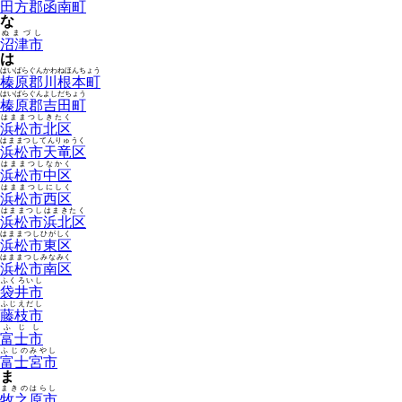
田方郡函南町
な
ぬまづし
沼津市
は
はいばらぐんかわねほんちょう
榛原郡川根本町
はいばらぐんよしだちょう
榛原郡吉田町
はままつしきたく
浜松市北区
はままつしてんりゅうく
浜松市天竜区
はままつしなかく
浜松市中区
はままつしにしく
浜松市西区
はままつしはまきたく
浜松市浜北区
はままつしひがしく
浜松市東区
はままつしみなみく
浜松市南区
ふくろいし
袋井市
ふじえだし
藤枝市
ふじし
富士市
ふじのみやし
富士宮市
ま
まきのはらし
牧之原市