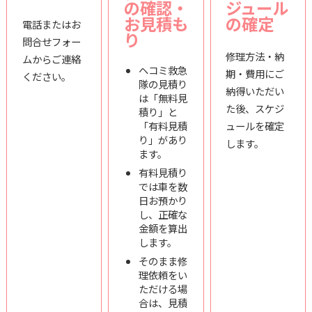
の確認・
ジュール
お見積も
の確定
電話またはお
り
問合せフォー
修理方法・納
ムからご連絡
ヘコミ救急
期・費用にご
ください。
隊の見積り
納得いただい
は「無料見
た後、スケジ
積り」と
「有料見積
ュールを確定
り」があり
します。
ます。
有料見積り
では車を数
日お預かり
し、正確な
金額を算出
します。
そのまま修
理依頼をい
ただける場
合は、見積