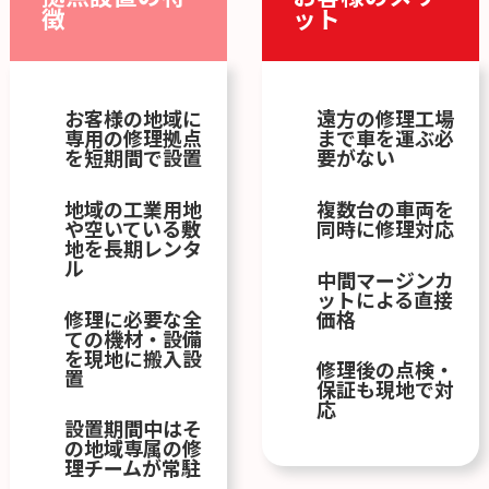
徴
ット
お客様の地域に
遠方の修理工場
専用の修理拠点
まで車を運ぶ必
を短期間で設置
要がない
地域の工業用地
複数台の車両を
や空いている敷
同時に修理対応
地を長期レンタ
ル
中間マージンカ
ットによる直接
修理に必要な全
価格
ての機材・設備
を現地に搬入設
修理後の点検・
置
保証も現地で対
応
設置期間中はそ
の地域専属の修
理チームが常駐