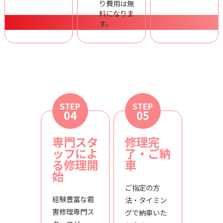
り費用は無
料になりま
す。
STEP
STEP
04
05
専門スタ
修理完
ッフによ
了・ご納
る修理開
車
始
ご指定の方
経験豊富な雹
法・タイミン
害修理専門ス
グで納車いた