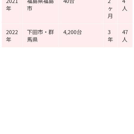
2021
福島県福島
40台
2
4
年
市
ヶ
人
月
2022
下田市・群
4,200台
3
47
年
馬県
年
人
施工事例動画