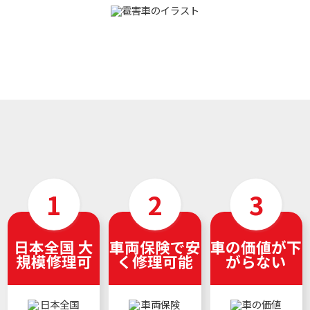
日本全国 大
車両保険で安
車の価値が下
規模修理可
く修理可能
がらない