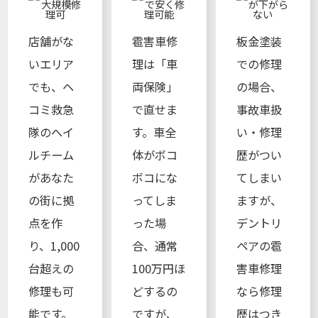
店舗がな
雹害車修
板金塗装
いエリア
理は「車
での修理
でも、ヘ
両保険」
の場合、
コミ救急
で直せま
事故車扱
隊のへイ
す。車全
い・修理
ルチーム
体がボコ
歴がつい
があなた
ボコにな
てしまい
の街に拠
ってしま
ますが、
点を作
った場
デントリ
り、1,000
合、通常
ペアの雹
台超えの
100万円ほ
害車修理
修理も可
どするの
なら修理
能です。
ですが、
歴はつき