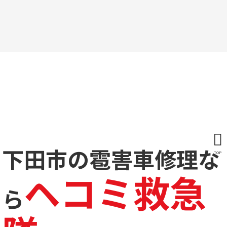
下田市の雹害車修理な
TOP
ヘコミ救急
ら