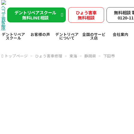
デントリペアスクール
ひょう害車
無料相談 
無料LINE相談
無料相談
0120-11
デントリペア
お客様の声
デントリペア
全国のサービ
会社案内
スクール
について
ス店
トップページ
ひょう害車修理
東海
静岡県
下田市
下田市で突然の
雹被害
ヘコミ救急隊が
デントリペ
アで
雹害車を速やかに修