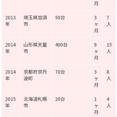
月
2013
埼玉県加須
50台
3
7
年
市
ヶ
人
月
2014
山形県天童
400台
9
15
年
市
ヶ
人
月
2014
京都府京丹
70台
3
8
年
波町
ヶ
人
月
2015
北海道札幌
20台
1
4
年
市
ヶ
人
月