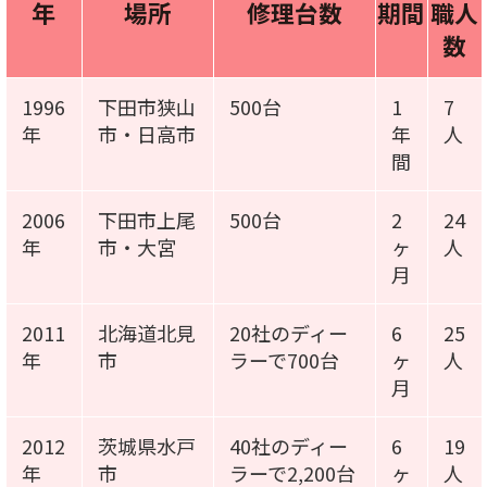
年
場所
修理台数
期間
職人
数
1996
下田市狭山
500台
1
7
年
市・日高市
年
人
間
2006
下田市上尾
500台
2
24
年
市・大宮
ヶ
人
月
2011
北海道北見
20社のディー
6
25
年
市
ラーで700台
ヶ
人
月
2012
茨城県水戸
40社のディー
6
19
年
市
ラーで2,200台
ヶ
人