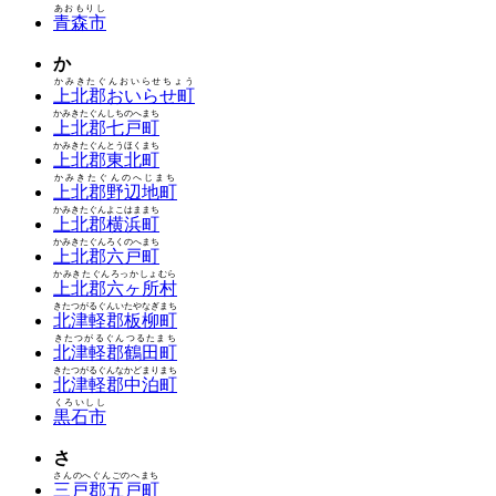
あおもりし
青森市
か
かみきたぐんおいらせちょう
上北郡おいらせ町
かみきたぐんしちのへまち
上北郡七戸町
かみきたぐんとうほくまち
上北郡東北町
かみきたぐんのへじまち
上北郡野辺地町
かみきたぐんよこはままち
上北郡横浜町
かみきたぐんろくのへまち
上北郡六戸町
かみきたぐんろっかしょむら
上北郡六ヶ所村
きたつがるぐんいたやなぎまち
北津軽郡板柳町
きたつがるぐんつるたまち
北津軽郡鶴田町
きたつがるぐんなかどまりまち
北津軽郡中泊町
くろいしし
黒石市
さ
さんのへぐんごのへまち
三戸郡五戸町