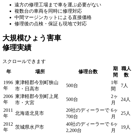
遠方の修理工場まで車を運ぶ必要がない
複数台の車両を同時に修理対応
中間マージンカットによる直接価格
修理後の点検・保証も現地で対応
大規模ひょう害車
修理実績
スクロールできます
期
職人
年
場所
修理台数
間
数
1996
東津軽郡今別町狭山
1年
500台
7人
年
市・日高市
間
2006
東津軽郡今別町上尾
2ヶ
500台
24人
年
市・大宮
月
2011
20社のディーラーで
6ヶ
北海道北見市
25人
年
700台
月
2012
40社のディーラーで
6ヶ
茨城県水戸市
19人
年
2,200台
月