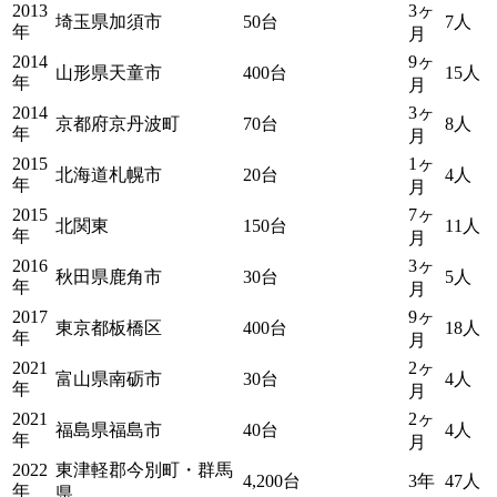
2013
3ヶ
埼玉県加須市
50台
7人
年
月
2014
9ヶ
山形県天童市
400台
15人
年
月
2014
3ヶ
京都府京丹波町
70台
8人
年
月
2015
1ヶ
北海道札幌市
20台
4人
年
月
2015
7ヶ
北関東
150台
11人
年
月
2016
3ヶ
秋田県鹿角市
30台
5人
年
月
2017
9ヶ
東京都板橋区
400台
18人
年
月
2021
2ヶ
富山県南砺市
30台
4人
年
月
2021
2ヶ
福島県福島市
40台
4人
年
月
2022
東津軽郡今別町・群馬
4,200台
3年
47人
年
県