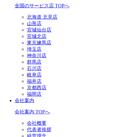
全国のサービス店 TOPへ
北海道 北見店
山形店
宮城仙台店
宮城北店
東京練馬店
埼玉店
神奈川店
群馬店
石川店
岐阜店
福井店
京都西店
福岡店
会社案内
会社案内 TOPへ
会社概要
代表者挨拶
経営理念