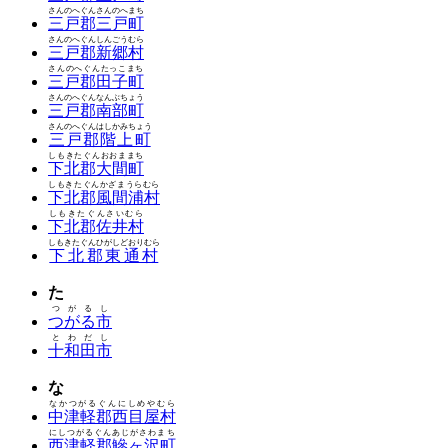
さんのへぐんさんのへまち
三戸郡三戸町
さんのへぐんしんごうむら
三戸郡新郷村
さんのへぐんたっこまち
三戸郡田子町
さんのへぐんなんぶちょう
三戸郡南部町
さんのへぐんはしかみちょう
三戸郡階上町
しもきたぐんおおままち
下北郡大間町
しもきたぐんかざまうらむら
下北郡風間浦村
しもきたぐんさいむら
下北郡佐井村
しもきたぐんひがしどおりむら
下北郡東通村
た
つがるし
つがる市
とわだし
十和田市
な
なかつがるぐんにしめやむら
中津軽郡西目屋村
にしつがるぐんあじがさわまち
西津軽郡鰺ヶ沢町