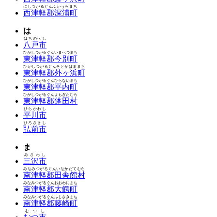
にしつがるぐんふかうらまち
西津軽郡深浦町
は
はちのへし
八戸市
ひがしつがるぐんいまべつまち
東津軽郡今別町
ひがしつがるぐんそとがはままち
東津軽郡外ヶ浜町
ひがしつがるぐんひらないまち
東津軽郡平内町
ひがしつがるぐんよもぎたむら
東津軽郡蓬田村
ひらかわし
平川市
ひろさきし
弘前市
ま
みさわし
三沢市
みなみつがるぐんいなかだてむら
南津軽郡田舎館村
みなみつがるぐんおおわにまち
南津軽郡大鰐町
みなみつがるぐんふじさきまち
南津軽郡藤崎町
むつし