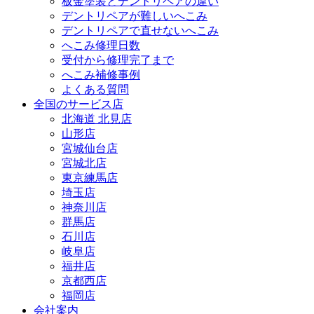
板金塗装とデントリペアの違い
デントリペアが難しいへこみ
デントリペアで直せないへこみ
へこみ修理日数
受付から修理完了まで
へこみ補修事例
よくある質問
全国のサービス店
北海道 北見店
山形店
宮城仙台店
宮城北店
東京練馬店
埼玉店
神奈川店
群馬店
石川店
岐阜店
福井店
京都西店
福岡店
会社案内