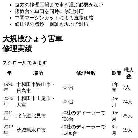
遠方の修理工場まで車を運ぶ必要がない
複数台の車両を同時に修理対応
中間マージンカットによる直接価格
修理後の点検・保証も現地で対応
大規模ひょう害車
修理実績
スクロールできます
職人
年
場所
修理台数
期間
数
1996
十和田市狭山市・
1年
500台
7人
年
日高市
間
2006
十和田市上尾市・
2ヶ
500台
24人
年
大宮
月
2011
20社のディーラーで
6ヶ
北海道北見市
25人
年
700台
月
2012
40社のディーラーで
6ヶ
茨城県水戸市
19人
年
2,200台
月