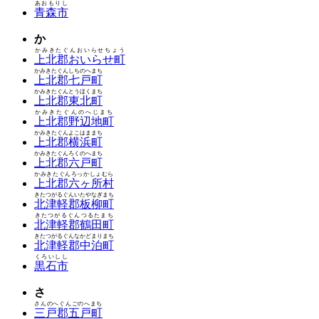
あおもりし
青森市
か
かみきたぐんおいらせちょう
上北郡おいらせ町
かみきたぐんしちのへまち
上北郡七戸町
かみきたぐんとうほくまち
上北郡東北町
かみきたぐんのへじまち
上北郡野辺地町
かみきたぐんよこはままち
上北郡横浜町
かみきたぐんろくのへまち
上北郡六戸町
かみきたぐんろっかしょむら
上北郡六ヶ所村
きたつがるぐんいたやなぎまち
北津軽郡板柳町
きたつがるぐんつるたまち
北津軽郡鶴田町
きたつがるぐんなかどまりまち
北津軽郡中泊町
くろいしし
黒石市
さ
さんのへぐんごのへまち
三戸郡五戸町