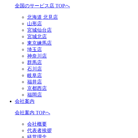
全国のサービス店 TOPへ
北海道 北見店
山形店
宮城仙台店
宮城北店
東京練馬店
埼玉店
神奈川店
群馬店
石川店
岐阜店
福井店
京都西店
福岡店
会社案内
会社案内 TOPへ
会社概要
代表者挨拶
経営理念