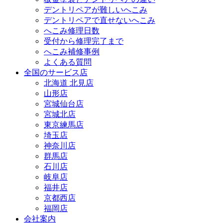
デントリペアが難しいへこみ
デントリペアで直せないへこみ
へこみ修理日数
受付から修理完了まで
へこみ補修事例
よくある質問
全国のサービス店
北海道 北見店
山形店
宮城仙台店
宮城北店
東京練馬店
埼玉店
神奈川店
群馬店
石川店
岐阜店
福井店
京都西店
福岡店
会社案内