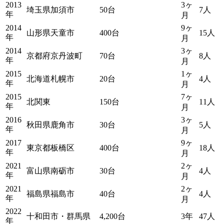
2013
3ヶ
埼玉県加須市
50台
7人
年
月
2014
9ヶ
山形県天童市
400台
15人
年
月
2014
3ヶ
京都府京丹波町
70台
8人
年
月
2015
1ヶ
北海道札幌市
20台
4人
年
月
2015
7ヶ
北関東
150台
11人
年
月
2016
3ヶ
秋田県鹿角市
30台
5人
年
月
2017
9ヶ
東京都板橋区
400台
18人
年
月
2021
2ヶ
富山県南砺市
30台
4人
年
月
2021
2ヶ
福島県福島市
40台
4人
年
月
2022
十和田市・群馬県
4,200台
3年
47人
年