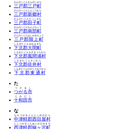
さんのへぐんさんのへまち
三戸郡三戸町
さんのへぐんしんごうむら
三戸郡新郷村
さんのへぐんたっこまち
三戸郡田子町
さんのへぐんなんぶちょう
三戸郡南部町
さんのへぐんはしかみちょう
三戸郡階上町
しもきたぐんおおままち
下北郡大間町
しもきたぐんかざまうらむら
下北郡風間浦村
しもきたぐんさいむら
下北郡佐井村
しもきたぐんひがしどおりむら
下北郡東通村
た
つがるし
つがる市
とわだし
十和田市
な
なかつがるぐんにしめやむら
中津軽郡西目屋村
にしつがるぐんあじがさわまち
西津軽郡鰺ヶ沢町