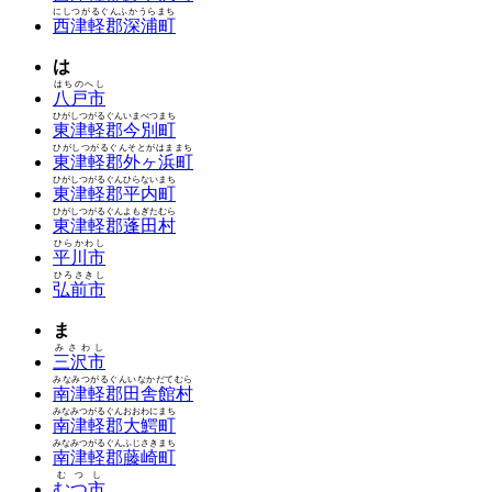
にしつがるぐんふかうらまち
西津軽郡深浦町
は
はちのへし
八戸市
ひがしつがるぐんいまべつまち
東津軽郡今別町
ひがしつがるぐんそとがはままち
東津軽郡外ヶ浜町
ひがしつがるぐんひらないまち
東津軽郡平内町
ひがしつがるぐんよもぎたむら
東津軽郡蓬田村
ひらかわし
平川市
ひろさきし
弘前市
ま
みさわし
三沢市
みなみつがるぐんいなかだてむら
南津軽郡田舎館村
みなみつがるぐんおおわにまち
南津軽郡大鰐町
みなみつがるぐんふじさきまち
南津軽郡藤崎町
むつし
むつ市