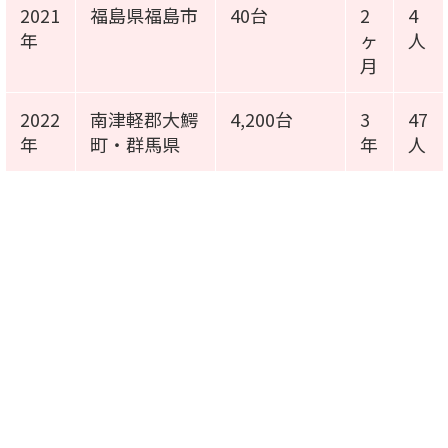
2021
福島県福島市
40台
2
4
年
ヶ
人
月
2022
南津軽郡大鰐
4,200台
3
47
年
町・群馬県
年
人
施工事例動画