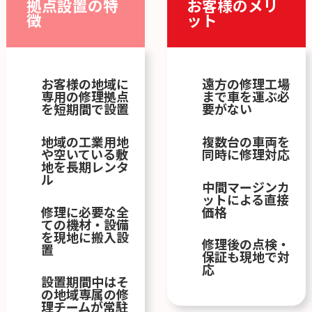
拠点設置の特
お客様のメリ
徴
ット
お客様の地域に
遠方の修理工場
専用の修理拠点
まで車を運ぶ必
を短期間で設置
要がない
地域の工業用地
複数台の車両を
や空いている敷
同時に修理対応
地を長期レンタ
ル
中間マージンカ
ットによる直接
修理に必要な全
価格
ての機材・設備
を現地に搬入設
修理後の点検・
置
保証も現地で対
応
設置期間中はそ
の地域専属の修
理チームが常駐