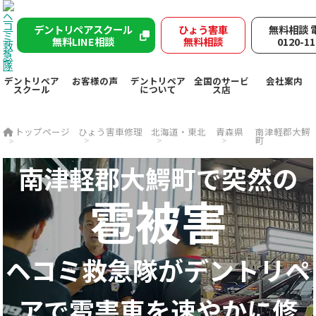
デントリペアスクール
ひょう害車
無料相談 
無料LINE相談
無料相談
0120-11
デントリペア
お客様の声
デントリペア
全国のサービ
会社案内
スクール
について
ス店
トップページ
ひょう害車修理
北海道・東北
青森県
南津軽郡大鰐
町
南津軽郡大鰐町で突然の
雹被害
ヘコミ救急隊が
デントリペ
アで
雹害車を速やかに修