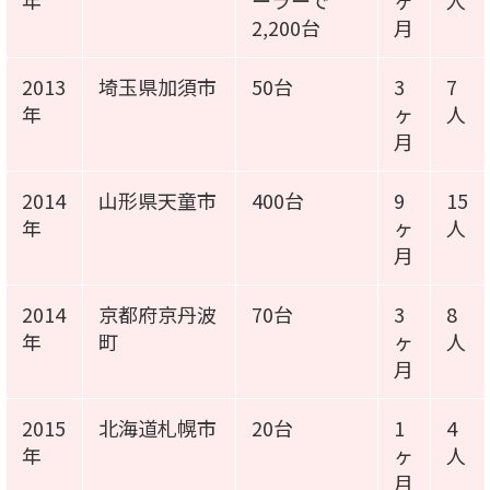
年
ーラーで
ヶ
人
2,200台
月
2013
埼玉県加須市
50台
3
7
年
ヶ
人
月
2014
山形県天童市
400台
9
15
年
ヶ
人
月
2014
京都府京丹波
70台
3
8
年
町
ヶ
人
月
2015
北海道札幌市
20台
1
4
年
ヶ
人
月