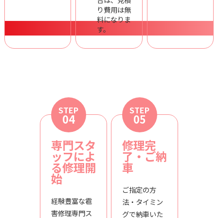
り費用は無
料になりま
す。
STEP
STEP
04
05
専門スタ
修理完
ッフによ
了・ご納
る修理開
車
始
ご指定の方
経験豊富な雹
法・タイミン
害修理専門ス
グで納車いた