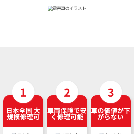
日本全国 大
車両保険で安
車の価値が下
規模修理可
く修理可能
がらない