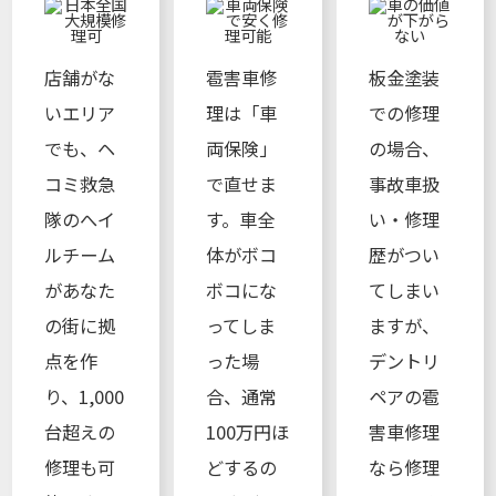
店舗がな
雹害車修
板金塗装
いエリア
理は「車
での修理
でも、ヘ
両保険」
の場合、
コミ救急
で直せま
事故車扱
隊のへイ
す。車全
い・修理
ルチーム
体がボコ
歴がつい
があなた
ボコにな
てしまい
の街に拠
ってしま
ますが、
点を作
った場
デントリ
り、1,000
合、通常
ペアの雹
台超えの
100万円ほ
害車修理
修理も可
どするの
なら修理