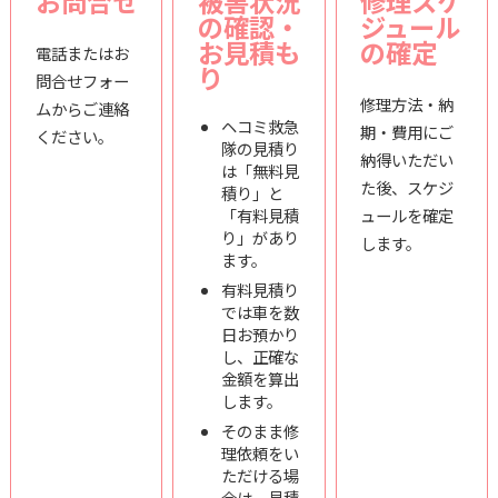
お問合せ
被害状況
修理スケ
の確認・
ジュール
お見積も
の確定
電話またはお
り
問合せフォー
修理方法・納
ムからご連絡
ヘコミ救急
期・費用にご
ください。
隊の見積り
納得いただい
は「無料見
た後、スケジ
積り」と
「有料見積
ュールを確定
り」があり
します。
ます。
有料見積り
では車を数
日お預かり
し、正確な
金額を算出
します。
そのまま修
理依頼をい
ただける場
合は、見積