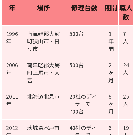
年
場所
修理台数
期間
職人
数
1996
南津軽郡大鰐
500台
1
7
年
町狭山市・日
年
人
高市
間
2006
南津軽郡大鰐
500台
2
24
年
町上尾市・大
ヶ
人
宮
月
2011
北海道北見市
20社のディ
6
25
年
ーラーで
ヶ
人
700台
月
2012
茨城県水戸市
40社のディ
6
19