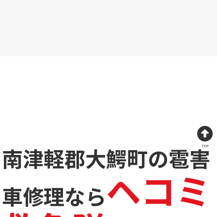
南津軽郡大鰐町の雹害
TOP
ヘコミ
車修理なら