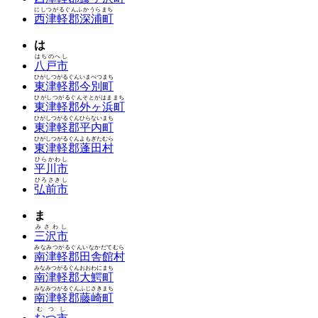
にしつがるぐんふかうらまち
西津軽郡深浦町
は
はちのへし
八戸市
ひがしつがるぐんいまべつまち
東津軽郡今別町
ひがしつがるぐんそとがはままち
東津軽郡外ヶ浜町
ひがしつがるぐんひらないまち
東津軽郡平内町
ひがしつがるぐんよもぎたむら
東津軽郡蓬田村
ひらかわし
平川市
ひろさきし
弘前市
ま
みさわし
三沢市
みなみつがるぐんいなかだてむら
南津軽郡田舎館村
みなみつがるぐんおおわにまち
南津軽郡大鰐町
みなみつがるぐんふじさきまち
南津軽郡藤崎町
むつし