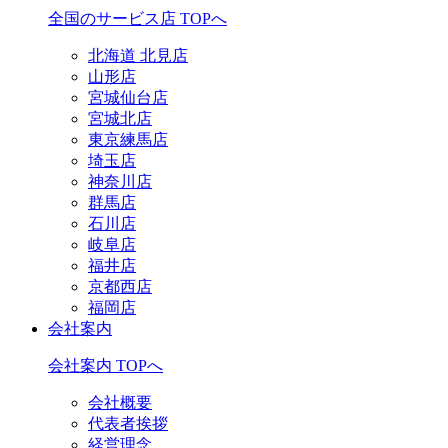
全国のサービス店 TOPへ
北海道 北見店
山形店
宮城仙台店
宮城北店
東京練馬店
埼玉店
神奈川店
群馬店
石川店
岐阜店
福井店
京都西店
福岡店
会社案内
会社案内 TOPへ
会社概要
代表者挨拶
経営理念