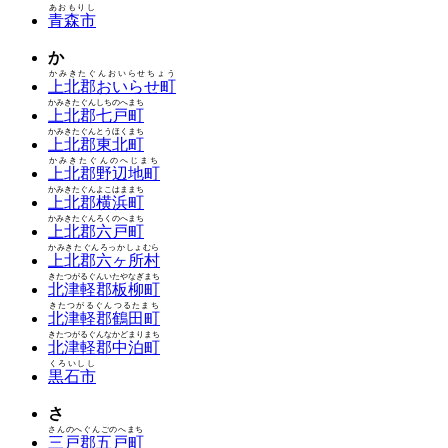
あおもりし
青森市
か
かみきたぐんおいらせちょう
上北郡おいらせ町
かみきたぐんしちのへまち
上北郡七戸町
かみきたぐんとうほくまち
上北郡東北町
かみきたぐんのへじまち
上北郡野辺地町
かみきたぐんよこはままち
上北郡横浜町
かみきたぐんろくのへまち
上北郡六戸町
かみきたぐんろっかしょむら
上北郡六ヶ所村
きたつがるぐんいたやなぎまち
北津軽郡板柳町
きたつがるぐんつるたまち
北津軽郡鶴田町
きたつがるぐんなかどまりまち
北津軽郡中泊町
くろいしし
黒石市
さ
さんのへぐんごのへまち
三戸郡五戸町