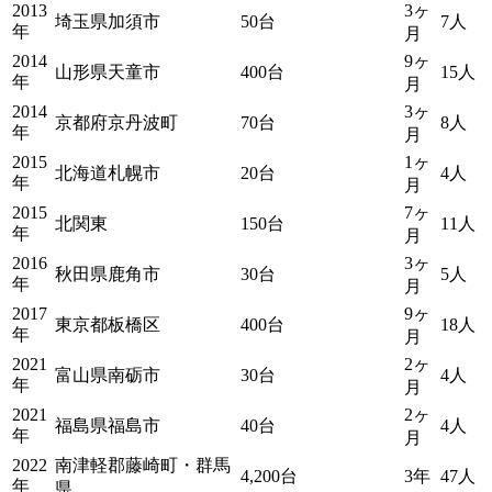
2013
3ヶ
埼玉県加須市
50台
7人
年
月
2014
9ヶ
山形県天童市
400台
15人
年
月
2014
3ヶ
京都府京丹波町
70台
8人
年
月
2015
1ヶ
北海道札幌市
20台
4人
年
月
2015
7ヶ
北関東
150台
11人
年
月
2016
3ヶ
秋田県鹿角市
30台
5人
年
月
2017
9ヶ
東京都板橋区
400台
18人
年
月
2021
2ヶ
富山県南砺市
30台
4人
年
月
2021
2ヶ
福島県福島市
40台
4人
年
月
2022
南津軽郡藤崎町・群馬
4,200台
3年
47人
年
県