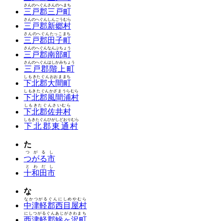
さんのへぐんさんのへまち
三戸郡三戸町
さんのへぐんしんごうむら
三戸郡新郷村
さんのへぐんたっこまち
三戸郡田子町
さんのへぐんなんぶちょう
三戸郡南部町
さんのへぐんはしかみちょう
三戸郡階上町
しもきたぐんおおままち
下北郡大間町
しもきたぐんかざまうらむら
下北郡風間浦村
しもきたぐんさいむら
下北郡佐井村
しもきたぐんひがしどおりむら
下北郡東通村
た
つがるし
つがる市
とわだし
十和田市
な
なかつがるぐんにしめやむら
中津軽郡西目屋村
にしつがるぐんあじがさわまち
西津軽郡鰺ヶ沢町