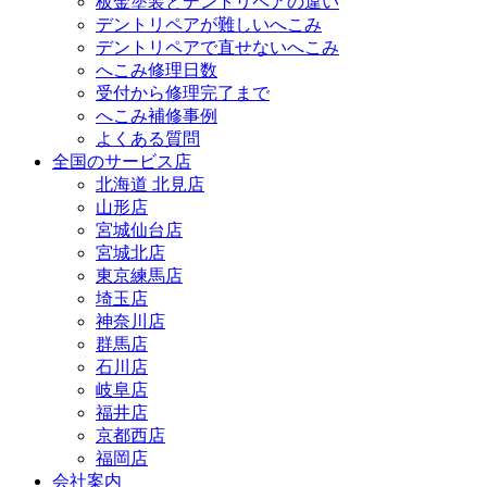
板金塗装とデントリペアの違い
デントリペアが難しいへこみ
デントリペアで直せないへこみ
へこみ修理日数
受付から修理完了まで
へこみ補修事例
よくある質問
全国のサービス店
北海道 北見店
山形店
宮城仙台店
宮城北店
東京練馬店
埼玉店
神奈川店
群馬店
石川店
岐阜店
福井店
京都西店
福岡店
会社案内