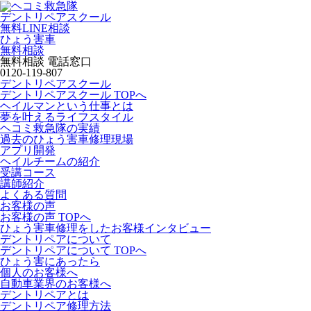
デントリペアスクール
無料LINE相談
ひょう害車
無料相談
無料相談 電話窓口
0120-119-807
デントリペアスクール
デントリペアスクール TOPへ
ヘイルマンという仕事とは
夢を叶えるライフスタイル
ヘコミ救急隊の実績
過去のひょう害車修理現場
アプリ開発
ヘイルチームの紹介
受講コース
講師紹介
よくある質問
お客様の声
お客様の声 TOPへ
ひょう害車修理をしたお客様インタビュー
デントリペアについて
デントリペアについて TOPへ
ひょう害にあったら
個人のお客様へ
自動車業界のお客様へ
デントリペアとは
デントリペア修理方法