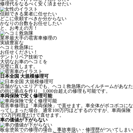
修理代をなるべく安く済ませたい
信頼できる業者に任せたい
どこに依頼すべきか分からない
かなりの台数をお任せしたい
と、お考えの方！
業界最大手の雹害車修理の
実績豊富な
ヘコミ救急隊
に
お任せください！
デントリペア技術で
大切なお車のヘコミを
完璧に直します。
日本全国 大規模修理可
店舗がないエリアでも、ヘコミ救急隊のへイルチームがあなた
の街に拠点を作り、1,000台超えの修理も可能です。
車両保険で安く修理可能
雹害車修理は「車両保険」で直せます。車全体がボコボコにな
ってしまった場合、通常100万円ほどするのですが、車両保険
で5万円程度だけで直せます。
車の価値が下がらない
板金塗装での修理の場合、事故車扱い・修理歴がついてしまい