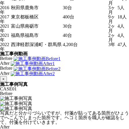
年
月
2016
秋田県鹿角市
30台
3ヶ
5人
年
月
2017
東京都板橋区
400台
9ヶ
18人
年
月
2021
富山県南砺市
30台
2ヶ
4人
年
月
2021
福島県福島市
40台
2ヶ
4人
年
月
2022
西津軽郡深浦町・群馬県
4,200台
3年
47人
年
施工事例動画
Before
After
Before
After
×
施工事例写真
CASE
01
Before
写真だと分かりづらいですが、付箋が貼ってある箇所がひょう
でへこんでしまった箇所です。ヘコミ箇所を職人が確認をし
て、付箋を付けていきます。
After