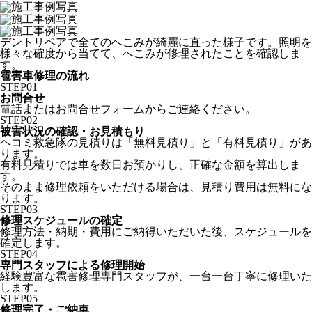
デントリペアで全てのへこみが綺麗に直った様子です。照明を
様々な確度から当てて、へこみが修理されたことを確認しま
す。
雹害車修理の流れ
STEP
01
お問合せ
電話またはお問合せフォームからご連絡ください。
STEP
02
被害状況の確認・お見積もり
ヘコミ救急隊の見積りは「無料見積り」と「有料見積り」があ
ります。
有料見積りでは車を数日お預かりし、正確な金額を算出しま
す。
そのまま修理依頼をいただける場合は、見積り費用は無料にな
ります。
STEP
03
修理スケジュールの確定
修理方法・納期・費用にご納得いただいた後、スケジュールを
確定します。
STEP
04
専門スタッフによる修理開始
経験豊富な雹害修理専門スタッフが、一台一台丁寧に修理いた
します。
STEP
05
修理完了・ご納車