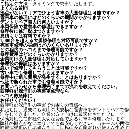
ご指定の方法・タイミングで納車いたします。
よくある質問
拠点がないエリアでひょう害車の大量修理は可能ですか？
雹害車の修理にはどのくらいの期間がかかりますか？
デントリペア職人は何人いますか？
車両保険で雹害車の修理はできますか？
修理後に修理歴はつきますか？
見積もりは有料ですか？
1,000台を超える大規模修理も対応可能ですか？
雹害車修理の実績はどのくらいありますか？
どの程度のヘコミまで修理可能ですか？
修理費用はどのくらいかかりますか？
企業向けの大量修理も対応していますか？
修理後の保証はありますか？
急いで修理してもらうことは可能ですか？
古い車でも修理してもらえますか？
修理中に追加費用が発生することはありますか？
他社で断られた車でも修理可能ですか？
お問い合わせから修理完了までの流れを教えてください。
西津軽郡深浦町の雹害車修理なら
ヘコミ救急隊
に
お任せください！
西津軽郡深浦町の雹害でお困りの皆様へ。
私たちは、過去にも沢山の大規模な雹害車をデントリペアで修
理をしてきました。企業の方々向けに最適化されたフローで、
保険対応にて御社の大切な資産であるお車を修理いたします。
弊社の拠点がないエリアでも御安心ください。当チームが西津
軽郡深浦町内に拠点を作り、世界中から腕寄りの職人を集めて