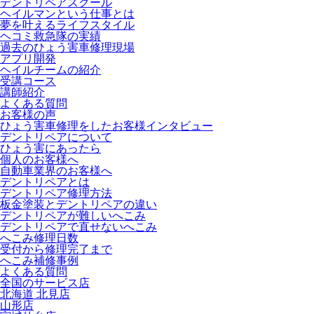
デントリペアスクール
ヘイルマンという仕事とは
夢を叶えるライフスタイル
ヘコミ救急隊の実績
過去のひょう害車修理現場
アプリ開発
ヘイルチームの紹介
受講コース
講師紹介
よくある質問
お客様の声
ひょう害車修理をしたお客様インタビュー
デントリペアについて
ひょう害にあったら
個人のお客様へ
自動車業界のお客様へ
デントリペアとは
デントリペア修理方法
板金塗装とデントリペアの違い
デントリペアが難しいへこみ
デントリペアで直せないへこみ
へこみ修理日数
受付から修理完了まで
へこみ補修事例
よくある質問
全国のサービス店
北海道 北見店
山形店