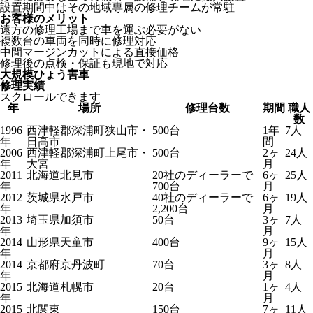
設置期間中はその地域専属の修理チームが常駐
お客様のメリット
遠方の修理工場まで車を運ぶ必要がない
複数台の車両を同時に修理対応
中間マージンカットによる直接価格
修理後の点検・保証も現地で対応
大規模ひょう害車
修理実績
スクロールできます
年
場所
修理台数
期間
職人
数
1996
西津軽郡深浦町狭山市・
500台
1年
7人
年
日高市
間
2006
西津軽郡深浦町上尾市・
500台
2ヶ
24人
年
大宮
月
2011
北海道北見市
20社のディーラーで
6ヶ
25人
年
700台
月
2012
茨城県水戸市
40社のディーラーで
6ヶ
19人
年
2,200台
月
2013
埼玉県加須市
50台
3ヶ
7人
年
月
2014
山形県天童市
400台
9ヶ
15人
年
月
2014
京都府京丹波町
70台
3ヶ
8人
年
月
2015
北海道札幌市
20台
1ヶ
4人
年
月
2015
北関東
150台
7ヶ
11人