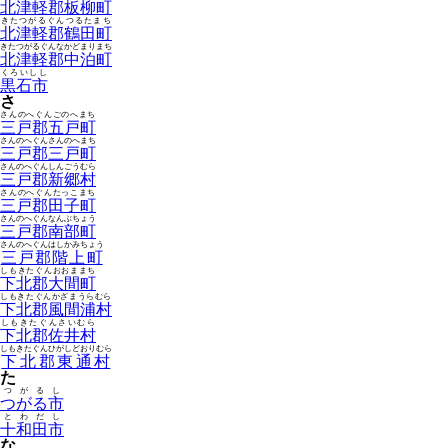
北津軽郡板柳町
きたつがるぐんつるたまち
北津軽郡鶴田町
きたつがるぐんなかどまりまち
北津軽郡中泊町
くろいしし
黒石市
さ
さんのへぐんごのへまち
三戸郡五戸町
さんのへぐんさんのへまち
三戸郡三戸町
さんのへぐんしんごうむら
三戸郡新郷村
さんのへぐんたっこまち
三戸郡田子町
さんのへぐんなんぶちょう
三戸郡南部町
さんのへぐんはしかみちょう
三戸郡階上町
しもきたぐんおおままち
下北郡大間町
しもきたぐんかざまうらむら
下北郡風間浦村
しもきたぐんさいむら
下北郡佐井村
しもきたぐんひがしどおりむら
下北郡東通村
た
つがるし
つがる市
とわだし
十和田市
な