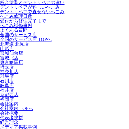
板金塗装とデントリペアの違い
デントリペアが難しいへこみ
デントリペアで直せないへこみ
へこみ修理日数
受付から修理完了まで
へこみ補修事例
よくある質問
全国のサービス店
全国のサービス店 TOPへ
北海道 北見店
山形店
宮城仙台店
宮城北店
東京練馬店
埼玉店
神奈川店
群馬店
石川店
岐阜店
福井店
京都西店
福岡店
会社案内
会社案内 TOPへ
会社概要
代表者挨拶
経営理念
メディア掲載事例