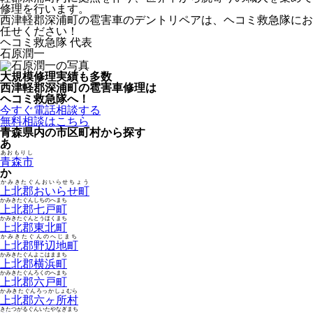
修理を行います。
西津軽郡深浦町の雹害車のデントリペアは、ヘコミ救急隊にお
任せください！
ヘコミ救急隊 代表
石原潤一
大規模修理実績も多数
西津軽郡深浦町の雹害車修理は
ヘコミ救急隊へ！
今すぐ電話相談する
無料相談はこちら
青森県内の市区町村から探す
あ
あおもりし
青森市
か
かみきたぐんおいらせちょう
上北郡おいらせ町
かみきたぐんしちのへまち
上北郡七戸町
かみきたぐんとうほくまち
上北郡東北町
かみきたぐんのへじまち
上北郡野辺地町
かみきたぐんよこはままち
上北郡横浜町
かみきたぐんろくのへまち
上北郡六戸町
かみきたぐんろっかしょむら
上北郡六ヶ所村
きたつがるぐんいたやなぎまち