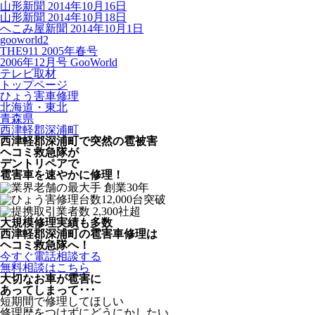
山形新聞 2014年10月16日
山形新聞 2014年10月18日
へこみ屋新聞 2014年10月1日
gooworld2
THE911 2005年春号
2006年12月号 GooWorld
テレビ取材
トップページ
ひょう害車修理
北海道・東北
青森県
西津軽郡深浦町
西津軽郡深浦町で突然の
雹被害
ヘコミ救急隊が
デントリペアで
雹害車を速やかに修理！
大規模修理実績も多数
西津軽郡深浦町の雹害車修理は
ヘコミ救急隊へ！
今すぐ電話相談する
無料相談はこちら
大切なお車が雹害に
あってしまって･･･
短期間で修理してほしい
修理歴をつけずにどうにかしたい