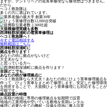
ますが、デントリペアの雹害車修理なら修理歴はつきません。
だから
ヘコミ救急隊は
多くの方に選ばれています。
大規模修理実績も多数
西津軽郡深浦町の雹害車修理は
ヘコミ救急隊へ！
今すぐ電話相談する
無料相談はこちら
西津軽郡深浦町
に
拠点を作ります！
あなたの街に拠点がないけど
大丈夫かな？
と思っている方へ
全国どこでも、
あなたの街が修理拠点に
ヘコミ救急隊なら大丈夫！あなたの街にひょう害車修理拠点を
作って、ひょう害車をまとめて修理します。安定した修理環境
を用意することで、大規模ひょう害車修理にも対応することが
可能です。
拠点設置の特徴
お客様の地域に専用の修理拠点を短期間で設置
地域の工業用地や空いている敷地を長期レンタル
修理に必要な全ての機材・設備を現地に搬入設置