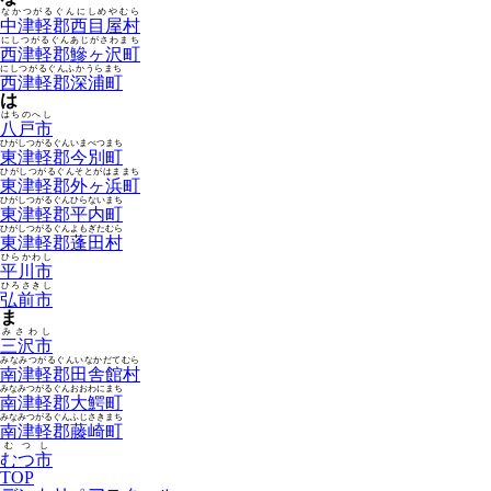
なかつがるぐんにしめやむら
中津軽郡西目屋村
にしつがるぐんあじがさわまち
西津軽郡鰺ヶ沢町
にしつがるぐんふかうらまち
西津軽郡深浦町
は
はちのへし
八戸市
ひがしつがるぐんいまべつまち
東津軽郡今別町
ひがしつがるぐんそとがはままち
東津軽郡外ヶ浜町
ひがしつがるぐんひらないまち
東津軽郡平内町
ひがしつがるぐんよもぎたむら
東津軽郡蓬田村
ひらかわし
平川市
ひろさきし
弘前市
ま
みさわし
三沢市
みなみつがるぐんいなかだてむら
南津軽郡田舎館村
みなみつがるぐんおおわにまち
南津軽郡大鰐町
みなみつがるぐんふじさきまち
南津軽郡藤崎町
むつし
むつ市
TOP