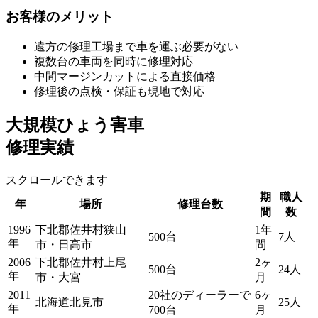
お客様のメリット
遠方の修理工場まで車を運ぶ必要がない
複数台の車両を同時に修理対応
中間マージンカットによる直接価格
修理後の点検・保証も現地で対応
大規模ひょう害車
修理実績
スクロールできます
期
職人
年
場所
修理台数
間
数
1996
下北郡佐井村狭山
1年
500台
7人
年
市・日高市
間
2006
下北郡佐井村上尾
2ヶ
500台
24人
年
市・大宮
月
2011
20社のディーラーで
6ヶ
北海道北見市
25人
年
700台
月