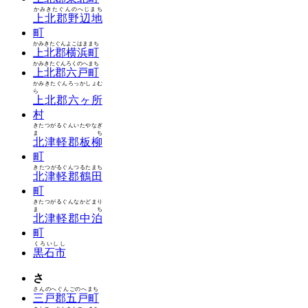
かみきたぐんのへじまち
上北郡野辺地
町
かみきたぐんよこはままち
上北郡横浜町
かみきたぐんろくのへまち
上北郡六戸町
かみきたぐんろっかしょむ
ら
上北郡六ヶ所
村
きたつがるぐんいたやなぎ
まち
北津軽郡板柳
町
きたつがるぐんつるたまち
北津軽郡鶴田
町
きたつがるぐんなかどまり
まち
北津軽郡中泊
町
くろいしし
黒石市
さ
さんのへぐんごのへまち
三戸郡五戸町