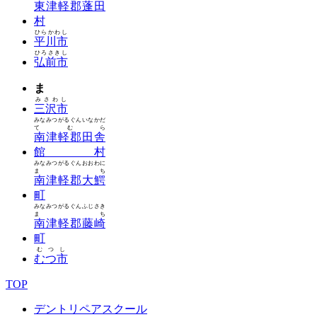
東津軽郡蓬田
村
ひらかわし
平川市
ひろさきし
弘前市
ま
みさわし
三沢市
みなみつがるぐんいなかだ
てむら
南津軽郡田舎
館村
みなみつがるぐんおおわに
まち
南津軽郡大鰐
町
みなみつがるぐんふじさき
まち
南津軽郡藤崎
町
むつし
むつ市
TOP
デントリペアスクール