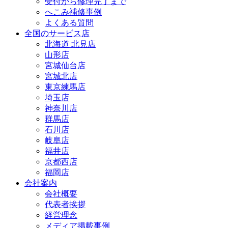
受付から修理完了まで
へこみ補修事例
よくある質問
全国のサービス店
北海道 北見店
山形店
宮城仙台店
宮城北店
東京練馬店
埼玉店
神奈川店
群馬店
石川店
岐阜店
福井店
京都西店
福岡店
会社案内
会社概要
代表者挨拶
経営理念
メディア掲載事例