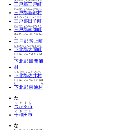
さんのへぐんさんのへまち
三戸郡三戸町
さんのへぐんしんごうむら
三戸郡新郷村
さんのへぐんたっこまち
三戸郡田子町
さんのへぐんなんぶちょう
三戸郡南部町
さんのへぐんはしかみちょ
う
三戸郡階上町
しもきたぐんおおままち
下北郡大間町
しもきたぐんかざまうらむ
ら
下北郡風間浦
村
しもきたぐんさいむら
下北郡佐井村
しもきたぐんひがしどおり
むら
下北郡東通村
た
つがるし
つがる市
とわだし
十和田市
な