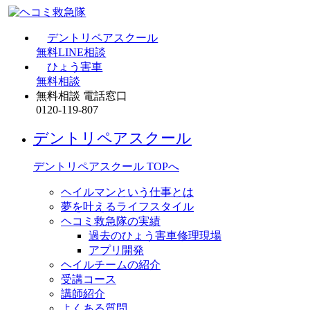
デントリペアスクール
無料LINE相談
ひょう害車
無料相談
無料相談 電話窓口
0120-119-807
デントリペアスクール
デントリペアスクール TOPへ
ヘイルマンという仕事とは
夢を叶えるライフスタイル
ヘコミ救急隊の実績
過去のひょう害車修理現場
アプリ開発
ヘイルチームの紹介
受講コース
講師紹介
よくある質問