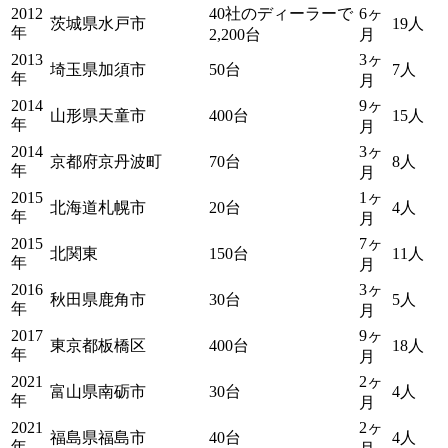
2012
40社のディーラーで
6ヶ
茨城県水戸市
19人
年
2,200台
月
2013
3ヶ
埼玉県加須市
50台
7人
年
月
2014
9ヶ
山形県天童市
400台
15人
年
月
2014
3ヶ
京都府京丹波町
70台
8人
年
月
2015
1ヶ
北海道札幌市
20台
4人
年
月
2015
7ヶ
北関東
150台
11人
年
月
2016
3ヶ
秋田県鹿角市
30台
5人
年
月
2017
9ヶ
東京都板橋区
400台
18人
年
月
2021
2ヶ
富山県南砺市
30台
4人
年
月
2021
2ヶ
福島県福島市
40台
4人
年