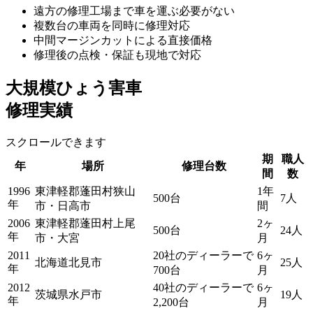
遠方の修理工場まで車を運ぶ必要がない
複数台の車両を同時に修理対応
中間マージンカットによる直接価格
修理後の点検・保証も現地で対応
大規模ひょう害車
修理実績
スクロールできます
期
職人
年
場所
修理台数
間
数
1996
東津軽郡蓬田村狭山
1年
500台
7人
年
市・日高市
間
2006
東津軽郡蓬田村上尾
2ヶ
500台
24人
年
市・大宮
月
2011
20社のディーラーで
6ヶ
北海道北見市
25人
年
700台
月
2012
40社のディーラーで
6ヶ
茨城県水戸市
19人
年
2,200台
月