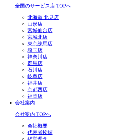
全国のサービス店 TOPへ
北海道 北見店
山形店
宮城仙台店
宮城北店
東京練馬店
埼玉店
神奈川店
群馬店
石川店
岐阜店
福井店
京都西店
福岡店
会社案内
会社案内 TOPへ
会社概要
代表者挨拶
経営理念