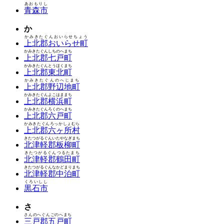
あおもりし
青森市
か
かみきたぐんおいらせちょう
上北郡おいらせ町
かみきたぐんしちのへまち
上北郡七戸町
かみきたぐんとうほくまち
上北郡東北町
かみきたぐんのへじまち
上北郡野辺地町
かみきたぐんよこはままち
上北郡横浜町
かみきたぐんろくのへまち
上北郡六戸町
かみきたぐんろっかしょむら
上北郡六ヶ所村
きたつがるぐんいたやなぎまち
北津軽郡板柳町
きたつがるぐんつるたまち
北津軽郡鶴田町
きたつがるぐんなかどまりまち
北津軽郡中泊町
くろいしし
黒石市
さ
さんのへぐんごのへまち
三戸郡五戸町