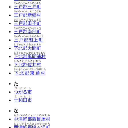
さんのへぐんさんのへまち
三戸郡三戸町
さんのへぐんしんごうむら
三戸郡新郷村
さんのへぐんたっこまち
三戸郡田子町
さんのへぐんなんぶちょう
三戸郡南部町
さんのへぐんはしかみちょう
三戸郡階上町
しもきたぐんおおままち
下北郡大間町
しもきたぐんかざまうらむら
下北郡風間浦村
しもきたぐんさいむら
下北郡佐井村
しもきたぐんひがしどおりむら
下北郡東通村
た
つがるし
つがる市
とわだし
十和田市
な
なかつがるぐんにしめやむら
中津軽郡西目屋村
にしつがるぐんあじがさわまち
西津軽郡鰺ヶ沢町