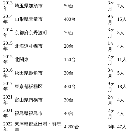
2013
3ヶ
埼玉県加須市
50台
7人
年
月
2014
9ヶ
山形県天童市
400台
15人
年
月
2014
3ヶ
京都府京丹波町
70台
8人
年
月
2015
1ヶ
北海道札幌市
20台
4人
年
月
2015
7ヶ
北関東
150台
11人
年
月
2016
3ヶ
秋田県鹿角市
30台
5人
年
月
2017
9ヶ
東京都板橋区
400台
18人
年
月
2021
2ヶ
富山県南砺市
30台
4人
年
月
2021
2ヶ
福島県福島市
40台
4人
年
月
2022
東津軽郡蓬田村・群馬
4,200台
3年
47人
年
県