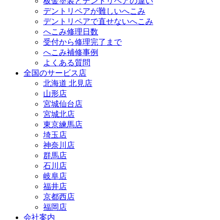
板金塗装とデントリペアの違い
デントリペアが難しいへこみ
デントリペアで直せないへこみ
へこみ修理日数
受付から修理完了まで
へこみ補修事例
よくある質問
全国のサービス店
北海道 北見店
山形店
宮城仙台店
宮城北店
東京練馬店
埼玉店
神奈川店
群馬店
石川店
岐阜店
福井店
京都西店
福岡店
会社案内