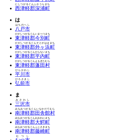
にしつがるぐんふかうらまち
西津軽郡深浦町
は
はちのへし
八戸市
ひがしつがるぐんいまべつまち
東津軽郡今別町
ひがしつがるぐんそとがはままち
東津軽郡外ヶ浜町
ひがしつがるぐんひらないまち
東津軽郡平内町
ひがしつがるぐんよもぎたむら
東津軽郡蓬田村
ひらかわし
平川市
ひろさきし
弘前市
ま
みさわし
三沢市
みなみつがるぐんいなかだてむら
南津軽郡田舎館村
みなみつがるぐんおおわにまち
南津軽郡大鰐町
みなみつがるぐんふじさきまち
南津軽郡藤崎町
むつし