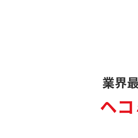
業界
ヘコ