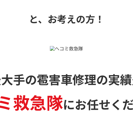
と、お考えの方！
最大手の雹害車修理の
実績
ミ救急隊
に
お任せく