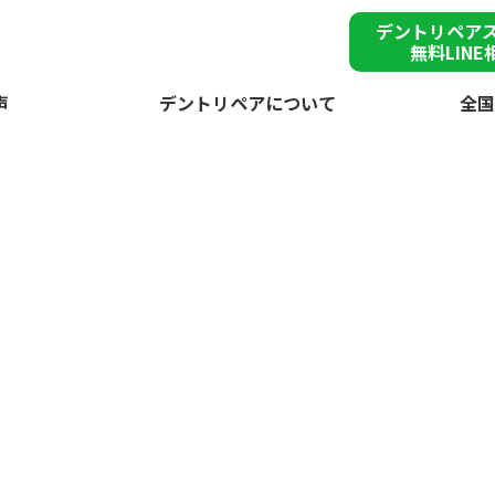
デントリペア
無料LINE
声
デントリペアについて
全国
雹被
安城市で突然の
が
デントリペアで
雹害車を