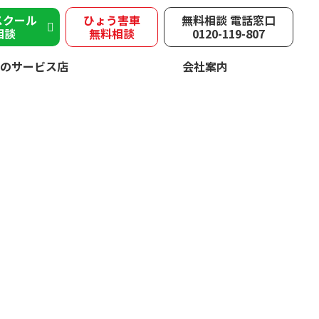
スクール
ひょう害車
無料相談 電話窓口
相談
無料相談
0120-119-807
のサービス店
会社案内
害
速やかに修理！