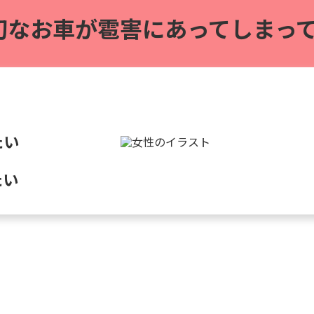
切なお車が雹害に
あってしまって
たい
たい