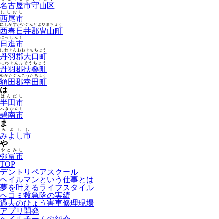
名古屋市守山区
にしおし
西尾市
にしかすがいぐんとよやまちょう
西春日井郡豊山町
にっしんし
日進市
にわぐんおおぐちちょう
丹羽郡大口町
にわぐんふそうちょう
丹羽郡扶桑町
ぬかたぐんこうたちょう
額田郡幸田町
は
はんだし
半田市
へきなんし
碧南市
ま
みよしし
みよし市
や
やとみし
弥富市
TOP
デントリペアスクール
ヘイルマンという仕事とは
夢を叶えるライフスタイル
ヘコミ救急隊の実績
過去のひょう害車修理現場
アプリ開発
ヘイルチームの紹介