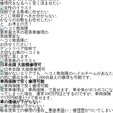
修理代をなるべく安く済ませたい
信頼できる業者に任せたい
どこに依頼すべきか分からない
かなりの台数をお任せしたい
と、お考えの方！
業界最大手の雹害車修理の
実績豊富な
ヘコミ救急隊
に
お任せください！
デントリペア技術で
大切なお車のヘコミを
完璧に直します。
日本全国 大規模修理可
店舗がないエリアでも、ヘコミ救急隊のへイルチームがあなた
の街に拠点を作り、1,000台超えの修理も可能です。
車両保険で安く修理可能
雹害車修理は「車両保険」で直せます。車全体がボコボコにな
ってしまった場合、通常100万円ほどするのですが、車両保険
で5万円程度だけで直せます。
車の価値が下がらない
板金塗装での修理の場合、事故車扱い・修理歴がついてしまい