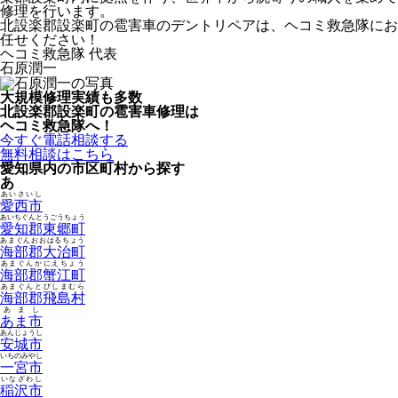
修理を行います。
北設楽郡設楽町の雹害車のデントリペアは、ヘコミ救急隊にお
任せください！
ヘコミ救急隊 代表
石原潤一
大規模修理実績も多数
北設楽郡設楽町の雹害車修理は
ヘコミ救急隊へ！
今すぐ電話相談する
無料相談はこちら
愛知県内の市区町村から探す
あ
あいさいし
愛西市
あいちぐんとうごうちょう
愛知郡東郷町
あまぐんおおはるちょう
海部郡大治町
あまぐんかにえちょう
海部郡蟹江町
あまぐんとびしまむら
海部郡飛島村
あまし
あま市
あんじょうし
安城市
いちのみやし
一宮市
いなざわし
稲沢市