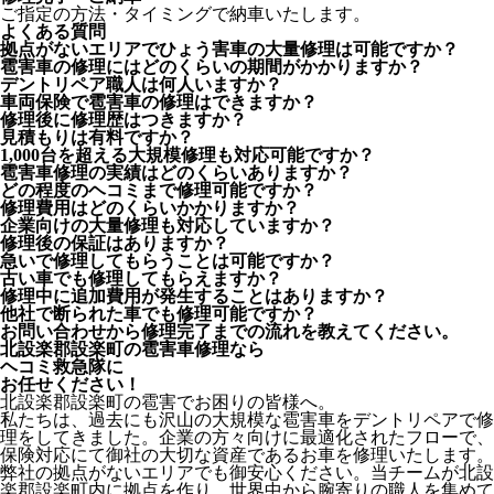
ご指定の方法・タイミングで納車いたします。
よくある質問
拠点がないエリアでひょう害車の大量修理は可能ですか？
雹害車の修理にはどのくらいの期間がかかりますか？
デントリペア職人は何人いますか？
車両保険で雹害車の修理はできますか？
修理後に修理歴はつきますか？
見積もりは有料ですか？
1,000台を超える大規模修理も対応可能ですか？
雹害車修理の実績はどのくらいありますか？
どの程度のヘコミまで修理可能ですか？
修理費用はどのくらいかかりますか？
企業向けの大量修理も対応していますか？
修理後の保証はありますか？
急いで修理してもらうことは可能ですか？
古い車でも修理してもらえますか？
修理中に追加費用が発生することはありますか？
他社で断られた車でも修理可能ですか？
お問い合わせから修理完了までの流れを教えてください。
北設楽郡設楽町の雹害車修理なら
ヘコミ救急隊
に
お任せください！
北設楽郡設楽町の雹害でお困りの皆様へ。
私たちは、過去にも沢山の大規模な雹害車をデントリペアで修
理をしてきました。企業の方々向けに最適化されたフローで、
保険対応にて御社の大切な資産であるお車を修理いたします。
弊社の拠点がないエリアでも御安心ください。当チームが北設
楽郡設楽町内に拠点を作り、世界中から腕寄りの職人を集めて