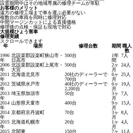
設置期間中はその地域専属の修理チームが常駐
お客様のメリット
遠方の修理工場まで車を運ぶ必要がない
複数台の車両を同時に修理対応
中間マージンカットによる直接価格
修理後の点検・保証も現地で対応
大規模ひょう害車
修理実績
スクロールできます
年
場所
修理台数
期間
職人
数
1996
北設楽郡設楽町狭山市・
500台
1年
7人
年
日高市
間
2006
北設楽郡設楽町上尾市・
500台
2ヶ
24人
年
大宮
月
2011
北海道北見市
20社のディーラーで
6ヶ
25人
年
700台
月
2012
茨城県水戸市
40社のディーラーで
6ヶ
19人
年
2,200台
月
2013
埼玉県加須市
50台
3ヶ
7人
年
月
2014
山形県天童市
400台
9ヶ
15人
年
月
2014
京都府京丹波町
70台
3ヶ
8人
年
月
2015
北海道札幌市
20台
1ヶ
4人
年
月
2015
北関東
150台
7ヶ
11人