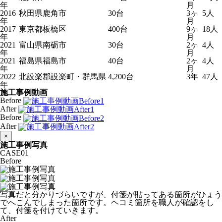
年
月
2016
秋田県鹿角市
30台
3ヶ
5人
年
月
2017
東京都板橋区
400台
9ヶ
18人
年
月
2021
富山県南砺市
30台
2ヶ
4人
年
月
2021
福島県福島市
40台
2ヶ
4人
年
月
2022
北設楽郡設楽町・群馬県
4,200台
3年
47人
年
施工事例動画
Before
After
Before
After
×
施工事例写真
CASE
01
Before
写真だと分かりづらいですが、付箋が貼ってある箇所がひょう
でへこんでしまった箇所です。ヘコミ箇所を職人が確認をし
て、付箋を付けていきます。
After