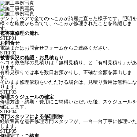
デントリペアで全てのへこみが綺麗に直った様子です。照明を
様々な確度から当てて、へこみが修理されたことを確認しま
す。
雹害車修理の流れ
STEP
01
お問合せ
電話またはお問合せフォームからご連絡ください。
STEP
02
被害状況の確認・お見積もり
ヘコミ救急隊の見積りは「無料見積り」と「有料見積り」があ
ります。
有料見積りでは車を数日お預かりし、正確な金額を算出しま
す。
そのまま修理依頼をいただける場合は、見積り費用は無料にな
ります。
STEP
03
修理スケジュールの確定
修理方法・納期・費用にご納得いただいた後、スケジュールを
確定します。
STEP
04
専門スタッフによる修理開始
経験豊富な雹害修理専門スタッフが、一台一台丁寧に修理いた
します。
STEP
05
修理完了・ご納車