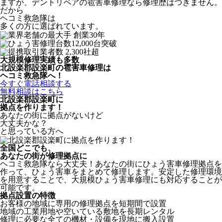
ますが、デントリペアの雹害車修理なら修理歴はつきません。
だから
ヘコミ救急隊は
多くの方に選ばれています。
大規模修理実績も多数
北設楽郡設楽町の雹害車修理は
ヘコミ救急隊へ！
今すぐ電話相談する
無料相談はこちら
北設楽郡設楽町
に
拠点を作ります！
あなたの街に拠点がないけど
大丈夫かな？
と思っている方へ
全国どこでも、
あなたの街が修理拠点に
ヘコミ救急隊なら大丈夫！あなたの街にひょう害車修理拠点を
作って、ひょう害車をまとめて修理します。安定した修理環境
を用意することで、大規模ひょう害車修理にも対応することが
可能です。
拠点設置の特徴
お客様の地域に専用の修理拠点を短期間で設置
地域の工業用地や空いている敷地を長期レンタル
修理に必要な全ての機材・設備を現地に搬入設置