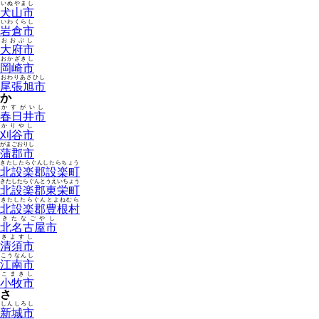
いぬやまし
犬山市
いわくらし
岩倉市
おおぶし
大府市
おかざきし
岡崎市
おわりあさひし
尾張旭市
か
かすがいし
春日井市
かりやし
刈谷市
がまごおりし
蒲郡市
きたしたらぐんしたらちょう
北設楽郡設楽町
きたしたらぐんとうえいちょう
北設楽郡東栄町
きたしたらぐんとよねむら
北設楽郡豊根村
きたなごやし
北名古屋市
きよすし
清須市
こうなんし
江南市
こまきし
小牧市
さ
しんしろし
新城市