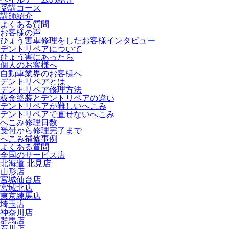
受講コース
講師紹介
よくある質問
お客様の声
ひょう害車修理をしたお客様インタビュー
デントリペアについて
ひょう害にあったら
個人のお客様へ
自動車業界のお客様へ
デントリペアとは
デントリペア修理方法
板金塗装とデントリペアの違い
デントリペアが難しいへこみ
デントリペアで直せないへこみ
へこみ修理日数
受付から修理完了まで
へこみ補修事例
よくある質問
全国のサービス店
北海道 北見店
山形店
宮城仙台店
宮城北店
東京練馬店
埼玉店
神奈川店
群馬店
石川店