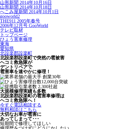
山形新聞 2014年10月16日
山形新聞 2014年10月18日
へこみ屋新聞 2014年10月1日
gooworld2
THE911 2005年春号
2006年12月号 GooWorld
テレビ取材
トップページ
ひょう害車修理
東海
愛知県
北設楽郡設楽町
北設楽郡設楽町で突然の
雹被害
ヘコミ救急隊が
デントリペアで
雹害車を速やかに修理！
大規模修理実績も多数
北設楽郡設楽町の雹害車修理は
ヘコミ救急隊へ！
今すぐ電話相談する
無料相談はこちら
大切なお車が雹害に
あってしまって･･･
短期間で修理してほしい
修理歴をつけずにどうにかしたい