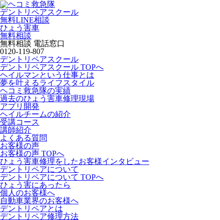
デントリペアスクール
無料LINE相談
ひょう害車
無料相談
無料相談 電話窓口
0120-119-807
デントリペアスクール
デントリペアスクール TOPへ
ヘイルマンという仕事とは
夢を叶えるライフスタイル
ヘコミ救急隊の実績
過去のひょう害車修理現場
アプリ開発
ヘイルチームの紹介
受講コース
講師紹介
よくある質問
お客様の声
お客様の声 TOPへ
ひょう害車修理をしたお客様インタビュー
デントリペアについて
デントリペアについて TOPへ
ひょう害にあったら
個人のお客様へ
自動車業界のお客様へ
デントリペアとは
デントリペア修理方法