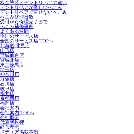
板金塗装とデントリペアの違い
デントリペアが難しいへこみ
デントリペアで直せないへこみ
へこみ修理日数
受付から修理完了まで
へこみ補修事例
よくある質問
全国のサービス店
全国のサービス店 TOPへ
北海道 北見店
山形店
宮城仙台店
宮城北店
東京練馬店
埼玉店
神奈川店
群馬店
石川店
岐阜店
福井店
京都西店
福岡店
会社案内
会社案内 TOPへ
会社概要
代表者挨拶
経営理念
メディア掲載事例