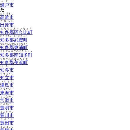
せとし
瀬戸市
た
たかはまし
高浜市
たはらし
田原市
ちたぐんあぐいちょう
知多郡阿久比町
ちたぐんたけとよちょう
知多郡武豊町
ちたぐんひがしうらちょう
知多郡東浦町
ちたぐんみなみちたちょう
知多郡南知多町
ちたぐんみはまちょう
知多郡美浜町
ちたし
知多市
ちりゅうし
知立市
つしまし
津島市
とうかいし
東海市
とこなめし
常滑市
とよあけし
豊明市
とよかわし
豊川市
とよたし
豊田市
とよはしし