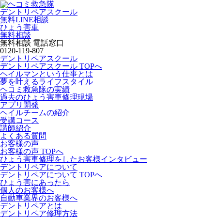
デントリペアスクール
無料LINE相談
ひょう害車
無料相談
無料相談 電話窓口
0120-119-807
デントリペアスクール
デントリペアスクール TOPへ
ヘイルマンという仕事とは
夢を叶えるライフスタイル
ヘコミ救急隊の実績
過去のひょう害車修理現場
アプリ開発
ヘイルチームの紹介
受講コース
講師紹介
よくある質問
お客様の声
お客様の声 TOPへ
ひょう害車修理をしたお客様インタビュー
デントリペアについて
デントリペアについて TOPへ
ひょう害にあったら
個人のお客様へ
自動車業界のお客様へ
デントリペアとは
デントリペア修理方法