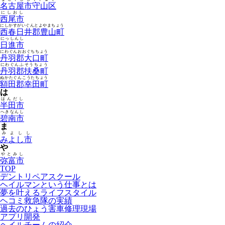
名古屋市守山区
にしおし
西尾市
にしかすがいぐんとよやまちょう
西春日井郡豊山町
にっしんし
日進市
にわぐんおおぐちちょう
丹羽郡大口町
にわぐんふそうちょう
丹羽郡扶桑町
ぬかたぐんこうたちょう
額田郡幸田町
は
はんだし
半田市
へきなんし
碧南市
ま
みよしし
みよし市
や
やとみし
弥富市
TOP
デントリペアスクール
ヘイルマンという仕事とは
夢を叶えるライフスタイル
ヘコミ救急隊の実績
過去のひょう害車修理現場
アプリ開発
ヘイルチームの紹介