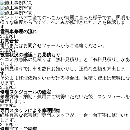
デントリペアで全てのへこみが綺麗に直った様子です。照明を
様々な確度から当てて、へこみが修理されたことを確認しま
す。
雹害車修理の流れ
STEP
01
お問合せ
電話またはお問合せフォームからご連絡ください。
STEP
02
被害状況の確認・お見積もり
ヘコミ救急隊の見積りは「無料見積り」と「有料見積り」があ
ります。
有料見積りでは車を数日お預かりし、正確な金額を算出しま
す。
そのまま修理依頼をいただける場合は、見積り費用は無料にな
ります。
STEP
03
修理スケジュールの確定
修理方法・納期・費用にご納得いただいた後、スケジュールを
確定します。
STEP
04
専門スタッフによる修理開始
経験豊富な雹害修理専門スタッフが、一台一台丁寧に修理いた
します。
STEP
05
修理完了・ご納車