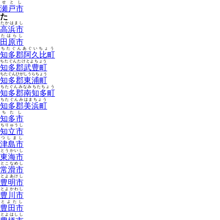
せとし
瀬戸市
た
たかはまし
高浜市
たはらし
田原市
ちたぐんあぐいちょう
知多郡阿久比町
ちたぐんたけとよちょう
知多郡武豊町
ちたぐんひがしうらちょう
知多郡東浦町
ちたぐんみなみちたちょう
知多郡南知多町
ちたぐんみはまちょう
知多郡美浜町
ちたし
知多市
ちりゅうし
知立市
つしまし
津島市
とうかいし
東海市
とこなめし
常滑市
とよあけし
豊明市
とよかわし
豊川市
とよたし
豊田市
とよはしし