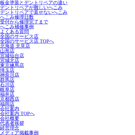
板金塗装とデントリペアの違い
デントリペアが難しいへこみ
デントリペアで直せないへこみ
へこみ修理日数
受付から修理完了まで
へこみ補修事例
よくある質問
全国のサービス店
全国のサービス店 TOPへ
北海道 北見店
山形店
宮城仙台店
宮城北店
東京練馬店
埼玉店
神奈川店
群馬店
石川店
岐阜店
福井店
京都西店
福岡店
会社案内
会社案内 TOPへ
会社概要
代表者挨拶
経営理念
メディア掲載事例