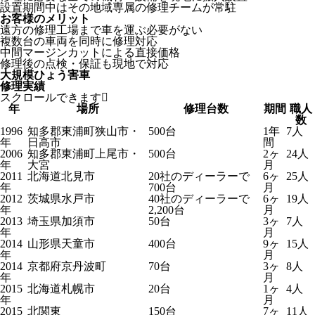
設置期間中はその地域専属の修理チームが常駐
お客様のメリット
遠方の修理工場まで車を運ぶ必要がない
複数台の車両を同時に修理対応
中間マージンカットによる直接価格
修理後の点検・保証も現地で対応
大規模ひょう害車
修理実績
スクロールできます
年
場所
修理台数
期間
職人
数
1996
知多郡東浦町狭山市・
500台
1年
7人
年
日高市
間
2006
知多郡東浦町上尾市・
500台
2ヶ
24人
年
大宮
月
2011
北海道北見市
20社のディーラーで
6ヶ
25人
年
700台
月
2012
茨城県水戸市
40社のディーラーで
6ヶ
19人
年
2,200台
月
2013
埼玉県加須市
50台
3ヶ
7人
年
月
2014
山形県天童市
400台
9ヶ
15人
年
月
2014
京都府京丹波町
70台
3ヶ
8人
年
月
2015
北海道札幌市
20台
1ヶ
4人
年
月
2015
北関東
150台
7ヶ
11人