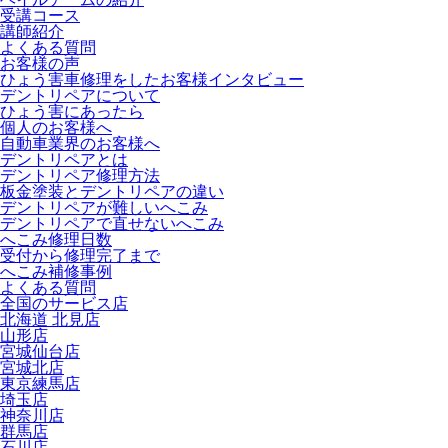
受講コース
講師紹介
よくある質問
お客様の声
ひょう害車修理をしたお客様インタビュー
デントリペアについて
ひょう害にあったら
個人のお客様へ
自動車業界のお客様へ
デントリペアとは
デントリペア修理方法
板金塗装とデントリペアの違い
デントリペアが難しいへこみ
デントリペアで直せないへこみ
へこみ修理日数
受付から修理完了まで
へこみ補修事例
よくある質問
全国のサービス店
北海道 北見店
山形店
宮城仙台店
宮城北店
東京練馬店
埼玉店
神奈川店
群馬店
石川店