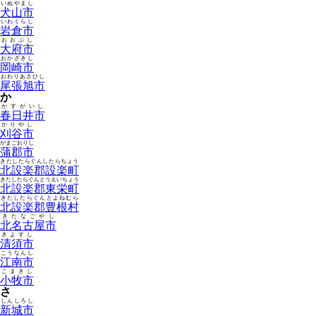
いぬやまし
犬山市
いわくらし
岩倉市
おおぶし
大府市
おかざきし
岡崎市
おわりあさひし
尾張旭市
か
かすがいし
春日井市
かりやし
刈谷市
がまごおりし
蒲郡市
きたしたらぐんしたらちょう
北設楽郡設楽町
きたしたらぐんとうえいちょう
北設楽郡東栄町
きたしたらぐんとよねむら
北設楽郡豊根村
きたなごやし
北名古屋市
きよすし
清須市
こうなんし
江南市
こまきし
小牧市
さ
しんしろし
新城市