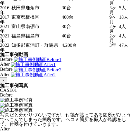
年
月
2016
秋田県鹿角市
30台
3ヶ
5人
年
月
2017
東京都板橋区
400台
9ヶ
18人
年
月
2021
富山県南砺市
30台
2ヶ
4人
年
月
2021
福島県福島市
40台
2ヶ
4人
年
月
2022
知多郡東浦町・群馬県
4,200台
3年
47人
年
施工事例動画
Before
After
Before
After
×
施工事例写真
CASE
01
Before
写真だと分かりづらいですが、付箋が貼ってある箇所がひょう
でへこんでしまった箇所です。ヘコミ箇所を職人が確認をし
て、付箋を付けていきます。
After