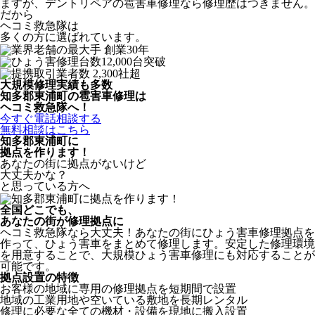
ますが、デントリペアの雹害車修理なら修理歴はつきません。
だから
ヘコミ救急隊は
多くの方に選ばれています。
大規模修理実績も多数
知多郡東浦町の雹害車修理は
ヘコミ救急隊へ！
今すぐ電話相談する
無料相談はこちら
知多郡東浦町
に
拠点を作ります！
あなたの街に拠点がないけど
大丈夫かな？
と思っている方へ
全国どこでも、
あなたの街が修理拠点に
ヘコミ救急隊なら大丈夫！あなたの街にひょう害車修理拠点を
作って、ひょう害車をまとめて修理します。安定した修理環境
を用意することで、大規模ひょう害車修理にも対応することが
可能です。
拠点設置の特徴
お客様の地域に専用の修理拠点を短期間で設置
地域の工業用地や空いている敷地を長期レンタル
修理に必要な全ての機材・設備を現地に搬入設置