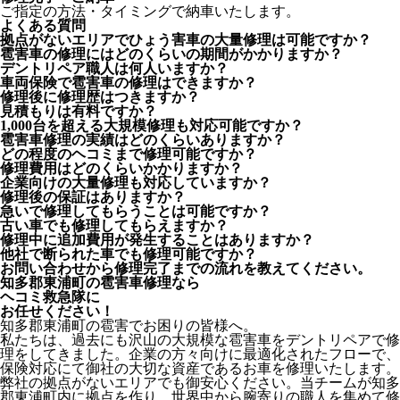
ご指定の方法・タイミングで納車いたします。
よくある質問
拠点がないエリアでひょう害車の大量修理は可能ですか？
雹害車の修理にはどのくらいの期間がかかりますか？
デントリペア職人は何人いますか？
車両保険で雹害車の修理はできますか？
修理後に修理歴はつきますか？
見積もりは有料ですか？
1,000台を超える大規模修理も対応可能ですか？
雹害車修理の実績はどのくらいありますか？
どの程度のヘコミまで修理可能ですか？
修理費用はどのくらいかかりますか？
企業向けの大量修理も対応していますか？
修理後の保証はありますか？
急いで修理してもらうことは可能ですか？
古い車でも修理してもらえますか？
修理中に追加費用が発生することはありますか？
他社で断られた車でも修理可能ですか？
お問い合わせから修理完了までの流れを教えてください。
知多郡東浦町の雹害車修理なら
ヘコミ救急隊
に
お任せください！
知多郡東浦町の雹害でお困りの皆様へ。
私たちは、過去にも沢山の大規模な雹害車をデントリペアで修
理をしてきました。企業の方々向けに最適化されたフローで、
保険対応にて御社の大切な資産であるお車を修理いたします。
弊社の拠点がないエリアでも御安心ください。当チームが知多
郡東浦町内に拠点を作り、世界中から腕寄りの職人を集めて修