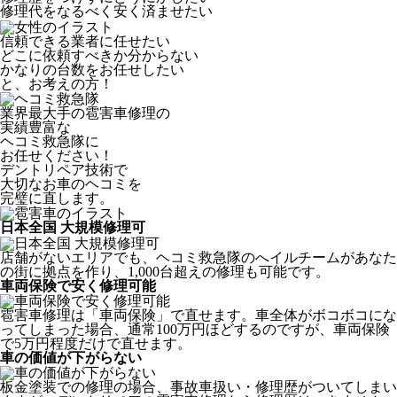
修理代をなるべく安く済ませたい
信頼できる業者に任せたい
どこに依頼すべきか分からない
かなりの台数をお任せしたい
と、お考えの方！
業界最大手の雹害車修理の
実績豊富な
ヘコミ救急隊
に
お任せください！
デントリペア技術で
大切なお車のヘコミを
完璧に直します。
日本全国 大規模修理可
店舗がないエリアでも、ヘコミ救急隊のへイルチームがあなた
の街に拠点を作り、1,000台超えの修理も可能です。
車両保険で安く修理可能
雹害車修理は「車両保険」で直せます。車全体がボコボコにな
ってしまった場合、通常100万円ほどするのですが、車両保険
で5万円程度だけで直せます。
車の価値が下がらない
板金塗装での修理の場合、事故車扱い・修理歴がついてしまい