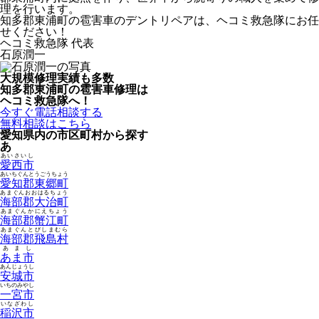
理を行います。
知多郡東浦町の雹害車のデントリペアは、ヘコミ救急隊にお任
せください！
ヘコミ救急隊 代表
石原潤一
大規模修理実績も多数
知多郡東浦町の雹害車修理は
ヘコミ救急隊へ！
今すぐ電話相談する
無料相談はこちら
愛知県内の市区町村から探す
あ
あいさいし
愛西市
あいちぐんとうごうちょう
愛知郡東郷町
あまぐんおおはるちょう
海部郡大治町
あまぐんかにえちょう
海部郡蟹江町
あまぐんとびしまむら
海部郡飛島村
あまし
あま市
あんじょうし
安城市
いちのみやし
一宮市
いなざわし
稲沢市