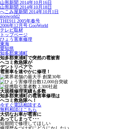
山形新聞 2014年10月16日
山形新聞 2014年10月18日
へこみ屋新聞 2014年10月1日
gooworld2
THE911 2005年春号
2006年12月号 GooWorld
テレビ取材
トップページ
ひょう害車修理
東海
愛知県
知多郡東浦町
知多郡東浦町で突然の
雹被害
ヘコミ救急隊が
デントリペアで
雹害車を速やかに修理！
大規模修理実績も多数
知多郡東浦町の雹害車修理は
ヘコミ救急隊へ！
今すぐ電話相談する
無料相談はこちら
大切なお車が雹害に
あってしまって･･･
短期間で修理してほしい
修理歴をつけずにどうにかしたい