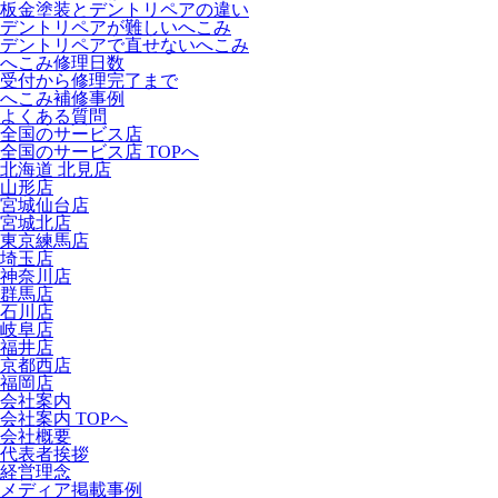
板金塗装とデントリペアの違い
デントリペアが難しいへこみ
デントリペアで直せないへこみ
へこみ修理日数
受付から修理完了まで
へこみ補修事例
よくある質問
全国のサービス店
全国のサービス店 TOPへ
北海道 北見店
山形店
宮城仙台店
宮城北店
東京練馬店
埼玉店
神奈川店
群馬店
石川店
岐阜店
福井店
京都西店
福岡店
会社案内
会社案内 TOPへ
会社概要
代表者挨拶
経営理念
メディア掲載事例