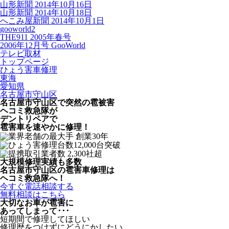
山形新聞 2014年10月16日
山形新聞 2014年10月18日
へこみ屋新聞 2014年10月1日
gooworld2
THE911 2005年春号
2006年12月号 GooWorld
テレビ取材
トップページ
ひょう害車修理
東海
愛知県
名古屋市守山区
名古屋市守山区で突然の
雹被害
ヘコミ救急隊が
デントリペアで
雹害車を速やかに修理！
大規模修理実績も多数
名古屋市守山区の雹害車修理は
ヘコミ救急隊へ！
今すぐ電話相談する
無料相談はこちら
大切なお車が雹害に
あってしまって･･･
短期間で修理してほしい
修理歴をつけずにどうにかしたい