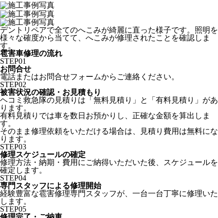
デントリペアで全てのへこみが綺麗に直った様子です。照明を
様々な確度から当てて、へこみが修理されたことを確認しま
す。
雹害車修理の流れ
STEP
01
お問合せ
電話またはお問合せフォームからご連絡ください。
STEP
02
被害状況の確認・お見積もり
ヘコミ救急隊の見積りは「無料見積り」と「有料見積り」があ
ります。
有料見積りでは車を数日お預かりし、正確な金額を算出しま
す。
そのまま修理依頼をいただける場合は、見積り費用は無料にな
ります。
STEP
03
修理スケジュールの確定
修理方法・納期・費用にご納得いただいた後、スケジュールを
確定します。
STEP
04
専門スタッフによる修理開始
経験豊富な雹害修理専門スタッフが、一台一台丁寧に修理いた
します。
STEP
05
修理完了・ご納車