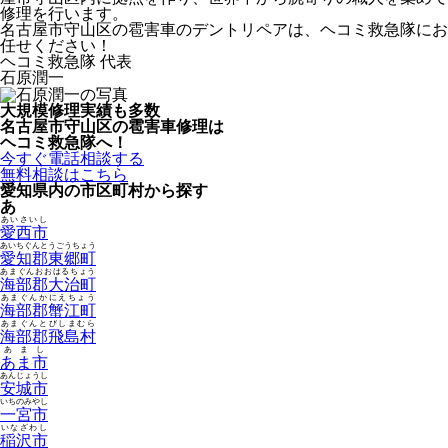
修理を行います。
名古屋市守山区の雹害車のデントリペアは、ヘコミ救急隊にお
任せください！
ヘコミ救急隊 代表
石原潤一
大規模修理実績も多数
名古屋市守山区の雹害車修理は
ヘコミ救急隊へ！
今すぐ電話相談する
無料相談はこちら
愛知県内の市区町村から探す
あ
あいさいし
愛西市
あいちぐんとうごうちょう
愛知郡東郷町
あまぐんおおはるちょう
海部郡大治町
あまぐんかにえちょう
海部郡蟹江町
あまぐんとびしまむら
海部郡飛島村
あまし
あま市
あんじょうし
安城市
いちのみやし
一宮市
いなざわし
稲沢市