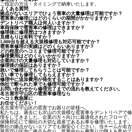
ご指定の方法・タイミングで納車いたします。
よくある質問
拠点がないエリアでひょう害車の大量修理は可能ですか？
雹害車の修理にはどのくらいの期間がかかりますか？
デントリペア職人は何人いますか？
車両保険で雹害車の修理はできますか？
修理後に修理歴はつきますか？
見積もりは有料ですか？
1,000台を超える大規模修理も対応可能ですか？
雹害車修理の実績はどのくらいありますか？
どの程度のヘコミまで修理可能ですか？
修理費用はどのくらいかかりますか？
企業向けの大量修理も対応していますか？
修理後の保証はありますか？
急いで修理してもらうことは可能ですか？
古い車でも修理してもらえますか？
修理中に追加費用が発生することはありますか？
他社で断られた車でも修理可能ですか？
お問い合わせから修理完了までの流れを教えてください。
名古屋市守山区の雹害車修理なら
ヘコミ救急隊
に
お任せください！
名古屋市守山区の雹害でお困りの皆様へ。
私たちは、過去にも沢山の大規模な雹害車をデントリペアで修
理をしてきました。企業の方々向けに最適化されたフローで、
保険対応にて御社の大切な資産であるお車を修理いたします。
弊社の拠点がないエリアでも御安心ください。当チームが名古
屋市守山区内に拠点を作り、世界中から腕寄りの職人を集めて