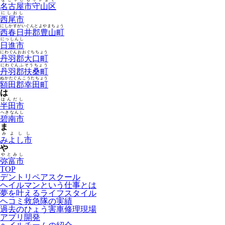
名古屋市守山区
にしおし
西尾市
にしかすがいぐんとよやまちょう
西春日井郡豊山町
にっしんし
日進市
にわぐんおおぐちちょう
丹羽郡大口町
にわぐんふそうちょう
丹羽郡扶桑町
ぬかたぐんこうたちょう
額田郡幸田町
は
はんだし
半田市
へきなんし
碧南市
ま
みよしし
みよし市
や
やとみし
弥富市
TOP
デントリペアスクール
ヘイルマンという仕事とは
夢を叶えるライフスタイル
ヘコミ救急隊の実績
過去のひょう害車修理現場
アプリ開発