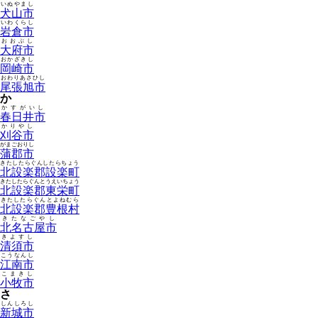
いぬやまし
犬山市
いわくらし
岩倉市
おおぶし
大府市
おかざきし
岡崎市
おわりあさひし
尾張旭市
か
かすがいし
春日井市
かりやし
刈谷市
がまごおりし
蒲郡市
きたしたらぐんしたらちょう
北設楽郡設楽町
きたしたらぐんとうえいちょう
北設楽郡東栄町
きたしたらぐんとよねむら
北設楽郡豊根村
きたなごやし
北名古屋市
きよすし
清須市
こうなんし
江南市
こまきし
小牧市
さ
しんしろし
新城市