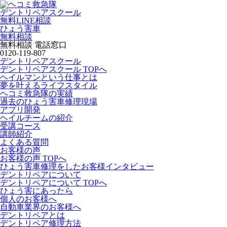
デントリペアスクール
無料LINE相談
ひょう害車
無料相談
無料相談 電話窓口
0120-119-807
デントリペアスクール
デントリペアスクール TOPへ
ヘイルマンという仕事とは
夢を叶えるライフスタイル
ヘコミ救急隊の実績
過去のひょう害車修理現場
アプリ開発
ヘイルチームの紹介
受講コース
講師紹介
よくある質問
お客様の声
お客様の声 TOPへ
ひょう害車修理をしたお客様インタビュー
デントリペアについて
デントリペアについて TOPへ
ひょう害にあったら
個人のお客様へ
自動車業界のお客様へ
デントリペアとは
デントリペア修理方法