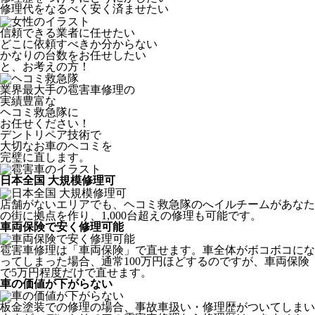
修理代をなるべく安く済ませたい
信頼できる業者に任せたい
どこに依頼すべきか分からない
かなりの台数をお任せしたい
と、お考えの方！
業界最大手の雹害車修理の
実績豊富な
ヘコミ救急隊
に
お任せください！
デントリペア技術で
大切なお車のヘコミを
完璧に直します。
日本全国 大規模修理可
店舗がないエリアでも、ヘコミ救急隊のへイルチームがあなた
の街に拠点を作り、1,000台超えの修理も可能です。
車両保険で安く修理可能
雹害車修理は「車両保険」で直せます。車全体がボコボコにな
ってしまった場合、通常100万円ほどするのですが、車両保険
で5万円程度だけで直せます。
車の価値が下がらない
板金塗装での修理の場合、事故車扱い・修理歴がついてしまい