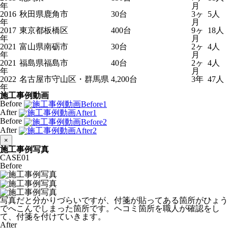
年
月
2016
秋田県鹿角市
30台
3ヶ
5人
年
月
2017
東京都板橋区
400台
9ヶ
18人
年
月
2021
富山県南砺市
30台
2ヶ
4人
年
月
2021
福島県福島市
40台
2ヶ
4人
年
月
2022
名古屋市守山区・群馬県
4,200台
3年
47人
年
施工事例動画
Before
After
Before
After
×
施工事例写真
CASE
01
Before
写真だと分かりづらいですが、付箋が貼ってある箇所がひょう
でへこんでしまった箇所です。ヘコミ箇所を職人が確認をし
て、付箋を付けていきます。
After