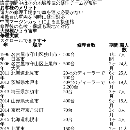
設置期間中はその地域専属の修理チームが常駐
お客様のメリット
遠方の修理工場まで車を運ぶ必要がない
複数台の車両を同時に修理対応
中間マージンカットによる直接価格
修理後の点検・保証も現地で対応
大規模ひょう害車
修理実績
スクロールできます
年
場所
修理台数
期間
職人
数
1996
名古屋市守山区狭山市・
500台
1年
7人
年
日高市
間
2006
名古屋市守山区上尾市・
500台
2ヶ
24人
年
大宮
月
2011
北海道北見市
20社のディーラーで
6ヶ
25人
年
700台
月
2012
茨城県水戸市
40社のディーラーで
6ヶ
19人
年
2,200台
月
2013
埼玉県加須市
50台
3ヶ
7人
年
月
2014
山形県天童市
400台
9ヶ
15人
年
月
2014
京都府京丹波町
70台
3ヶ
8人
年
月
2015
北海道札幌市
20台
1ヶ
4人
年
月
2015
北関東
150台
7ヶ
11人