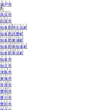
せとし
瀬戸市
た
たかはまし
高浜市
たはらし
田原市
ちたぐんあぐいちょう
知多郡阿久比町
ちたぐんたけとよちょう
知多郡武豊町
ちたぐんひがしうらちょう
知多郡東浦町
ちたぐんみなみちたちょう
知多郡南知多町
ちたぐんみはまちょう
知多郡美浜町
ちたし
知多市
ちりゅうし
知立市
つしまし
津島市
とうかいし
東海市
とこなめし
常滑市
とよあけし
豊明市
とよかわし
豊川市
とよたし
豊田市
とよはしし