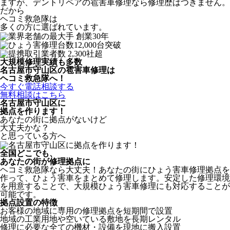
ますが、デントリペアの雹害車修理なら修理歴はつきません。
だから
ヘコミ救急隊は
多くの方に選ばれています。
大規模修理実績も多数
名古屋市守山区の雹害車修理は
ヘコミ救急隊へ！
今すぐ電話相談する
無料相談はこちら
名古屋市守山区
に
拠点を作ります！
あなたの街に拠点がないけど
大丈夫かな？
と思っている方へ
全国どこでも、
あなたの街が修理拠点に
ヘコミ救急隊なら大丈夫！あなたの街にひょう害車修理拠点を
作って、ひょう害車をまとめて修理します。安定した修理環境
を用意することで、大規模ひょう害車修理にも対応することが
可能です。
拠点設置の特徴
お客様の地域に専用の修理拠点を短期間で設置
地域の工業用地や空いている敷地を長期レンタル
修理に必要な全ての機材・設備を現地に搬入設置