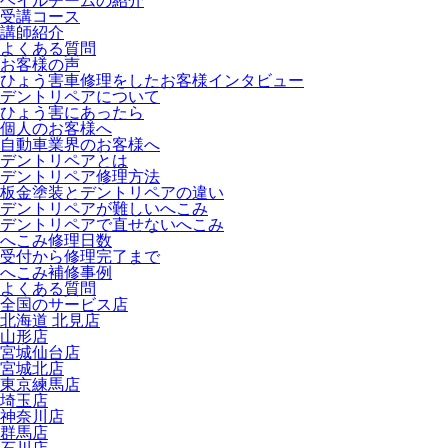
ヘイルチームの紹介
受講コース
講師紹介
よくある質問
お客様の声
ひょう害車修理をしたお客様インタビュー
デントリペアについて
ひょう害にあったら
個人のお客様へ
自動車業界のお客様へ
デントリペアとは
デントリペア修理方法
板金塗装とデントリペアの違い
デントリペアが難しいへこみ
デントリペアで直せないへこみ
へこみ修理日数
受付から修理完了まで
へこみ補修事例
よくある質問
全国のサービス店
北海道 北見店
山形店
宮城仙台店
宮城北店
東京練馬店
埼玉店
神奈川店
群馬店