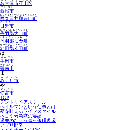
名古屋市守山区
にしおし
西尾市
にしかすがいぐんとよやまちょう
西春日井郡豊山町
にっしんし
日進市
にわぐんおおぐちちょう
丹羽郡大口町
にわぐんふそうちょう
丹羽郡扶桑町
ぬかたぐんこうたちょう
額田郡幸田町
は
はんだし
半田市
へきなんし
碧南市
ま
みよしし
みよし市
や
やとみし
弥富市
TOP
デントリペアスクール
ヘイルマンという仕事とは
夢を叶えるライフスタイル
ヘコミ救急隊の実績
過去のひょう害車修理現場
アプリ開発
ヘイルチームの紹介