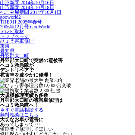
山形新聞 2014年10月16日
山形新聞 2014年10月18日
へこみ屋新聞 2014年10月1日
gooworld2
THE911 2005年春号
2006年12月号 GooWorld
テレビ取材
トップページ
ひょう害車修理
東海
愛知県
丹羽郡大口町
丹羽郡大口町で突然の
雹被害
ヘコミ救急隊が
デントリペアで
雹害車を速やかに修理！
大規模修理実績も多数
丹羽郡大口町の雹害車修理は
ヘコミ救急隊へ！
今すぐ電話相談する
無料相談はこちら
大切なお車が雹害に
あってしまって･･･
短期間で修理してほしい
修理歴をつけずにどうにかしたい