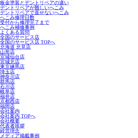
板金塗装とデントリペアの違い
デントリペアが難しいへこみ
デントリペアで直せないへこみ
へこみ修理日数
受付から修理完了まで
へこみ補修事例
よくある質問
全国のサービス店
全国のサービス店 TOPへ
北海道 北見店
山形店
宮城仙台店
宮城北店
東京練馬店
埼玉店
神奈川店
群馬店
石川店
岐阜店
福井店
京都西店
福岡店
会社案内
会社案内 TOPへ
会社概要
代表者挨拶
経営理念
メディア掲載事例