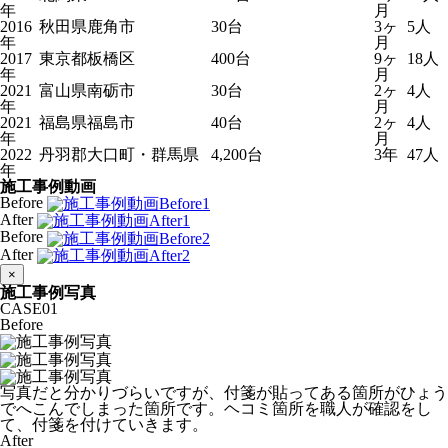
年
月
2016
秋田県鹿角市
30台
3ヶ
5人
年
月
2017
東京都板橋区
400台
9ヶ
18人
年
月
2021
富山県南砺市
30台
2ヶ
4人
年
月
2021
福島県福島市
40台
2ヶ
4人
年
月
2022
丹羽郡大口町・群馬県
4,200台
3年
47人
年
施工事例動画
Before
After
Before
After
×
施工事例写真
CASE
01
Before
写真だと分かりづらいですが、付箋が貼ってある箇所がひょう
でへこんでしまった箇所です。ヘコミ箇所を職人が確認をし
て、付箋を付けていきます。
After