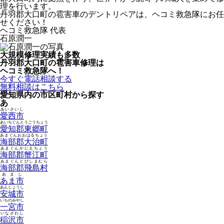
理を行います。
丹羽郡大口町の雹害車のデントリペアは、ヘコミ救急隊にお任
せください！
ヘコミ救急隊 代表
石原潤一
大規模修理実績も多数
丹羽郡大口町の雹害車修理は
ヘコミ救急隊へ！
今すぐ電話相談する
無料相談はこちら
愛知県内の市区町村から探す
あ
あいさいし
愛西市
あいちぐんとうごうちょう
愛知郡東郷町
あまぐんおおはるちょう
海部郡大治町
あまぐんかにえちょう
海部郡蟹江町
あまぐんとびしまむら
海部郡飛島村
あまし
あま市
あんじょうし
安城市
いちのみやし
一宮市
いなざわし
稲沢市