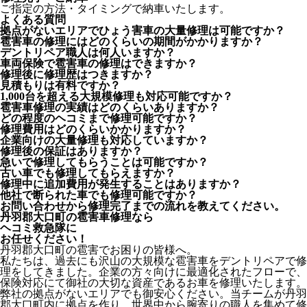
ご指定の方法・タイミングで納車いたします。
よくある質問
拠点がないエリアでひょう害車の大量修理は可能ですか？
雹害車の修理にはどのくらいの期間がかかりますか？
デントリペア職人は何人いますか？
車両保険で雹害車の修理はできますか？
修理後に修理歴はつきますか？
見積もりは有料ですか？
1,000台を超える大規模修理も対応可能ですか？
雹害車修理の実績はどのくらいありますか？
どの程度のヘコミまで修理可能ですか？
修理費用はどのくらいかかりますか？
企業向けの大量修理も対応していますか？
修理後の保証はありますか？
急いで修理してもらうことは可能ですか？
古い車でも修理してもらえますか？
修理中に追加費用が発生することはありますか？
他社で断られた車でも修理可能ですか？
お問い合わせから修理完了までの流れを教えてください。
丹羽郡大口町の雹害車修理なら
ヘコミ救急隊
に
お任せください！
丹羽郡大口町の雹害でお困りの皆様へ。
私たちは、過去にも沢山の大規模な雹害車をデントリペアで修
理をしてきました。企業の方々向けに最適化されたフローで、
保険対応にて御社の大切な資産であるお車を修理いたします。
弊社の拠点がないエリアでも御安心ください。当チームが丹羽
郡大口町内に拠点を作り、世界中から腕寄りの職人を集めて修