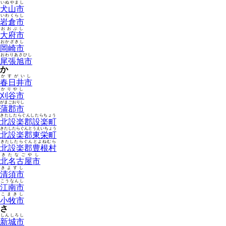
いぬやまし
犬山市
いわくらし
岩倉市
おおぶし
大府市
おかざきし
岡崎市
おわりあさひし
尾張旭市
か
かすがいし
春日井市
かりやし
刈谷市
がまごおりし
蒲郡市
きたしたらぐんしたらちょう
北設楽郡設楽町
きたしたらぐんとうえいちょう
北設楽郡東栄町
きたしたらぐんとよねむら
北設楽郡豊根村
きたなごやし
北名古屋市
きよすし
清須市
こうなんし
江南市
こまきし
小牧市
さ
しんしろし
新城市