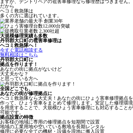
ますが、デントリペアの雹害車修理なら修理歴はつきません。
だから
ヘコミ救急隊は
多くの方に選ばれています。
大規模修理実績も多数
丹羽郡大口町の雹害車修理は
ヘコミ救急隊へ！
今すぐ電話相談する
無料相談はこちら
丹羽郡大口町
に
拠点を作ります！
あなたの街に拠点がないけど
大丈夫かな？
と思っている方へ
全国どこでも、
あなたの街が修理拠点に
ヘコミ救急隊なら大丈夫！あなたの街にひょう害車修理拠点を
作って、ひょう害車をまとめて修理します。安定した修理環境
を用意することで、大規模ひょう害車修理にも対応することが
可能です。
拠点設置の特徴
お客様の地域に専用の修理拠点を短期間で設置
地域の工業用地や空いている敷地を長期レンタル
修理に必要な全ての機材・設備を現地に搬入設置