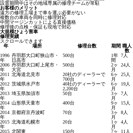
設置期間中はその地域専属の修理チームが常駐
お客様のメリット
遠方の修理工場まで車を運ぶ必要がない
複数台の車両を同時に修理対応
中間マージンカットによる直接価格
修理後の点検・保証も現地で対応
大規模ひょう害車
修理実績
スクロールできます
年
場所
修理台数
期間
職人
数
1996
丹羽郡大口町狭山市・
500台
1年
7人
年
日高市
間
2006
丹羽郡大口町上尾市・
500台
2ヶ
24人
年
大宮
月
2011
北海道北見市
20社のディーラーで
6ヶ
25人
年
700台
月
2012
茨城県水戸市
40社のディーラーで
6ヶ
19人
年
2,200台
月
2013
埼玉県加須市
50台
3ヶ
7人
年
月
2014
山形県天童市
400台
9ヶ
15人
年
月
2014
京都府京丹波町
70台
3ヶ
8人
年
月
2015
北海道札幌市
20台
1ヶ
4人
年
月
2015
北関東
150台
7ヶ
11人