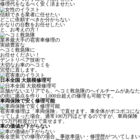
修理代をなるべく安く済ませたい
信頼できる業者に任せたい
どこに依頼すべきか分からない
かなりの台数をお任せしたい
と、お考えの方！
業界最大手の雹害車修理の
実績豊富な
ヘコミ救急隊
に
お任せください！
デントリペア技術で
大切なお車のヘコミを
完璧に直します。
日本全国 大規模修理可
店舗がないエリアでも、ヘコミ救急隊のへイルチームがあなた
の街に拠点を作り、1,000台超えの修理も可能です。
車両保険で安く修理可能
雹害車修理は「車両保険」で直せます。車全体がボコボコにな
ってしまった場合、通常100万円ほどするのですが、車両保険
で5万円程度だけで直せます。
車の価値が下がらない
板金塗装での修理の場合、事故車扱い・修理歴がついてしまい