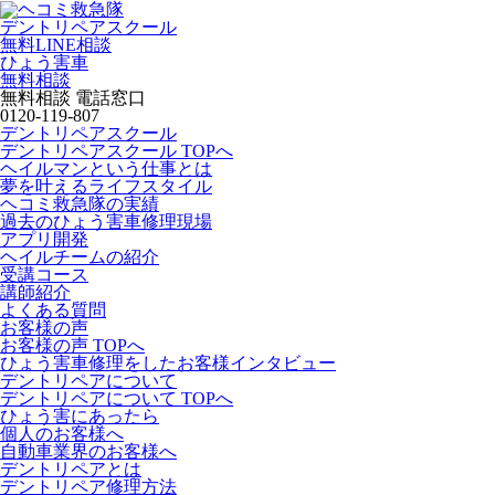
デントリペアスクール
無料LINE相談
ひょう害車
無料相談
無料相談 電話窓口
0120-119-807
デントリペアスクール
デントリペアスクール TOPへ
ヘイルマンという仕事とは
夢を叶えるライフスタイル
ヘコミ救急隊の実績
過去のひょう害車修理現場
アプリ開発
ヘイルチームの紹介
受講コース
講師紹介
よくある質問
お客様の声
お客様の声 TOPへ
ひょう害車修理をしたお客様インタビュー
デントリペアについて
デントリペアについて TOPへ
ひょう害にあったら
個人のお客様へ
自動車業界のお客様へ
デントリペアとは
デントリペア修理方法