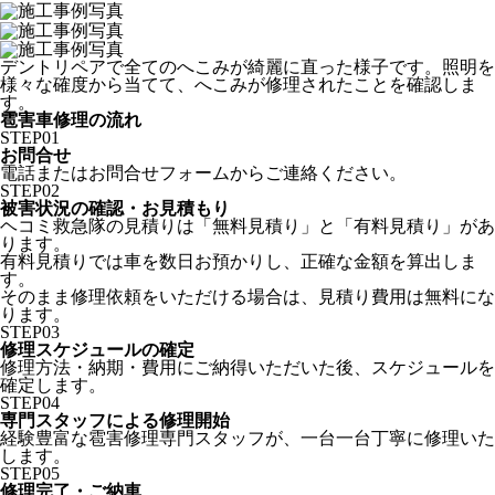
デントリペアで全てのへこみが綺麗に直った様子です。照明を
様々な確度から当てて、へこみが修理されたことを確認しま
す。
雹害車修理の流れ
STEP
01
お問合せ
電話またはお問合せフォームからご連絡ください。
STEP
02
被害状況の確認・お見積もり
ヘコミ救急隊の見積りは「無料見積り」と「有料見積り」があ
ります。
有料見積りでは車を数日お預かりし、正確な金額を算出しま
す。
そのまま修理依頼をいただける場合は、見積り費用は無料にな
ります。
STEP
03
修理スケジュールの確定
修理方法・納期・費用にご納得いただいた後、スケジュールを
確定します。
STEP
04
専門スタッフによる修理開始
経験豊富な雹害修理専門スタッフが、一台一台丁寧に修理いた
します。
STEP
05
修理完了・ご納車