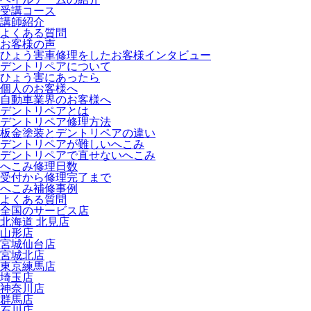
受講コース
講師紹介
よくある質問
お客様の声
ひょう害車修理をしたお客様インタビュー
デントリペアについて
ひょう害にあったら
個人のお客様へ
自動車業界のお客様へ
デントリペアとは
デントリペア修理方法
板金塗装とデントリペアの違い
デントリペアが難しいへこみ
デントリペアで直せないへこみ
へこみ修理日数
受付から修理完了まで
へこみ補修事例
よくある質問
全国のサービス店
北海道 北見店
山形店
宮城仙台店
宮城北店
東京練馬店
埼玉店
神奈川店
群馬店
石川店