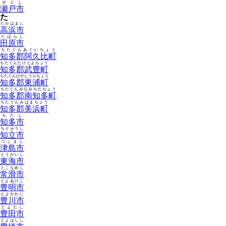
せとし
瀬戸市
た
たかはまし
高浜市
たはらし
田原市
ちたぐんあぐいちょう
知多郡阿久比町
ちたぐんたけとよちょう
知多郡武豊町
ちたぐんひがしうらちょう
知多郡東浦町
ちたぐんみなみちたちょう
知多郡南知多町
ちたぐんみはまちょう
知多郡美浜町
ちたし
知多市
ちりゅうし
知立市
つしまし
津島市
とうかいし
東海市
とこなめし
常滑市
とよあけし
豊明市
とよかわし
豊川市
とよたし
豊田市
とよはしし