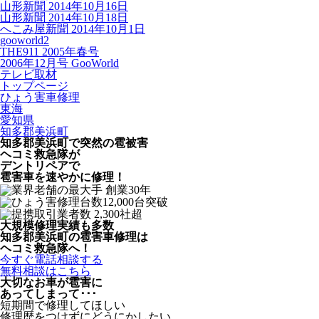
山形新聞 2014年10月16日
山形新聞 2014年10月18日
へこみ屋新聞 2014年10月1日
gooworld2
THE911 2005年春号
2006年12月号 GooWorld
テレビ取材
トップページ
ひょう害車修理
東海
愛知県
知多郡美浜町
知多郡美浜町で突然の
雹被害
ヘコミ救急隊が
デントリペアで
雹害車を速やかに修理！
大規模修理実績も多数
知多郡美浜町の雹害車修理は
ヘコミ救急隊へ！
今すぐ電話相談する
無料相談はこちら
大切なお車が雹害に
あってしまって･･･
短期間で修理してほしい
修理歴をつけずにどうにかしたい