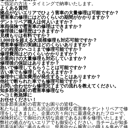
ご指定の方法・タイミングで納車いたします。
よくある質問
拠点がないエリアでひょう害車の大量修理は可能ですか？
雹害車の修理にはどのくらいの期間がかかりますか？
デントリペア職人は何人いますか？
車両保険で雹害車の修理はできますか？
修理後に修理歴はつきますか？
見積もりは有料ですか？
1,000台を超える大規模修理も対応可能ですか？
雹害車修理の実績はどのくらいありますか？
どの程度のヘコミまで修理可能ですか？
修理費用はどのくらいかかりますか？
企業向けの大量修理も対応していますか？
修理後の保証はありますか？
急いで修理してもらうことは可能ですか？
古い車でも修理してもらえますか？
修理中に追加費用が発生することはありますか？
他社で断られた車でも修理可能ですか？
お問い合わせから修理完了までの流れを教えてください。
知多郡美浜町の雹害車修理なら
ヘコミ救急隊
に
お任せください！
知多郡美浜町の雹害でお困りの皆様へ。
私たちは、過去にも沢山の大規模な雹害車をデントリペアで修
理をしてきました。企業の方々向けに最適化されたフローで、
保険対応にて御社の大切な資産であるお車を修理いたします。
弊社の拠点がないエリアでも御安心ください。当チームが知多
郡美浜町内に拠点を作り、世界中から腕寄りの職人を集めて修