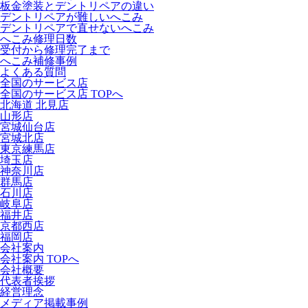
板金塗装とデントリペアの違い
デントリペアが難しいへこみ
デントリペアで直せないへこみ
へこみ修理日数
受付から修理完了まで
へこみ補修事例
よくある質問
全国のサービス店
全国のサービス店 TOPへ
北海道 北見店
山形店
宮城仙台店
宮城北店
東京練馬店
埼玉店
神奈川店
群馬店
石川店
岐阜店
福井店
京都西店
福岡店
会社案内
会社案内 TOPへ
会社概要
代表者挨拶
経営理念
メディア掲載事例