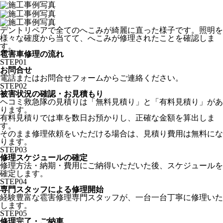
デントリペアで全てのへこみが綺麗に直った様子です。照明を
様々な確度から当てて、へこみが修理されたことを確認しま
す。
雹害車修理の流れ
STEP
01
お問合せ
電話またはお問合せフォームからご連絡ください。
STEP
02
被害状況の確認・お見積もり
ヘコミ救急隊の見積りは「無料見積り」と「有料見積り」があ
ります。
有料見積りでは車を数日お預かりし、正確な金額を算出しま
す。
そのまま修理依頼をいただける場合は、見積り費用は無料にな
ります。
STEP
03
修理スケジュールの確定
修理方法・納期・費用にご納得いただいた後、スケジュールを
確定します。
STEP
04
専門スタッフによる修理開始
経験豊富な雹害修理専門スタッフが、一台一台丁寧に修理いた
します。
STEP
05
修理完了・ご納車