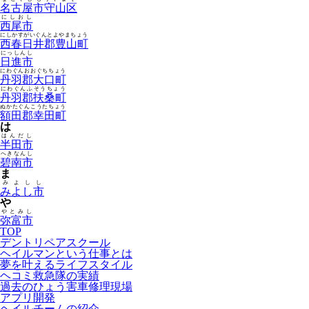
名古屋市守山区
にしおし
西尾市
にしかすがいぐんとよやまちょう
西春日井郡豊山町
にっしんし
日進市
にわぐんおおぐちちょう
丹羽郡大口町
にわぐんふそうちょう
丹羽郡扶桑町
ぬかたぐんこうたちょう
額田郡幸田町
は
はんだし
半田市
へきなんし
碧南市
ま
みよしし
みよし市
や
やとみし
弥富市
TOP
デントリペアスクール
ヘイルマンという仕事とは
夢を叶えるライフスタイル
ヘコミ救急隊の実績
過去のひょう害車修理現場
アプリ開発
ヘイルチームの紹介