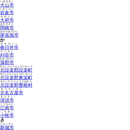
いぬやまし
犬山市
いわくらし
岩倉市
おおぶし
大府市
おかざきし
岡崎市
おわりあさひし
尾張旭市
か
かすがいし
春日井市
かりやし
刈谷市
がまごおりし
蒲郡市
きたしたらぐんしたらちょう
北設楽郡設楽町
きたしたらぐんとうえいちょう
北設楽郡東栄町
きたしたらぐんとよねむら
北設楽郡豊根村
きたなごやし
北名古屋市
きよすし
清須市
こうなんし
江南市
こまきし
小牧市
さ
しんしろし
新城市