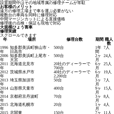
設置期間中はその地域専属の修理チームが常駐
お客様のメリット
遠方の修理工場まで車を運ぶ必要がない
複数台の車両を同時に修理対応
中間マージンカットによる直接価格
修理後の点検・保証も現地で対応
大規模ひょう害車
修理実績
スクロールできます
年
場所
修理台数
期間
職人
数
1996
知多郡美浜町狭山市・
500台
1年
7人
年
日高市
間
2006
知多郡美浜町上尾市・
500台
2ヶ
24人
年
大宮
月
2011
北海道北見市
20社のディーラーで
6ヶ
25人
年
700台
月
2012
茨城県水戸市
40社のディーラーで
6ヶ
19人
年
2,200台
月
2013
埼玉県加須市
50台
3ヶ
7人
年
月
2014
山形県天童市
400台
9ヶ
15人
年
月
2014
京都府京丹波町
70台
3ヶ
8人
年
月
2015
北海道札幌市
20台
1ヶ
4人
年
月
2015
北関東
150台
7ヶ
11人