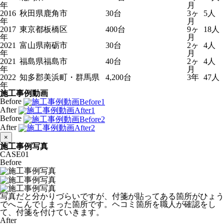
年
月
2016
秋田県鹿角市
30台
3ヶ
5人
年
月
2017
東京都板橋区
400台
9ヶ
18人
年
月
2021
富山県南砺市
30台
2ヶ
4人
年
月
2021
福島県福島市
40台
2ヶ
4人
年
月
2022
知多郡美浜町・群馬県
4,200台
3年
47人
年
施工事例動画
Before
After
Before
After
×
施工事例写真
CASE
01
Before
写真だと分かりづらいですが、付箋が貼ってある箇所がひょう
でへこんでしまった箇所です。ヘコミ箇所を職人が確認をし
て、付箋を付けていきます。
After