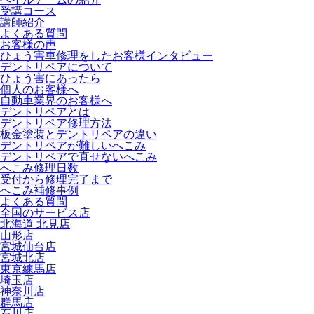
受講コース
講師紹介
よくある質問
お客様の声
ひょう害車修理をしたお客様インタビュー
デントリペアについて
ひょう害にあったら
個人のお客様へ
自動車業界のお客様へ
デントリペアとは
デントリペア修理方法
板金塗装とデントリペアの違い
デントリペアが難しいへこみ
デントリペアで直せないへこみ
へこみ修理日数
受付から修理完了まで
へこみ補修事例
よくある質問
全国のサービス店
北海道 北見店
山形店
宮城仙台店
宮城北店
東京練馬店
埼玉店
神奈川店
群馬店
石川店