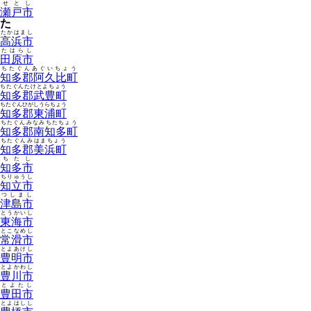
せとし
瀬戸市
た
たかはまし
高浜市
たはらし
田原市
ちたぐんあぐいちょう
知多郡阿久比町
ちたぐんたけとよちょう
知多郡武豊町
ちたぐんひがしうらちょう
知多郡東浦町
ちたぐんみなみちたちょう
知多郡南知多町
ちたぐんみはまちょう
知多郡美浜町
ちたし
知多市
ちりゅうし
知立市
つしまし
津島市
とうかいし
東海市
とこなめし
常滑市
とよあけし
豊明市
とよかわし
豊川市
とよたし
豊田市
とよはしし