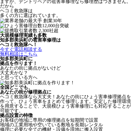
ますが、デントリペアの雹害車修理なら修理歴はつきません。
だから
ヘコミ救急隊は
多くの方に選ばれています。
大規模修理実績も多数
知多郡美浜町の雹害車修理は
ヘコミ救急隊へ！
今すぐ電話相談する
無料相談はこちら
知多郡美浜町
に
拠点を作ります！
あなたの街に拠点がないけど
大丈夫かな？
と思っている方へ
全国どこでも、
あなたの街が修理拠点に
ヘコミ救急隊なら大丈夫！あなたの街にひょう害車修理拠点を
作って、ひょう害車をまとめて修理します。安定した修理環境
を用意することで、大規模ひょう害車修理にも対応することが
可能です。
拠点設置の特徴
お客様の地域に専用の修理拠点を短期間で設置
地域の工業用地や空いている敷地を長期レンタル
修理に必要な全ての機材・設備を現地に搬入設置