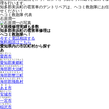
理を行います。
知多郡美浜町の雹害車のデントリペアは、ヘコミ救急隊にお任
せください！
ヘコミ救急隊 代表
石原潤一
大規模修理実績も多数
知多郡美浜町の雹害車修理は
ヘコミ救急隊へ！
今すぐ電話相談する
無料相談はこちら
愛知県内の市区町村から探す
あ
あいさいし
愛西市
あいちぐんとうごうちょう
愛知郡東郷町
あまぐんおおはるちょう
海部郡大治町
あまぐんかにえちょう
海部郡蟹江町
あまぐんとびしまむら
海部郡飛島村
あまし
あま市
あんじょうし
安城市
いちのみやし
一宮市
いなざわし
稲沢市