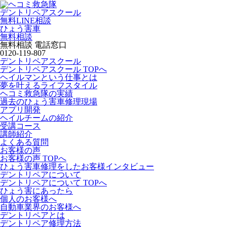
デントリペアスクール
無料LINE相談
ひょう害車
無料相談
無料相談 電話窓口
0120-119-807
デントリペアスクール
デントリペアスクール TOPへ
ヘイルマンという仕事とは
夢を叶えるライフスタイル
ヘコミ救急隊の実績
過去のひょう害車修理現場
アプリ開発
ヘイルチームの紹介
受講コース
講師紹介
よくある質問
お客様の声
お客様の声 TOPへ
ひょう害車修理をしたお客様インタビュー
デントリペアについて
デントリペアについて TOPへ
ひょう害にあったら
個人のお客様へ
自動車業界のお客様へ
デントリペアとは
デントリペア修理方法