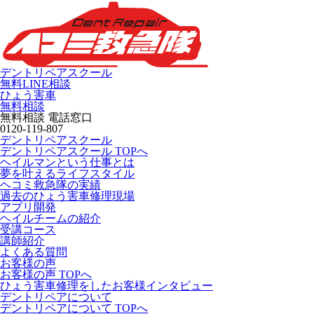
デントリペアスクール
無料LINE相談
ひょう害車
無料相談
無料相談 電話窓口
0120-119-807
デントリペアスクール
デントリペアスクール TOPへ
ヘイルマンという仕事とは
夢を叶えるライフスタイル
ヘコミ救急隊の実績
過去のひょう害車修理現場
アプリ開発
ヘイルチームの紹介
受講コース
講師紹介
よくある質問
お客様の声
お客様の声 TOPへ
ひょう害車修理をしたお客様インタビュー
デントリペアについて
デントリペアについて TOPへ