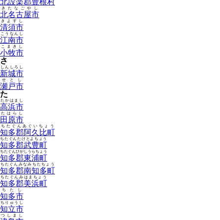
北設楽郡豊根村
きたなごやし
北名古屋市
きよすし
清須市
こうなんし
江南市
こまきし
小牧市
さ
しんしろし
新城市
せとし
瀬戸市
た
たかはまし
高浜市
たはらし
田原市
ちたぐんあぐいちょう
知多郡阿久比町
ちたぐんたけとよちょう
知多郡武豊町
ちたぐんひがしうらちょう
知多郡東浦町
ちたぐんみなみちたちょう
知多郡南知多町
ちたぐんみはまちょう
知多郡美浜町
ちたし
知多市
ちりゅうし
知立市
つしまし