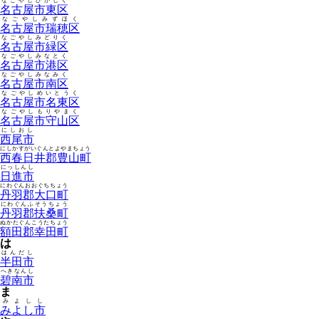
なごやしひがしく
名古屋市東区
なごやしみずほく
名古屋市瑞穂区
なごやしみどりく
名古屋市緑区
なごやしみなとく
名古屋市港区
なごやしみなみく
名古屋市南区
なごやしめいとうく
名古屋市名東区
なごやしもりやまく
名古屋市守山区
にしおし
西尾市
にしかすがいぐんとよやまちょう
西春日井郡豊山町
にっしんし
日進市
にわぐんおおぐちちょう
丹羽郡大口町
にわぐんふそうちょう
丹羽郡扶桑町
ぬかたぐんこうたちょう
額田郡幸田町
は
はんだし
半田市
へきなんし
碧南市
ま
みよしし
みよし市