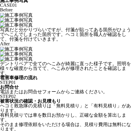
施工事例写真
CASE
01
Before
写真だと分かりづらいですが、付箋が貼ってある箇所がひょう
でへこんでしまった箇所です。ヘコミ箇所を職人が確認をし
て、付箋を付けていきます。
After
デントリペアで全てのへこみが綺麗に直った様子です。照明を
様々な確度から当てて、へこみが修理されたことを確認しま
す。
雹害車修理の流れ
STEP
01
お問合せ
電話またはお問合せフォームからご連絡ください。
STEP
02
被害状況の確認・お見積もり
ヘコミ救急隊の見積りは「無料見積り」と「有料見積り」があ
ります。
有料見積りでは車を数日お預かりし、正確な金額を算出しま
す。
そのまま修理依頼をいただける場合は、見積り費用は無料にな
ります。