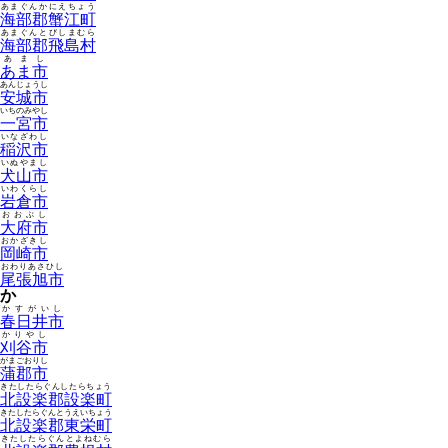
あまぐんかにえちょう
海部郡蟹江町
あまぐんとびしまむら
海部郡飛島村
あまし
あま市
あんじょうし
安城市
いちのみやし
一宮市
いなざわし
稲沢市
いぬやまし
犬山市
いわくらし
岩倉市
おおぶし
大府市
おかざきし
岡崎市
おわりあさひし
尾張旭市
か
かすがいし
春日井市
かりやし
刈谷市
がまごおりし
蒲郡市
きたしたらぐんしたらちょう
北設楽郡設楽町
きたしたらぐんとうえいちょう
北設楽郡東栄町
きたしたらぐんとよねむら