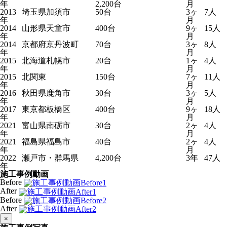
年
2,200台
月
2013
埼玉県加須市
50台
3ヶ
7人
年
月
2014
山形県天童市
400台
9ヶ
15人
年
月
2014
京都府京丹波町
70台
3ヶ
8人
年
月
2015
北海道札幌市
20台
1ヶ
4人
年
月
2015
北関東
150台
7ヶ
11人
年
月
2016
秋田県鹿角市
30台
3ヶ
5人
年
月
2017
東京都板橋区
400台
9ヶ
18人
年
月
2021
富山県南砺市
30台
2ヶ
4人
年
月
2021
福島県福島市
40台
2ヶ
4人
年
月
2022
瀬戸市・群馬県
4,200台
3年
47人
年
施工事例動画
Before
After
Before
After
×