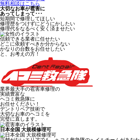
無料相談はこちら
大切なお車が雹害に
あってしまって･･･
短期間で修理してほしい
修理歴をつけずにどうにかしたい
修理代をなるべく安く済ませたい
信頼できる業者に任せたい
どこに依頼すべきか分からない
かなりの台数をお任せしたい
と、お考えの方！
業界最大手の雹害車修理の
実績豊富な
ヘコミ救急隊
に
お任せください！
デントリペア技術で
大切なお車のヘコミを
完璧に直します。
日本全国 大規模修理可
店舗がないエリアでも、ヘコミ救急隊のへイルチームがあなた