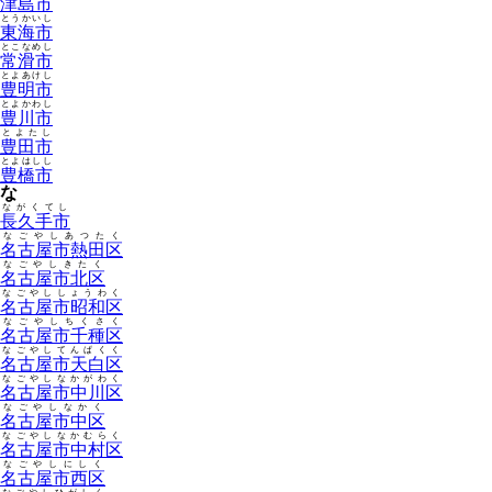
津島市
とうかいし
東海市
とこなめし
常滑市
とよあけし
豊明市
とよかわし
豊川市
とよたし
豊田市
とよはしし
豊橋市
な
ながくてし
長久手市
なごやしあつたく
名古屋市熱田区
なごやしきたく
名古屋市北区
なごやししょうわく
名古屋市昭和区
なごやしちくさく
名古屋市千種区
なごやしてんぱくく
名古屋市天白区
なごやしなかがわく
名古屋市中川区
なごやしなかく
名古屋市中区
なごやしなかむらく
名古屋市中村区
なごやしにしく
名古屋市西区