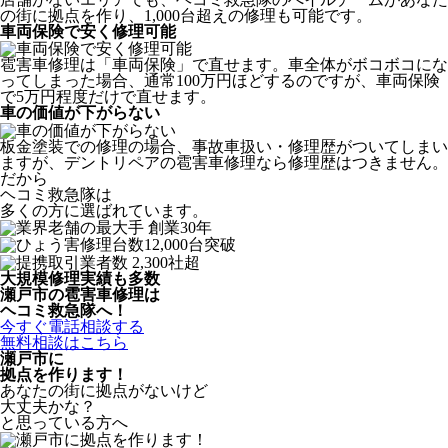
の街に拠点を作り、1,000台超えの修理も可能です。
車両保険で安く修理可能
雹害車修理は「車両保険」で直せます。車全体がボコボコにな
ってしまった場合、通常100万円ほどするのですが、車両保険
で5万円程度だけで直せます。
車の価値が下がらない
板金塗装での修理の場合、事故車扱い・修理歴がついてしまい
ますが、デントリペアの雹害車修理なら修理歴はつきません。
だから
ヘコミ救急隊は
多くの方に選ばれています。
大規模修理実績も多数
瀬戸市の雹害車修理は
ヘコミ救急隊へ！
今すぐ電話相談する
無料相談はこちら
瀬戸市
に
拠点を作ります！
あなたの街に拠点がないけど
大丈夫かな？
と思っている方へ