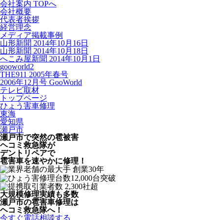
会社案内 TOPへ
会社概要
代表者挨拶
経営理念
メディア掲載事例
山形新聞 2014年10月16日
山形新聞 2014年10月18日
へこみ屋新聞 2014年10月1日
gooworld2
THE911 2005年春号
2006年12月号 GooWorld
テレビ取材
トップページ
ひょう害車修理
東海
愛知県
瀬戸市
瀬戸市で突然の
雹被害
ヘコミ救急隊が
デントリペアで
雹害車を速やかに修理！
大規模修理実績も多数
瀬戸市の雹害車修理は
ヘコミ救急隊へ！
今すぐ電話相談する