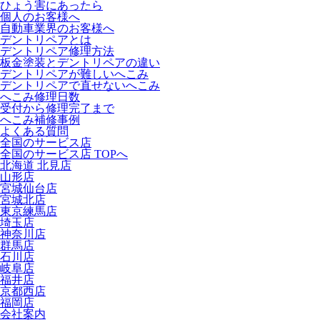
ひょう害にあったら
個人のお客様へ
自動車業界のお客様へ
デントリペアとは
デントリペア修理方法
板金塗装とデントリペアの違い
デントリペアが難しいへこみ
デントリペアで直せないへこみ
へこみ修理日数
受付から修理完了まで
へこみ補修事例
よくある質問
全国のサービス店
全国のサービス店 TOPへ
北海道 北見店
山形店
宮城仙台店
宮城北店
東京練馬店
埼玉店
神奈川店
群馬店
石川店
岐阜店
福井店
京都西店
福岡店
会社案内