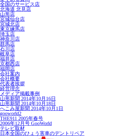
全国のサービス店
北海道 北見店
山形店
宮城仙台店
宮城北店
東京練馬店
埼玉店
神奈川店
群馬店
石川店
岐阜店
福井店
京都西店
福岡店
会社案内
会社概要
代表者挨拶
経営理念
メディア掲載事例
山形新聞 2014年10月16日
山形新聞 2014年10月18日
へこみ屋新聞 2014年10月1日
gooworld2
THE911 2005年春号
2006年12月号 GooWorld
テレビ取材
日本全国のひょう害車のデントリペア