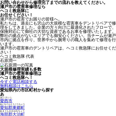
お問い合わせから修理完了までの流れを教えてください。
瀬戸市の雹害車修理なら
ヘコミ救急隊
に
お任せください！
瀬戸市の雹害でお困りの皆様へ。
私たちは、過去にも沢山の大規模な雹害車をデントリペアで修
理をしてきました。企業の方々向けに最適化されたフローで、
保険対応にて御社の大切な資産であるお車を修理いたします。
弊社の拠点がないエリアでも御安心ください。当チームが瀬戸
市内に拠点を作り、世界中から腕寄りの職人を集めて修理を行
います。
瀬戸市の雹害車のデントリペアは、ヘコミ救急隊にお任せくだ
さい！
ヘコミ救急隊 代表
石原潤一
大規模修理実績も多数
瀬戸市の雹害車修理は
ヘコミ救急隊へ！
今すぐ電話相談する
無料相談はこちら
愛知県内の市区町村から探す
あ
あいさいし
愛西市
あいちぐんとうごうちょう
愛知郡東郷町
あまぐんおおはるちょう
海部郡大治町