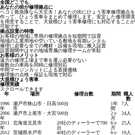
全国どこでも、
あなたの街が修理拠点に
ヘコミ救急隊なら大丈夫！あなたの街にひょう害車修理拠点を
作って、ひょう害車をまとめて修理します。安定した修理環境
を用意することで、大規模ひょう害車修理にも対応することが
可能です。
拠点設置の特徴
お客様の地域に専用の修理拠点を短期間で設置
地域の工業用地や空いている敷地を長期レンタル
修理に必要な全ての機材・設備を現地に搬入設置
設置期間中はその地域専属の修理チームが常駐
お客様のメリット
遠方の修理工場まで車を運ぶ必要がない
複数台の車両を同時に修理対応
中間マージンカットによる直接価格
修理後の点検・保証も現地で対応
大規模ひょう害車
修理実績
スクロールできます
年
場所
修理台数
期間
職人
数
1996
瀬戸市狭山市・日高
500台
1年
7人
年
市
間
2006
瀬戸市上尾市・大宮
500台
2ヶ
24人
年
月
2011
北海道北見市
20社のディーラーで700
6ヶ
25人
年
台
月
2012
茨城県水戸市
40社のディーラーで
6ヶ
19人