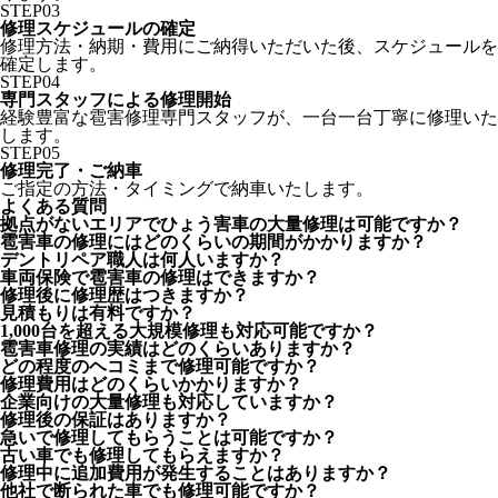
STEP
03
修理スケジュールの確定
修理方法・納期・費用にご納得いただいた後、スケジュールを
確定します。
STEP
04
専門スタッフによる修理開始
経験豊富な雹害修理専門スタッフが、一台一台丁寧に修理いた
します。
STEP
05
修理完了・ご納車
ご指定の方法・タイミングで納車いたします。
よくある質問
拠点がないエリアでひょう害車の大量修理は可能ですか？
雹害車の修理にはどのくらいの期間がかかりますか？
デントリペア職人は何人いますか？
車両保険で雹害車の修理はできますか？
修理後に修理歴はつきますか？
見積もりは有料ですか？
1,000台を超える大規模修理も対応可能ですか？
雹害車修理の実績はどのくらいありますか？
どの程度のヘコミまで修理可能ですか？
修理費用はどのくらいかかりますか？
企業向けの大量修理も対応していますか？
修理後の保証はありますか？
急いで修理してもらうことは可能ですか？
古い車でも修理してもらえますか？
修理中に追加費用が発生することはありますか？
他社で断られた車でも修理可能ですか？