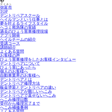
や
やとみし
弥富市
TOP
デントリペアスクール
ヘイルマンという仕事とは
夢を叶えるライフスタイル
ヘコミ救急隊の実績
過去のひょう害車修理現場
アプリ開発
ヘイルチームの紹介
受講コース
講師紹介
よくある質問
お客様の声
ひょう害車修理をしたお客様インタビュー
デントリペアについて
ひょう害にあったら
個人のお客様へ
自動車業界のお客様へ
デントリペアとは
デントリペア修理方法
板金塗装とデントリペアの違い
デントリペアが難しいへこみ
デントリペアで直せないへこみ
へこみ修理日数
受付から修理完了まで
へこみ補修事例
よくある質問