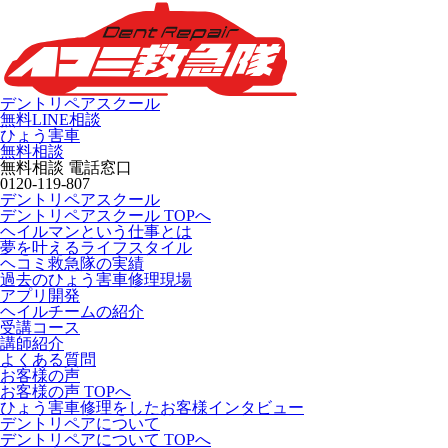
デントリペアスクール
無料LINE相談
ひょう害車
無料相談
無料相談 電話窓口
0120-119-807
デントリペアスクール
デントリペアスクール TOPへ
ヘイルマンという仕事とは
夢を叶えるライフスタイル
ヘコミ救急隊の実績
過去のひょう害車修理現場
アプリ開発
ヘイルチームの紹介
受講コース
講師紹介
よくある質問
お客様の声
お客様の声 TOPへ
ひょう害車修理をしたお客様インタビュー
デントリペアについて
デントリペアについて TOPへ