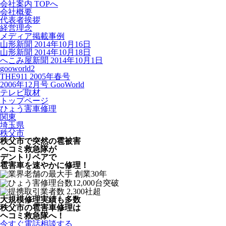
会社案内 TOPへ
会社概要
代表者挨拶
経営理念
メディア掲載事例
山形新聞 2014年10月16日
山形新聞 2014年10月18日
へこみ屋新聞 2014年10月1日
gooworld2
THE911 2005年春号
2006年12月号 GooWorld
テレビ取材
トップページ
ひょう害車修理
関東
埼玉県
秩父市
秩父市で突然の
雹被害
ヘコミ救急隊が
デントリペアで
雹害車を速やかに修理！
大規模修理実績も多数
秩父市の雹害車修理は
ヘコミ救急隊へ！
今すぐ電話相談する