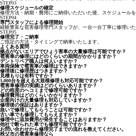
STEP
03
修理スケジュールの確定
修理方法・納期・費用にご納得いただいた後、スケジュールを
STEP
04
専門スタッフによる修理開始
経験豊富な雹害修理専門スタッフが、一台一台丁寧に修理いた
STEP
05
修理完了・ご納車
ご指定の方法・タイミングで納車いたします。
よくある質問
拠点がないエリアでひょう害車の大量修理は可能ですか？
雹害車の修理にはどのくらいの期間がかかりますか？
デントリペア職人は何人いますか？
車両保険で雹害車の修理はできますか？
修理後に修理歴はつきますか？
見積もりは有料ですか？
1,000台を超える大規模修理も対応可能ですか？
雹害車修理の実績はどのくらいありますか？
どの程度のヘコミまで修理可能ですか？
修理費用はどのくらいかかりますか？
企業向けの大量修理も対応していますか？
修理後の保証はありますか？
急いで修理してもらうことは可能ですか？
古い車でも修理してもらえますか？
修理中に追加費用が発生することはありますか？
他社で断られた車でも修理可能ですか？
お問い合わせから修理完了までの流れを教えてください。
秩父市の雹害車修理なら