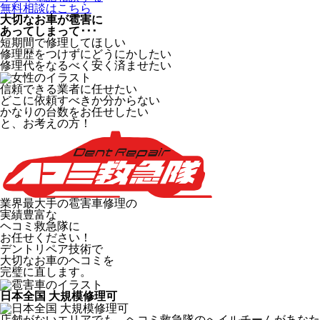
無料相談はこちら
大切なお車が雹害に
あってしまって･･･
短期間で修理してほしい
修理歴をつけずにどうにかしたい
修理代をなるべく安く済ませたい
信頼できる業者に任せたい
どこに依頼すべきか分からない
かなりの台数をお任せしたい
と、お考えの方！
業界最大手の雹害車修理の
実績豊富な
ヘコミ救急隊
に
お任せください！
デントリペア技術で
大切なお車のヘコミを
完璧に直します。
日本全国 大規模修理可
店舗がないエリアでも、ヘコミ救急隊のへイルチームがあなたの