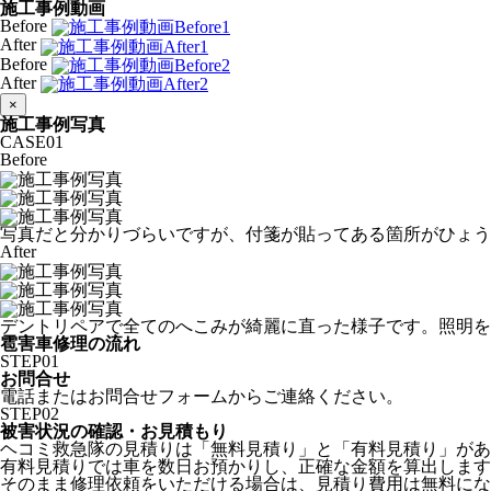
施工事例動画
Before
After
Before
After
×
施工事例写真
CASE
01
Before
写真だと分かりづらいですが、付箋が貼ってある箇所がひょう
After
デントリペアで全てのへこみが綺麗に直った様子です。照明を
雹害車修理の流れ
STEP
01
お問合せ
電話またはお問合せフォームからご連絡ください。
STEP
02
被害状況の確認・お見積もり
ヘコミ救急隊の見積りは「無料見積り」と「有料見積り」があ
有料見積りでは車を数日お預かりし、正確な金額を算出します
そのまま修理依頼をいただける場合は、見積り費用は無料にな