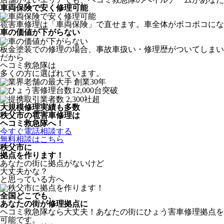
車両保険で安く修理可能
雹害車修理は「車両保険」で直せます。車全体がボコボコにな
車の価値が下がらない
板金塗装での修理の場合、事故車扱い・修理歴がついてしまい
だから
ヘコミ救急隊は
多くの方に選ばれています。
大規模修理実績も多数
秩父市の雹害車修理は
ヘコミ救急隊へ！
今すぐ電話相談する
無料相談はこちら
秩父市
に
拠点を作ります！
あなたの街に拠点がないけど
大丈夫かな？
と思っている方へ
全国どこでも、
あなたの街が修理拠点に
ヘコミ救急隊なら大丈夫！あなたの街にひょう害車修理拠点を
可能です。