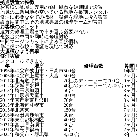
拠点設置の特徴
お客様の地域に専用の修理拠点を短期間で設置
地域の工業用地や空いている敷地を長期レンタル
修理に必要な全ての機材・設備を現地に搬入設置
設置期間中はその地域専属の修理チームが常駐
お客様のメリット
遠方の修理工場まで車を運ぶ必要がない
複数台の車両を同時に修理対応
中間マージンカットによる直接価格
修理後の点検・保証も現地で対応
大規模ひょう害車
修理実績
スクロールできます
年
場所
修理台数
期間
1996年
秩父市狭山市・日高市
500台
1年間
2006年
秩父市上尾市・大宮
500台
2ヶ月
2011年
北海道北見市
20社のディーラーで700台
6ヶ月
2012年
茨城県水戸市
40社のディーラーで2,200台
6ヶ月
2013年
埼玉県加須市
50台
3ヶ月
2014年
山形県天童市
400台
9ヶ月
2014年
京都府京丹波町
70台
3ヶ月
2015年
北海道札幌市
20台
1ヶ月
2015年
北関東
150台
7ヶ月
2016年
秋田県鹿角市
30台
3ヶ月
2017年
東京都板橋区
400台
9ヶ月
2021年
富山県南砺市
30台
2ヶ月
2021年
福島県福島市
40台
2ヶ月
2022年
秩父市・群馬県
4,200台
3年