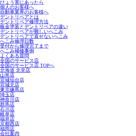
ひょう害にあったら
個人のお客様へ
自動車業界のお客様へ
デントリペアとは
デントリペア修理方法
板金塗装とデントリペアの違い
デントリペアが難しいへこみ
デントリペアで直せないへこみ
へこみ修理日数
受付から修理完了まで
へこみ補修事例
よくある質問
全国のサービス店
全国のサービス店 TOPへ
北海道 北見店
山形店
宮城仙台店
宮城北店
東京練馬店
埼玉店
神奈川店
群馬店
石川店
岐阜店
福井店
京都西店
福岡店
会社案内