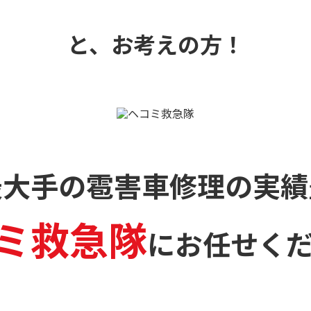
と、お考えの方！
最大手の雹害車修理の
実績
ミ救急隊
に
お任せく