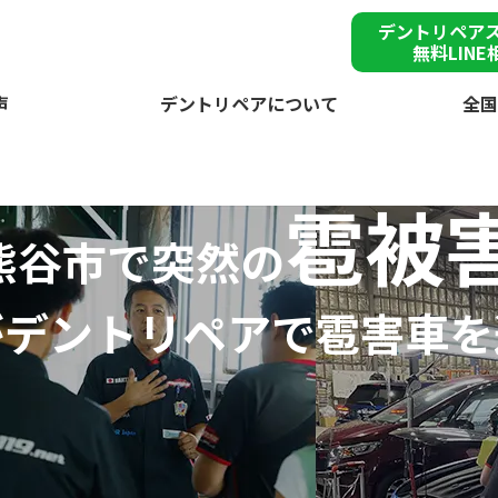
デントリペア
無料LINE
声
デントリペアについて
全国
雹被
熊谷市で突然の
が
デントリペアで
雹害車を