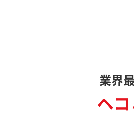
業界
ヘコ