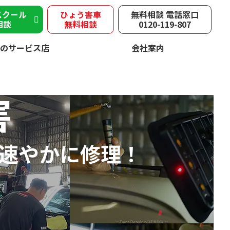
スクール
ひょう害車
無料相談 電話窓口
相談
無料相談
0120-119-807
のサービス店
会社案内
害
速やかに修理！