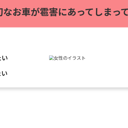
切なお車が雹害に
あってしまって
たい
たい