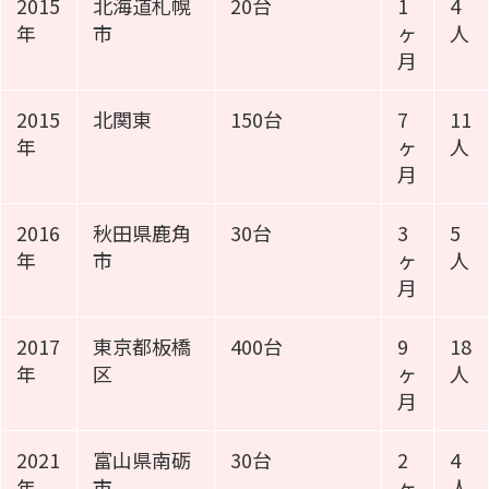
2015
北海道札幌
20台
1
4
年
市
ヶ
人
月
2015
北関東
150台
7
11
年
ヶ
人
月
2016
秋田県鹿角
30台
3
5
年
市
ヶ
人
月
2017
東京都板橋
400台
9
18
年
区
ヶ
人
月
2021
富山県南砺
30台
2
4
年
市
ヶ
人