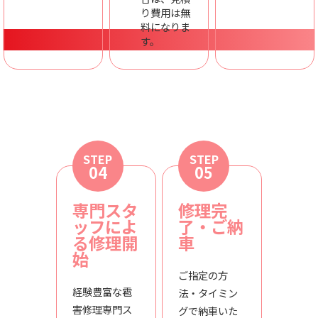
り費用は無
料になりま
す。
STEP
STEP
04
05
専門スタ
修理完
ッフによ
了・ご納
る修理開
車
始
ご指定の方
経験豊富な雹
法・タイミン
害修理専門ス
グで納車いた