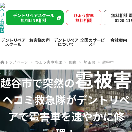
デントリペアスクール
ひょう害車
無料相談 
無料LINE相談
無料相談
0120-11
デントリペア
お客様の声
デントリペア
全国のサービ
会社案内
スクール
について
ス店
トップページ
ひょう害車修理
関東
埼玉県
越谷市
雹被害
越谷市で突然の
ヘコミ救急隊が
デントリペ
アで
雹害車を速やかに修