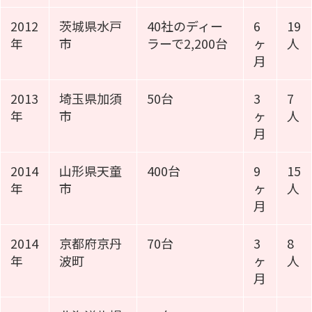
2012
茨城県水戸
40社のディー
6
19
年
市
ラーで2,200台
ヶ
人
月
2013
埼玉県加須
50台
3
7
年
市
ヶ
人
月
2014
山形県天童
400台
9
15
年
市
ヶ
人
月
2014
京都府京丹
70台
3
8
年
波町
ヶ
人
月