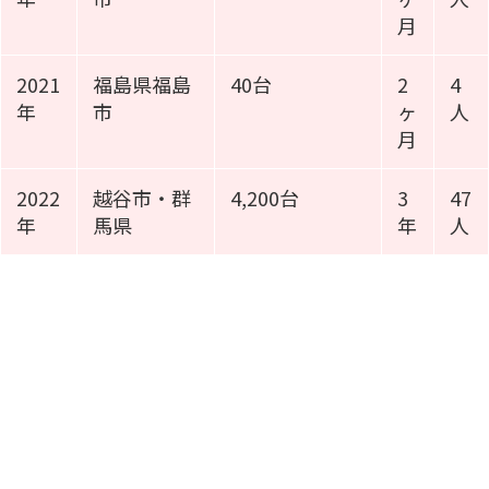
月
2021
福島県福島
40台
2
4
年
市
ヶ
人
月
2022
越谷市・群
4,200台
3
47
年
馬県
年
人