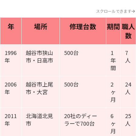
スクロールできます
年
場所
修理台数
期間
職人
数
1996
越谷市狭山
500台
1
7
年
市・日高市
年
人
間
2006
越谷市上尾
500台
2
24
年
市・大宮
ヶ
人
月
2011
北海道北見
20社のディー
6
25
年
市
ラーで700台
ヶ
人
月