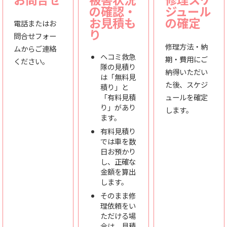
の確認・
ジュール
お見積も
の確定
電話またはお
り
問合せフォー
修理方法・納
ムからご連絡
ヘコミ救急
期・費用にご
ください。
隊の見積り
納得いただい
は「無料見
た後、スケジ
積り」と
「有料見積
ュールを確定
り」があり
します。
ます。
有料見積り
では車を数
日お預かり
し、正確な
金額を算出
します。
そのまま修
理依頼をい
ただける場
合は、見積