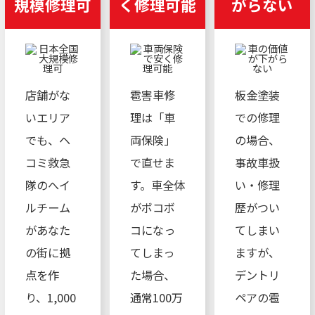
規模修理可
く修理可能
がらない
店舗がな
雹害車修
板金塗装
いエリア
理は「車
での修理
でも、ヘ
両保険」
の場合、
コミ救急
で直せま
事故車扱
隊のへイ
す。車全体
い・修理
ルチーム
がボコボ
歴がつい
があなた
コになっ
てしまい
の街に拠
てしまっ
ますが、
点を作
た場合、
デントリ
り、1,000
通常100万
ペアの雹