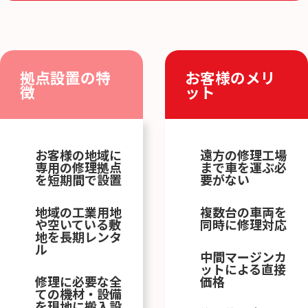
拠点設置の特
お客様のメリ
徴
ット
お客様の地域に
遠方の修理工場
専用の修理拠点
まで車を運ぶ必
を短期間で設置
要がない
地域の工業用地
複数台の車両を
や空いている敷
同時に修理対応
地を長期レンタ
ル
中間マージンカ
ットによる直接
修理に必要な全
価格
ての機材・設備
を現地に搬入設