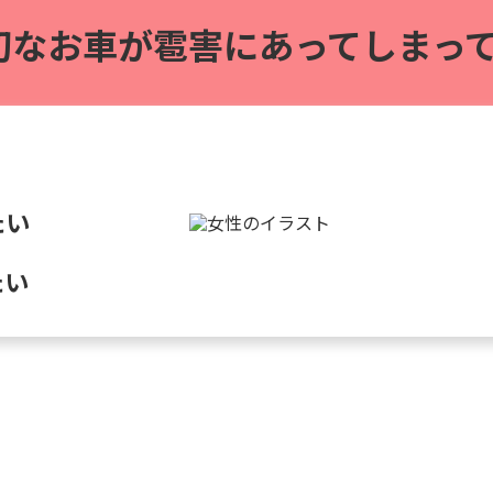
切なお車が雹害に
あってしまって
たい
たい