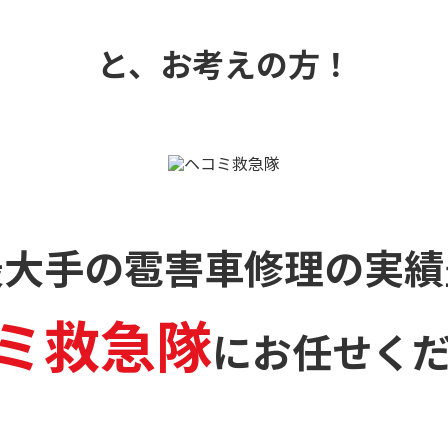
と、お考えの方！
最大手の雹害車修理の
実績
ミ救急隊
に
お任せく