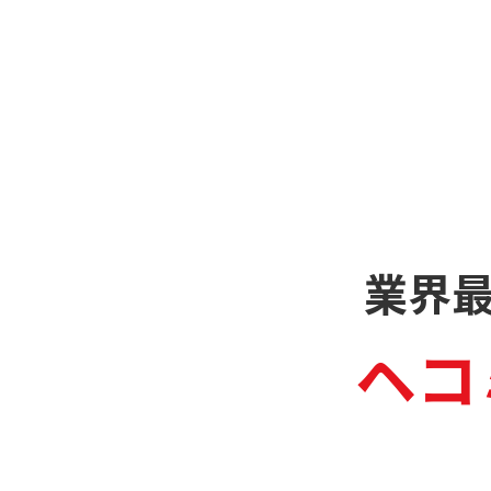
業界
ヘコ