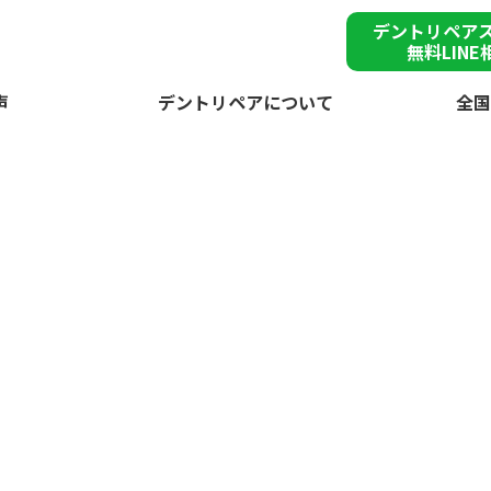
デントリペア
無料LINE
声
デントリペアについて
全国
雹被
草加市で突然の
が
デントリペアで
雹害車を