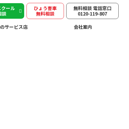
スクール
ひょう害車
無料相談 電話窓口
相談
無料相談
0120-119-807
のサービス店
会社案内
害
速やかに修理！