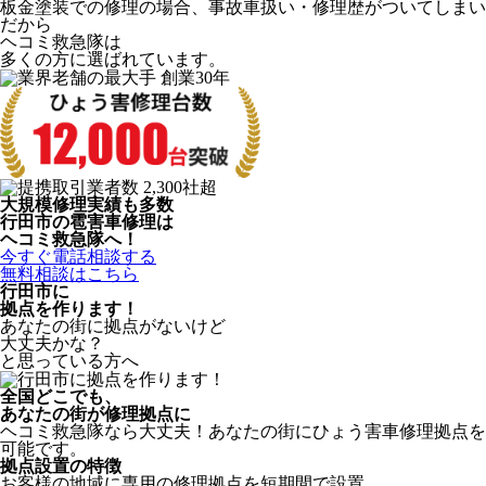
板金塗装での修理の場合、事故車扱い・修理歴がついてしまい
だから
ヘコミ救急隊は
多くの方に選ばれています。
大規模修理実績も多数
行田市の雹害車修理は
ヘコミ救急隊へ！
今すぐ電話相談する
無料相談はこちら
行田市
に
拠点を作ります！
あなたの街に拠点がないけど
大丈夫かな？
と思っている方へ
全国どこでも、
あなたの街が修理拠点に
ヘコミ救急隊なら大丈夫！あなたの街にひょう害車修理拠点を
可能です。
拠点設置の特徴
お客様の地域に専用の修理拠点を短期間で設置