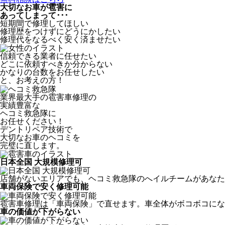
大切なお車が雹害に
あってしまって･･･
短期間で修理してほしい
修理歴をつけずにどうにかしたい
修理代をなるべく安く済ませたい
信頼できる業者に任せたい
どこに依頼すべきか分からない
かなりの台数をお任せしたい
と、お考えの方！
業界最大手の雹害車修理の
実績豊富な
ヘコミ救急隊
に
お任せください！
デントリペア技術で
大切なお車のヘコミを
完璧に直します。
日本全国 大規模修理可
店舗がないエリアでも、ヘコミ救急隊のへイルチームがあなたの
車両保険で安く修理可能
雹害車修理は「車両保険」で直せます。車全体がボコボコにな
車の価値が下がらない