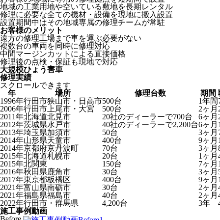
地域の工業用地や空いている敷地を長期レンタル
修理に必要な全ての機材・設備を現地に搬入設置
設置期間中はその地域専属の修理チームが常駐
お客様のメリット
遠方の修理工場まで車を運ぶ必要がない
複数台の車両を同時に修理対応
中間マージンカットによる直接価格
修理後の点検・保証も現地で対応
大規模ひょう害車
修理実績
スクロールできます
年
場所
修理台数
期間
1996年
行田市狭山市・日高市
500台
1年間
2006年
行田市上尾市・大宮
500台
2ヶ月
2011年
北海道北見市
20社のディーラーで700台
6ヶ月
2012年
茨城県水戸市
40社のディーラーで2,200台
6ヶ月
2013年
埼玉県加須市
50台
3ヶ月
2014年
山形県天童市
400台
9ヶ月
2014年
京都府京丹波町
70台
3ヶ月
2015年
北海道札幌市
20台
1ヶ月
2015年
北関東
150台
7ヶ月
2016年
秋田県鹿角市
30台
3ヶ月
2017年
東京都板橋区
400台
9ヶ月
2021年
富山県南砺市
30台
2ヶ月
2021年
福島県福島市
40台
2ヶ月
2022年
行田市・群馬県
4,200台
3年
施工事例動画
Before