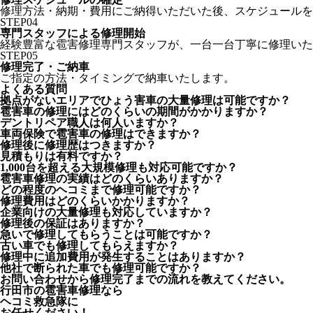
修理方法・納期・費用にご納得いただいた後、スケジュールを
STEP
04
専門スタッフによる修理開始
経験豊富な雹害修理専門スタッフが、一台一台丁寧に修理いた
STEP
05
修理完了・ご納車
ご指定の方法・タイミングで納車いたします。
よくある質問
拠点がないエリアでひょう害車の大量修理は可能ですか？
雹害車の修理にはどのくらいの期間がかかりますか？
デントリペア職人は何人いますか？
車両保険で雹害車の修理はできますか？
修理後に修理歴はつきますか？
見積もりは有料ですか？
1,000台を超える大規模修理も対応可能ですか？
雹害車修理の実績はどのくらいありますか？
どの程度のヘコミまで修理可能ですか？
修理費用はどのくらいかかりますか？
企業向けの大量修理も対応していますか？
修理後の保証はありますか？
急いで修理してもらうことは可能ですか？
古い車でも修理してもらえますか？
修理中に追加費用が発生することはありますか？
他社で断られた車でも修理可能ですか？
お問い合わせから修理完了までの流れを教えてください。
行田市の雹害車修理なら
ヘコミ救急隊
に
お任せください！