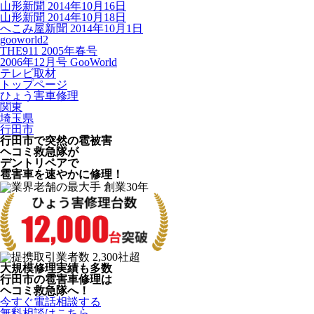
山形新聞 2014年10月16日
山形新聞 2014年10月18日
へこみ屋新聞 2014年10月1日
gooworld2
THE911 2005年春号
2006年12月号 GooWorld
テレビ取材
トップページ
ひょう害車修理
関東
埼玉県
行田市
行田市で突然の
雹被害
ヘコミ救急隊が
デントリペアで
雹害車を速やかに修理！
大規模修理実績も多数
行田市の雹害車修理は
ヘコミ救急隊へ！
今すぐ電話相談する
無料相談はこちら