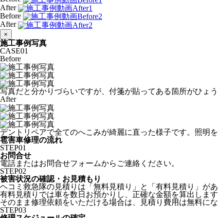
After
Before
After
×
施工事例写真
CASE
01
Before
写真だと分かりづらいですが、付箋が貼ってある箇所がひょう
After
デントリペアで全てのへこみが綺麗に直った様子です。照明を
雹害車修理の流れ
STEP
01
お問合せ
電話またはお問合せフォームからご連絡ください。
STEP
02
被害状況の確認・お見積もり
ヘコミ救急隊の見積りは「無料見積り」と「有料見積り」があ
有料見積りでは車を数日お預かりし、正確な金額を算出します
そのまま修理依頼をいただける場合は、見積り費用は無料にな
STEP
03
修理スケジュールの確定