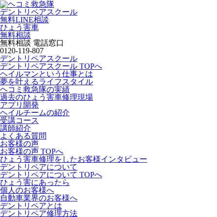
デントリペアスクール
無料LINE相談
ひょう害車
無料相談
無料相談 電話窓口
0120-119-807
デントリペアスクール
デントリペアスクール TOPへ
ヘイルマンという仕事とは
夢を叶えるライフスタイル
ヘコミ救急隊の実績
過去のひょう害車修理現場
アプリ開発
ヘイルチームの紹介
受講コース
講師紹介
よくある質問
お客様の声
お客様の声 TOPへ
ひょう害車修理をしたお客様インタビュー
デントリペアについて
デントリペアについて TOPへ
ひょう害にあったら
個人のお客様へ
自動車業界のお客様へ
デントリペアとは
デントリペア修理方法