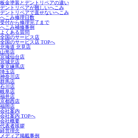
板金塗装とデントリペアの違い
デントリペアが難しいへこみ
デントリペアで直せないへこみ
へこみ修理日数
受付から修理完了まで
へこみ補修事例
よくある質問
全国のサービス店
全国のサービス店 TOPへ
北海道 北見店
山形店
宮城仙台店
宮城北店
東京練馬店
埼玉店
神奈川店
群馬店
石川店
岐阜店
福井店
京都西店
福岡店
会社案内
会社案内 TOPへ
会社概要
代表者挨拶
経営理念
メディア掲載事例