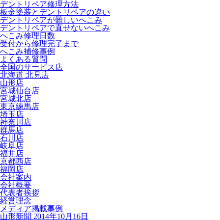
デントリペア修理方法
板金塗装とデントリペアの違い
デントリペアが難しいへこみ
デントリペアで直せないへこみ
へこみ修理日数
受付から修理完了まで
へこみ補修事例
よくある質問
全国のサービス店
北海道 北見店
山形店
宮城仙台店
宮城北店
東京練馬店
埼玉店
神奈川店
群馬店
石川店
岐阜店
福井店
京都西店
福岡店
会社案内
会社概要
代表者挨拶
経営理念
メディア掲載事例
山形新聞 2014年10月16日