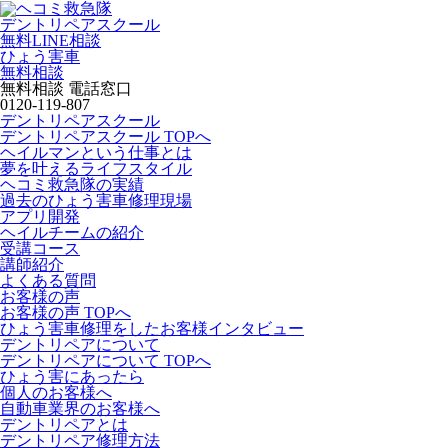
デントリペアスクール
無料LINE相談
ひょう害車
無料相談
無料相談 電話窓口
0120-119-807
デントリペアスクール
デントリペアスクール TOPへ
ヘイルマンという仕事とは
夢を叶えるライフスタイル
ヘコミ救急隊の実績
過去のひょう害車修理現場
アプリ開発
ヘイルチームの紹介
受講コース
講師紹介
よくある質問
お客様の声
お客様の声 TOPへ
ひょう害車修理をしたお客様インタビュー
デントリペアについて
デントリペアについて TOPへ
ひょう害にあったら
個人のお客様へ
自動車業界のお客様へ
デントリペアとは
デントリペア修理方法