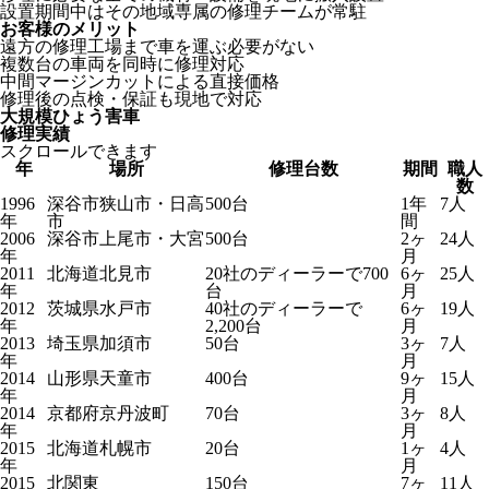
設置期間中はその地域専属の修理チームが常駐
お客様のメリット
遠方の修理工場まで車を運ぶ必要がない
複数台の車両を同時に修理対応
中間マージンカットによる直接価格
修理後の点検・保証も現地で対応
大規模ひょう害車
修理実績
スクロールできます
年
場所
修理台数
期間
職人
数
1996
深谷市狭山市・日高
500台
1年
7人
年
市
間
2006
深谷市上尾市・大宮
500台
2ヶ
24人
年
月
2011
北海道北見市
20社のディーラーで700
6ヶ
25人
年
台
月
2012
茨城県水戸市
40社のディーラーで
6ヶ
19人
年
2,200台
月
2013
埼玉県加須市
50台
3ヶ
7人
年
月
2014
山形県天童市
400台
9ヶ
15人
年
月
2014
京都府京丹波町
70台
3ヶ
8人
年
月
2015
北海道札幌市
20台
1ヶ
4人
年
月
2015
北関東
150台
7ヶ
11人