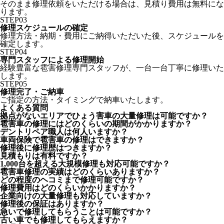
そのまま修理依頼をいただける場合は、見積り費用は無料にな
ります。
STEP
03
修理スケジュールの確定
修理方法・納期・費用にご納得いただいた後、スケジュールを
確定します。
STEP
04
専門スタッフによる修理開始
経験豊富な雹害修理専門スタッフが、一台一台丁寧に修理いた
します。
STEP
05
修理完了・ご納車
ご指定の方法・タイミングで納車いたします。
よくある質問
拠点がないエリアでひょう害車の大量修理は可能ですか？
雹害車の修理にはどのくらいの期間がかかりますか？
デントリペア職人は何人いますか？
車両保険で雹害車の修理はできますか？
修理後に修理歴はつきますか？
見積もりは有料ですか？
1,000台を超える大規模修理も対応可能ですか？
雹害車修理の実績はどのくらいありますか？
どの程度のヘコミまで修理可能ですか？
修理費用はどのくらいかかりますか？
企業向けの大量修理も対応していますか？
修理後の保証はありますか？
急いで修理してもらうことは可能ですか？
古い車でも修理してもらえますか？