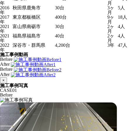
年
月
2016
秋田県鹿角市
30台
3ヶ
5人
年
月
2017
東京都板橋区
400台
9ヶ
18人
年
月
2021
富山県南砺市
30台
2ヶ
4人
年
月
2021
福島県福島市
40台
2ヶ
4人
年
月
2022
深谷市・群馬県
4,200台
3年
47人
年
施工事例動画
Before
After
Before
After
×
施工事例写真
CASE
01
Before