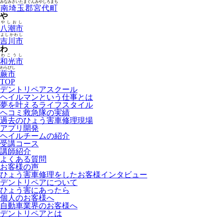
みなみさいたまぐんみやしろまち
南埼玉郡宮代町
や
やしおし
八潮市
よしかわし
吉川市
わ
わこうし
和光市
わらびし
蕨市
TOP
デントリペアスクール
ヘイルマンという仕事とは
夢を叶えるライフスタイル
ヘコミ救急隊の実績
過去のひょう害車修理現場
アプリ開発
ヘイルチームの紹介
受講コース
講師紹介
よくある質問
お客様の声
ひょう害車修理をしたお客様インタビュー
デントリペアについて
ひょう害にあったら
個人のお客様へ
自動車業界のお客様へ
デントリペアとは