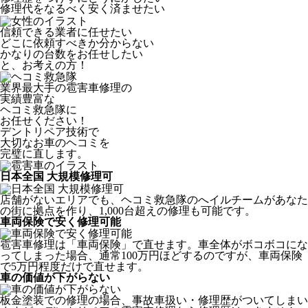
修理代をなるべく安く済ませたい
信頼できる業者に任せたい
どこに依頼すべきか分からない
かなりの台数をお任せしたい
と、お考えの方！
業界最大手の雹害車修理の
実績豊富な
ヘコミ救急隊
に
お任せください！
デントリペア技術で
大切なお車のヘコミを
完璧に直します。
日本全国 大規模修理可
店舗がないエリアでも、ヘコミ救急隊のへイルチームがあなた
の街に拠点を作り、1,000台超えの修理も可能です。
車両保険で安く修理可能
雹害車修理は「車両保険」で直せます。車全体がボコボコにな
ってしまった場合、通常100万円ほどするのですが、車両保険
で5万円程度だけで直せます。
車の価値が下がらない
板金塗装での修理の場合、事故車扱い・修理歴がついてしまい