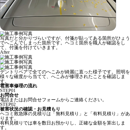
写真だと分かりづらいですが、付箋が貼ってある箇所がひょう
でへこんでしまった箇所です。ヘコミ箇所を職人が確認をし
て、付箋を付けていきます。
After
デントリペアで全てのへこみが綺麗に直った様子です。照明を
様々な確度から当てて、へこみが修理されたことを確認しま
す。
雹害車修理の流れ
STEP
01
お問合せ
電話またはお問合せフォームからご連絡ください。
STEP
02
被害状況の確認・お見積もり
ヘコミ救急隊の見積りは「無料見積り」と「有料見積り」があ
ります。
有料見積りでは車を数日お預かりし、正確な金額を算出しま
す。