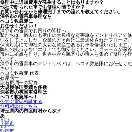
修理中に追加費用が発生することはありますか？
他社で断られた車でも修理可能ですか？
お問い合わせから修理完了までの流れを教えてください。
深谷市の雹害車修理なら
ヘコミ救急隊
に
お任せください！
深谷市の雹害でお困りの皆様へ。
私たちは、過去にも沢山の大規模な雹害車をデントリペアで修
理をしてきました。企業の方々向けに最適化されたフローで、
保険対応にて御社の大切な資産であるお車を修理いたします。
弊社の拠点がないエリアでも御安心ください。当チームが深谷
市内に拠点を作り、世界中から腕寄りの職人を集めて修理を行
います。
深谷市の雹害車のデントリペアは、ヘコミ救急隊にお任せくだ
さい！
ヘコミ救急隊 代表
石原潤一
大規模修理実績も多数
深谷市の雹害車修理は
ヘコミ救急隊へ！
今すぐ電話相談する
無料相談はこちら
埼玉県内の市区町村から探す
あ
あげおし
上尾市
あさかし
朝霞市