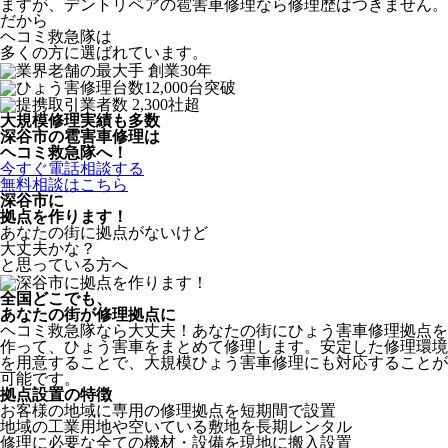
ますが、デントリペアの雹害車修理なら修理歴はつきません。
だから
ヘコミ救急隊は
多くの方に選ばれています。
大規模修理実績も多数
深谷市の雹害車修理は
ヘコミ救急隊へ！
今すぐ電話相談する
無料相談はこちら
深谷市
に
拠点を作ります！
あなたの街に拠点がないけど
大丈夫かな？
と思っている方へ
全国どこでも、
あなたの街が修理拠点に
ヘコミ救急隊なら大丈夫！あなたの街にひょう害車修理拠点を
作って、ひょう害車をまとめて修理します。安定した修理環境
を用意することで、大規模ひょう害車修理にも対応することが
可能です。
拠点設置の特徴
お客様の地域に専用の修理拠点を短期間で設置
地域の工業用地や空いている敷地を長期レンタル
修理に必要な全ての機材・設備を現地に搬入設置