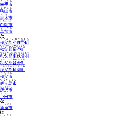
さってし
幸手市
さやまし
狭山市
しきし
志木市
しらおかし
白岡市
そうかし
草加市
た
ちちぶぐんおがのまち
秩父郡小鹿野町
ちちぶぐんながとろまち
秩父郡長瀞町
ちちぶぐんひがしちちぶむら
秩父郡東秩父村
ちちぶぐんみなのまち
秩父郡皆野町
ちちぶぐんよこぜまち
秩父郡横瀬町
ちちぶし
秩父市
つるがしまし
鶴ヶ島市
ところざわし
所沢市
とだし
戸田市
な
にいざし
新座市
は
はすだし