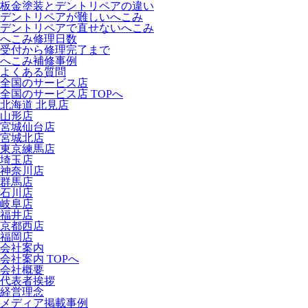
板金塗装とデントリペアの違い
デントリペアが難しいへこみ
デントリペアで直せないへこみ
へこみ修理日数
受付から修理完了まで
へこみ補修事例
よくある質問
全国のサービス店
全国のサービス店 TOPへ
北海道 北見店
山形店
宮城仙台店
宮城北店
東京練馬店
埼玉店
神奈川店
群馬店
石川店
岐阜店
福井店
京都西店
福岡店
会社案内
会社案内 TOPへ
会社概要
代表者挨拶
経営理念
メディア掲載事例