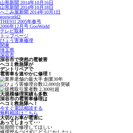
山形新聞 2014年10月16日
山形新聞 2014年10月18日
へこみ屋新聞 2014年10月1日
gooworld2
THE911 2005年春号
2006年12月号 GooWorld
テレビ取材
トップページ
ひょう害車修理
関東
埼玉県
深谷市
深谷市で突然の
雹被害
ヘコミ救急隊が
デントリペアで
雹害車を速やかに修理！
大規模修理実績も多数
深谷市の雹害車修理は
ヘコミ救急隊へ！
今すぐ電話相談する
無料相談はこちら
大切なお車が雹害に
あってしまって･･･
短期間で修理してほしい
修理歴をつけずにどうにかしたい