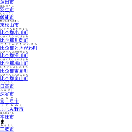
蓮田市
はにゅうし
羽生市
はんのうし
飯能市
ひがしまつやまし
東松山市
ひきぐんおがわまち
比企郡小川町
ひきぐんかわじままち
比企郡川島町
ひきぐんときがわまち
比企郡ときがわ町
ひきぐんなめがわまち
比企郡滑川町
ひきぐんはとやままち
比企郡鳩山町
ひきぐんよしみまち
比企郡吉見町
ひきぐんらんざんまち
比企郡嵐山町
ひだかし
日高市
ふかやし
深谷市
ふじみし
富士見市
ふじみのし
ふじみ野市
ほんじょうし
本庄市
ま
みさとし
三郷市