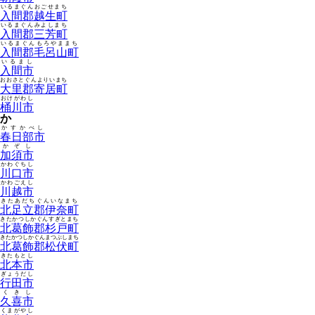
いるまぐんおごせまち
入間郡越生町
いるまぐんみよしまち
入間郡三芳町
いるまぐんもろやままち
入間郡毛呂山町
いるまし
入間市
おおさとぐんよりいまち
大里郡寄居町
おけがわし
桶川市
か
かすかべし
春日部市
かぞし
加須市
かわぐちし
川口市
かわごえし
川越市
きたあだちぐんいなまち
北足立郡伊奈町
きたかつしかぐんすぎとまち
北葛飾郡杉戸町
きたかつしかぐんまつぶしまち
北葛飾郡松伏町
きたもとし
北本市
ぎょうだし
行田市
くきし
久喜市
くまがやし