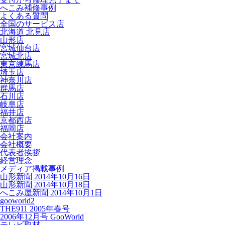
へこみ補修事例
よくある質問
全国のサービス店
北海道 北見店
山形店
宮城仙台店
宮城北店
東京練馬店
埼玉店
神奈川店
群馬店
石川店
岐阜店
福井店
京都西店
福岡店
会社案内
会社概要
代表者挨拶
経営理念
メディア掲載事例
山形新聞 2014年10月16日
山形新聞 2014年10月18日
へこみ屋新聞 2014年10月1日
gooworld2
THE911 2005年春号
2006年12月号 GooWorld
テレビ取材