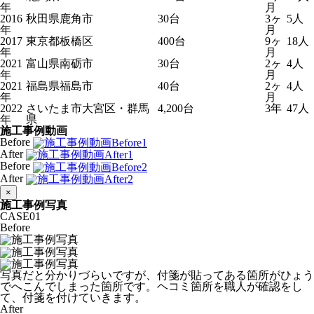
年
月
2016
秋田県鹿角市
30台
3ヶ
5人
年
月
2017
東京都板橋区
400台
9ヶ
18人
年
月
2021
富山県南砺市
30台
2ヶ
4人
年
月
2021
福島県福島市
40台
2ヶ
4人
年
月
2022
さいたま市大宮区・群馬
4,200台
3年
47人
年
県
施工事例動画
Before
After
Before
After
×
施工事例写真
CASE
01
Before
写真だと分かりづらいですが、付箋が貼ってある箇所がひょう
でへこんでしまった箇所です。ヘコミ箇所を職人が確認をし
て、付箋を付けていきます。
After