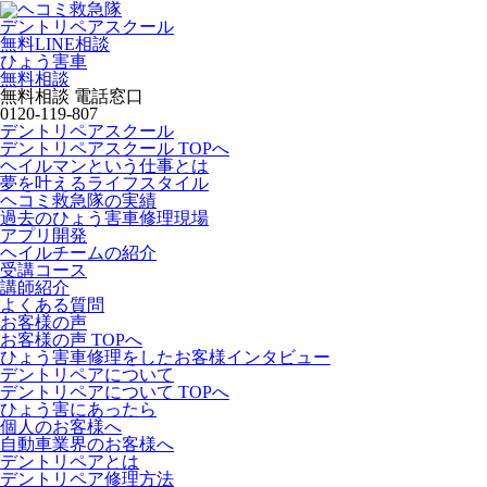
デントリペアスクール
無料LINE相談
ひょう害車
無料相談
無料相談 電話窓口
0120-119-807
デントリペアスクール
デントリペアスクール TOPへ
ヘイルマンという仕事とは
夢を叶えるライフスタイル
ヘコミ救急隊の実績
過去のひょう害車修理現場
アプリ開発
ヘイルチームの紹介
受講コース
講師紹介
よくある質問
お客様の声
お客様の声 TOPへ
ひょう害車修理をしたお客様インタビュー
デントリペアについて
デントリペアについて TOPへ
ひょう害にあったら
個人のお客様へ
自動車業界のお客様へ
デントリペアとは
デントリペア修理方法