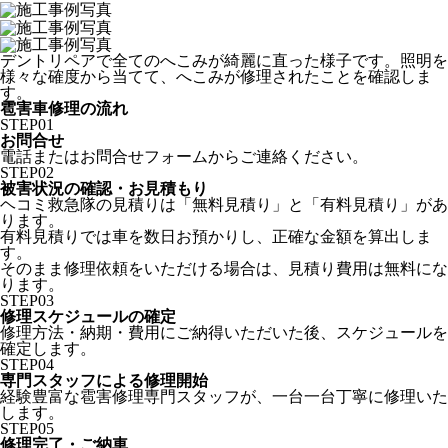
デントリペアで全てのへこみが綺麗に直った様子です。照明を
様々な確度から当てて、へこみが修理されたことを確認しま
す。
雹害車修理の流れ
STEP
01
お問合せ
電話またはお問合せフォームからご連絡ください。
STEP
02
被害状況の確認・お見積もり
ヘコミ救急隊の見積りは「無料見積り」と「有料見積り」があ
ります。
有料見積りでは車を数日お預かりし、正確な金額を算出しま
す。
そのまま修理依頼をいただける場合は、見積り費用は無料にな
ります。
STEP
03
修理スケジュールの確定
修理方法・納期・費用にご納得いただいた後、スケジュールを
確定します。
STEP
04
専門スタッフによる修理開始
経験豊富な雹害修理専門スタッフが、一台一台丁寧に修理いた
します。
STEP
05
修理完了・ご納車