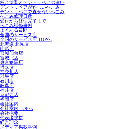
板金塗装とデントリペアの違い
デントリペアが難しいへこみ
デントリペアで直せないへこみ
へこみ修理日数
受付から修理完了まで
へこみ補修事例
よくある質問
全国のサービス店
全国のサービス店 TOPへ
北海道 北見店
山形店
宮城仙台店
宮城北店
東京練馬店
埼玉店
神奈川店
群馬店
石川店
岐阜店
福井店
京都西店
福岡店
会社案内
会社案内 TOPへ
会社概要
代表者挨拶
経営理念
メディア掲載事例