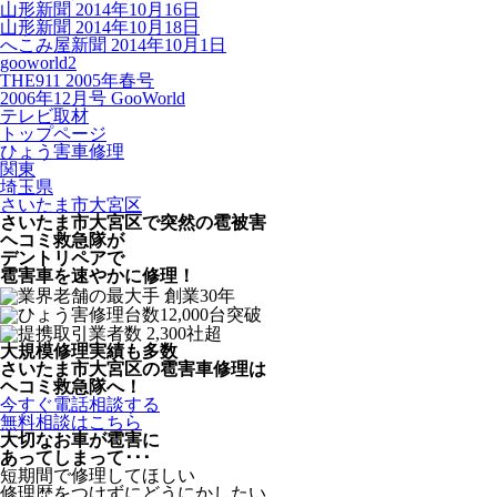
山形新聞 2014年10月16日
山形新聞 2014年10月18日
へこみ屋新聞 2014年10月1日
gooworld2
THE911 2005年春号
2006年12月号 GooWorld
テレビ取材
トップページ
ひょう害車修理
関東
埼玉県
さいたま市大宮区
さいたま市大宮区で突然の
雹被害
ヘコミ救急隊が
デントリペアで
雹害車を速やかに修理！
大規模修理実績も多数
さいたま市大宮区の雹害車修理は
ヘコミ救急隊へ！
今すぐ電話相談する
無料相談はこちら
大切なお車が雹害に
あってしまって･･･
短期間で修理してほしい
修理歴をつけずにどうにかしたい