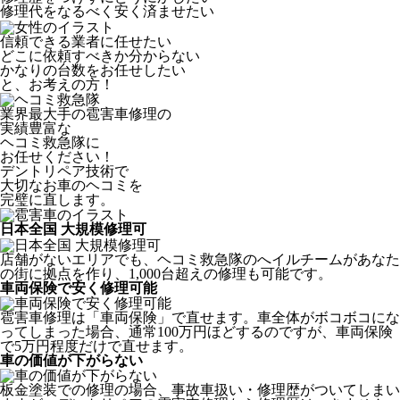
修理代をなるべく安く済ませたい
信頼できる業者に任せたい
どこに依頼すべきか分からない
かなりの台数をお任せしたい
と、お考えの方！
業界最大手の雹害車修理の
実績豊富な
ヘコミ救急隊
に
お任せください！
デントリペア技術で
大切なお車のヘコミを
完璧に直します。
日本全国 大規模修理可
店舗がないエリアでも、ヘコミ救急隊のへイルチームがあなた
の街に拠点を作り、1,000台超えの修理も可能です。
車両保険で安く修理可能
雹害車修理は「車両保険」で直せます。車全体がボコボコにな
ってしまった場合、通常100万円ほどするのですが、車両保険
で5万円程度だけで直せます。
車の価値が下がらない
板金塗装での修理の場合、事故車扱い・修理歴がついてしまい