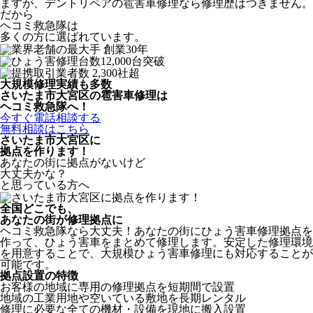
ますが、デントリペアの雹害車修理なら修理歴はつきません。
だから
ヘコミ救急隊は
多くの方に選ばれています。
大規模修理実績も多数
さいたま市大宮区の雹害車修理は
ヘコミ救急隊へ！
今すぐ電話相談する
無料相談はこちら
さいたま市大宮区
に
拠点を作ります！
あなたの街に拠点がないけど
大丈夫かな？
と思っている方へ
全国どこでも、
あなたの街が修理拠点に
ヘコミ救急隊なら大丈夫！あなたの街にひょう害車修理拠点を
作って、ひょう害車をまとめて修理します。安定した修理環境
を用意することで、大規模ひょう害車修理にも対応することが
可能です。
拠点設置の特徴
お客様の地域に専用の修理拠点を短期間で設置
地域の工業用地や空いている敷地を長期レンタル
修理に必要な全ての機材・設備を現地に搬入設置