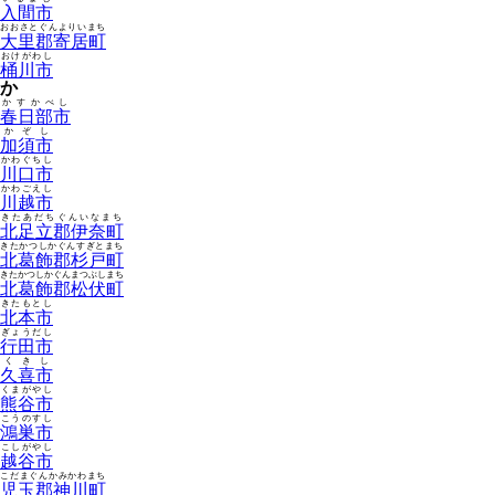
入間市
おおさとぐんよりいまち
大里郡寄居町
おけがわし
桶川市
か
かすかべし
春日部市
かぞし
加須市
かわぐちし
川口市
かわごえし
川越市
きたあだちぐんいなまち
北足立郡伊奈町
きたかつしかぐんすぎとまち
北葛飾郡杉戸町
きたかつしかぐんまつぶしまち
北葛飾郡松伏町
きたもとし
北本市
ぎょうだし
行田市
くきし
久喜市
くまがやし
熊谷市
こうのすし
鴻巣市
こしがやし
越谷市
こだまぐんかみかわまち
児玉郡神川町