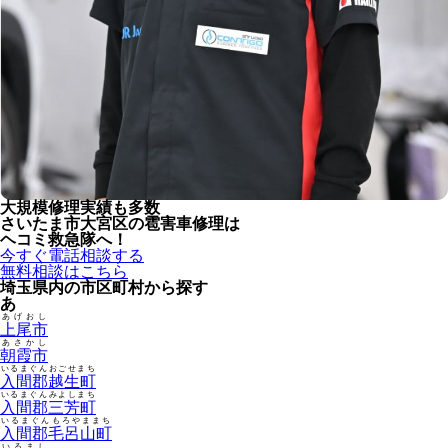
大規模修理実績も多数
さいたま市大宮区の雹害車修理は
ヘコミ救急隊へ！
今すぐ電話相談する
無料相談はこちら
埼玉県内の市区町村から探す
あ
あげおし
上尾市
あさかし
朝霞市
いるまぐんおごせまち
入間郡越生町
いるまぐんみよしまち
入間郡三芳町
いるまぐんもろやままち
入間郡毛呂山町
いるまし