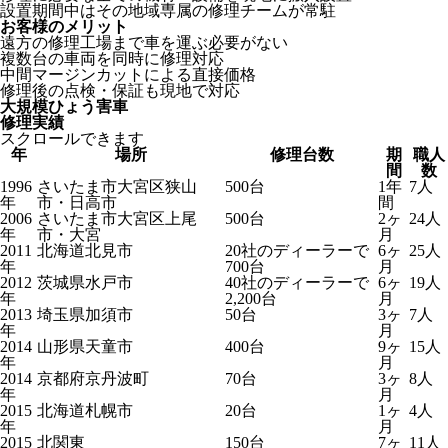
設置期間中はその地域専属の修理チームが常駐
お客様のメリット
遠方の修理工場まで車を運ぶ必要がない
複数台の車両を同時に修理対応
中間マージンカットによる直接価格
修理後の点検・保証も現地で対応
大規模ひょう害車
修理実績
スクロールできます
年
場所
修理台数
期
職人
間
数
1996
さいたま市大宮区狭山
500台
1年
7人
年
市・日高市
間
2006
さいたま市大宮区上尾
500台
2ヶ
24人
年
市・大宮
月
2011
北海道北見市
20社のディーラーで
6ヶ
25人
年
700台
月
2012
茨城県水戸市
40社のディーラーで
6ヶ
19人
年
2,200台
月
2013
埼玉県加須市
50台
3ヶ
7人
年
月
2014
山形県天童市
400台
9ヶ
15人
年
月
2014
京都府京丹波町
70台
3ヶ
8人
年
月
2015
北海道札幌市
20台
1ヶ
4人
年
月
2015
北関東
150台
7ヶ
11人