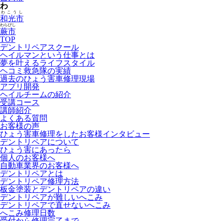
わ
わこうし
和光市
わらびし
蕨市
TOP
デントリペアスクール
ヘイルマンという仕事とは
夢を叶えるライフスタイル
ヘコミ救急隊の実績
過去のひょう害車修理現場
アプリ開発
ヘイルチームの紹介
受講コース
講師紹介
よくある質問
お客様の声
ひょう害車修理をしたお客様インタビュー
デントリペアについて
ひょう害にあったら
個人のお客様へ
自動車業界のお客様へ
デントリペアとは
デントリペア修理方法
板金塗装とデントリペアの違い
デントリペアが難しいへこみ
デントリペアで直せないへこみ
へこみ修理日数
受付から修理完了まで