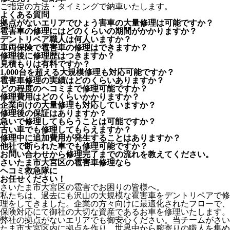
ご指定の方法・タイミングで納車いたします。
よくある質問
拠点がないエリアでひょう害車の大量修理は可能ですか？
雹害車の修理にはどのくらいの期間がかかりますか？
デントリペア職人は何人いますか？
車両保険で雹害車の修理はできますか？
修理後に修理歴はつきますか？
見積もりは有料ですか？
1,000台を超える大規模修理も対応可能ですか？
雹害車修理の実績はどのくらいありますか？
どの程度のヘコミまで修理可能ですか？
修理費用はどのくらいかかりますか？
企業向けの大量修理も対応していますか？
修理後の保証はありますか？
急いで修理してもらうことは可能ですか？
古い車でも修理してもらえますか？
修理中に追加費用が発生することはありますか？
他社で断られた車でも修理可能ですか？
お問い合わせから修理完了までの流れを教えてください。
さいたま市大宮区の雹害車修理なら
ヘコミ救急隊
に
お任せください！
さいたま市大宮区の雹害でお困りの皆様へ。
私たちは、過去にも沢山の大規模な雹害車をデントリペアで修
理をしてきました。企業の方々向けに最適化されたフローで、
保険対応にて御社の大切な資産であるお車を修理いたします。
弊社の拠点がないエリアでも御安心ください。当チームがさい
たま市大宮区内に拠点を作り、世界中から腕寄りの職人を集め