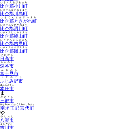
ひきぐんおがわまち
比企郡小川町
ひきぐんかわじままち
比企郡川島町
ひきぐんときがわまち
比企郡ときがわ町
ひきぐんなめがわまち
比企郡滑川町
ひきぐんはとやままち
比企郡鳩山町
ひきぐんよしみまち
比企郡吉見町
ひきぐんらんざんまち
比企郡嵐山町
ひだかし
日高市
ふかやし
深谷市
ふじみし
富士見市
ふじみのし
ふじみ野市
ほんじょうし
本庄市
ま
みさとし
三郷市
みなみさいたまぐんみやしろまち
南埼玉郡宮代町
や
やしおし
八潮市
よしかわし
吉川市