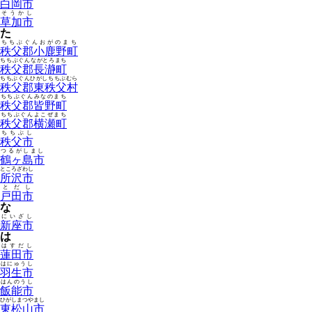
白岡市
そうかし
草加市
た
ちちぶぐんおがのまち
秩父郡小鹿野町
ちちぶぐんながとろまち
秩父郡長瀞町
ちちぶぐんひがしちちぶむら
秩父郡東秩父村
ちちぶぐんみなのまち
秩父郡皆野町
ちちぶぐんよこぜまち
秩父郡横瀬町
ちちぶし
秩父市
つるがしまし
鶴ヶ島市
ところざわし
所沢市
とだし
戸田市
な
にいざし
新座市
は
はすだし
蓮田市
はにゅうし
羽生市
はんのうし
飯能市
ひがしまつやまし
東松山市