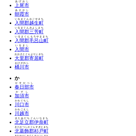
あげおし
上尾市
あさかし
朝霞市
いるまぐんおごせまち
入間郡越生町
いるまぐんみよしまち
入間郡三芳町
いるまぐんもろやままち
入間郡毛呂山町
いるまし
入間市
おおさとぐんよりいまち
大里郡寄居町
おけがわし
桶川市
か
かすかべし
春日部市
かぞし
加須市
かわぐちし
川口市
かわごえし
川越市
きたあだちぐんいなまち
北足立郡伊奈町
きたかつしかぐんすぎとまち
北葛飾郡杉戸町
きたかつしかぐんまつぶしまち