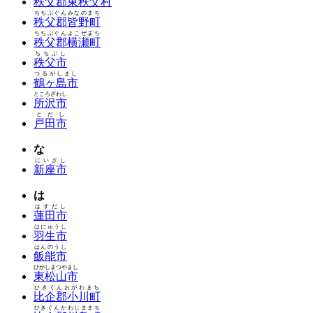
秩父郡東秩父村
ちちぶぐんみなのまち
秩父郡皆野町
ちちぶぐんよこぜまち
秩父郡横瀬町
ちちぶし
秩父市
つるがしまし
鶴ヶ島市
ところざわし
所沢市
とだし
戸田市
な
にいざし
新座市
は
はすだし
蓮田市
はにゅうし
羽生市
はんのうし
飯能市
ひがしまつやまし
東松山市
ひきぐんおがわまち
比企郡小川町
ひきぐんかわじままち