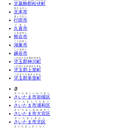
北葛飾郡松伏町
きたもとし
北本市
ぎょうだし
行田市
くきし
久喜市
くまがやし
熊谷市
こうのすし
鴻巣市
こしがやし
越谷市
こだまぐんかみかわまち
児玉郡神川町
こだまぐんかみさとまち
児玉郡上里町
こだまぐんみさとまち
児玉郡美里町
さ
さいたましいわつきく
さいたま市岩槻区
さいたましうらわく
さいたま市浦和区
さいたましおおみやく
さいたま市大宮区
さいたましきたく
さいたま市北区
さいたましさくらく