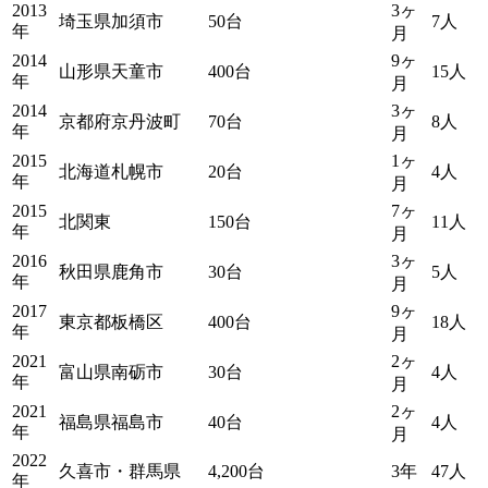
2013
3ヶ
埼玉県加須市
50台
7人
年
月
2014
9ヶ
山形県天童市
400台
15人
年
月
2014
3ヶ
京都府京丹波町
70台
8人
年
月
2015
1ヶ
北海道札幌市
20台
4人
年
月
2015
7ヶ
北関東
150台
11人
年
月
2016
3ヶ
秋田県鹿角市
30台
5人
年
月
2017
9ヶ
東京都板橋区
400台
18人
年
月
2021
2ヶ
富山県南砺市
30台
4人
年
月
2021
2ヶ
福島県福島市
40台
4人
年
月
2022
久喜市・群馬県
4,200台
3年
47人
年