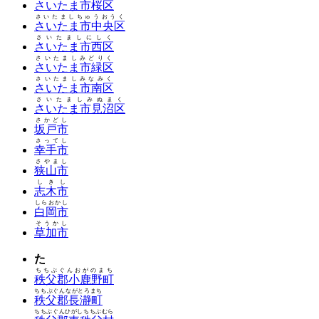
さいたま市桜区
さいたましちゅうおうく
さいたま市中央区
さいたましにしく
さいたま市西区
さいたましみどりく
さいたま市緑区
さいたましみなみく
さいたま市南区
さいたましみぬまく
さいたま市見沼区
さかどし
坂戸市
さってし
幸手市
さやまし
狭山市
しきし
志木市
しらおかし
白岡市
そうかし
草加市
た
ちちぶぐんおがのまち
秩父郡小鹿野町
ちちぶぐんながとろまち
秩父郡長瀞町
ちちぶぐんひがしちちぶむら