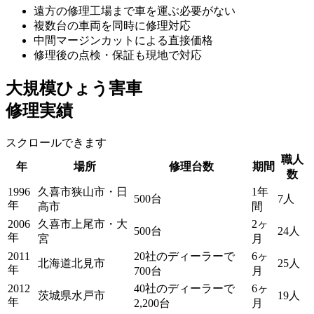
遠方の修理工場まで車を運ぶ必要がない
複数台の車両を同時に修理対応
中間マージンカットによる直接価格
修理後の点検・保証も現地で対応
大規模ひょう害車
修理実績
スクロールできます
職人
年
場所
修理台数
期間
数
1996
久喜市狭山市・日
1年
500台
7人
年
高市
間
2006
久喜市上尾市・大
2ヶ
500台
24人
年
宮
月
2011
20社のディーラーで
6ヶ
北海道北見市
25人
年
700台
月
2012
40社のディーラーで
6ヶ
茨城県水戸市
19人
年
2,200台
月