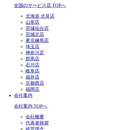
全国のサービス店 TOPへ
北海道 北見店
山形店
宮城仙台店
宮城北店
東京練馬店
埼玉店
神奈川店
群馬店
石川店
岐阜店
福井店
京都西店
福岡店
会社案内
会社案内 TOPへ
会社概要
代表者挨拶
経営理念