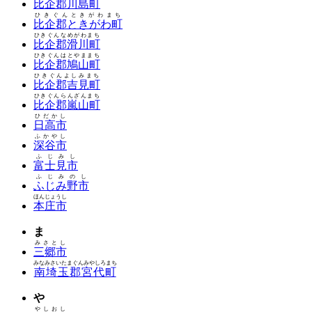
比企郡川島町
ひきぐんときがわまち
比企郡ときがわ町
ひきぐんなめがわまち
比企郡滑川町
ひきぐんはとやままち
比企郡鳩山町
ひきぐんよしみまち
比企郡吉見町
ひきぐんらんざんまち
比企郡嵐山町
ひだかし
日高市
ふかやし
深谷市
ふじみし
富士見市
ふじみのし
ふじみ野市
ほんじょうし
本庄市
ま
みさとし
三郷市
みなみさいたまぐんみやしろまち
南埼玉郡宮代町
や
やしおし