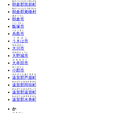
あさくらぐんちくぜんまち
朝倉郡筑前町
あさくらぐんとうほうむら
朝倉郡東峰村
あさくらし
朝倉市
いいづかし
飯塚市
いとしまし
糸島市
うきはし
うきは市
おおかわし
大川市
おおのじょうし
大野城市
おおむたし
大牟田市
おごおりし
小郡市
おんがぐんあしやまち
遠賀郡芦屋町
おんがぐんおかがきまち
遠賀郡岡垣町
おんがぐんおんがちょう
遠賀郡遠賀町
おんがぐんみずまきまち
遠賀郡水巻町
か
かすがし