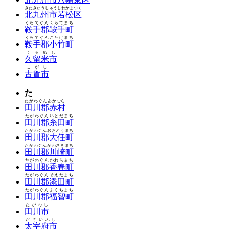
きたきゅうしゅうしわかまつく
北九州市若松区
くらてぐんくらてまち
鞍手郡鞍手町
くらてぐんこたけまち
鞍手郡小竹町
くるめし
久留米市
こがし
古賀市
た
たがわぐんあかむら
田川郡赤村
たがわぐんいとだまち
田川郡糸田町
たがわぐんおおとうまち
田川郡大任町
たがわぐんかわさきまち
田川郡川崎町
たがわぐんかわらまち
田川郡香春町
たがわぐんそえだまち
田川郡添田町
たがわぐんふくちまち
田川郡福智町
たがわし
田川市
だざいふし
太宰府市