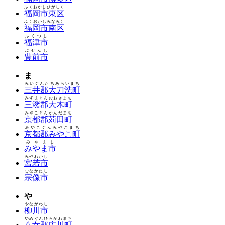
ふくおかしひがしく
福岡市東区
ふくおかしみなみく
福岡市南区
ふくつし
福津市
ぶぜんし
豊前市
ま
みいぐんたちあらいまち
三井郡大刀洗町
みずまぐんおおきまち
三潴郡大木町
みやこぐんかんだまち
京都郡苅田町
みやこぐんみやこまち
京都郡みやこ町
みやまし
みやま市
みやわかし
宮若市
むなかたし
宗像市
や
やながわし
柳川市
やめぐんひろかわまち