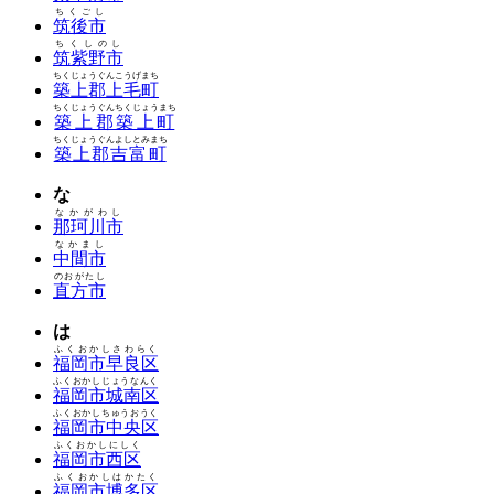
ちくごし
筑後市
ちくしのし
筑紫野市
ちくじょうぐんこうげまち
築上郡上毛町
ちくじょうぐんちくじょうまち
築上郡築上町
ちくじょうぐんよしとみまち
築上郡吉富町
な
なかがわし
那珂川市
なかまし
中間市
のおがたし
直方市
は
ふくおかしさわらく
福岡市早良区
ふくおかしじょうなんく
福岡市城南区
ふくおかしちゅうおうく
福岡市中央区
ふくおかしにしく
福岡市西区
ふくおかしはかたく
福岡市博多区