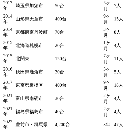
2013
3ヶ
埼玉県加須市
50台
7人
年
月
2014
9ヶ
山形県天童市
400台
15人
年
月
2014
3ヶ
京都府京丹波町
70台
8人
年
月
2015
1ヶ
北海道札幌市
20台
4人
年
月
2015
7ヶ
北関東
150台
11人
年
月
2016
3ヶ
秋田県鹿角市
30台
5人
年
月
2017
9ヶ
東京都板橋区
400台
18人
年
月
2021
2ヶ
富山県南砺市
30台
4人
年
月
2021
2ヶ
福島県福島市
40台
4人
年
月
2022
豊前市・群馬県
4,200台
3年
47人
年