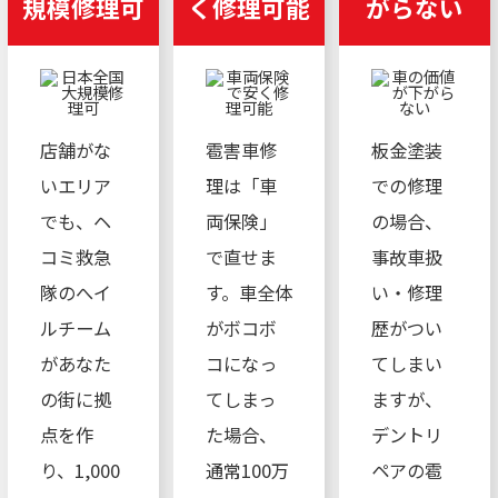
規模修理可
く修理可能
がらない
店舗がな
雹害車修
板金塗装
いエリア
理は「車
での修理
でも、ヘ
両保険」
の場合、
コミ救急
で直せま
事故車扱
隊のへイ
す。車全体
い・修理
ルチーム
がボコボ
歴がつい
があなた
コになっ
てしまい
の街に拠
てしまっ
ますが、
点を作
た場合、
デントリ
り、1,000
通常100万
ペアの雹