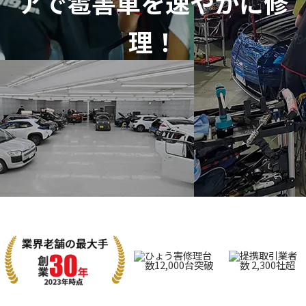
アで
雹害車を速やかに修
理！