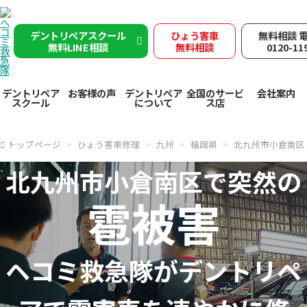
デントリペアスクール
ひょう害車
無料相談 
無料LINE相談
無料相談
0120-11
デントリペア
お客様の声
デントリペア
全国のサービ
会社案内
スクール
について
ス店
トップページ
ひょう害車修理
九州
福岡県
北九州市小倉南区
北九州市小倉南区で突然の
雹被害
ヘコミ救急隊が
デントリペ