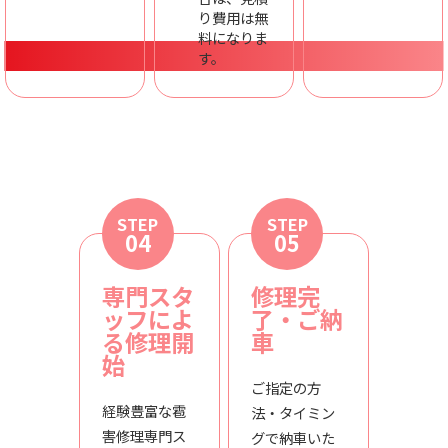
り費用は無
料になりま
す。
STEP
STEP
04
05
専門スタ
修理完
ッフによ
了・ご納
る修理開
車
始
ご指定の方
経験豊富な雹
法・タイミン
害修理専門ス
グで納車いた