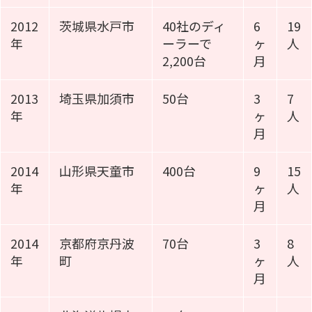
2012
茨城県水戸市
40社のディ
6
19
年
ーラーで
ヶ
人
2,200台
月
2013
埼玉県加須市
50台
3
7
年
ヶ
人
月
2014
山形県天童市
400台
9
15
年
ヶ
人
月
2014
京都府京丹波
70台
3
8
年
町
ヶ
人
月