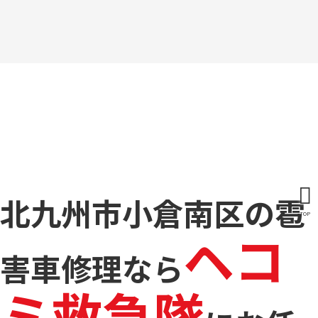
北九州市小倉南区の雹
TOP
ヘコ
害車修理なら
ミ救急隊