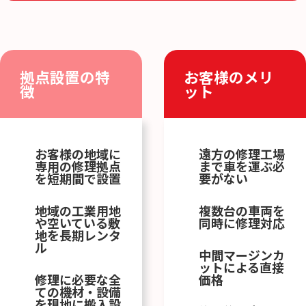
拠点設置の特
お客様のメリ
徴
ット
お客様の地域に
遠方の修理工場
専用の修理拠点
まで車を運ぶ必
を短期間で設置
要がない
地域の工業用地
複数台の車両を
や空いている敷
同時に修理対応
地を長期レンタ
ル
中間マージンカ
ットによる直接
修理に必要な全
価格
ての機材・設備
を現地に搬入設