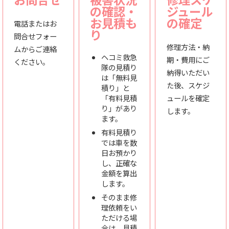
の確認・
ジュール
お見積も
の確定
電話またはお
り
問合せフォー
修理方法・納
ムからご連絡
ヘコミ救急
期・費用にご
ください。
隊の見積り
納得いただい
は「無料見
た後、スケジ
積り」と
「有料見積
ュールを確定
り」があり
します。
ます。
有料見積り
では車を数
日お預かり
し、正確な
金額を算出
します。
そのまま修
理依頼をい
ただける場
合は、見積