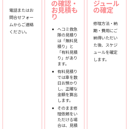
の確認・
ジュール
お見積も
の確定
電話またはお
り
問合せフォー
修理方法・納
ムからご連絡
ヘコミ救急
期・費用にご
ください。
隊の見積り
納得いただい
は「無料見
た後、スケジ
積り」と
「有料見積
ュールを確定
り」があり
します。
ます。
有料見積り
では車を数
日お預かり
し、正確な
金額を算出
します。
そのまま修
理依頼をい
ただける場
合は、見積