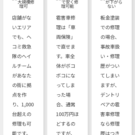
店舗がな
雹害車修
板金塗装
いエリア
理は「車
での修理
でも、ヘ
両保険」
の場合、
コミ救急
で直せま
事故車扱
隊のへイ
す。車全
い・修理
ルチーム
体がボコ
歴がつい
があなた
ボコにな
てしまい
の街に拠
ってしま
ますが、
点を作
った場
デントリ
り、1,000
合、通常
ペアの雹
台超えの
100万円ほ
害車修理
修理も可
どするの
なら修理
能です。
ですが、
歴はつき