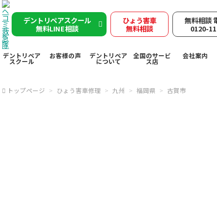
デントリペアスクール
ひょう害車
無料相談 
無料LINE相談
無料相談
0120-11
デントリペア
お客様の声
デントリペア
全国のサービ
会社案内
スクール
について
ス店
トップページ
ひょう害車修理
九州
福岡県
古賀市
古賀市で突然の
雹被害
ヘコミ救急隊が
デントリペ
アで
雹害車を速やかに修