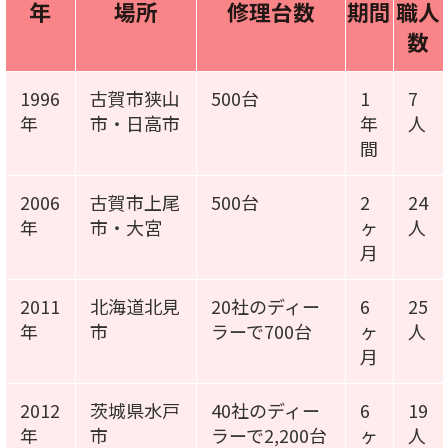
年
場所
修理台数
期間
職人
数
1996
古賀市狭山
500台
1
7
年
市・日高市
年
人
間
2006
古賀市上尾
500台
2
24
年
市・大宮
ヶ
人
月
2011
北海道北見
20社のディー
6
25
年
市
ラーで700台
ヶ
人
月
2012
茨城県水戸
40社のディー
6
19
年
市
ラーで2,200台
ヶ
人