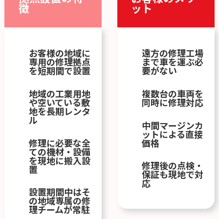
徴
ット
お客様の地域に
遠方の修理工場
専用の修理拠点
まで車を運ぶ必
を短期間で設置
要がない
地域の工業用地
複数台の車両を
や空いている敷
同時に修理対応
地を長期レンタ
ル
中間マージンカ
ットによる直接
修理に必要な全
価格
ての機材・設備
を現地に搬入設
修理後の点検・
置
保証も現地で対
応
設置期間中はそ
の地域専属の修
理チームが常駐