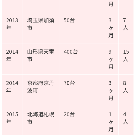
月
2013
埼玉県加須
50台
3
7
年
市
ヶ
人
月
2014
山形県天童
400台
9
15
年
市
ヶ
人
月
2014
京都府京丹
70台
3
8
年
波町
ヶ
人
月
2015
北海道札幌
20台
1
4
年
市
ヶ
人
月