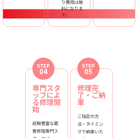
り費用は無
料になりま
す。
STEP
STEP
04
05
専門スタ
修理完
ッフによ
了・ご納
る修理開
車
始
ご指定の方
経験豊富な雹
法・タイミン
害修理専門ス
グで納車いた