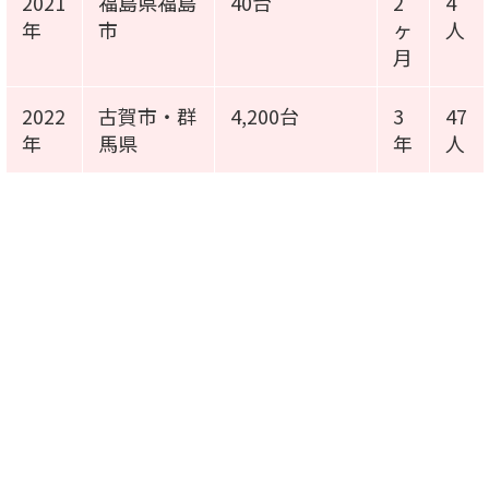
2021
福島県福島
40台
2
4
年
市
ヶ
人
月
2022
古賀市・群
4,200台
3
47
年
馬県
年
人
施工事例動画