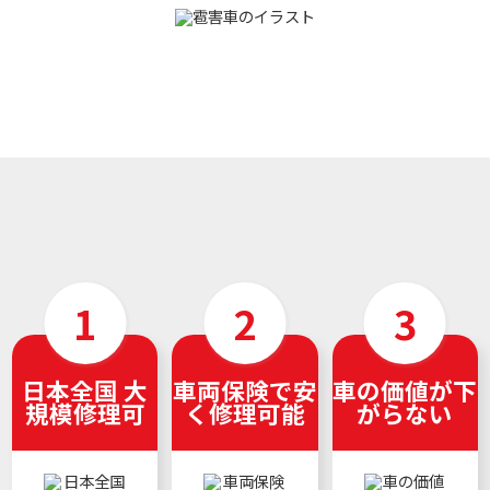
日本全国 大
車両保険で安
車の価値が下
規模修理可
く修理可能
がらない