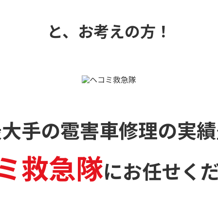
と、お考えの方！
最大手の雹害車修理の
実績
ミ救急隊
に
お任せく