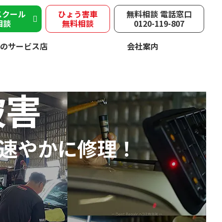
スクール
ひょう害車
無料相談 電話窓口
相談
無料相談
0120-119-807
のサービス店
会社案内
被害
速やかに修理！