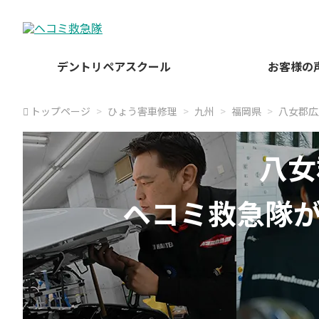
デントリペアスクール
お客様の
トップページ
ひょう害車修理
九州
福岡県
八女郡広
八女
ヘコミ救急隊