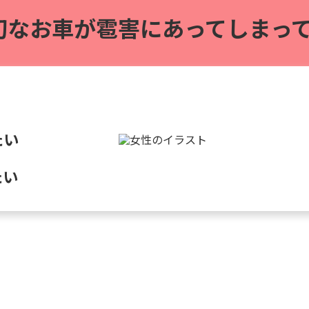
切なお車が雹害に
あってしまって
たい
たい