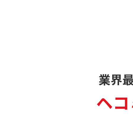
業界
ヘコ