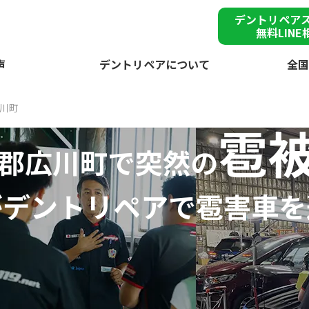
デントリペア
無料LINE
声
デントリペアについて
全国
川町
雹
郡広川町で突然の
が
デントリペアで
雹害車を