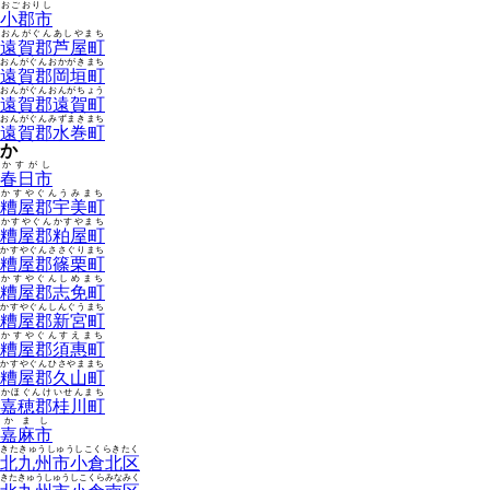
おごおりし
小郡市
おんがぐんあしやまち
遠賀郡芦屋町
おんがぐんおかがきまち
遠賀郡岡垣町
おんがぐんおんがちょう
遠賀郡遠賀町
おんがぐんみずまきまち
遠賀郡水巻町
か
かすがし
春日市
かすやぐんうみまち
糟屋郡宇美町
かすやぐんかすやまち
糟屋郡粕屋町
かすやぐんささぐりまち
糟屋郡篠栗町
かすやぐんしめまち
糟屋郡志免町
かすやぐんしんぐうまち
糟屋郡新宮町
かすやぐんすえまち
糟屋郡須惠町
かすやぐんひさやままち
糟屋郡久山町
かほぐんけいせんまち
嘉穂郡桂川町
かまし
嘉麻市
きたきゅうしゅうしこくらきたく
北九州市小倉北区
きたきゅうしゅうしこくらみなみく