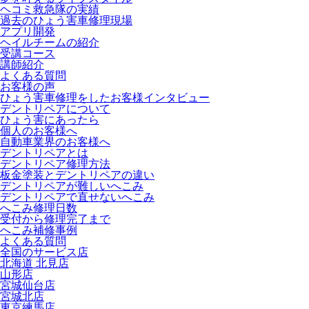
ヘコミ救急隊の実績
過去のひょう害車修理現場
アプリ開発
ヘイルチームの紹介
受講コース
講師紹介
よくある質問
お客様の声
ひょう害車修理をしたお客様インタビュー
デントリペアについて
ひょう害にあったら
個人のお客様へ
自動車業界のお客様へ
デントリペアとは
デントリペア修理方法
板金塗装とデントリペアの違い
デントリペアが難しいへこみ
デントリペアで直せないへこみ
へこみ修理日数
受付から修理完了まで
へこみ補修事例
よくある質問
全国のサービス店
北海道 北見店
山形店
宮城仙台店
宮城北店
東京練馬店