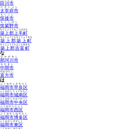
田川市
だざいふし
太宰府市
ちくごし
筑後市
ちくしのし
筑紫野市
ちくじょうぐんこうげまち
築上郡上毛町
ちくじょうぐんちくじょうまち
築上郡築上町
ちくじょうぐんよしとみまち
築上郡吉富町
な
なかがわし
那珂川市
なかまし
中間市
のおがたし
直方市
は
ふくおかしさわらく
福岡市早良区
ふくおかしじょうなんく
福岡市城南区
ふくおかしちゅうおうく
福岡市中央区
ふくおかしにしく
福岡市西区
ふくおかしはかたく
福岡市博多区
ふくおかしひがしく
福岡市東区
ふくおかしみなみく