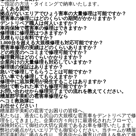
ご指定の方法・タイミングで納車いたします。
よくある質問
拠点がないエリアでひょう害車の大量修理は可能ですか？
雹害車の修理にはどのくらいの期間がかかりますか？
デントリペア職人は何人いますか？
車両保険で雹害車の修理はできますか？
修理後に修理歴はつきますか？
見積もりは有料ですか？
1,000台を超える大規模修理も対応可能ですか？
雹害車修理の実績はどのくらいありますか？
どの程度のヘコミまで修理可能ですか？
修理費用はどのくらいかかりますか？
企業向けの大量修理も対応していますか？
修理後の保証はありますか？
急いで修理してもらうことは可能ですか？
古い車でも修理してもらえますか？
修理中に追加費用が発生することはありますか？
他社で断られた車でも修理可能ですか？
お問い合わせから修理完了までの流れを教えてください。
糟屋郡宇美町の雹害車修理なら
ヘコミ救急隊
に
お任せください！
糟屋郡宇美町の雹害でお困りの皆様へ。
私たちは、過去にも沢山の大規模な雹害車をデントリペアで修
理をしてきました。企業の方々向けに最適化されたフローで、
保険対応にて御社の大切な資産であるお車を修理いたします。
弊社の拠点がないエリアでも御安心ください。当チームが糟屋
郡宇美町内に拠点を作り、世界中から腕寄りの職人を集めて修