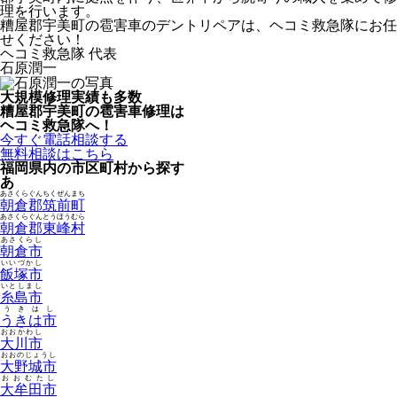
理を行います。
糟屋郡宇美町の雹害車のデントリペアは、ヘコミ救急隊にお任
せください！
ヘコミ救急隊 代表
石原潤一
大規模修理実績も多数
糟屋郡宇美町の雹害車修理は
ヘコミ救急隊へ！
今すぐ電話相談する
無料相談はこちら
福岡県内の市区町村から探す
あ
あさくらぐんちくぜんまち
朝倉郡筑前町
あさくらぐんとうほうむら
朝倉郡東峰村
あさくらし
朝倉市
いいづかし
飯塚市
いとしまし
糸島市
うきはし
うきは市
おおかわし
大川市
おおのじょうし
大野城市
おおむたし
大牟田市