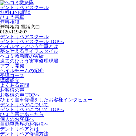
デントリペアスクール
無料LINE相談
ひょう害車
無料相談
無料相談 電話窓口
0120-119-807
デントリペアスクール
デントリペアスクール TOPへ
ヘイルマンという仕事とは
夢を叶えるライフスタイル
ヘコミ救急隊の実績
過去のひょう害車修理現場
アプリ開発
ヘイルチームの紹介
受講コース
講師紹介
よくある質問
お客様の声
お客様の声 TOPへ
ひょう害車修理をしたお客様インタビュー
デントリペアについて
デントリペアについて TOPへ
ひょう害にあったら
個人のお客様へ
自動車業界のお客様へ
デントリペアとは
デントリペア修理方法