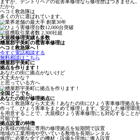
ますが、デントリペアの雹害車修理なら修理歴はつきません。
だから
ヘコミ救急隊は
多くの方に選ばれています。
大規模修理実績も多数
糟屋郡宇美町の雹害車修理は
ヘコミ救急隊へ！
今すぐ電話相談する
無料相談はこちら
糟屋郡宇美町
に
拠点を作ります！
あなたの街に拠点がないけど
大丈夫かな？
と思っている方へ
全国どこでも、
あなたの街が修理拠点に
ヘコミ救急隊なら大丈夫！あなたの街にひょう害車修理拠点を
作って、ひょう害車をまとめて修理します。安定した修理環境
を用意することで、大規模ひょう害車修理にも対応することが
可能です。
拠点設置の特徴
お客様の地域に専用の修理拠点を短期間で設置
地域の工業用地や空いている敷地を長期レンタル
修理に必要な全ての機材・設備を現地に搬入設置