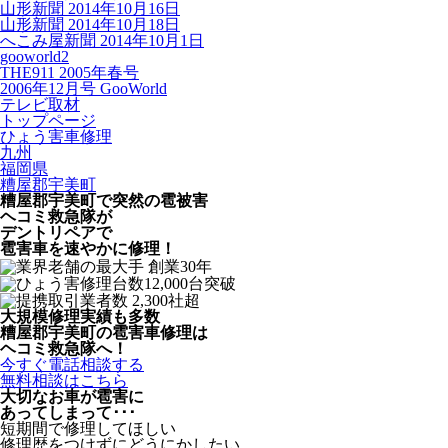
山形新聞 2014年10月16日
山形新聞 2014年10月18日
へこみ屋新聞 2014年10月1日
gooworld2
THE911 2005年春号
2006年12月号 GooWorld
テレビ取材
トップページ
ひょう害車修理
九州
福岡県
糟屋郡宇美町
糟屋郡宇美町で突然の
雹被害
ヘコミ救急隊が
デントリペアで
雹害車を速やかに修理！
大規模修理実績も多数
糟屋郡宇美町の雹害車修理は
ヘコミ救急隊へ！
今すぐ電話相談する
無料相談はこちら
大切なお車が雹害に
あってしまって･･･
短期間で修理してほしい
修理歴をつけずにどうにかしたい