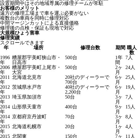
設置期間中はその地域専属の修理チームが常駐
お客様のメリット
遠方の修理工場まで車を運ぶ必要がない
複数台の車両を同時に修理対応
中間マージンカットによる直接価格
修理後の点検・保証も現地で対応
大規模ひょう害車
修理実績
スクロールできます
年
場所
修理台数
期間
職人
数
1996
糟屋郡宇美町狭山市・
500台
1年
7人
年
日高市
間
2006
糟屋郡宇美町上尾市・
500台
2ヶ
24人
年
大宮
月
2011
北海道北見市
20社のディーラーで
6ヶ
25人
年
700台
月
2012
茨城県水戸市
40社のディーラーで
6ヶ
19人
年
2,200台
月
2013
埼玉県加須市
50台
3ヶ
7人
年
月
2014
山形県天童市
400台
9ヶ
15人
年
月
2014
京都府京丹波町
70台
3ヶ
8人
年
月
2015
北海道札幌市
20台
1ヶ
4人
年
月
2015
北関東
150台
7ヶ
11人