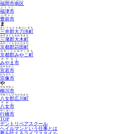
福岡市南区
ふくつし
福津市
ぶぜんし
豊前市
ま
みいぐんたちあらいまち
三井郡大刀洗町
みずまぐんおおきまち
三潴郡大木町
みやこぐんかんだまち
京都郡苅田町
みやこぐんみやこまち
京都郡みやこ町
みやまし
みやま市
みやわかし
宮若市
むなかたし
宗像市
や
やながわし
柳川市
やめぐんひろかわまち
八女郡広川町
やめし
八女市
ゆくはしし
行橋市
TOP
デントリペアスクール
ヘイルマンという仕事とは
夢を叶えるライフスタイル