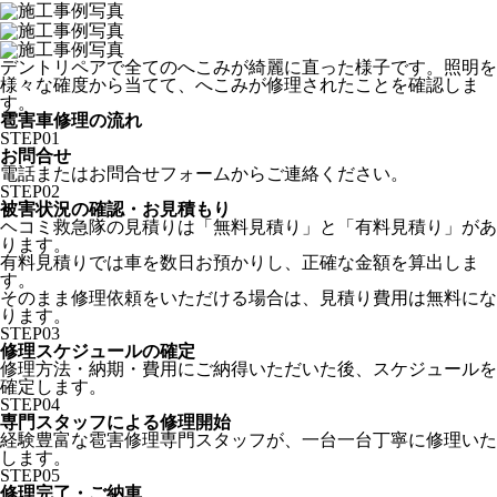
デントリペアで全てのへこみが綺麗に直った様子です。照明を
様々な確度から当てて、へこみが修理されたことを確認しま
す。
雹害車修理の流れ
STEP
01
お問合せ
電話またはお問合せフォームからご連絡ください。
STEP
02
被害状況の確認・お見積もり
ヘコミ救急隊の見積りは「無料見積り」と「有料見積り」があ
ります。
有料見積りでは車を数日お預かりし、正確な金額を算出しま
す。
そのまま修理依頼をいただける場合は、見積り費用は無料にな
ります。
STEP
03
修理スケジュールの確定
修理方法・納期・費用にご納得いただいた後、スケジュールを
確定します。
STEP
04
専門スタッフによる修理開始
経験豊富な雹害修理専門スタッフが、一台一台丁寧に修理いた
します。
STEP
05
修理完了・ご納車