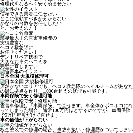
修理代をなるべく安く済ませたい
信頼できる業者に任せたい
どこに依頼すべきか分からない
かなりの台数をお任せしたい
と、お考えの方！
業界最大手の雹害車修理の
実績豊富な
ヘコミ救急隊
に
お任せください！
デントリペア技術で
大切なお車のヘコミを
完璧に直します。
日本全国 大規模修理可
店舗がないエリアでも、ヘコミ救急隊のへイルチームがあなた
の街に拠点を作り、1,000台超えの修理も可能です。
車両保険で安く修理可能
雹害車修理は「車両保険」で直せます。車全体がボコボコにな
ってしまった場合、通常100万円ほどするのですが、車両保険
で5万円程度だけで直せます。
車の価値が下がらない
板金塗装での修理の場合、事故車扱い・修理歴がついてしまい