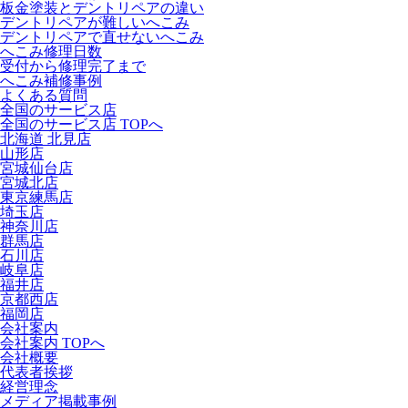
板金塗装とデントリペアの違い
デントリペアが難しいへこみ
デントリペアで直せないへこみ
へこみ修理日数
受付から修理完了まで
へこみ補修事例
よくある質問
全国のサービス店
全国のサービス店 TOPへ
北海道 北見店
山形店
宮城仙台店
宮城北店
東京練馬店
埼玉店
神奈川店
群馬店
石川店
岐阜店
福井店
京都西店
福岡店
会社案内
会社案内 TOPへ
会社概要
代表者挨拶
経営理念
メディア掲載事例