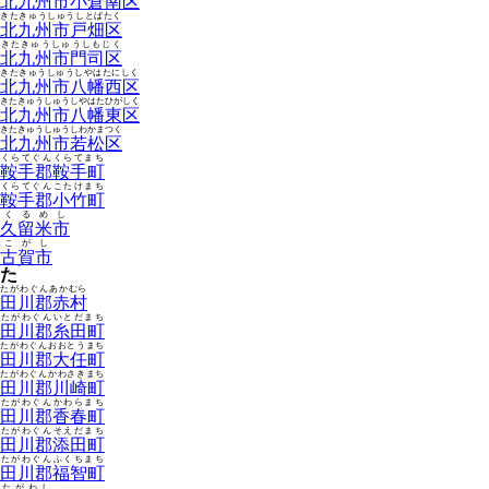
北九州市小倉南区
きたきゅうしゅうしとばたく
北九州市戸畑区
きたきゅうしゅうしもじく
北九州市門司区
きたきゅうしゅうしやはたにしく
北九州市八幡西区
きたきゅうしゅうしやはたひがしく
北九州市八幡東区
きたきゅうしゅうしわかまつく
北九州市若松区
くらてぐんくらてまち
鞍手郡鞍手町
くらてぐんこたけまち
鞍手郡小竹町
くるめし
久留米市
こがし
古賀市
た
たがわぐんあかむら
田川郡赤村
たがわぐんいとだまち
田川郡糸田町
たがわぐんおおとうまち
田川郡大任町
たがわぐんかわさきまち
田川郡川崎町
たがわぐんかわらまち
田川郡香春町
たがわぐんそえだまち
田川郡添田町
たがわぐんふくちまち
田川郡福智町
たがわし