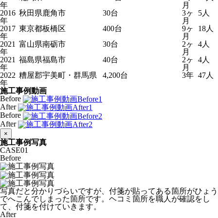
年
月
2016
秋田県鹿角市
30台
3ヶ
5人
年
月
2017
東京都板橋区
400台
9ヶ
18人
年
月
2021
富山県南砺市
30台
2ヶ
4人
年
月
2021
福島県福島市
40台
2ヶ
4人
年
月
2022
糟屋郡宇美町・群馬県
4,200台
3年
47人
年
施工事例動画
Before
After
Before
After
×
施工事例写真
CASE
01
Before
写真だと分かりづらいですが、付箋が貼ってある箇所がひょう
でへこんでしまった箇所です。ヘコミ箇所を職人が確認をし
て、付箋を付けていきます。
After