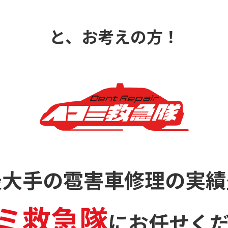
と、お考えの方！
最大手の雹害車修理の
実績
ミ救急隊
に
お任せく