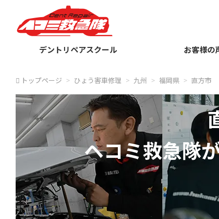
デントリペアスクール
お客様の
トップページ
ひょう害車修理
九州
福岡県
直方市
ヘコミ救急隊