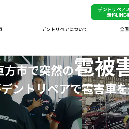
デントリペア
無料LINE
声
デントリペアについて
全国
雹被
直方市で突然の
が
デントリペアで
雹害車を