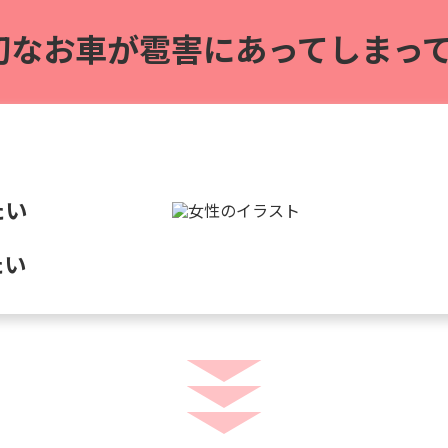
切なお車が雹害に
あってしまって
たい
たい