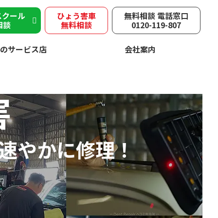
スクール
ひょう害車
無料相談 電話窓口
相談
無料相談
0120-119-807
のサービス店
会社案内
害
速やかに修理！