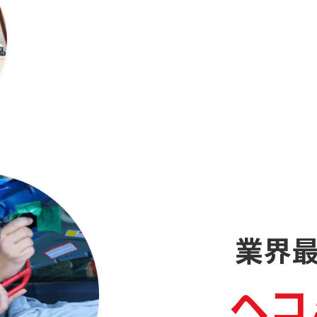
業界
ヘコ