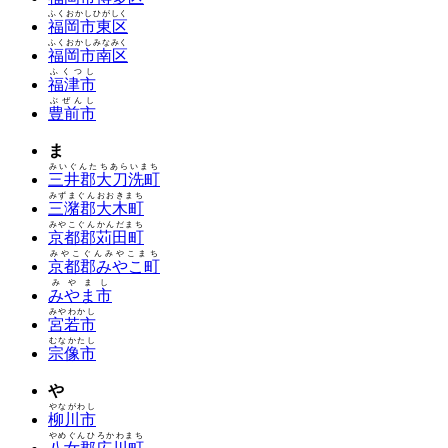
ふくおかしひがしく
福岡市東区
ふくおかしみなみく
福岡市南区
ふくつし
福津市
ぶぜんし
豊前市
ま
みいぐんたちあらいまち
三井郡大刀洗町
みずまぐんおおきまち
三潴郡大木町
みやこぐんかんだまち
京都郡苅田町
みやこぐんみやこまち
京都郡みやこ町
みやまし
みやま市
みやわかし
宮若市
むなかたし
宗像市
や
やながわし
柳川市
やめぐんひろかわまち