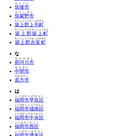
ちくごし
筑後市
ちくしのし
筑紫野市
ちくじょうぐんこうげまち
築上郡上毛町
ちくじょうぐんちくじょうまち
築上郡築上町
ちくじょうぐんよしとみまち
築上郡吉富町
な
なかがわし
那珂川市
なかまし
中間市
のおがたし
直方市
は
ふくおかしさわらく
福岡市早良区
ふくおかしじょうなんく
福岡市城南区
ふくおかしちゅうおうく
福岡市中央区
ふくおかしにしく
福岡市西区
ふくおかしはかたく
福岡市博多区