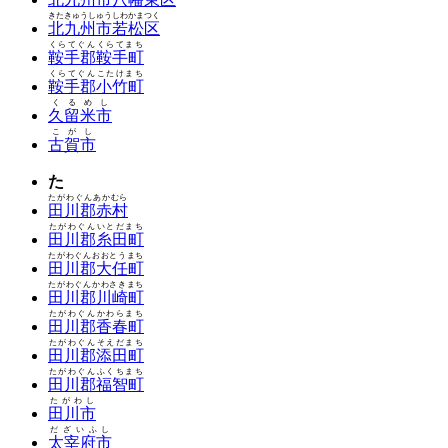
きたきゅうしゅうしわかまつく
北九州市若松区
くらてぐんくらてまち
鞍手郡鞍手町
くらてぐんこたけまち
鞍手郡小竹町
くるめし
久留米市
こがし
古賀市
た
たがわぐんあかむら
田川郡赤村
たがわぐんいとだまち
田川郡糸田町
たがわぐんおおとうまち
田川郡大任町
たがわぐんかわさきまち
田川郡川崎町
たがわぐんかわらまち
田川郡香春町
たがわぐんそえだまち
田川郡添田町
たがわぐんふくちまち
田川郡福智町
たがわし
田川市
だざいふし
太宰府市