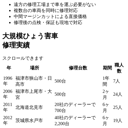
遠方の修理工場まで車を運ぶ必要がない
複数台の車両を同時に修理対応
中間マージンカットによる直接価格
修理後の点検・保証も現地で対応
大規模ひょう害車
修理実績
スクロールできます
職人
年
場所
修理台数
期間
数
1996
福津市狭山市・日
1年
500台
7人
年
高市
間
2006
福津市上尾市・大
2ヶ
500台
24人
年
宮
月
2011
20社のディーラーで
6ヶ
北海道北見市
25人
年
700台
月
2012
40社のディーラーで
6ヶ
茨城県水戸市
19人
年
2,200台
月