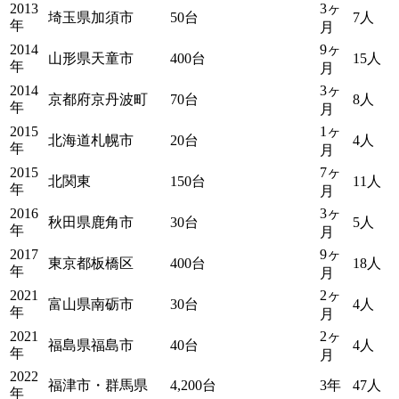
2013
3ヶ
埼玉県加須市
50台
7人
年
月
2014
9ヶ
山形県天童市
400台
15人
年
月
2014
3ヶ
京都府京丹波町
70台
8人
年
月
2015
1ヶ
北海道札幌市
20台
4人
年
月
2015
7ヶ
北関東
150台
11人
年
月
2016
3ヶ
秋田県鹿角市
30台
5人
年
月
2017
9ヶ
東京都板橋区
400台
18人
年
月
2021
2ヶ
富山県南砺市
30台
4人
年
月
2021
2ヶ
福島県福島市
40台
4人
年
月
2022
福津市・群馬県
4,200台
3年
47人
年