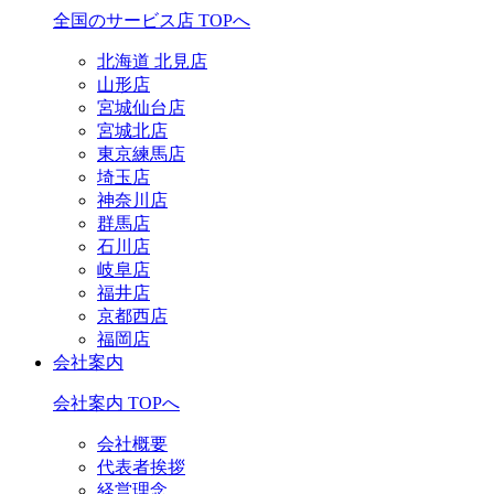
全国のサービス店 TOPへ
北海道 北見店
山形店
宮城仙台店
宮城北店
東京練馬店
埼玉店
神奈川店
群馬店
石川店
岐阜店
福井店
京都西店
福岡店
会社案内
会社案内 TOPへ
会社概要
代表者挨拶
経営理念