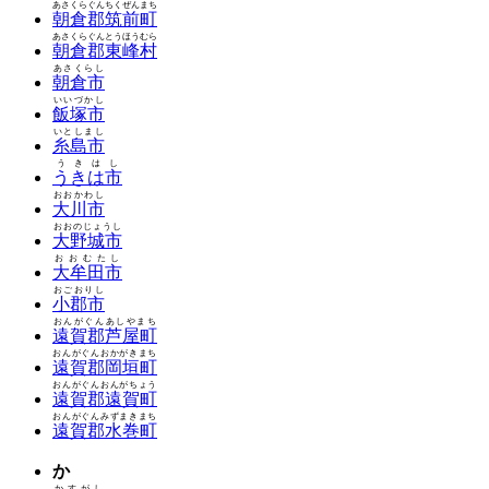
あさくらぐんちくぜんまち
朝倉郡筑前町
あさくらぐんとうほうむら
朝倉郡東峰村
あさくらし
朝倉市
いいづかし
飯塚市
いとしまし
糸島市
うきはし
うきは市
おおかわし
大川市
おおのじょうし
大野城市
おおむたし
大牟田市
おごおりし
小郡市
おんがぐんあしやまち
遠賀郡芦屋町
おんがぐんおかがきまち
遠賀郡岡垣町
おんがぐんおんがちょう
遠賀郡遠賀町
おんがぐんみずまきまち
遠賀郡水巻町
か
かすがし