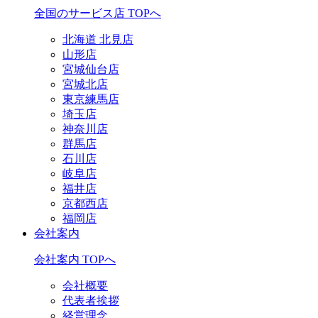
全国のサービス店 TOPへ
北海道 北見店
山形店
宮城仙台店
宮城北店
東京練馬店
埼玉店
神奈川店
群馬店
石川店
岐阜店
福井店
京都西店
福岡店
会社案内
会社案内 TOPへ
会社概要
代表者挨拶
経営理念