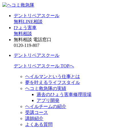
デントリペアスクール
無料LINE相談
ひょう害車
無料相談
無料相談 電話窓口
0120-119-807
デントリペアスクール
デントリペアスクール TOPへ
ヘイルマンという仕事とは
夢を叶えるライフスタイル
ヘコミ救急隊の実績
過去のひょう害車修理現場
アプリ開発
ヘイルチームの紹介
受講コース
講師紹介
よくある質問