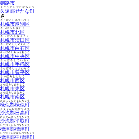
釧路市
くどうぐんせたなちょう
久遠郡せたな町
さ
さっぽろしあつべつく
札幌市厚別区
さっぽろしきたく
札幌市北区
さっぽろしきよたく
札幌市清田区
さっぽろししろいしく
札幌市白石区
さっぽろしちゅうおうく
札幌市中央区
さっぽろしていねく
札幌市手稲区
さっぽろしとよひらく
札幌市豊平区
さっぽろしにしく
札幌市西区
さっぽろしひがしく
札幌市東区
さっぽろしみなみく
札幌市南区
さまにぐんさまにちょう
様似郡様似町
さるぐんひだかちょう
沙流郡日高町
さるぐんびらとりちょう
沙流郡平取町
しべつぐんしべつちょう
標津郡標津町
しべつぐんなかしべつちょう
標津郡中標津町