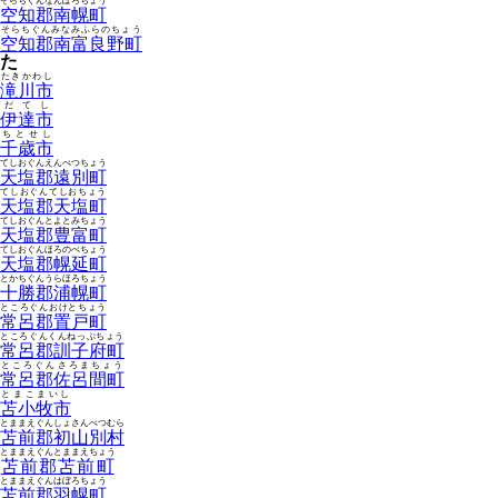
そらちぐんなんぽろちょう
空知郡南幌町
そらちぐんみなみふらのちょう
空知郡南富良野町
た
たきかわし
滝川市
だてし
伊達市
ちとせし
千歳市
てしおぐんえんべつちょう
天塩郡遠別町
てしおぐんてしおちょう
天塩郡天塩町
てしおぐんとよとみちょう
天塩郡豊富町
てしおぐんほろのべちょう
天塩郡幌延町
とかちぐんうらほろちょう
十勝郡浦幌町
ところぐんおけとちょう
常呂郡置戸町
ところぐんくんねっぷちょう
常呂郡訓子府町
ところぐんさろまちょう
常呂郡佐呂間町
とまこまいし
苫小牧市
とままえぐんしょさんべつむら
苫前郡初山別村
とままえぐんとままえちょう
苫前郡苫前町
とままえぐんはぼろちょう
苫前郡羽幌町