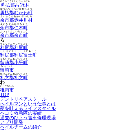
ゆうふつぐんしむかっぷむら
勇払郡占冠村
ゆうふつぐんむかわちょう
勇払郡むかわ町
よいちぐんあかいがわむら
余市郡赤井川村
よいちぐんにきちょう
余市郡仁木町
よいちぐんよいちちょう
余市郡余市町
ら
りしりぐんりしりちょう
利尻郡利尻町
りしりぐんりしりふじちょう
利尻郡利尻富士町
るもいぐんおびらちょう
留萌郡小平町
るもいし
留萌市
れぶんぐんれぶんちょう
礼文郡礼文町
わ
わっかないし
稚内市
TOP
デントリペアスクール
ヘイルマンという仕事とは
夢を叶えるライフスタイル
ヘコミ救急隊の実績
過去のひょう害車修理現場
アプリ開発
ヘイルチームの紹介