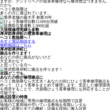
ますが、デントリペアの雹害車修理なら修理歴はつきません。
だから
ヘコミ救急隊は
多くの方に選ばれています。
大規模修理実績も多数
厚岸郡厚岸町の雹害車修理は
ヘコミ救急隊へ！
今すぐ電話相談する
無料相談はこちら
厚岸郡厚岸町
に
拠点を作ります！
あなたの街に拠点がないけど
大丈夫かな？
と思っている方へ
全国どこでも、
あなたの街が修理拠点に
ヘコミ救急隊なら大丈夫！あなたの街にひょう害車修理拠点を
作って、ひょう害車をまとめて修理します。安定した修理環境
を用意することで、大規模ひょう害車修理にも対応することが
可能です。
拠点設置の特徴
お客様の地域に専用の修理拠点を短期間で設置
地域の工業用地や空いている敷地を長期レンタル
修理に必要な全ての機材・設備を現地に搬入設置