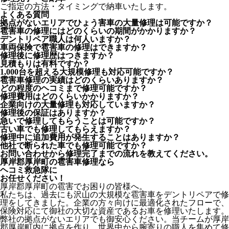
ご指定の方法・タイミングで納車いたします。
よくある質問
拠点がないエリアでひょう害車の大量修理は可能ですか？
雹害車の修理にはどのくらいの期間がかかりますか？
デントリペア職人は何人いますか？
車両保険で雹害車の修理はできますか？
修理後に修理歴はつきますか？
見積もりは有料ですか？
1,000台を超える大規模修理も対応可能ですか？
雹害車修理の実績はどのくらいありますか？
どの程度のヘコミまで修理可能ですか？
修理費用はどのくらいかかりますか？
企業向けの大量修理も対応していますか？
修理後の保証はありますか？
急いで修理してもらうことは可能ですか？
古い車でも修理してもらえますか？
修理中に追加費用が発生することはありますか？
他社で断られた車でも修理可能ですか？
お問い合わせから修理完了までの流れを教えてください。
厚岸郡厚岸町の雹害車修理なら
ヘコミ救急隊
に
お任せください！
厚岸郡厚岸町の雹害でお困りの皆様へ。
私たちは、過去にも沢山の大規模な雹害車をデントリペアで修
理をしてきました。企業の方々向けに最適化されたフローで、
保険対応にて御社の大切な資産であるお車を修理いたします。
弊社の拠点がないエリアでも御安心ください。当チームが厚岸
郡厚岸町内に拠点を作り、世界中から腕寄りの職人を集めて修