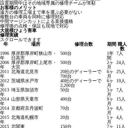
設置期間中はその地域専属の修理チームが常駐
お客様のメリット
遠方の修理工場まで車を運ぶ必要がない
複数台の車両を同時に修理対応
中間マージンカットによる直接価格
修理後の点検・保証も現地で対応
大規模ひょう害車
修理実績
スクロールできます
年
場所
修理台数
期間
職人
数
1996
厚岸郡厚岸町狭山市・
500台
1年
7人
年
日高市
間
2006
厚岸郡厚岸町上尾市・
500台
2ヶ
24人
年
大宮
月
2011
北海道北見市
20社のディーラーで
6ヶ
25人
年
700台
月
2012
茨城県水戸市
40社のディーラーで
6ヶ
19人
年
2,200台
月
2013
埼玉県加須市
50台
3ヶ
7人
年
月
2014
山形県天童市
400台
9ヶ
15人
年
月
2014
京都府京丹波町
70台
3ヶ
8人
年
月
2015
北海道札幌市
20台
1ヶ
4人
年
月
2015
北関東
150台
7ヶ
11人