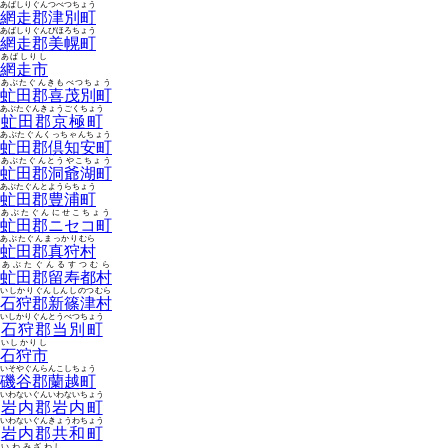
あばしりぐんつべつちょう
網走郡津別町
あばしりぐんびほろちょう
網走郡美幌町
あばしりし
網走市
あぶたぐんきもべつちょう
虻田郡喜茂別町
あぶたぐんきょうごくちょう
虻田郡京極町
あぶたぐんくっちゃんちょう
虻田郡倶知安町
あぶたぐんとうやこちょう
虻田郡洞爺湖町
あぶたぐんとようらちょう
虻田郡豊浦町
あぶたぐんにせこちょう
虻田郡ニセコ町
あぶたぐんまっかりむら
虻田郡真狩村
あぶたぐんるすつむら
虻田郡留寿都村
いしかりぐんしんしのつむら
石狩郡新篠津村
いしかりぐんとうべつちょう
石狩郡当別町
いしかりし
石狩市
いそやぐんらんこしちょう
磯谷郡蘭越町
いわないぐんいわないちょう
岩内郡岩内町
いわないぐんきょうわちょう
岩内郡共和町
いわみざわし