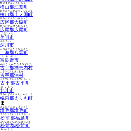
ひやまぐんえさしちょう
檜山郡江差町
ひやまぐんかみのくにちょう
檜山郡上ノ国町
ひろおぐんたいきちょう
広尾郡大樹町
ひろおぐんひろおちょう
広尾郡広尾町
びばいし
美唄市
ふかがわし
深川市
ふたみぐんやくもちょう
二海郡八雲町
ふらのし
富良野市
ふるうぐんかもえないむら
古宇郡神恵内村
ふるうぐんとまりむら
古宇郡泊村
ふるびらぐんふるびらちょう
古平郡古平町
ほくとし
北斗市
ほろいずみぐんえりもちょう
幌泉郡えりも町
ま
ましけぐんましけちょう
増毛郡増毛町
まつまえぐんふくしまちょう
松前郡福島町
まつまえぐんまつまえちょう
松前郡松前町
みかさし