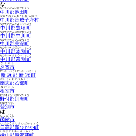
な
なかがわぐんいけだちょう
中川郡池田町
なかがわぐんおといねっぷむら
中川郡音威子府村
なかがわぐんとよころちょう
中川郡豊頃町
なかがわぐんなかがわちょう
中川郡中川町
なかがわぐんびふかちょう
中川郡美深町
なかがわぐんほんべつちょう
中川郡本別町
なかがわぐんまくべつちょう
中川郡幕別町
なよろし
名寄市
にいかっぷぐんにいかっぷちょう
新冠郡新冠町
にしぐんおとべちょう
爾志郡乙部町
ねむろし
根室市
のつけぐんべつかいちょう
野付郡別海町
のぼりべつし
登別市
は
はこだてし
函館市
ひだかぐんしんひだかちょう
日高郡新ひだか町
ひやまぐんあっさぶちょう
檜山郡厚沢部町