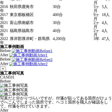
年
月
2016
秋田県鹿角市
30台
3ヶ
5人
年
月
2017
東京都板橋区
400台
9ヶ
18人
年
月
2021
富山県南砺市
30台
2ヶ
4人
年
月
2021
福島県福島市
40台
2ヶ
4人
年
月
2022
厚岸郡厚岸町・群馬県
4,200台
3年
47人
年
施工事例動画
Before
After
Before
After
×
施工事例写真
CASE
01
Before
写真だと分かりづらいですが、付箋が貼ってある箇所がひょう
でへこんでしまった箇所です。ヘコミ箇所を職人が確認をし
て、付箋を付けていきます。
After