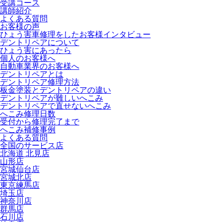
受講コース
講師紹介
よくある質問
お客様の声
ひょう害車修理をしたお客様インタビュー
デントリペアについて
ひょう害にあったら
個人のお客様へ
自動車業界のお客様へ
デントリペアとは
デントリペア修理方法
板金塗装とデントリペアの違い
デントリペアが難しいへこみ
デントリペアで直せないへこみ
へこみ修理日数
受付から修理完了まで
へこみ補修事例
よくある質問
全国のサービス店
北海道 北見店
山形店
宮城仙台店
宮城北店
東京練馬店
埼玉店
神奈川店
群馬店
石川店