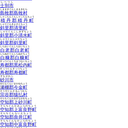
しべつし
士別市
しままきぐんしままきむら
島牧郡島牧村
しゃこたんぐんしゃこたんちょう
積丹郡積丹町
しゃりぐんきよさとちょう
斜里郡清里町
しゃりぐんこしみずちょう
斜里郡小清水町
しゃりぐんしゃりちょう
斜里郡斜里町
しらおいぐんしらおいちょう
白老郡白老町
しらぬかぐんしらぬかちょう
白糠郡白糠町
すっつぐんくろまつないちょう
寿都郡黒松内町
すっつぐんすっつちょう
寿都郡寿都町
すながわし
砂川市
せたなぐんいまかねちょう
瀬棚郡今金町
そうやぐんさるふつむら
宗谷郡猿払村
そらちぐんかみすながわちょう
空知郡上砂川町
そらちぐんかみふらのちょう
空知郡上富良野町
そらちぐんないえちょう
空知郡奈井江町
そらちぐんなかふらのちょう
空知郡中富良野町