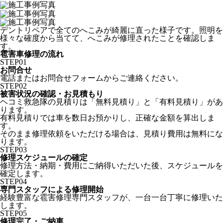
デントリペアで全てのへこみが綺麗に直った様子です。照明を
様々な確度から当てて、へこみが修理されたことを確認しま
す。
雹害車修理の流れ
STEP
01
お問合せ
電話またはお問合せフォームからご連絡ください。
STEP
02
被害状況の確認・お見積もり
ヘコミ救急隊の見積りは「無料見積り」と「有料見積り」があ
ります。
有料見積りでは車を数日お預かりし、正確な金額を算出しま
す。
そのまま修理依頼をいただける場合は、見積り費用は無料にな
ります。
STEP
03
修理スケジュールの確定
修理方法・納期・費用にご納得いただいた後、スケジュールを
確定します。
STEP
04
専門スタッフによる修理開始
経験豊富な雹害修理専門スタッフが、一台一台丁寧に修理いた
します。
STEP
05
修理完了・ご納車