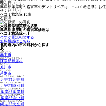
理を行います。
厚岸郡厚岸町の雹害車のデントリペアは、ヘコミ救急隊にお任
せください！
ヘコミ救急隊 代表
石原潤一
大規模修理実績も多数
厚岸郡厚岸町の雹害車修理は
ヘコミ救急隊へ！
今すぐ電話相談する
無料相談はこちら
北海道内の市区町村から探す
あ
あかびらし
赤平市
あかんぐんつるいむら
阿寒郡鶴居村
あさひかわし
旭川市
あしべつし
芦別市
あしょろぐんあしょろちょう
足寄郡足寄町
あしょろぐんりくべつちょう
足寄郡陸別町
あっけしぐんあっけしちょう
厚岸郡厚岸町
あっけしぐんはまなかちょう
厚岸郡浜中町
あばしりぐんおおぞらちょう
網走郡大空町