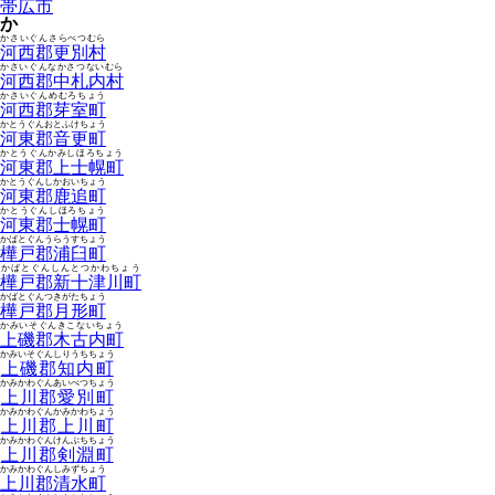
帯広市
か
かさいぐんさらべつむら
河西郡更別村
かさいぐんなかさつないむら
河西郡中札内村
かさいぐんめむろちょう
河西郡芽室町
かとうぐんおとふけちょう
河東郡音更町
かとうぐんかみしほろちょう
河東郡上士幌町
かとうぐんしかおいちょう
河東郡鹿追町
かとうぐんしほろちょう
河東郡士幌町
かばとぐんうらうすちょう
樺戸郡浦臼町
かばとぐんしんとつかわちょう
樺戸郡新十津川町
かばとぐんつきがたちょう
樺戸郡月形町
かみいそぐんきこないちょう
上磯郡木古内町
かみいそぐんしりうちちょう
上磯郡知内町
かみかわぐんあいべつちょう
上川郡愛別町
かみかわぐんかみかわちょう
上川郡上川町
かみかわぐんけんぶちちょう
上川郡剣淵町
かみかわぐんしみずちょう
上川郡清水町