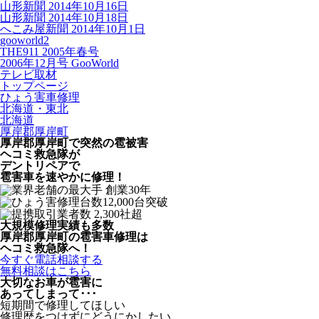
山形新聞 2014年10月16日
山形新聞 2014年10月18日
へこみ屋新聞 2014年10月1日
gooworld2
THE911 2005年春号
2006年12月号 GooWorld
テレビ取材
トップページ
ひょう害車修理
北海道・東北
北海道
厚岸郡厚岸町
厚岸郡厚岸町で突然の
雹被害
ヘコミ救急隊が
デントリペアで
雹害車を速やかに修理！
大規模修理実績も多数
厚岸郡厚岸町の雹害車修理は
ヘコミ救急隊へ！
今すぐ電話相談する
無料相談はこちら
大切なお車が雹害に
あってしまって･･･
短期間で修理してほしい
修理歴をつけずにどうにかしたい