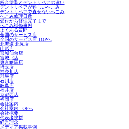
板金塗装とデントリペアの違い
デントリペアが難しいへこみ
デントリペアで直せないへこみ
へこみ修理日数
受付から修理完了まで
へこみ補修事例
よくある質問
全国のサービス店
全国のサービス店 TOPへ
北海道 北見店
山形店
宮城仙台店
宮城北店
東京練馬店
埼玉店
神奈川店
群馬店
石川店
岐阜店
福井店
京都西店
福岡店
会社案内
会社案内 TOPへ
会社概要
代表者挨拶
経営理念
メディア掲載事例