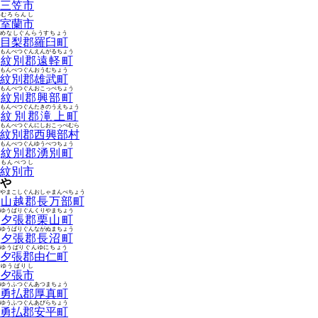
三笠市
むろらんし
室蘭市
めなしぐんらうすちょう
目梨郡羅臼町
もんべつぐんえんがるちょう
紋別郡遠軽町
もんべつぐんおうむちょう
紋別郡雄武町
もんべつぐんおこっぺちょう
紋別郡興部町
もんべつぐんたきのうえちょう
紋別郡滝上町
もんべつぐんにしおこっぺむら
紋別郡西興部村
もんべつぐんゆうべつちょう
紋別郡湧別町
もんべつし
紋別市
や
やまこしぐんおしゃまんべちょう
山越郡長万部町
ゆうばりぐんくりやまちょう
夕張郡栗山町
ゆうばりぐんながぬまちょう
夕張郡長沼町
ゆうばりぐんゆにちょう
夕張郡由仁町
ゆうばりし
夕張市
ゆうふつぐんあつまちょう
勇払郡厚真町
ゆうふつぐんあびらちょう
勇払郡安平町