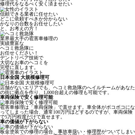
修理代をなるべく安く済ませたい
信頼できる業者に任せたい
どこに依頼すべきか分からない
かなりの台数をお任せしたい
と、お考えの方！
業界最大手の雹害車修理の
実績豊富な
ヘコミ救急隊
に
お任せください！
デントリペア技術で
大切なお車のヘコミを
完璧に直します。
日本全国 大規模修理可
店舗がないエリアでも、ヘコミ救急隊のへイルチームがあなた
の街に拠点を作り、1,000台超えの修理も可能です。
車両保険で安く修理可能
雹害車修理は「車両保険」で直せます。車全体がボコボコにな
ってしまった場合、通常100万円ほどするのですが、車両保険
で5万円程度だけで直せます。
車の価値が下がらない
板金塗装での修理の場合、事故車扱い・修理歴がついてしまい