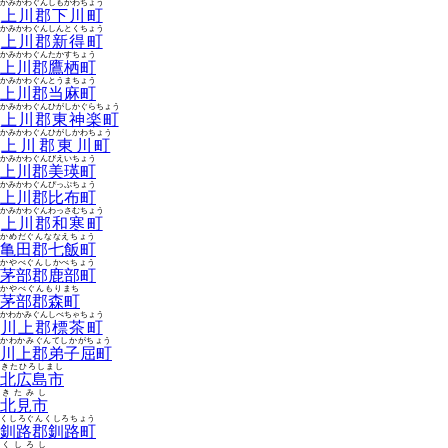
かみかわぐんしもかわちょう
上川郡下川町
かみかわぐんしんとくちょう
上川郡新得町
かみかわぐんたかすちょう
上川郡鷹栖町
かみかわぐんとうまちょう
上川郡当麻町
かみかわぐんひがしかぐらちょう
上川郡東神楽町
かみかわぐんひがしかわちょう
上川郡東川町
かみかわぐんびえいちょう
上川郡美瑛町
かみかわぐんぴっぷちょう
上川郡比布町
かみかわぐんわっさむちょう
上川郡和寒町
かめだぐんななえちょう
亀田郡七飯町
かやべぐんしかべちょう
茅部郡鹿部町
かやべぐんもりまち
茅部郡森町
かわかみぐんしべちゃちょう
川上郡標茶町
かわかみぐんてしかがちょう
川上郡弟子屈町
きたひろしまし
北広島市
きたみし
北見市
くしろぐんくしろちょう
釧路郡釧路町
くしろし