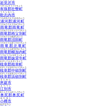
岩見沢市
うすぐんそうべつちょう
有珠郡壮瞥町
うたしないし
歌志内市
うらかわぐんうらかわちょう
浦河郡浦河町
うりゅうぐんうりゅうちょう
雨竜郡雨竜町
うりゅうぐんちっぷべつちょう
雨竜郡秩父別町
うりゅうぐんぬまたちょう
雨竜郡沼田町
うりゅうぐんほくりゅうちょう
雨竜郡北竜町
うりゅうぐんほろかないちょう
雨竜郡幌加内町
うりゅうぐんもせうしちょう
雨竜郡妹背牛町
えさしぐんえさしちょう
枝幸郡枝幸町
えさしぐんなかとんべつちょう
枝幸郡中頓別町
えさしぐんはまとんべつちょう
枝幸郡浜頓別町
えにわし
恵庭市
えべつし
江別市
おくしりぐんおくしりちょう
奥尻郡奥尻町
おたるし
小樽市
おびひろし