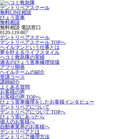
デントリペアスクール
無料LINE相談
ひょう害車
無料相談
無料相談 電話窓口
0120-119-807
デントリペアスクール
デントリペアスクール TOPへ
ヘイルマンという仕事とは
夢を叶えるライフスタイル
ヘコミ救急隊の実績
過去のひょう害車修理現場
アプリ開発
ヘイルチームの紹介
受講コース
講師紹介
よくある質問
お客様の声
お客様の声 TOPへ
ひょう害車修理をしたお客様インタビュー
デントリペアについて
デントリペアについて TOPへ
ひょう害にあったら
個人のお客様へ
自動車業界のお客様へ
デントリペアとは
デントリペア修理方法