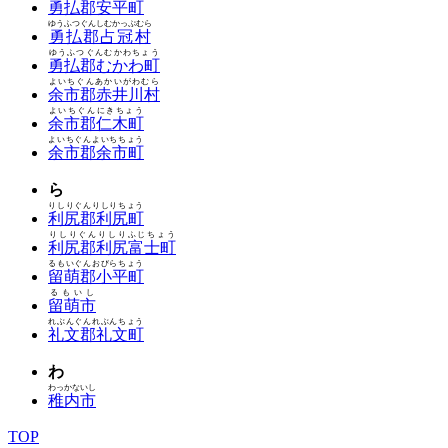
勇払郡安平町
ゆうふつぐんしむかっぷむら
勇払郡占冠村
ゆうふつぐんむかわちょう
勇払郡むかわ町
よいちぐんあかいがわむら
余市郡赤井川村
よいちぐんにきちょう
余市郡仁木町
よいちぐんよいちちょう
余市郡余市町
ら
りしりぐんりしりちょう
利尻郡利尻町
りしりぐんりしりふじちょう
利尻郡利尻富士町
るもいぐんおびらちょう
留萌郡小平町
るもいし
留萌市
れぶんぐんれぶんちょう
礼文郡礼文町
わ
わっかないし
稚内市
TOP