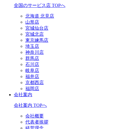
全国のサービス店 TOPへ
北海道 北見店
山形店
宮城仙台店
宮城北店
東京練馬店
埼玉店
神奈川店
群馬店
石川店
岐阜店
福井店
京都西店
福岡店
会社案内
会社案内 TOPへ
会社概要
代表者挨拶
経営理念