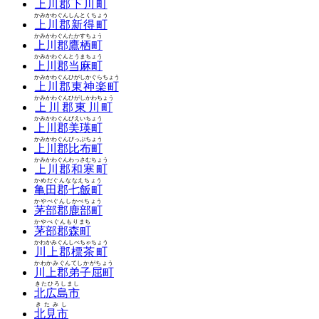
上川郡下川町
かみかわぐんしんとくちょう
上川郡新得町
かみかわぐんたかすちょう
上川郡鷹栖町
かみかわぐんとうまちょう
上川郡当麻町
かみかわぐんひがしかぐらちょう
上川郡東神楽町
かみかわぐんひがしかわちょう
上川郡東川町
かみかわぐんびえいちょう
上川郡美瑛町
かみかわぐんぴっぷちょう
上川郡比布町
かみかわぐんわっさむちょう
上川郡和寒町
かめだぐんななえちょう
亀田郡七飯町
かやべぐんしかべちょう
茅部郡鹿部町
かやべぐんもりまち
茅部郡森町
かわかみぐんしべちゃちょう
川上郡標茶町
かわかみぐんてしかがちょう
川上郡弟子屈町
きたひろしまし
北広島市
きたみし
北見市