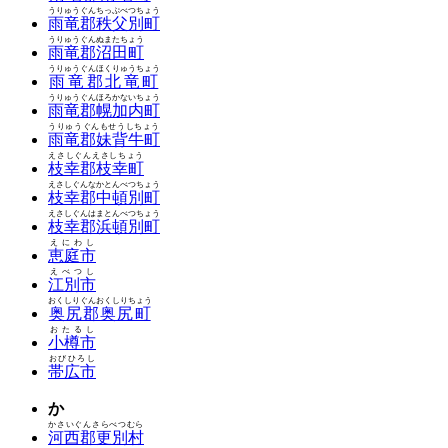
うりゅうぐんちっぷべつちょう
雨竜郡秩父別町
うりゅうぐんぬまたちょう
雨竜郡沼田町
うりゅうぐんほくりゅうちょう
雨竜郡北竜町
うりゅうぐんほろかないちょう
雨竜郡幌加内町
うりゅうぐんもせうしちょう
雨竜郡妹背牛町
えさしぐんえさしちょう
枝幸郡枝幸町
えさしぐんなかとんべつちょう
枝幸郡中頓別町
えさしぐんはまとんべつちょう
枝幸郡浜頓別町
えにわし
恵庭市
えべつし
江別市
おくしりぐんおくしりちょう
奥尻郡奥尻町
おたるし
小樽市
おびひろし
帯広市
か
かさいぐんさらべつむら
河西郡更別村