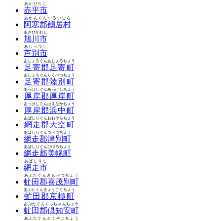
あかびらし
赤平市
あかんぐんつるいむら
阿寒郡鶴居村
あさひかわし
旭川市
あしべつし
芦別市
あしょろぐんあしょろちょう
足寄郡足寄町
あしょろぐんりくべつちょう
足寄郡陸別町
あっけしぐんあっけしちょう
厚岸郡厚岸町
あっけしぐんはまなかちょう
厚岸郡浜中町
あばしりぐんおおぞらちょう
網走郡大空町
あばしりぐんつべつちょう
網走郡津別町
あばしりぐんびほろちょう
網走郡美幌町
あばしりし
網走市
あぶたぐんきもべつちょう
虻田郡喜茂別町
あぶたぐんきょうごくちょう
虻田郡京極町
あぶたぐんくっちゃんちょう
虻田郡倶知安町
あぶたぐんとうやこちょう