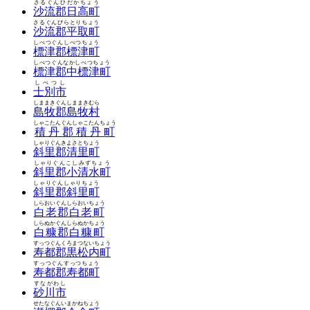
さるぐんひだかちょう
沙流郡日高町
さるぐんびらとりちょう
沙流郡平取町
しべつぐんしべつちょう
標津郡標津町
しべつぐんなかしべつちょう
標津郡中標津町
しべつし
士別市
しままきぐんしままきむら
島牧郡島牧村
しゃこたんぐんしゃこたんちょう
積丹郡積丹町
しゃりぐんきよさとちょう
斜里郡清里町
しゃりぐんこしみずちょう
斜里郡小清水町
しゃりぐんしゃりちょう
斜里郡斜里町
しらおいぐんしらおいちょう
白老郡白老町
しらぬかぐんしらぬかちょう
白糠郡白糠町
すっつぐんくろまつないちょう
寿都郡黒松内町
すっつぐんすっつちょう
寿都郡寿都町
すながわし
砂川市
せたなぐんいまかねちょう