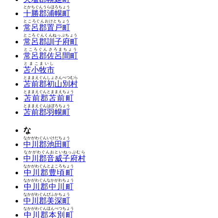
とかちぐんうらほろちょう
十勝郡浦幌町
ところぐんおけとちょう
常呂郡置戸町
ところぐんくんねっぷちょう
常呂郡訓子府町
ところぐんさろまちょう
常呂郡佐呂間町
とまこまいし
苫小牧市
とままえぐんしょさんべつむら
苫前郡初山別村
とままえぐんとままえちょう
苫前郡苫前町
とままえぐんはぼろちょう
苫前郡羽幌町
な
なかがわぐんいけだちょう
中川郡池田町
なかがわぐんおといねっぷむら
中川郡音威子府村
なかがわぐんとよころちょう
中川郡豊頃町
なかがわぐんなかがわちょう
中川郡中川町
なかがわぐんびふかちょう
中川郡美深町
なかがわぐんほんべつちょう
中川郡本別町