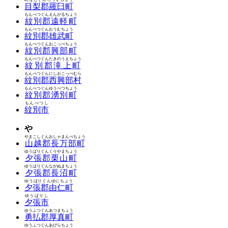
目梨郡羅臼町
もんべつぐんえんがるちょう
紋別郡遠軽町
もんべつぐんおうむちょう
紋別郡雄武町
もんべつぐんおこっぺちょう
紋別郡興部町
もんべつぐんたきのうえちょう
紋別郡滝上町
もんべつぐんにしおこっぺむら
紋別郡西興部村
もんべつぐんゆうべつちょう
紋別郡湧別町
もんべつし
紋別市
や
やまこしぐんおしゃまんべちょう
山越郡長万部町
ゆうばりぐんくりやまちょう
夕張郡栗山町
ゆうばりぐんながぬまちょう
夕張郡長沼町
ゆうばりぐんゆにちょう
夕張郡由仁町
ゆうばりし
夕張市
ゆうふつぐんあつまちょう
勇払郡厚真町
ゆうふつぐんあびらちょう