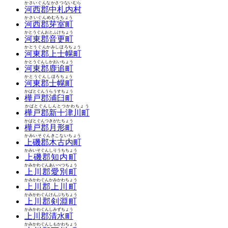
かさいぐんなかさつないむら
河西郡中札内村
かさいぐんめむろちょう
河西郡芽室町
かとうぐんおとふけちょう
河東郡音更町
かとうぐんかみしほろちょう
河東郡上士幌町
かとうぐんしかおいちょう
河東郡鹿追町
かとうぐんしほろちょう
河東郡士幌町
かばとぐんうらうすちょう
樺戸郡浦臼町
かばとぐんしんとつかわちょう
樺戸郡新十津川町
かばとぐんつきがたちょう
樺戸郡月形町
かみいそぐんきこないちょう
上磯郡木古内町
かみいそぐんしりうちちょう
上磯郡知内町
かみかわぐんあいべつちょう
上川郡愛別町
かみかわぐんかみかわちょう
上川郡上川町
かみかわぐんけんぶちちょう
上川郡剣淵町
かみかわぐんしみずちょう
上川郡清水町
かみかわぐんしもかわちょう