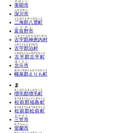
びばいし
美唄市
ふかがわし
深川市
ふたみぐんやくもちょう
二海郡八雲町
ふらのし
富良野市
ふるうぐんかもえないむら
古宇郡神恵内村
ふるうぐんとまりむら
古宇郡泊村
ふるびらぐんふるびらちょう
古平郡古平町
ほくとし
北斗市
ほろいずみぐんえりもちょう
幌泉郡えりも町
ま
ましけぐんましけちょう
増毛郡増毛町
まつまえぐんふくしまちょう
松前郡福島町
まつまえぐんまつまえちょう
松前郡松前町
みかさし
三笠市
むろらんし
室蘭市
めなしぐんらうすちょう