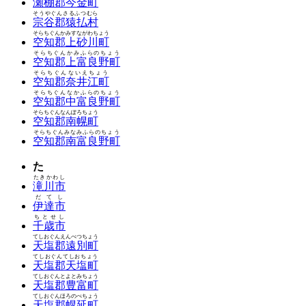
瀬棚郡今金町
そうやぐんさるふつむら
宗谷郡猿払村
そらちぐんかみすながわちょう
空知郡上砂川町
そらちぐんかみふらのちょう
空知郡上富良野町
そらちぐんないえちょう
空知郡奈井江町
そらちぐんなかふらのちょう
空知郡中富良野町
そらちぐんなんぽろちょう
空知郡南幌町
そらちぐんみなみふらのちょう
空知郡南富良野町
た
たきかわし
滝川市
だてし
伊達市
ちとせし
千歳市
てしおぐんえんべつちょう
天塩郡遠別町
てしおぐんてしおちょう
天塩郡天塩町
てしおぐんとよとみちょう
天塩郡豊富町
てしおぐんほろのべちょう
天塩郡幌延町