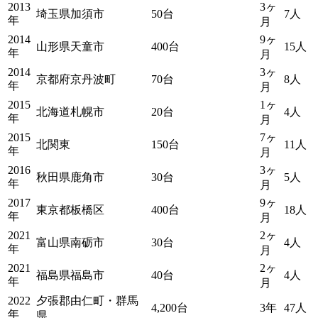
2013
3ヶ
埼玉県加須市
50台
7人
年
月
2014
9ヶ
山形県天童市
400台
15人
年
月
2014
3ヶ
京都府京丹波町
70台
8人
年
月
2015
1ヶ
北海道札幌市
20台
4人
年
月
2015
7ヶ
北関東
150台
11人
年
月
2016
3ヶ
秋田県鹿角市
30台
5人
年
月
2017
9ヶ
東京都板橋区
400台
18人
年
月
2021
2ヶ
富山県南砺市
30台
4人
年
月
2021
2ヶ
福島県福島市
40台
4人
年
月
2022
夕張郡由仁町・群馬
4,200台
3年
47人
年
県