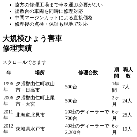
遠方の修理工場まで車を運ぶ必要がない
複数台の車両を同時に修理対応
中間マージンカットによる直接価格
修理後の点検・保証も現地で対応
大規模ひょう害車
修理実績
スクロールできます
期
職人
年
場所
修理台数
間
数
1996
夕張郡由仁町狭山
1年
500台
7人
年
市・日高市
間
2006
夕張郡由仁町上尾
2ヶ
500台
24人
年
市・大宮
月
2011
20社のディーラーで
6ヶ
北海道北見市
25人
年
700台
月
2012
40社のディーラーで
6ヶ
茨城県水戸市
19人
年
2,200台
月