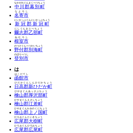
なかがわぐんまくべつちょう
中川郡幕別町
なよろし
名寄市
にいかっぷぐんにいかっぷちょう
新冠郡新冠町
にしぐんおとべちょう
爾志郡乙部町
ねむろし
根室市
のつけぐんべつかいちょう
野付郡別海町
のぼりべつし
登別市
は
はこだてし
函館市
ひだかぐんしんひだかちょう
日高郡新ひだか町
ひやまぐんあっさぶちょう
檜山郡厚沢部町
ひやまぐんえさしちょう
檜山郡江差町
ひやまぐんかみのくにちょう
檜山郡上ノ国町
ひろおぐんたいきちょう
広尾郡大樹町
ひろおぐんひろおちょう
広尾郡広尾町