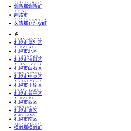
くしろぐんくしろちょう
釧路郡釧路町
くしろし
釧路市
くどうぐんせたなちょう
久遠郡せたな町
さ
さっぽろしあつべつく
札幌市厚別区
さっぽろしきたく
札幌市北区
さっぽろしきよたく
札幌市清田区
さっぽろししろいしく
札幌市白石区
さっぽろしちゅうおうく
札幌市中央区
さっぽろしていねく
札幌市手稲区
さっぽろしとよひらく
札幌市豊平区
さっぽろしにしく
札幌市西区
さっぽろしひがしく
札幌市東区
さっぽろしみなみく
札幌市南区
さまにぐんさまにちょう
様似郡様似町