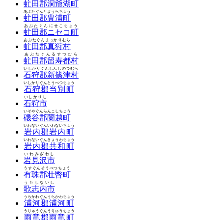
虻田郡洞爺湖町
あぶたぐんとようらちょう
虻田郡豊浦町
あぶたぐんにせこちょう
虻田郡ニセコ町
あぶたぐんまっかりむら
虻田郡真狩村
あぶたぐんるすつむら
虻田郡留寿都村
いしかりぐんしんしのつむら
石狩郡新篠津村
いしかりぐんとうべつちょう
石狩郡当別町
いしかりし
石狩市
いそやぐんらんこしちょう
磯谷郡蘭越町
いわないぐんいわないちょう
岩内郡岩内町
いわないぐんきょうわちょう
岩内郡共和町
いわみざわし
岩見沢市
うすぐんそうべつちょう
有珠郡壮瞥町
うたしないし
歌志内市
うらかわぐんうらかわちょう
浦河郡浦河町
うりゅうぐんうりゅうちょう
雨竜郡雨竜町