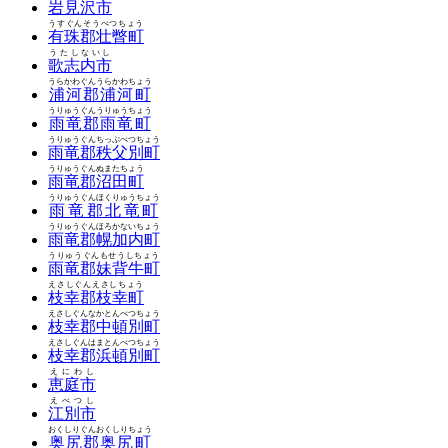
岩見沢市
うすぐんそうべつちょう
有珠郡壮瞥町
うたしないし
歌志内市
うらかわぐんうらかわちょう
浦河郡浦河町
うりゅうぐんうりゅうちょう
雨竜郡雨竜町
うりゅうぐんちっぷべつちょう
雨竜郡秩父別町
うりゅうぐんぬまたちょう
雨竜郡沼田町
うりゅうぐんほくりゅうちょう
雨竜郡北竜町
うりゅうぐんほろかないちょう
雨竜郡幌加内町
うりゅうぐんもせうしちょう
雨竜郡妹背牛町
えさしぐんえさしちょう
枝幸郡枝幸町
えさしぐんなかとんべつちょう
枝幸郡中頓別町
えさしぐんはまとんべつちょう
枝幸郡浜頓別町
えにわし
恵庭市
えべつし
江別市
おくしりぐんおくしりちょう
奥尻郡奥尻町