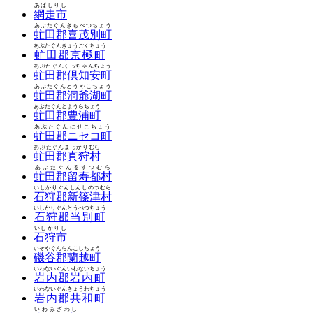
あばしりし
網走市
あぶたぐんきもべつちょう
虻田郡喜茂別町
あぶたぐんきょうごくちょう
虻田郡京極町
あぶたぐんくっちゃんちょう
虻田郡倶知安町
あぶたぐんとうやこちょう
虻田郡洞爺湖町
あぶたぐんとようらちょう
虻田郡豊浦町
あぶたぐんにせこちょう
虻田郡ニセコ町
あぶたぐんまっかりむら
虻田郡真狩村
あぶたぐんるすつむら
虻田郡留寿都村
いしかりぐんしんしのつむら
石狩郡新篠津村
いしかりぐんとうべつちょう
石狩郡当別町
いしかりし
石狩市
いそやぐんらんこしちょう
磯谷郡蘭越町
いわないぐんいわないちょう
岩内郡岩内町
いわないぐんきょうわちょう
岩内郡共和町
いわみざわし