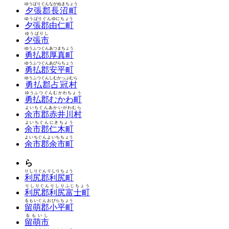
ゆうばりぐんながぬまちょう
夕張郡長沼町
ゆうばりぐんゆにちょう
夕張郡由仁町
ゆうばりし
夕張市
ゆうふつぐんあつまちょう
勇払郡厚真町
ゆうふつぐんあびらちょう
勇払郡安平町
ゆうふつぐんしむかっぷむら
勇払郡占冠村
ゆうふつぐんむかわちょう
勇払郡むかわ町
よいちぐんあかいがわむら
余市郡赤井川村
よいちぐんにきちょう
余市郡仁木町
よいちぐんよいちちょう
余市郡余市町
ら
りしりぐんりしりちょう
利尻郡利尻町
りしりぐんりしりふじちょう
利尻郡利尻富士町
るもいぐんおびらちょう
留萌郡小平町
るもいし
留萌市