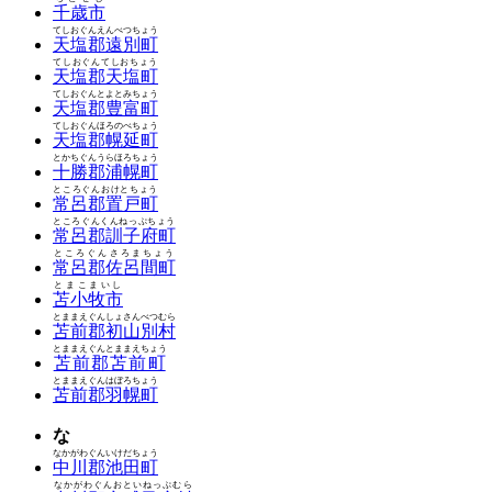
千歳市
てしおぐんえんべつちょう
天塩郡遠別町
てしおぐんてしおちょう
天塩郡天塩町
てしおぐんとよとみちょう
天塩郡豊富町
てしおぐんほろのべちょう
天塩郡幌延町
とかちぐんうらほろちょう
十勝郡浦幌町
ところぐんおけとちょう
常呂郡置戸町
ところぐんくんねっぷちょう
常呂郡訓子府町
ところぐんさろまちょう
常呂郡佐呂間町
とまこまいし
苫小牧市
とままえぐんしょさんべつむら
苫前郡初山別村
とままえぐんとままえちょう
苫前郡苫前町
とままえぐんはぼろちょう
苫前郡羽幌町
な
なかがわぐんいけだちょう
中川郡池田町
なかがわぐんおといねっぷむら