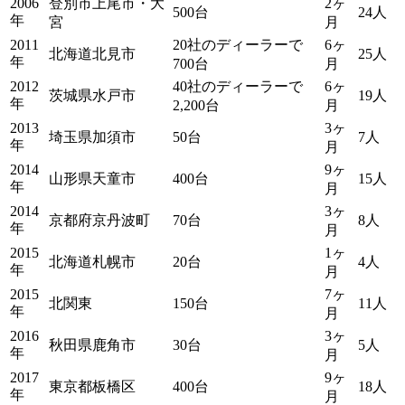
2006
登別市上尾市・大
2ヶ
500台
24人
年
宮
月
2011
20社のディーラーで
6ヶ
北海道北見市
25人
年
700台
月
2012
40社のディーラーで
6ヶ
茨城県水戸市
19人
年
2,200台
月
2013
3ヶ
埼玉県加須市
50台
7人
年
月
2014
9ヶ
山形県天童市
400台
15人
年
月
2014
3ヶ
京都府京丹波町
70台
8人
年
月
2015
1ヶ
北海道札幌市
20台
4人
年
月
2015
7ヶ
北関東
150台
11人
年
月
2016
3ヶ
秋田県鹿角市
30台
5人
年
月
2017
9ヶ
東京都板橋区
400台
18人
年
月