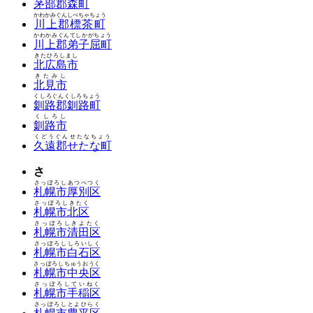
茅部郡森町
かわかみぐんしべちゃちょう
川上郡標茶町
かわかみぐんてしかがちょう
川上郡弟子屈町
きたひろしまし
北広島市
きたみし
北見市
くしろぐんくしろちょう
釧路郡釧路町
くしろし
釧路市
くどうぐんせたなちょう
久遠郡せたな町
さ
さっぽろしあつべつく
札幌市厚別区
さっぽろしきたく
札幌市北区
さっぽろしきよたく
札幌市清田区
さっぽろししろいしく
札幌市白石区
さっぽろしちゅうおうく
札幌市中央区
さっぽろしていねく
札幌市手稲区
さっぽろしとよひらく