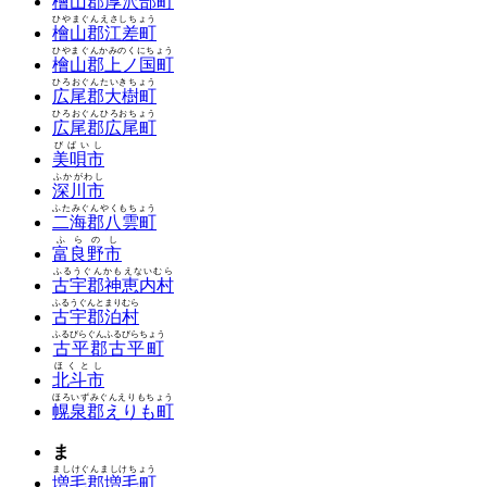
檜山郡厚沢部町
ひやまぐんえさしちょう
檜山郡江差町
ひやまぐんかみのくにちょう
檜山郡上ノ国町
ひろおぐんたいきちょう
広尾郡大樹町
ひろおぐんひろおちょう
広尾郡広尾町
びばいし
美唄市
ふかがわし
深川市
ふたみぐんやくもちょう
二海郡八雲町
ふらのし
富良野市
ふるうぐんかもえないむら
古宇郡神恵内村
ふるうぐんとまりむら
古宇郡泊村
ふるびらぐんふるびらちょう
古平郡古平町
ほくとし
北斗市
ほろいずみぐんえりもちょう
幌泉郡えりも町
ま
ましけぐんましけちょう
増毛郡増毛町