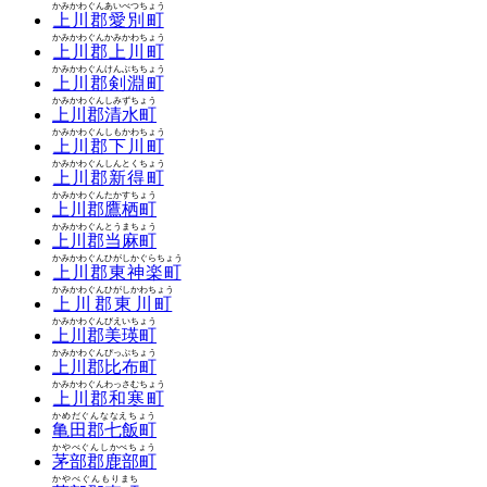
かみかわぐんあいべつちょう
上川郡愛別町
かみかわぐんかみかわちょう
上川郡上川町
かみかわぐんけんぶちちょう
上川郡剣淵町
かみかわぐんしみずちょう
上川郡清水町
かみかわぐんしもかわちょう
上川郡下川町
かみかわぐんしんとくちょう
上川郡新得町
かみかわぐんたかすちょう
上川郡鷹栖町
かみかわぐんとうまちょう
上川郡当麻町
かみかわぐんひがしかぐらちょう
上川郡東神楽町
かみかわぐんひがしかわちょう
上川郡東川町
かみかわぐんびえいちょう
上川郡美瑛町
かみかわぐんぴっぷちょう
上川郡比布町
かみかわぐんわっさむちょう
上川郡和寒町
かめだぐんななえちょう
亀田郡七飯町
かやべぐんしかべちょう
茅部郡鹿部町
かやべぐんもりまち