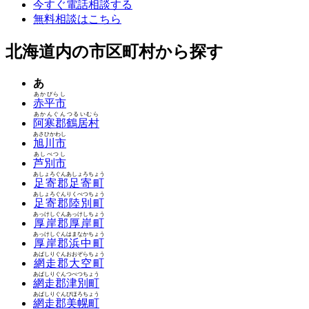
今すぐ電話相談する
無料相談はこちら
北海道内の市区町村から探す
あ
あかびらし
赤平市
あかんぐんつるいむら
阿寒郡鶴居村
あさひかわし
旭川市
あしべつし
芦別市
あしょろぐんあしょろちょう
足寄郡足寄町
あしょろぐんりくべつちょう
足寄郡陸別町
あっけしぐんあっけしちょう
厚岸郡厚岸町
あっけしぐんはまなかちょう
厚岸郡浜中町
あばしりぐんおおぞらちょう
網走郡大空町
あばしりぐんつべつちょう
網走郡津別町
あばしりぐんびほろちょう
網走郡美幌町