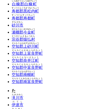
しらぬかぐんしらぬかちょう
白糠郡白糠町
すっつぐんくろまつないちょう
寿都郡黒松内町
すっつぐんすっつちょう
寿都郡寿都町
すながわし
砂川市
せたなぐんいまかねちょう
瀬棚郡今金町
そうやぐんさるふつむら
宗谷郡猿払村
そらちぐんかみすながわちょう
空知郡上砂川町
そらちぐんかみふらのちょう
空知郡上富良野町
そらちぐんないえちょう
空知郡奈井江町
そらちぐんなかふらのちょう
空知郡中富良野町
そらちぐんなんぽろちょう
空知郡南幌町
そらちぐんみなみふらのちょう
空知郡南富良野町
た
たきかわし
滝川市
だてし
伊達市
ちとせし