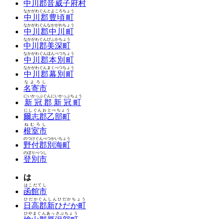
中川郡音威子府村
なかがわぐんとよころちょう
中川郡豊頃町
なかがわぐんなかがわちょう
中川郡中川町
なかがわぐんびふかちょう
中川郡美深町
なかがわぐんほんべつちょう
中川郡本別町
なかがわぐんまくべつちょう
中川郡幕別町
なよろし
名寄市
にいかっぷぐんにいかっぷちょう
新冠郡新冠町
にしぐんおとべちょう
爾志郡乙部町
ねむろし
根室市
のつけぐんべつかいちょう
野付郡別海町
のぼりべつし
登別市
は
はこだてし
函館市
ひだかぐんしんひだかちょう
日高郡新ひだか町
ひやまぐんあっさぶちょう