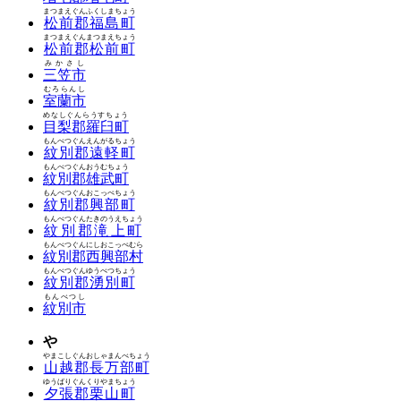
まつまえぐんふくしまちょう
松前郡福島町
まつまえぐんまつまえちょう
松前郡松前町
みかさし
三笠市
むろらんし
室蘭市
めなしぐんらうすちょう
目梨郡羅臼町
もんべつぐんえんがるちょう
紋別郡遠軽町
もんべつぐんおうむちょう
紋別郡雄武町
もんべつぐんおこっぺちょう
紋別郡興部町
もんべつぐんたきのうえちょう
紋別郡滝上町
もんべつぐんにしおこっぺむら
紋別郡西興部村
もんべつぐんゆうべつちょう
紋別郡湧別町
もんべつし
紋別市
や
やまこしぐんおしゃまんべちょう
山越郡長万部町
ゆうばりぐんくりやまちょう
夕張郡栗山町