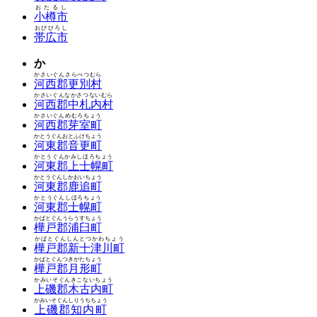
おたるし
小樽市
おびひろし
帯広市
か
かさいぐんさらべつむら
河西郡更別村
かさいぐんなかさつないむら
河西郡中札内村
かさいぐんめむろちょう
河西郡芽室町
かとうぐんおとふけちょう
河東郡音更町
かとうぐんかみしほろちょう
河東郡上士幌町
かとうぐんしかおいちょう
河東郡鹿追町
かとうぐんしほろちょう
河東郡士幌町
かばとぐんうらうすちょう
樺戸郡浦臼町
かばとぐんしんとつかわちょう
樺戸郡新十津川町
かばとぐんつきがたちょう
樺戸郡月形町
かみいそぐんきこないちょう
上磯郡木古内町
かみいそぐんしりうちちょう
上磯郡知内町