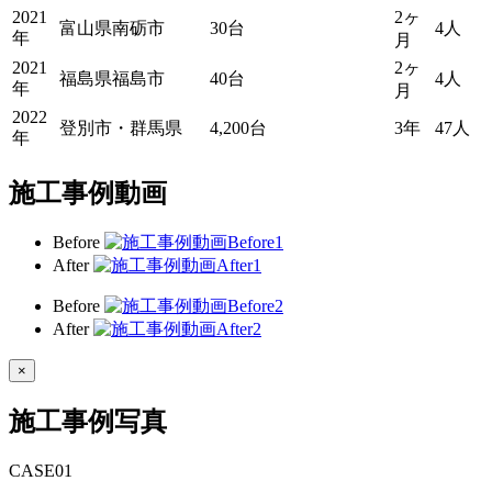
2021
2ヶ
富山県南砺市
30台
4人
年
月
2021
2ヶ
福島県福島市
40台
4人
年
月
2022
登別市・群馬県
4,200台
3年
47人
年
施工事例動画
Before
After
Before
After
×
施工事例写真
CASE
01