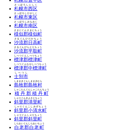
札幌市豊平区
さっぽろしにしく
札幌市西区
さっぽろしひがしく
札幌市東区
さっぽろしみなみく
札幌市南区
さまにぐんさまにちょう
様似郡様似町
さるぐんひだかちょう
沙流郡日高町
さるぐんびらとりちょう
沙流郡平取町
しべつぐんしべつちょう
標津郡標津町
しべつぐんなかしべつちょう
標津郡中標津町
しべつし
士別市
しままきぐんしままきむら
島牧郡島牧村
しゃこたんぐんしゃこたんちょう
積丹郡積丹町
しゃりぐんきよさとちょう
斜里郡清里町
しゃりぐんこしみずちょう
斜里郡小清水町
しゃりぐんしゃりちょう
斜里郡斜里町
しらおいぐんしらおいちょう
白老郡白老町