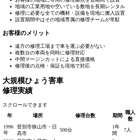
地域の工業用地や空いている敷地を長期レンタル
修理に必要な全ての機材・設備を現地に搬入設置
設置期間中はその地域専属の修理チームが常駐
お客様のメリット
遠方の修理工場まで車を運ぶ必要がない
複数台の車両を同時に修理対応
中間マージンカットによる直接価格
修理後の点検・保証も現地で対応
大規模ひょう害車
修理実績
スクロールできます
職人
年
場所
修理台数
期間
数
1996
登別市狭山市・日
1年
500台
7人
年
高市
間