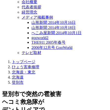
会社概要
代表者挨拶
経営理念
メディア掲載事例
山形新聞 2014年10月16日
山形新聞 2014年10月18日
へこみ屋新聞 2014年10月1日
gooworld2
THE911 2005年春号
2006年12月号 GooWorld
テレビ取材
トップページ
ひょう害車修理
北海道・東北
北海道
登別市
登別市で突然の
雹被害
ヘコミ救急隊が
デントリペアで