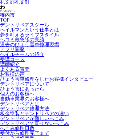
礼文郡礼文町
わ
わっかないし
稚内市
TOP
デントリペアスクール
ヘイルマンという仕事とは
夢を叶えるライフスタイル
ヘコミ救急隊の実績
過去のひょう害車修理現場
アプリ開発
ヘイルチームの紹介
受講コース
講師紹介
よくある質問
お客様の声
ひょう害車修理をしたお客様インタビュー
デントリペアについて
ひょう害にあったら
個人のお客様へ
自動車業界のお客様へ
デントリペアとは
デントリペア修理方法
板金塗装とデントリペアの違い
デントリペアが難しいへこみ
デントリペアで直せないへこみ
へこみ修理日数
受付から修理完了まで