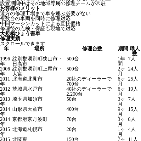
設置期間中はその地域専属の修理チームが常駐
お客様のメリット
遠方の修理工場まで車を運ぶ必要がない
複数台の車両を同時に修理対応
中間マージンカットによる直接価格
修理後の点検・保証も現地で対応
大規模ひょう害車
修理実績
スクロールできます
年
場所
修理台数
期間
職人
数
1996
紋別郡湧別町狭山市・
500台
1年
7人
年
日高市
間
2006
紋別郡湧別町上尾市・
500台
2ヶ
24人
年
大宮
月
2011
北海道北見市
20社のディーラーで
6ヶ
25人
年
700台
月
2012
茨城県水戸市
40社のディーラーで
6ヶ
19人
年
2,200台
月
2013
埼玉県加須市
50台
3ヶ
7人
年
月
2014
山形県天童市
400台
9ヶ
15人
年
月
2014
京都府京丹波町
70台
3ヶ
8人
年
月
2015
北海道札幌市
20台
1ヶ
4人
年
月
2015
北関東
150台
7ヶ
11人