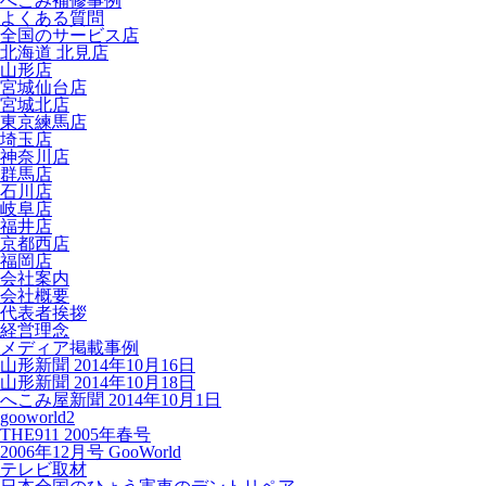
へこみ補修事例
よくある質問
全国のサービス店
北海道 北見店
山形店
宮城仙台店
宮城北店
東京練馬店
埼玉店
神奈川店
群馬店
石川店
岐阜店
福井店
京都西店
福岡店
会社案内
会社概要
代表者挨拶
経営理念
メディア掲載事例
山形新聞 2014年10月16日
山形新聞 2014年10月18日
へこみ屋新聞 2014年10月1日
gooworld2
THE911 2005年春号
2006年12月号 GooWorld
テレビ取材