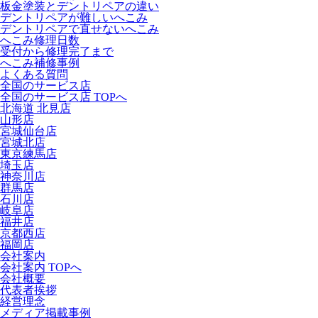
板金塗装とデントリペアの違い
デントリペアが難しいへこみ
デントリペアで直せないへこみ
へこみ修理日数
受付から修理完了まで
へこみ補修事例
よくある質問
全国のサービス店
全国のサービス店 TOPへ
北海道 北見店
山形店
宮城仙台店
宮城北店
東京練馬店
埼玉店
神奈川店
群馬店
石川店
岐阜店
福井店
京都西店
福岡店
会社案内
会社案内 TOPへ
会社概要
代表者挨拶
経営理念
メディア掲載事例