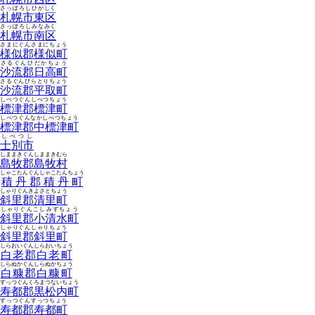
さっぽろしひがしく
札幌市東区
さっぽろしみなみく
札幌市南区
さまにぐんさまにちょう
様似郡様似町
さるぐんひだかちょう
沙流郡日高町
さるぐんびらとりちょう
沙流郡平取町
しべつぐんしべつちょう
標津郡標津町
しべつぐんなかしべつちょう
標津郡中標津町
しべつし
士別市
しままきぐんしままきむら
島牧郡島牧村
しゃこたんぐんしゃこたんちょう
積丹郡積丹町
しゃりぐんきよさとちょう
斜里郡清里町
しゃりぐんこしみずちょう
斜里郡小清水町
しゃりぐんしゃりちょう
斜里郡斜里町
しらおいぐんしらおいちょう
白老郡白老町
しらぬかぐんしらぬかちょう
白糠郡白糠町
すっつぐんくろまつないちょう
寿都郡黒松内町
すっつぐんすっつちょう
寿都郡寿都町