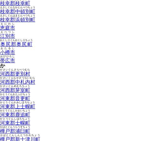
枝幸郡枝幸町
えさしぐんなかとんべつちょう
枝幸郡中頓別町
えさしぐんはまとんべつちょう
枝幸郡浜頓別町
えにわし
恵庭市
えべつし
江別市
おくしりぐんおくしりちょう
奥尻郡奥尻町
おたるし
小樽市
おびひろし
帯広市
か
かさいぐんさらべつむら
河西郡更別村
かさいぐんなかさつないむら
河西郡中札内村
かさいぐんめむろちょう
河西郡芽室町
かとうぐんおとふけちょう
河東郡音更町
かとうぐんかみしほろちょう
河東郡上士幌町
かとうぐんしかおいちょう
河東郡鹿追町
かとうぐんしほろちょう
河東郡士幌町
かばとぐんうらうすちょう
樺戸郡浦臼町
かばとぐんしんとつかわちょう
樺戸郡新十津川町