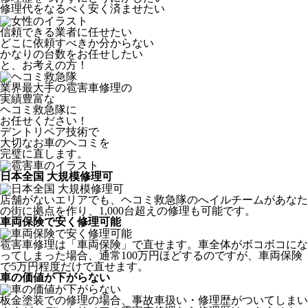
修理代をなるべく安く済ませたい
信頼できる業者に任せたい
どこに依頼すべきか分からない
かなりの台数をお任せしたい
と、お考えの方！
業界最大手の雹害車修理の
実績豊富な
ヘコミ救急隊
に
お任せください！
デントリペア技術で
大切なお車のヘコミを
完璧に直します。
日本全国 大規模修理可
店舗がないエリアでも、ヘコミ救急隊のへイルチームがあなた
の街に拠点を作り、1,000台超えの修理も可能です。
車両保険で安く修理可能
雹害車修理は「車両保険」で直せます。車全体がボコボコにな
ってしまった場合、通常100万円ほどするのですが、車両保険
で5万円程度だけで直せます。
車の価値が下がらない
板金塗装での修理の場合、事故車扱い・修理歴がついてしまい