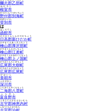
爾志郡乙部町
ねむろし
根室市
のつけぐんべつかいちょう
野付郡別海町
のぼりべつし
登別市
は
はこだてし
函館市
ひだかぐんしんひだかちょう
日高郡新ひだか町
ひやまぐんあっさぶちょう
檜山郡厚沢部町
ひやまぐんえさしちょう
檜山郡江差町
ひやまぐんかみのくにちょう
檜山郡上ノ国町
ひろおぐんたいきちょう
広尾郡大樹町
ひろおぐんひろおちょう
広尾郡広尾町
びばいし
美唄市
ふかがわし
深川市
ふたみぐんやくもちょう
二海郡八雲町
ふらのし
富良野市
ふるうぐんかもえないむら
古宇郡神恵内村
ふるうぐんとまりむら
古宇郡泊村