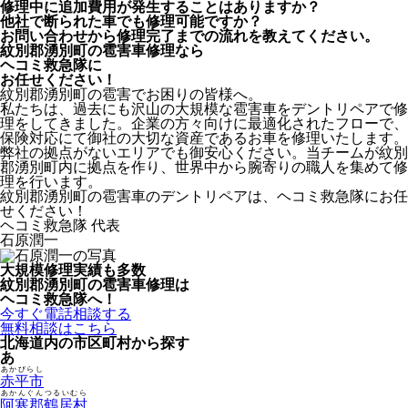
修理中に追加費用が発生することはありますか？
他社で断られた車でも修理可能ですか？
お問い合わせから修理完了までの流れを教えてください。
紋別郡湧別町の雹害車修理なら
ヘコミ救急隊
に
お任せください！
紋別郡湧別町の雹害でお困りの皆様へ。
私たちは、過去にも沢山の大規模な雹害車をデントリペアで修
理をしてきました。企業の方々向けに最適化されたフローで、
保険対応にて御社の大切な資産であるお車を修理いたします。
弊社の拠点がないエリアでも御安心ください。当チームが紋別
郡湧別町内に拠点を作り、世界中から腕寄りの職人を集めて修
理を行います。
紋別郡湧別町の雹害車のデントリペアは、ヘコミ救急隊にお任
せください！
ヘコミ救急隊 代表
石原潤一
大規模修理実績も多数
紋別郡湧別町の雹害車修理は
ヘコミ救急隊へ！
今すぐ電話相談する
無料相談はこちら
北海道内の市区町村から探す
あ
あかびらし
赤平市
あかんぐんつるいむら
阿寒郡鶴居村