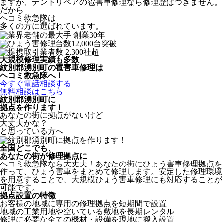
ますが、デントリペアの雹害車修理なら修理歴はつきません。
だから
ヘコミ救急隊は
多くの方に選ばれています。
大規模修理実績も多数
紋別郡湧別町の雹害車修理は
ヘコミ救急隊へ！
今すぐ電話相談する
無料相談はこちら
紋別郡湧別町
に
拠点を作ります！
あなたの街に拠点がないけど
大丈夫かな？
と思っている方へ
全国どこでも、
あなたの街が修理拠点に
ヘコミ救急隊なら大丈夫！あなたの街にひょう害車修理拠点を
作って、ひょう害車をまとめて修理します。安定した修理環境
を用意することで、大規模ひょう害車修理にも対応することが
可能です。
拠点設置の特徴
お客様の地域に専用の修理拠点を短期間で設置
地域の工業用地や空いている敷地を長期レンタル
修理に必要な全ての機材・設備を現地に搬入設置