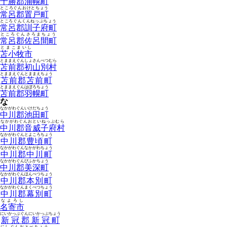
十勝郡浦幌町
ところぐんおけとちょう
常呂郡置戸町
ところぐんくんねっぷちょう
常呂郡訓子府町
ところぐんさろまちょう
常呂郡佐呂間町
とまこまいし
苫小牧市
とままえぐんしょさんべつむら
苫前郡初山別村
とままえぐんとままえちょう
苫前郡苫前町
とままえぐんはぼろちょう
苫前郡羽幌町
な
なかがわぐんいけだちょう
中川郡池田町
なかがわぐんおといねっぷむら
中川郡音威子府村
なかがわぐんとよころちょう
中川郡豊頃町
なかがわぐんなかがわちょう
中川郡中川町
なかがわぐんびふかちょう
中川郡美深町
なかがわぐんほんべつちょう
中川郡本別町
なかがわぐんまくべつちょう
中川郡幕別町
なよろし
名寄市
にいかっぷぐんにいかっぷちょう
新冠郡新冠町
にしぐんおとべちょう