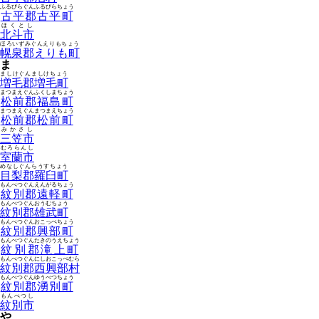
ふるびらぐんふるびらちょう
古平郡古平町
ほくとし
北斗市
ほろいずみぐんえりもちょう
幌泉郡えりも町
ま
ましけぐんましけちょう
増毛郡増毛町
まつまえぐんふくしまちょう
松前郡福島町
まつまえぐんまつまえちょう
松前郡松前町
みかさし
三笠市
むろらんし
室蘭市
めなしぐんらうすちょう
目梨郡羅臼町
もんべつぐんえんがるちょう
紋別郡遠軽町
もんべつぐんおうむちょう
紋別郡雄武町
もんべつぐんおこっぺちょう
紋別郡興部町
もんべつぐんたきのうえちょう
紋別郡滝上町
もんべつぐんにしおこっぺむら
紋別郡西興部村
もんべつぐんゆうべつちょう
紋別郡湧別町
もんべつし
紋別市
や