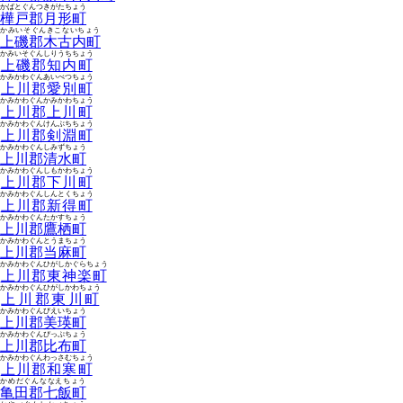
かばとぐんつきがたちょう
樺戸郡月形町
かみいそぐんきこないちょう
上磯郡木古内町
かみいそぐんしりうちちょう
上磯郡知内町
かみかわぐんあいべつちょう
上川郡愛別町
かみかわぐんかみかわちょう
上川郡上川町
かみかわぐんけんぶちちょう
上川郡剣淵町
かみかわぐんしみずちょう
上川郡清水町
かみかわぐんしもかわちょう
上川郡下川町
かみかわぐんしんとくちょう
上川郡新得町
かみかわぐんたかすちょう
上川郡鷹栖町
かみかわぐんとうまちょう
上川郡当麻町
かみかわぐんひがしかぐらちょう
上川郡東神楽町
かみかわぐんひがしかわちょう
上川郡東川町
かみかわぐんびえいちょう
上川郡美瑛町
かみかわぐんぴっぷちょう
上川郡比布町
かみかわぐんわっさむちょう
上川郡和寒町
かめだぐんななえちょう
亀田郡七飯町