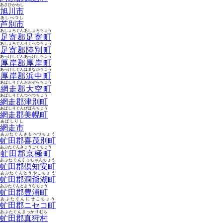
あさひかわし
旭川市
あしべつし
芦別市
あしょろぐんあしょろちょう
足寄郡足寄町
あしょろぐんりくべつちょう
足寄郡陸別町
あっけしぐんあっけしちょう
厚岸郡厚岸町
あっけしぐんはまなかちょう
厚岸郡浜中町
あばしりぐんおおぞらちょう
網走郡大空町
あばしりぐんつべつちょう
網走郡津別町
あばしりぐんびほろちょう
網走郡美幌町
あばしりし
網走市
あぶたぐんきもべつちょう
虻田郡喜茂別町
あぶたぐんきょうごくちょう
虻田郡京極町
あぶたぐんくっちゃんちょう
虻田郡倶知安町
あぶたぐんとうやこちょう
虻田郡洞爺湖町
あぶたぐんとようらちょう
虻田郡豊浦町
あぶたぐんにせこちょう
虻田郡ニセコ町
あぶたぐんまっかりむら
虻田郡真狩村