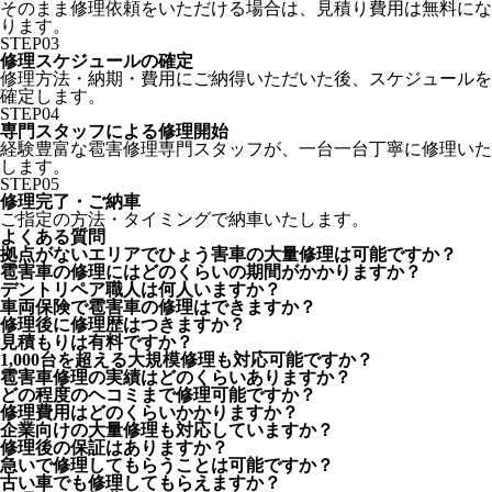
そのまま修理依頼をいただける場合は、見積り費用は無料にな
ります。
STEP
03
修理スケジュールの確定
修理方法・納期・費用にご納得いただいた後、スケジュールを
確定します。
STEP
04
専門スタッフによる修理開始
経験豊富な雹害修理専門スタッフが、一台一台丁寧に修理いた
します。
STEP
05
修理完了・ご納車
ご指定の方法・タイミングで納車いたします。
よくある質問
拠点がないエリアでひょう害車の大量修理は可能ですか？
雹害車の修理にはどのくらいの期間がかかりますか？
デントリペア職人は何人いますか？
車両保険で雹害車の修理はできますか？
修理後に修理歴はつきますか？
見積もりは有料ですか？
1,000台を超える大規模修理も対応可能ですか？
雹害車修理の実績はどのくらいありますか？
どの程度のヘコミまで修理可能ですか？
修理費用はどのくらいかかりますか？
企業向けの大量修理も対応していますか？
修理後の保証はありますか？
急いで修理してもらうことは可能ですか？
古い車でも修理してもらえますか？