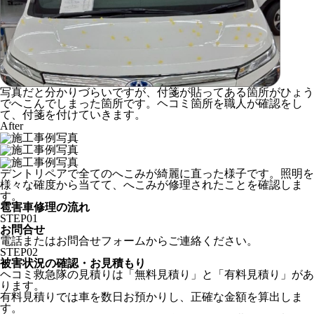
写真だと分かりづらいですが、付箋が貼ってある箇所がひょう
でへこんでしまった箇所です。ヘコミ箇所を職人が確認をし
て、付箋を付けていきます。
After
デントリペアで全てのへこみが綺麗に直った様子です。照明を
様々な確度から当てて、へこみが修理されたことを確認しま
す。
雹害車修理の流れ
STEP
01
お問合せ
電話またはお問合せフォームからご連絡ください。
STEP
02
被害状況の確認・お見積もり
ヘコミ救急隊の見積りは「無料見積り」と「有料見積り」があ
ります。
有料見積りでは車を数日お預かりし、正確な金額を算出しま
す。