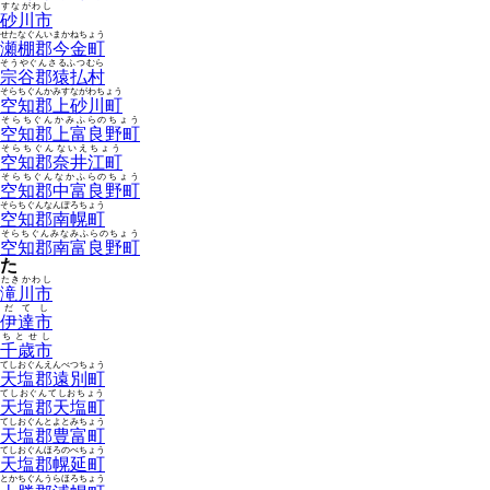
すながわし
砂川市
せたなぐんいまかねちょう
瀬棚郡今金町
そうやぐんさるふつむら
宗谷郡猿払村
そらちぐんかみすながわちょう
空知郡上砂川町
そらちぐんかみふらのちょう
空知郡上富良野町
そらちぐんないえちょう
空知郡奈井江町
そらちぐんなかふらのちょう
空知郡中富良野町
そらちぐんなんぽろちょう
空知郡南幌町
そらちぐんみなみふらのちょう
空知郡南富良野町
た
たきかわし
滝川市
だてし
伊達市
ちとせし
千歳市
てしおぐんえんべつちょう
天塩郡遠別町
てしおぐんてしおちょう
天塩郡天塩町
てしおぐんとよとみちょう
天塩郡豊富町
てしおぐんほろのべちょう
天塩郡幌延町
とかちぐんうらほろちょう