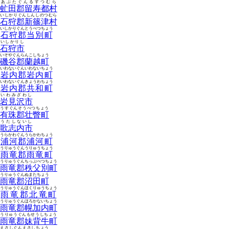
あぶたぐんるすつむら
虻田郡留寿都村
いしかりぐんしんしのつむら
石狩郡新篠津村
いしかりぐんとうべつちょう
石狩郡当別町
いしかりし
石狩市
いそやぐんらんこしちょう
磯谷郡蘭越町
いわないぐんいわないちょう
岩内郡岩内町
いわないぐんきょうわちょう
岩内郡共和町
いわみざわし
岩見沢市
うすぐんそうべつちょう
有珠郡壮瞥町
うたしないし
歌志内市
うらかわぐんうらかわちょう
浦河郡浦河町
うりゅうぐんうりゅうちょう
雨竜郡雨竜町
うりゅうぐんちっぷべつちょう
雨竜郡秩父別町
うりゅうぐんぬまたちょう
雨竜郡沼田町
うりゅうぐんほくりゅうちょう
雨竜郡北竜町
うりゅうぐんほろかないちょう
雨竜郡幌加内町
うりゅうぐんもせうしちょう
雨竜郡妹背牛町
えさしぐんえさしちょう