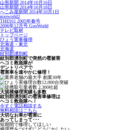
山形新聞 2014年10月16日
山形新聞 2014年10月18日
へこみ屋新聞 2014年10月1日
gooworld2
THE911 2005年春号
2006年12月号 GooWorld
テレビ取材
トップページ
ひょう害車修理
北海道・東北
北海道
紋別郡湧別町
紋別郡湧別町で突然の
雹被害
ヘコミ救急隊が
デントリペアで
雹害車を速やかに修理！
大規模修理実績も多数
紋別郡湧別町の雹害車修理は
ヘコミ救急隊へ！
今すぐ電話相談する
無料相談はこちら
大切なお車が雹害に
あってしまって･･･
短期間で修理してほしい
修理歴をつけずにどうにかしたい