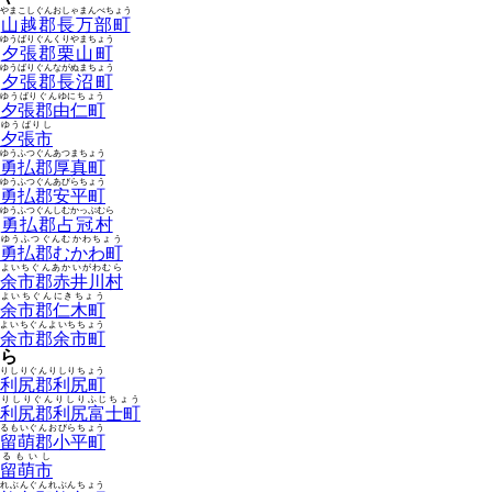
やまこしぐんおしゃまんべちょう
山越郡長万部町
ゆうばりぐんくりやまちょう
夕張郡栗山町
ゆうばりぐんながぬまちょう
夕張郡長沼町
ゆうばりぐんゆにちょう
夕張郡由仁町
ゆうばりし
夕張市
ゆうふつぐんあつまちょう
勇払郡厚真町
ゆうふつぐんあびらちょう
勇払郡安平町
ゆうふつぐんしむかっぷむら
勇払郡占冠村
ゆうふつぐんむかわちょう
勇払郡むかわ町
よいちぐんあかいがわむら
余市郡赤井川村
よいちぐんにきちょう
余市郡仁木町
よいちぐんよいちちょう
余市郡余市町
ら
りしりぐんりしりちょう
利尻郡利尻町
りしりぐんりしりふじちょう
利尻郡利尻富士町
るもいぐんおびらちょう
留萌郡小平町
るもいし
留萌市
れぶんぐんれぶんちょう