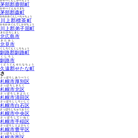
かやべぐんしかべちょう
茅部郡鹿部町
かやべぐんもりまち
茅部郡森町
かわかみぐんしべちゃちょう
川上郡標茶町
かわかみぐんてしかがちょう
川上郡弟子屈町
きたひろしまし
北広島市
きたみし
北見市
くしろぐんくしろちょう
釧路郡釧路町
くしろし
釧路市
くどうぐんせたなちょう
久遠郡せたな町
さ
さっぽろしあつべつく
札幌市厚別区
さっぽろしきたく
札幌市北区
さっぽろしきよたく
札幌市清田区
さっぽろししろいしく
札幌市白石区
さっぽろしちゅうおうく
札幌市中央区
さっぽろしていねく
札幌市手稲区
さっぽろしとよひらく
札幌市豊平区
さっぽろしにしく
札幌市西区