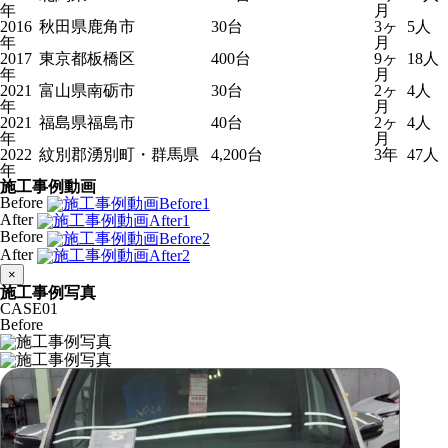
年
月
2016
秋田県鹿角市
30台
3ヶ
5人
年
月
2017
東京都板橋区
400台
9ヶ
18人
年
月
2021
富山県南砺市
30台
2ヶ
4人
年
月
2021
福島県福島市
40台
2ヶ
4人
年
月
2022
紋別郡湧別町・群馬県
4,200台
3年
47人
年
施工事例動画
Before
After
Before
After
×
施工事例写真
CASE
01
Before