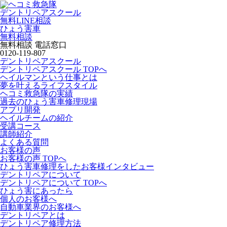
デントリペアスクール
無料LINE相談
ひょう害車
無料相談
無料相談 電話窓口
0120-119-807
デントリペアスクール
デントリペアスクール TOPへ
ヘイルマンという仕事とは
夢を叶えるライフスタイル
ヘコミ救急隊の実績
過去のひょう害車修理現場
アプリ開発
ヘイルチームの紹介
受講コース
講師紹介
よくある質問
お客様の声
お客様の声 TOPへ
ひょう害車修理をしたお客様インタビュー
デントリペアについて
デントリペアについて TOPへ
ひょう害にあったら
個人のお客様へ
自動車業界のお客様へ
デントリペアとは
デントリペア修理方法