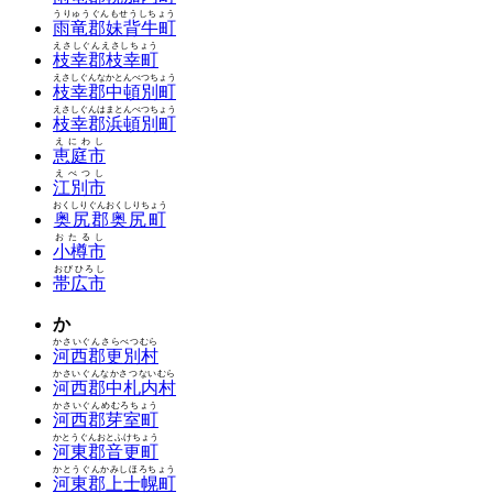
うりゅうぐんもせうしちょう
雨竜郡妹背牛町
えさしぐんえさしちょう
枝幸郡枝幸町
えさしぐんなかとんべつちょう
枝幸郡中頓別町
えさしぐんはまとんべつちょう
枝幸郡浜頓別町
えにわし
恵庭市
えべつし
江別市
おくしりぐんおくしりちょう
奥尻郡奥尻町
おたるし
小樽市
おびひろし
帯広市
か
かさいぐんさらべつむら
河西郡更別村
かさいぐんなかさつないむら
河西郡中札内村
かさいぐんめむろちょう
河西郡芽室町
かとうぐんおとふけちょう
河東郡音更町
かとうぐんかみしほろちょう
河東郡上士幌町