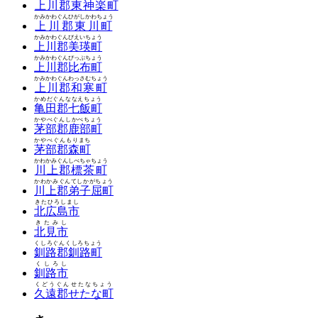
上川郡東神楽町
かみかわぐんひがしかわちょう
上川郡東川町
かみかわぐんびえいちょう
上川郡美瑛町
かみかわぐんぴっぷちょう
上川郡比布町
かみかわぐんわっさむちょう
上川郡和寒町
かめだぐんななえちょう
亀田郡七飯町
かやべぐんしかべちょう
茅部郡鹿部町
かやべぐんもりまち
茅部郡森町
かわかみぐんしべちゃちょう
川上郡標茶町
かわかみぐんてしかがちょう
川上郡弟子屈町
きたひろしまし
北広島市
きたみし
北見市
くしろぐんくしろちょう
釧路郡釧路町
くしろし
釧路市
くどうぐんせたなちょう
久遠郡せたな町