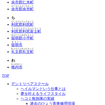
余市郡仁木町
よいちぐんよいちちょう
余市郡余市町
ら
りしりぐんりしりちょう
利尻郡利尻町
りしりぐんりしりふじちょう
利尻郡利尻富士町
るもいぐんおびらちょう
留萌郡小平町
るもいし
留萌市
れぶんぐんれぶんちょう
礼文郡礼文町
わ
わっかないし
稚内市
TOP
デントリペアスクール
ヘイルマンという仕事とは
夢を叶えるライフスタイル
ヘコミ救急隊の実績
過去のひょう害車修理現場