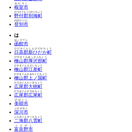
ねむろし
根室市
のつけぐんべつかいちょう
野付郡別海町
のぼりべつし
登別市
は
はこだてし
函館市
ひだかぐんしんひだかちょう
日高郡新ひだか町
ひやまぐんあっさぶちょう
檜山郡厚沢部町
ひやまぐんえさしちょう
檜山郡江差町
ひやまぐんかみのくにちょう
檜山郡上ノ国町
ひろおぐんたいきちょう
広尾郡大樹町
ひろおぐんひろおちょう
広尾郡広尾町
びばいし
美唄市
ふかがわし
深川市
ふたみぐんやくもちょう
二海郡八雲町
ふらのし
富良野市