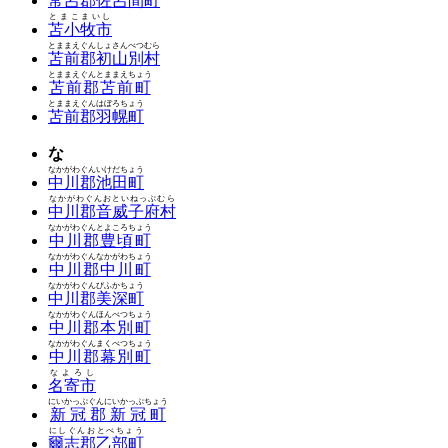
常呂郡佐呂間町
とまこまいし
苫小牧市
とままえぐんしょさんべつむら
苫前郡初山別村
とままえぐんとままえちょう
苫前郡苫前町
とままえぐんはぼろちょう
苫前郡羽幌町
な
なかがわぐんいけだちょう
中川郡池田町
なかがわぐんおといねっぷむら
中川郡音威子府村
なかがわぐんとよころちょう
中川郡豊頃町
なかがわぐんなかがわちょう
中川郡中川町
なかがわぐんびふかちょう
中川郡美深町
なかがわぐんほんべつちょう
中川郡本別町
なかがわぐんまくべつちょう
中川郡幕別町
なよろし
名寄市
にいかっぷぐんにいかっぷちょう
新冠郡新冠町
にしぐんおとべちょう
爾志郡乙部町