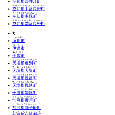
空知郡奈井江町
そらちぐんなかふらのちょう
空知郡中富良野町
そらちぐんなんぽろちょう
空知郡南幌町
そらちぐんみなみふらのちょう
空知郡南富良野町
た
たきかわし
滝川市
だてし
伊達市
ちとせし
千歳市
てしおぐんえんべつちょう
天塩郡遠別町
てしおぐんてしおちょう
天塩郡天塩町
てしおぐんとよとみちょう
天塩郡豊富町
てしおぐんほろのべちょう
天塩郡幌延町
とかちぐんうらほろちょう
十勝郡浦幌町
ところぐんおけとちょう
常呂郡置戸町
ところぐんくんねっぷちょう
常呂郡訓子府町
ところぐんさろまちょう