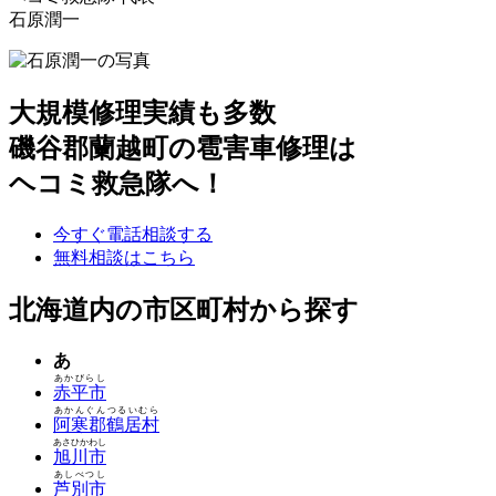
石原潤一
大規模修理実績も多数
磯谷郡蘭越町の雹害車修理は
ヘコミ救急隊へ！
今すぐ電話相談する
無料相談はこちら
北海道内の市区町村から探す
あ
あかびらし
赤平市
あかんぐんつるいむら
阿寒郡鶴居村
あさひかわし
旭川市
あしべつし
芦別市