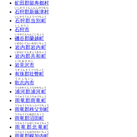
虻田郡留寿都村
いしかりぐんしんしのつむら
石狩郡新篠津村
いしかりぐんとうべつちょう
石狩郡当別町
いしかりし
石狩市
いそやぐんらんこしちょう
磯谷郡蘭越町
いわないぐんいわないちょう
岩内郡岩内町
いわないぐんきょうわちょう
岩内郡共和町
いわみざわし
岩見沢市
うすぐんそうべつちょう
有珠郡壮瞥町
うたしないし
歌志内市
うらかわぐんうらかわちょう
浦河郡浦河町
うりゅうぐんうりゅうちょう
雨竜郡雨竜町
うりゅうぐんちっぷべつちょう
雨竜郡秩父別町
うりゅうぐんぬまたちょう
雨竜郡沼田町
うりゅうぐんほくりゅうちょう
雨竜郡北竜町
うりゅうぐんほろかないちょう
雨竜郡幌加内町