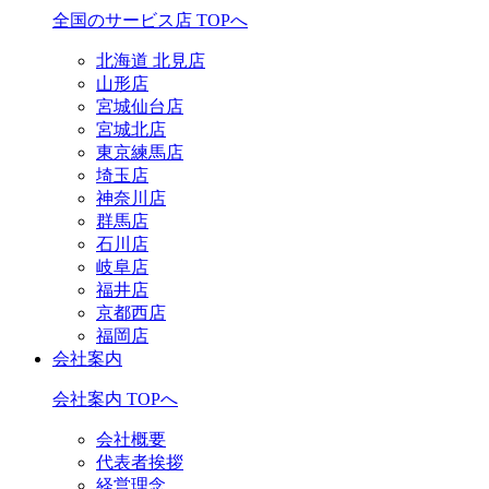
全国のサービス店 TOPへ
北海道 北見店
山形店
宮城仙台店
宮城北店
東京練馬店
埼玉店
神奈川店
群馬店
石川店
岐阜店
福井店
京都西店
福岡店
会社案内
会社案内 TOPへ
会社概要
代表者挨拶
経営理念