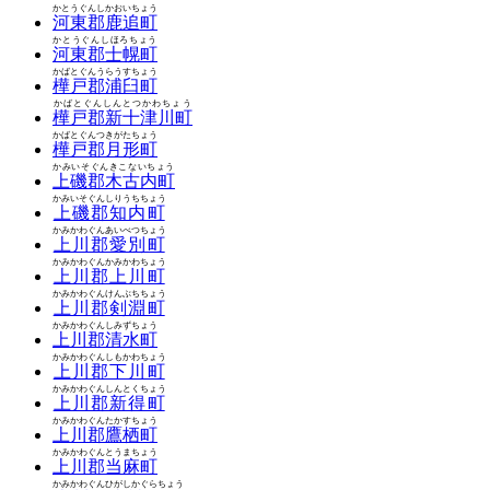
かとうぐんしかおいちょう
河東郡鹿追町
かとうぐんしほろちょう
河東郡士幌町
かばとぐんうらうすちょう
樺戸郡浦臼町
かばとぐんしんとつかわちょう
樺戸郡新十津川町
かばとぐんつきがたちょう
樺戸郡月形町
かみいそぐんきこないちょう
上磯郡木古内町
かみいそぐんしりうちちょう
上磯郡知内町
かみかわぐんあいべつちょう
上川郡愛別町
かみかわぐんかみかわちょう
上川郡上川町
かみかわぐんけんぶちちょう
上川郡剣淵町
かみかわぐんしみずちょう
上川郡清水町
かみかわぐんしもかわちょう
上川郡下川町
かみかわぐんしんとくちょう
上川郡新得町
かみかわぐんたかすちょう
上川郡鷹栖町
かみかわぐんとうまちょう
上川郡当麻町
かみかわぐんひがしかぐらちょう