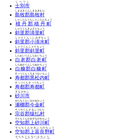
しべつし
士別市
しままきぐんしままきむら
島牧郡島牧村
しゃこたんぐんしゃこたんちょう
積丹郡積丹町
しゃりぐんきよさとちょう
斜里郡清里町
しゃりぐんこしみずちょう
斜里郡小清水町
しゃりぐんしゃりちょう
斜里郡斜里町
しらおいぐんしらおいちょう
白老郡白老町
しらぬかぐんしらぬかちょう
白糠郡白糠町
すっつぐんくろまつないちょう
寿都郡黒松内町
すっつぐんすっつちょう
寿都郡寿都町
すながわし
砂川市
せたなぐんいまかねちょう
瀬棚郡今金町
そうやぐんさるふつむら
宗谷郡猿払村
そらちぐんかみすながわちょう
空知郡上砂川町
そらちぐんかみふらのちょう
空知郡上富良野町
そらちぐんないえちょう