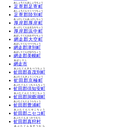
あしょろぐんあしょろちょう
足寄郡足寄町
あしょろぐんりくべつちょう
足寄郡陸別町
あっけしぐんあっけしちょう
厚岸郡厚岸町
あっけしぐんはまなかちょう
厚岸郡浜中町
あばしりぐんおおぞらちょう
網走郡大空町
あばしりぐんつべつちょう
網走郡津別町
あばしりぐんびほろちょう
網走郡美幌町
あばしりし
網走市
あぶたぐんきもべつちょう
虻田郡喜茂別町
あぶたぐんきょうごくちょう
虻田郡京極町
あぶたぐんくっちゃんちょう
虻田郡倶知安町
あぶたぐんとうやこちょう
虻田郡洞爺湖町
あぶたぐんとようらちょう
虻田郡豊浦町
あぶたぐんにせこちょう
虻田郡ニセコ町
あぶたぐんまっかりむら
虻田郡真狩村
あぶたぐんるすつむら