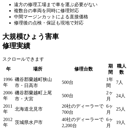
遠方の修理工場まで車を運ぶ必要がない
複数台の車両を同時に修理対応
中間マージンカットによる直接価格
修理後の点検・保証も現地で対応
大規模ひょう害車
修理実績
スクロールできます
期
職人
年
場所
修理台数
間
数
1996
磯谷郡蘭越町狭山
1年
500台
7人
年
市・日高市
間
2006
磯谷郡蘭越町上尾
2ヶ
500台
24人
年
市・大宮
月
2011
20社のディーラーで
6ヶ
北海道北見市
25人
年
700台
月
2012
40社のディーラーで
6ヶ
茨城県水戸市
19人
年
2,200台
月