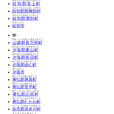
もんべつぐんたきのうえちょう
紋別郡滝上町
もんべつぐんにしおこっぺむら
紋別郡西興部村
もんべつぐんゆうべつちょう
紋別郡湧別町
もんべつし
紋別市
や
やまこしぐんおしゃまんべちょう
山越郡長万部町
ゆうばりぐんくりやまちょう
夕張郡栗山町
ゆうばりぐんながぬまちょう
夕張郡長沼町
ゆうばりぐんゆにちょう
夕張郡由仁町
ゆうばりし
夕張市
ゆうふつぐんあつまちょう
勇払郡厚真町
ゆうふつぐんあびらちょう
勇払郡安平町
ゆうふつぐんしむかっぷむら
勇払郡占冠村
ゆうふつぐんむかわちょう
勇払郡むかわ町
よいちぐんあかいがわむら
余市郡赤井川村
よいちぐんにきちょう