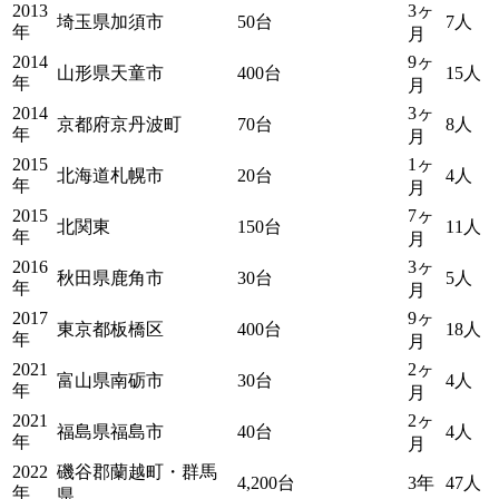
2013
3ヶ
埼玉県加須市
50台
7人
年
月
2014
9ヶ
山形県天童市
400台
15人
年
月
2014
3ヶ
京都府京丹波町
70台
8人
年
月
2015
1ヶ
北海道札幌市
20台
4人
年
月
2015
7ヶ
北関東
150台
11人
年
月
2016
3ヶ
秋田県鹿角市
30台
5人
年
月
2017
9ヶ
東京都板橋区
400台
18人
年
月
2021
2ヶ
富山県南砺市
30台
4人
年
月
2021
2ヶ
福島県福島市
40台
4人
年
月
2022
磯谷郡蘭越町・群馬
4,200台
3年
47人
年
県