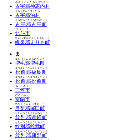
ふるうぐんかもえないむら
古宇郡神恵内村
ふるうぐんとまりむら
古宇郡泊村
ふるびらぐんふるびらちょう
古平郡古平町
ほくとし
北斗市
ほろいずみぐんえりもちょう
幌泉郡えりも町
ま
ましけぐんましけちょう
増毛郡増毛町
まつまえぐんふくしまちょう
松前郡福島町
まつまえぐんまつまえちょう
松前郡松前町
みかさし
三笠市
むろらんし
室蘭市
めなしぐんらうすちょう
目梨郡羅臼町
もんべつぐんえんがるちょう
紋別郡遠軽町
もんべつぐんおうむちょう
紋別郡雄武町
もんべつぐんおこっぺちょう
紋別郡興部町