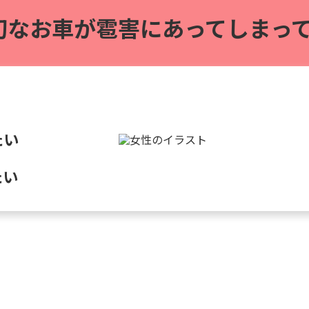
切なお車が雹害に
あってしまって
たい
たい