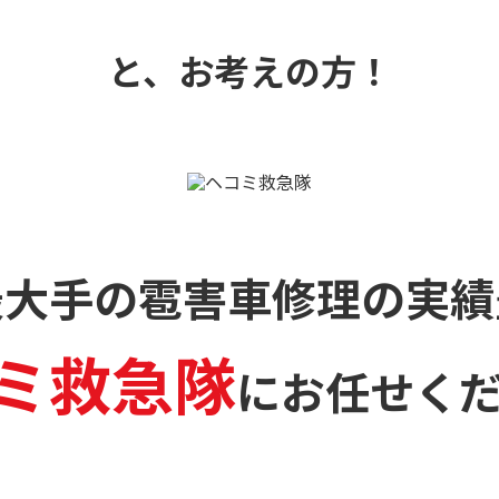
と、お考えの方！
最大手の雹害車修理の
実績
ミ救急隊
に
お任せく