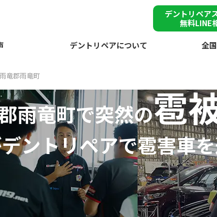
デントリペア
無料LINE
声
デントリペアについて
全国
雨竜郡雨竜町
雹
郡雨竜町で突然の
が
デントリペアで
雹害車を