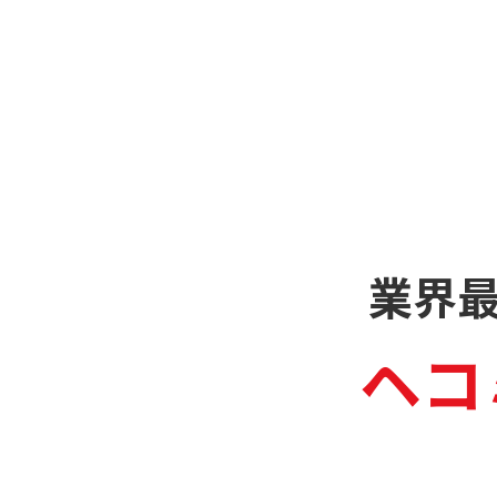
業界
ヘコ