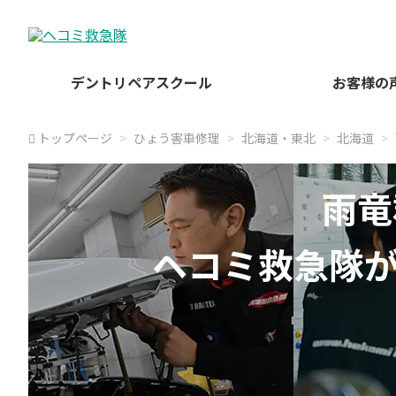
デントリペアスクール
お客様の
トップページ
ひょう害車修理
北海道・東北
北海道
雨竜
ヘコミ救急隊