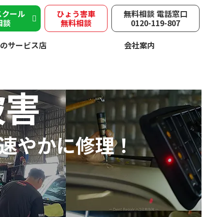
スクール
ひょう害車
無料相談 電話窓口
相談
無料相談
0120-119-807
のサービス店
会社案内
被害
速やかに修理！