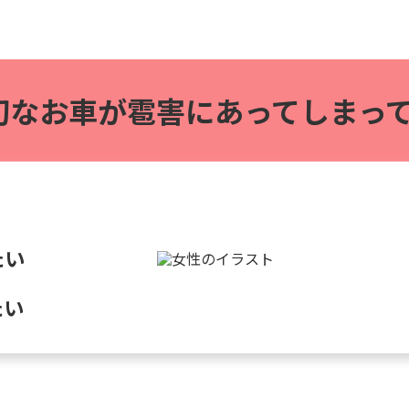
切なお車が雹害に
あってしまって
たい
たい