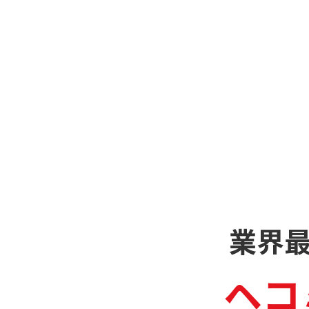
業界
ヘコ