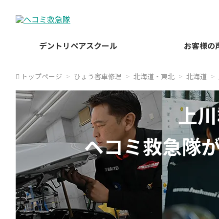
デントリペアスクール
お客様の
トップページ
ひょう害車修理
北海道・東北
北海道
上川
ヘコミ救急隊