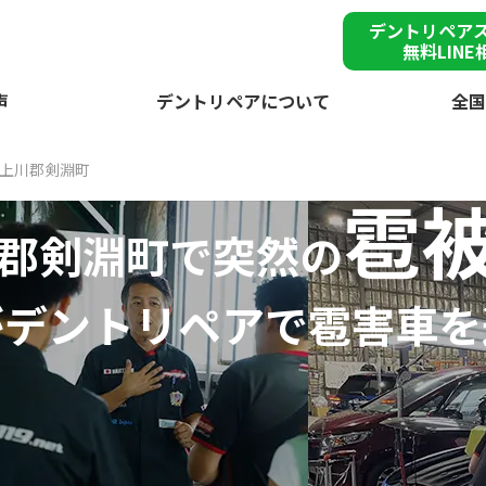
デントリペア
無料LINE
声
デントリペアについて
全国
上川郡剣淵町
雹
郡剣淵町で突然の
が
デントリペアで
雹害車を