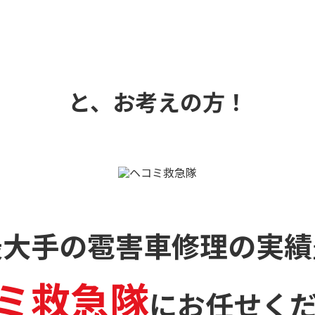
と、お考えの方！
最大手の雹害車修理の
実績
ミ救急隊
に
お任せく