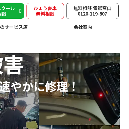
スクール
ひょう害車
無料相談 電話窓口
相談
無料相談
0120-119-807
のサービス店
会社案内
被害
速やかに修理！