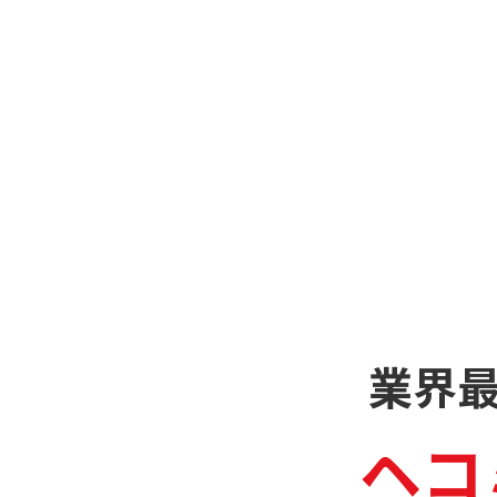
業界
ヘコ