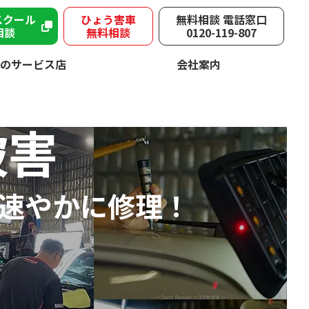
スクール
ひょう害車
無料相談 電話窓口
相談
無料相談
0120-119-807
のサービス店
会社案内
被害
速やかに修理！