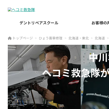
デントリペアスクール
お客様の
トップページ
ひょう害車修理
北海道・東北
北海道
中川
ヘコミ救急隊