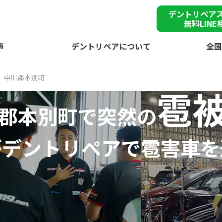
デントリペア
無料LINE
声
デントリペアについて
全国
中川郡本別町
雹
郡本別町で突然の
が
デントリペアで
雹害車を