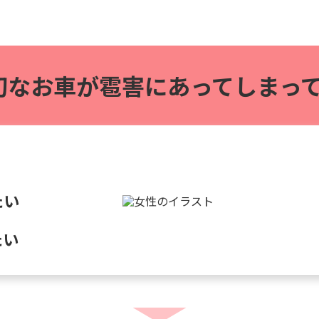
切なお車が雹害に
あってしまって
たい
たい