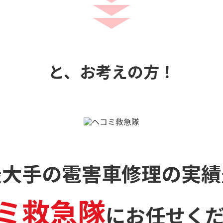
と、お考えの方！
最大手の雹害車修理の
実績
ミ救急隊
に
お任せく