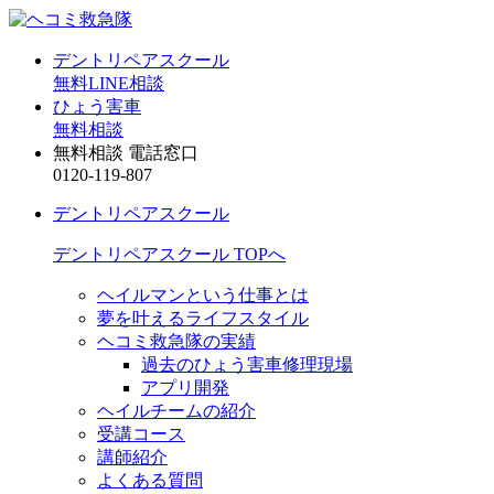
デントリペアスクール
無料LINE相談
ひょう害車
無料相談
無料相談 電話窓口
0120-119-807
デントリペアスクール
デントリペアスクール TOPへ
ヘイルマンという仕事とは
夢を叶えるライフスタイル
ヘコミ救急隊の実績
過去のひょう害車修理現場
アプリ開発
ヘイルチームの紹介
受講コース
講師紹介
よくある質問