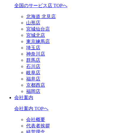
全国のサービス店 TOPへ
北海道 北見店
山形店
宮城仙台店
宮城北店
東京練馬店
埼玉店
神奈川店
群馬店
石川店
岐阜店
福井店
京都西店
福岡店
会社案内
会社案内 TOPへ
会社概要
代表者挨拶
経営理念