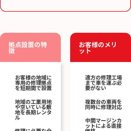
拠点設置の特
お客様のメリ
徴
ット
お客様の地域に
遠方の修理工場
専用の修理拠点
まで車を運ぶ必
を短期間で設置
要がない
地域の工業用地
複数台の車両を
や空いている敷
同時に修理対応
地を長期レンタ
ル
中間マージンカ
ットによる直接
修理に必要な全
価格