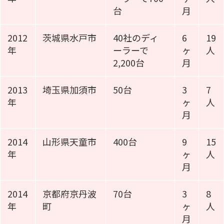
台
月
2012
茨城県水戸市
40社のディ
6
19
年
ーラーで
ヶ
人
2,200台
月
2013
埼玉県加須市
50台
3
7
年
ヶ
人
月
2014
山形県天童市
400台
9
15
年
ヶ
人
月
2014
京都府京丹波
70台
3
8
年
町
ヶ
人
月