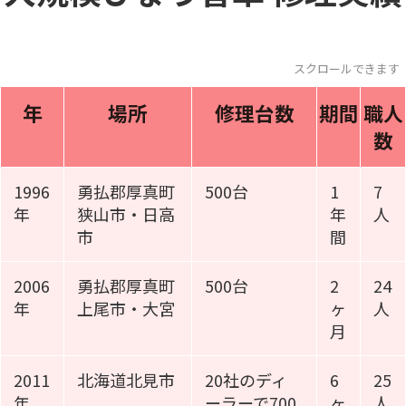
スクロールできま
年
場所
修理台数
期間
職人
数
1996
勇払郡厚真町
500台
1
7
年
狭山市・日高
年
人
市
間
2006
勇払郡厚真町
500台
2
24
年
上尾市・大宮
ヶ
人
月
2011
北海道北見市
20社のディ
6
25
年
ーラーで700
ヶ
人