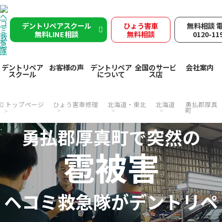
デントリペアスクール
ひょう害車
無料相談 
無料LINE相談
無料相談
0120-11
デントリペア
お客様の声
デントリペア
全国のサービ
会社案内
スクール
について
ス店
トップページ
ひょう害車修理
北海道・東北
北海道
勇払郡厚真
町
勇払郡厚真町で突然の
雹被害
ヘコミ救急隊が
デントリペ