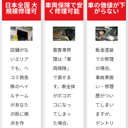
日本全国 大
車両保険で安
車の価値が下
規模修理可
く修理可能
がらない
店舗がな
雹害車修
板金塗装
いエリア
理は「車
での修理
でも、ヘ
両保険」
の場合、
コミ救急
で直せま
事故車扱
隊のへイ
す。車全体
い・修理
ルチーム
がボコボ
歴がつい
があなた
コになっ
てしまい
の街に拠
てしまっ
ますが、
点を作
た場合、
デントリ