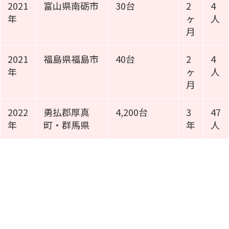
2021
富山県南砺市
30台
2
4
年
ヶ
人
月
2021
福島県福島市
40台
2
4
年
ヶ
人
月
2022
勇払郡厚真
4,200台
3
47
年
町・群馬県
年
人