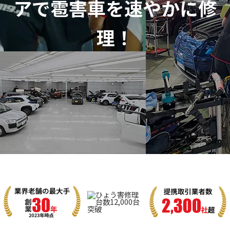
アで
雹害車を速やかに修
理！