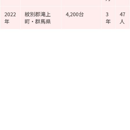
2022
紋別郡滝上
4,200台
3
47
年
町・群馬県
年
人
施工事例動画