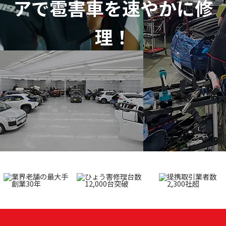
アで
雹害車を速やかに修
理！