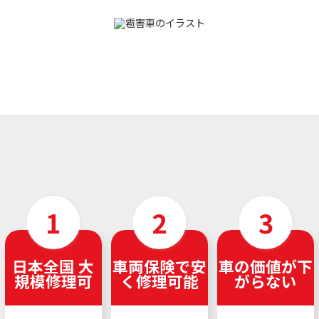
日本全国 大
車両保険で安
車の価値が下
規模修理可
く修理可能
がらない