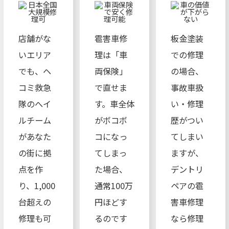
店舗がな
雹害車修
板金塗装
いエリア
理は「車
での修理
でも、ヘ
両保険」
の場合、
コミ救急
で直せま
事故車扱
隊のへイ
す。車全体
い・修理
ルチーム
がボコボ
歴がつい
があなた
コになっ
てしまい
の街に拠
てしまっ
ますが、
点を作
た場合、
デントリ
り、1,000
通常100万
ペアの雹
台超えの
円ほどす
害車修理
修理も可
るのです
なら修理