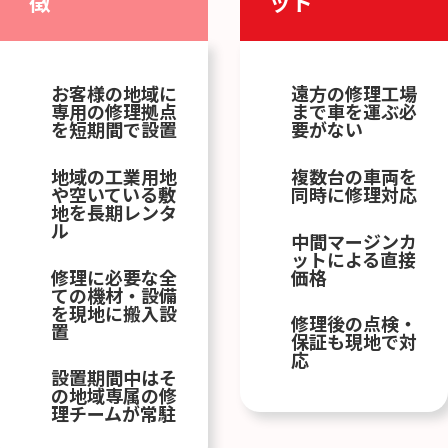
徴
ット
お客様の地域に
遠方の修理工場
専用の修理拠点
まで車を運ぶ必
を短期間で設置
要がない
地域の工業用地
複数台の車両を
や空いている敷
同時に修理対応
地を長期レンタ
ル
中間マージンカ
ットによる直接
修理に必要な全
価格
ての機材・設備
を現地に搬入設
修理後の点検・
置
保証も現地で対
応
設置期間中はそ
の地域専属の修
理チームが常駐