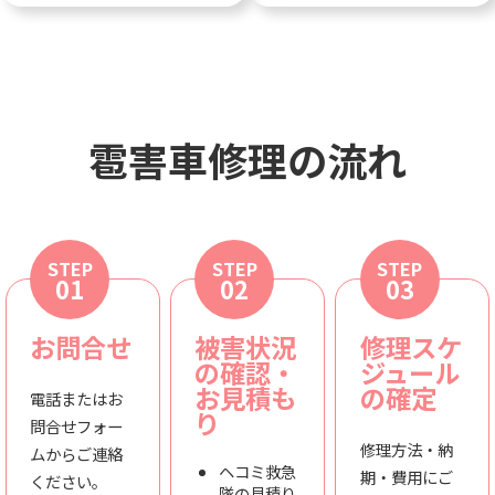
雹害車修理の流れ
STEP
STEP
STEP
01
02
03
お問合せ
被害状況
修理スケ
の確認・
ジュール
お見積も
の確定
電話またはお
り
問合せフォー
修理方法・納
ムからご連絡
ヘコミ救急
期・費用にご
ください。
隊の見積り