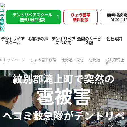
デントリペアスクール
ひょう害車
無料相談 
無料LINE相談
無料相談
0120-11
デントリペア
お客様の声
デントリペア
全国のサービ
会社案内
スクール
について
ス店
トップページ
ひょう害車修理
北海道・東北
北海道
紋別郡滝上
町
紋別郡滝上町で突然の
雹被害
ヘコミ救急隊が
デントリペ