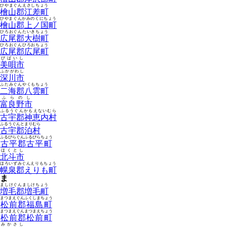
ひやまぐんえさしちょう
檜山郡江差町
ひやまぐんかみのくにちょう
檜山郡上ノ国町
ひろおぐんたいきちょう
広尾郡大樹町
ひろおぐんひろおちょう
広尾郡広尾町
びばいし
美唄市
ふかがわし
深川市
ふたみぐんやくもちょう
二海郡八雲町
ふらのし
富良野市
ふるうぐんかもえないむら
古宇郡神恵内村
ふるうぐんとまりむら
古宇郡泊村
ふるびらぐんふるびらちょう
古平郡古平町
ほくとし
北斗市
ほろいずみぐんえりもちょう
幌泉郡えりも町
ま
ましけぐんましけちょう
増毛郡増毛町
まつまえぐんふくしまちょう
松前郡福島町
まつまえぐんまつまえちょう
松前郡松前町
みかさし