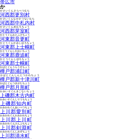
帯広市
か
かさいぐんさらべつむら
河西郡更別村
かさいぐんなかさつないむら
河西郡中札内村
かさいぐんめむろちょう
河西郡芽室町
かとうぐんおとふけちょう
河東郡音更町
かとうぐんかみしほろちょう
河東郡上士幌町
かとうぐんしかおいちょう
河東郡鹿追町
かとうぐんしほろちょう
河東郡士幌町
かばとぐんうらうすちょう
樺戸郡浦臼町
かばとぐんしんとつかわちょう
樺戸郡新十津川町
かばとぐんつきがたちょう
樺戸郡月形町
かみいそぐんきこないちょう
上磯郡木古内町
かみいそぐんしりうちちょう
上磯郡知内町
かみかわぐんあいべつちょう
上川郡愛別町
かみかわぐんかみかわちょう
上川郡上川町
かみかわぐんけんぶちちょう
上川郡剣淵町
かみかわぐんしみずちょう
上川郡清水町