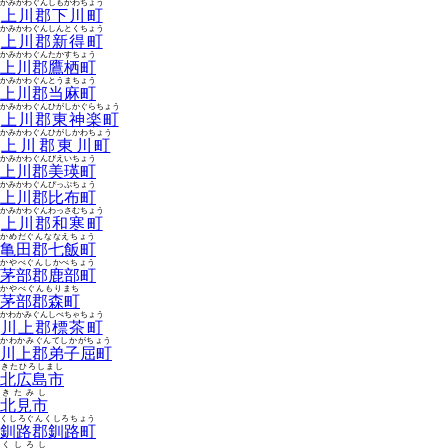
かみかわぐんしもかわちょう
上川郡下川町
かみかわぐんしんとくちょう
上川郡新得町
かみかわぐんたかすちょう
上川郡鷹栖町
かみかわぐんとうまちょう
上川郡当麻町
かみかわぐんひがしかぐらちょう
上川郡東神楽町
かみかわぐんひがしかわちょう
上川郡東川町
かみかわぐんびえいちょう
上川郡美瑛町
かみかわぐんぴっぷちょう
上川郡比布町
かみかわぐんわっさむちょう
上川郡和寒町
かめだぐんななえちょう
亀田郡七飯町
かやべぐんしかべちょう
茅部郡鹿部町
かやべぐんもりまち
茅部郡森町
かわかみぐんしべちゃちょう
川上郡標茶町
かわかみぐんてしかがちょう
川上郡弟子屈町
きたひろしまし
北広島市
きたみし
北見市
くしろぐんくしろちょう
釧路郡釧路町
くしろし