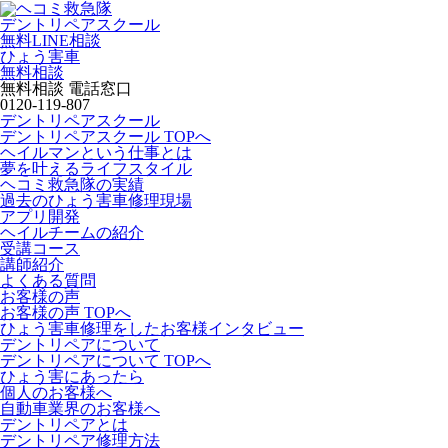
デントリペアスクール
無料LINE相談
ひょう害車
無料相談
無料相談 電話窓口
0120-119-807
デントリペアスクール
デントリペアスクール TOPへ
ヘイルマンという仕事とは
夢を叶えるライフスタイル
ヘコミ救急隊の実績
過去のひょう害車修理現場
アプリ開発
ヘイルチームの紹介
受講コース
講師紹介
よくある質問
お客様の声
お客様の声 TOPへ
ひょう害車修理をしたお客様インタビュー
デントリペアについて
デントリペアについて TOPへ
ひょう害にあったら
個人のお客様へ
自動車業界のお客様へ
デントリペアとは
デントリペア修理方法