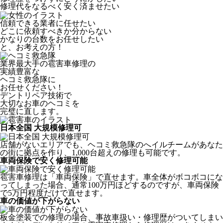
修理代をなるべく安く済ませたい
信頼できる業者に任せたい
どこに依頼すべきか分からない
かなりの台数をお任せしたい
と、お考えの方！
業界最大手の雹害車修理の
実績豊富な
ヘコミ救急隊
に
お任せください！
デントリペア技術で
大切なお車のヘコミを
完璧に直します。
日本全国 大規模修理可
店舗がないエリアでも、ヘコミ救急隊のへイルチームがあなた
の街に拠点を作り、1,000台超えの修理も可能です。
車両保険で安く修理可能
雹害車修理は「車両保険」で直せます。車全体がボコボコにな
ってしまった場合、通常100万円ほどするのですが、車両保険
で5万円程度だけで直せます。
車の価値が下がらない
板金塗装での修理の場合、事故車扱い・修理歴がついてしまい