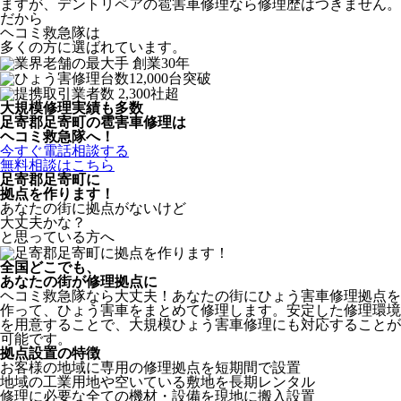
ますが、デントリペアの雹害車修理なら修理歴はつきません。
だから
ヘコミ救急隊は
多くの方に選ばれています。
大規模修理実績も多数
足寄郡足寄町の雹害車修理は
ヘコミ救急隊へ！
今すぐ電話相談する
無料相談はこちら
足寄郡足寄町
に
拠点を作ります！
あなたの街に拠点がないけど
大丈夫かな？
と思っている方へ
全国どこでも、
あなたの街が修理拠点に
ヘコミ救急隊なら大丈夫！あなたの街にひょう害車修理拠点を
作って、ひょう害車をまとめて修理します。安定した修理環境
を用意することで、大規模ひょう害車修理にも対応することが
可能です。
拠点設置の特徴
お客様の地域に専用の修理拠点を短期間で設置
地域の工業用地や空いている敷地を長期レンタル
修理に必要な全ての機材・設備を現地に搬入設置