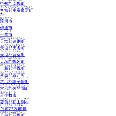
そらちぐんなんぽろちょう
空知郡南幌町
そらちぐんみなみふらのちょう
空知郡南富良野町
た
たきかわし
滝川市
だてし
伊達市
ちとせし
千歳市
てしおぐんえんべつちょう
天塩郡遠別町
てしおぐんてしおちょう
天塩郡天塩町
てしおぐんとよとみちょう
天塩郡豊富町
てしおぐんほろのべちょう
天塩郡幌延町
とかちぐんうらほろちょう
十勝郡浦幌町
ところぐんおけとちょう
常呂郡置戸町
ところぐんくんねっぷちょう
常呂郡訓子府町
ところぐんさろまちょう
常呂郡佐呂間町
とまこまいし
苫小牧市
とままえぐんしょさんべつむら
苫前郡初山別村
とままえぐんとままえちょう
苫前郡苫前町
とままえぐんはぼろちょう
苫前郡羽幌町