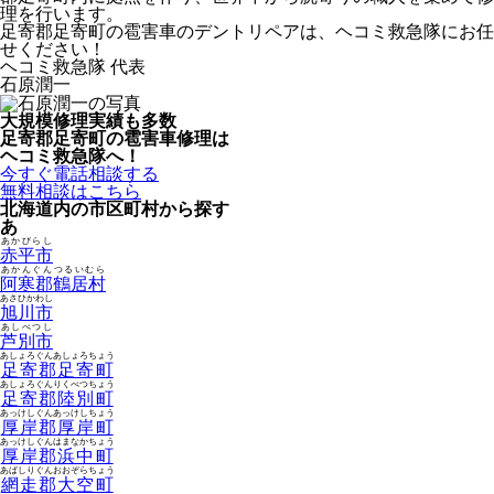
理を行います。
足寄郡足寄町の雹害車のデントリペアは、ヘコミ救急隊にお任
せください！
ヘコミ救急隊 代表
石原潤一
大規模修理実績も多数
足寄郡足寄町の雹害車修理は
ヘコミ救急隊へ！
今すぐ電話相談する
無料相談はこちら
北海道内の市区町村から探す
あ
あかびらし
赤平市
あかんぐんつるいむら
阿寒郡鶴居村
あさひかわし
旭川市
あしべつし
芦別市
あしょろぐんあしょろちょう
足寄郡足寄町
あしょろぐんりくべつちょう
足寄郡陸別町
あっけしぐんあっけしちょう
厚岸郡厚岸町
あっけしぐんはまなかちょう
厚岸郡浜中町
あばしりぐんおおぞらちょう
網走郡大空町