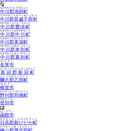
な
なかがわぐんいけだちょう
中川郡池田町
なかがわぐんおといねっぷむら
中川郡音威子府村
なかがわぐんとよころちょう
中川郡豊頃町
なかがわぐんなかがわちょう
中川郡中川町
なかがわぐんびふかちょう
中川郡美深町
なかがわぐんほんべつちょう
中川郡本別町
なかがわぐんまくべつちょう
中川郡幕別町
なよろし
名寄市
にいかっぷぐんにいかっぷちょう
新冠郡新冠町
にしぐんおとべちょう
爾志郡乙部町
ねむろし
根室市
のつけぐんべつかいちょう
野付郡別海町
のぼりべつし
登別市
は
はこだてし
函館市
ひだかぐんしんひだかちょう
日高郡新ひだか町
ひやまぐんあっさぶちょう
檜山郡厚沢部町