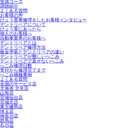
受講コース
講師紹介
よくある質問
お客様の声
ひょう害車修理をしたお客様インタビュー
デントリペアについて
ひょう害にあったら
個人のお客様へ
自動車業界のお客様へ
デントリペアとは
デントリペア修理方法
板金塗装とデントリペアの違い
デントリペアが難しいへこみ
デントリペアで直せないへこみ
へこみ修理日数
受付から修理完了まで
へこみ補修事例
よくある質問
全国のサービス店
北海道 北見店
山形店
宮城仙台店
宮城北店
東京練馬店
埼玉店
神奈川店
群馬店
石川店