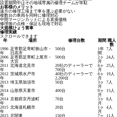
設置期間中はその地域専属の修理チームが常駐
お客様のメリット
遠方の修理工場まで車を運ぶ必要がない
複数台の車両を同時に修理対応
中間マージンカットによる直接価格
修理後の点検・保証も現地で対応
大規模ひょう害車
修理実績
スクロールできます
年
場所
修理台数
期間
職人
数
1996
足寄郡足寄町狭山市・
500台
1年
7人
年
日高市
間
2006
足寄郡足寄町上尾市・
500台
2ヶ
24人
年
大宮
月
2011
北海道北見市
20社のディーラーで
6ヶ
25人
年
700台
月
2012
茨城県水戸市
40社のディーラーで
6ヶ
19人
年
2,200台
月
2013
埼玉県加須市
50台
3ヶ
7人
年
月
2014
山形県天童市
400台
9ヶ
15人
年
月
2014
京都府京丹波町
70台
3ヶ
8人
年
月
2015
北海道札幌市
20台
1ヶ
4人
年
月
2015
北関東
150台
7ヶ
11人