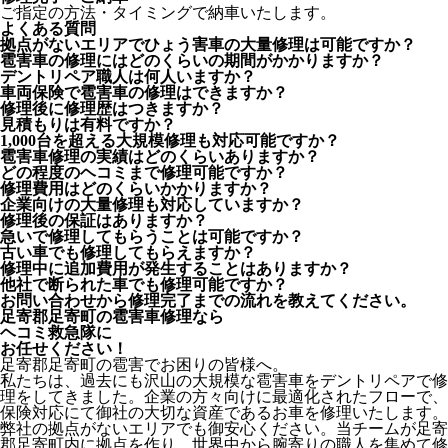
ご指定の方法・タイミングで納車いたします。
よくある質問
拠点がないエリアでひょう害車の大量修理は可能ですか？
雹害車の修理にはどのくらいの期間がかかりますか？
デントリペア職人は何人いますか？
車両保険で雹害車の修理はできますか？
修理後に修理歴はつきますか？
見積もりは有料ですか？
1,000台を超える大規模修理も対応可能ですか？
雹害車修理の実績はどのくらいありますか？
どの程度のヘコミまで修理可能ですか？
修理費用はどのくらいかかりますか？
企業向けの大量修理も対応していますか？
修理後の保証はありますか？
急いで修理してもらうことは可能ですか？
古い車でも修理してもらえますか？
修理中に追加費用が発生することはありますか？
他社で断られた車でも修理可能ですか？
お問い合わせから修理完了までの流れを教えてください。
足寄郡足寄町の雹害車修理なら
ヘコミ救急隊
に
お任せください！
足寄郡足寄町の雹害でお困りの皆様へ。
私たちは、過去にも沢山の大規模な雹害車をデントリペアで修
理をしてきました。企業の方々向けに最適化されたフローで、
保険対応にて御社の大切な資産であるお車を修理いたします。
弊社の拠点がないエリアでも御安心ください。当チームが足寄
郡足寄町内に拠点を作り、世界中から腕寄りの職人を集めて修